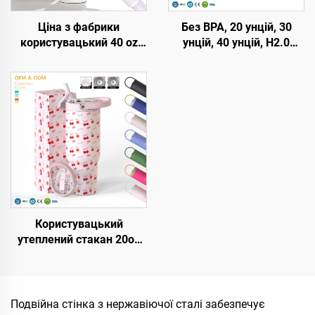
Ціна з фабрики
Без BPA, 20 унцій, 30
користувацький 40 oz
унцій, 40 унцій, H2.0
Тумблер утеплений
кружка-термос з ручкою
багаторазовий
та соломинкою, кришка
нержавіюча сталь
з 3 положеннями,
подвійні стіни
подорожній утеплений
Подорожній тумблер
стакан з нержавіючої
пляшка з ручкою
сталі
кришкою з соломінкою
Користувацький
утеплений стакан 20oz
32oz 40oz із ручкою,
кришкою з відкидною
соломинкою,
нержавіюча подорожня
Подвійна стінка з нержавіючої сталі забезпечує