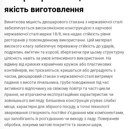
якість виготовлення
Виняткова міцність двошарового стакана з нержавіючої сталі
забезпечується високоякісною конструкцією з харчової
нержавіючої сталі марки 18/8, яка надає стійкість рівня
ресторанів у повсякденному використанні. Цей матеріал
високого класу забезпечує переважну стійкість до ударів,
подряпин, вм’ятин та корозії, зберігаючи при цьому структурну
цілісність навіть за умов інтенсивного використання. На
відміну від крихких керамічних кружок або пластикових
контейнерів, які тріскаються, кришаться або деградують з
часом, двошаровий стакан з нержавіючої сталі витримує
падіння з висоти лічильника, грубе поводження під час
активного відпочинку на свіжому повітрі та часті цикли
прання, не втрачаючи експлуатаційних характеристик чи
зовнішнього вигляду. Безшовна конструкція усуває слабкі
місця, характерні для збірного посуду, а точні технології
зварювання створюють постійні з’єднання між компонентами,
що запобігають їх роз’єднанню чи виходу з ладу. Поверхневі
обробки, зокрема матові покриття та захисні шари,