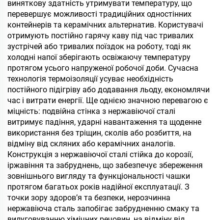
кружка з ручкою для
виняткову здатність утримувати температуру, що
гарячих і холодних
перевершує можливості традиційних одностінних
напоїв
контейнерів та керамічних альтернатив. Користувачі
отримують постійно гарячу каву під час тривалих
зустрічей або тривалих поїздок на роботу, тоді як
холодні напої зберігають освіжаючу температуру
протягом усього напруженої робочої доби. Сучасна
технологія термоізоляції усуває необхідність
постійного підігріву або додавання льоду, економлячи
час і витрати енергії. Ще однією значною перевагою є
міцність: подвійна стінка з нержавіючої сталі
витримує падіння, ударні навантаження та щоденне
використання без тріщин, сколів або розбиття, на
відміну від скляних або керамічних аналогів.
Конструкція з нержавіючої сталі стійка до корозії,
іржавіння та забруднень, що забезпечує збереження
зовнішнього вигляду та функціональності чашки
протягом багатьох років надійної експлуатації. З
точки зору здоров’я та безпеки, нерозчинна
нержавіюча сталь запобігає забрудненню смаку та
вилуговуванню хімічних речовин, на відміну від