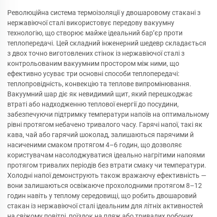
Революційна система термоізоляції у двошаровому стакані з
нержавіючої сталі використовує передову вакуумну
технологію, що створює майже ідеальний бар’єр проти
теплопередачі. Цей складний інженерний шедевр складається
з двох точно виготовлених стінок із нержавіючої сталі з
контрольованим вакуумним простором між ними, що
ефективно усуває три основні способи теплопередачі:
теплопровідність, конвекцію та теплове випромінювання.
Вакуумний шар діє як невидимий щит, який перешкоджає
втраті або надходженню теплової енергії до посудини,
забезпечуючи підтримку температури напоїв на оптимальному
рівні протягом небачено тривалого часу. Гарячі напої, такі як
кава, чай або гарячий шоколад, залишаються парячими й
насиченими смаком протягом 4–6 годин, що дозволяє
користувачам насолоджуватися ідеально нагрітими напоями
протягом тривалих періодів без втрати смаку чи температури.
Холодні напої демонструють також вражаючу ефективність —
вони залишаються освіжаюче прохолодними протягом 8–12
годин навіть у теплому середовищі, що робить двошаровий
стакан із нержавіючої сталі ідеальним для літніх активностей
на свіжому повітрі, поїздок на пляж або тривалих робочих