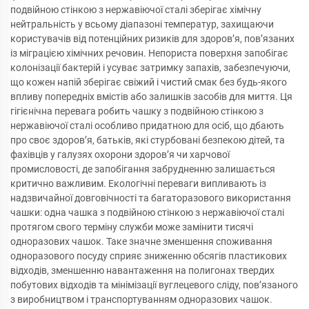
подвійною стінкою з нержавіючої сталі зберігає хімічну
нейтральність у всьому діапазоні температур, захищаючи
користувачів від потенційних ризиків для здоров’я, пов’язаних
із міграцією хімічних речовин. Непориста поверхня запобігає
колонізації бактерій і усуває затримку запахів, забезпечуючи,
що кожен напій зберігає свіжий і чистий смак без будь-якого
впливу попередніх вмістів або залишків засобів для миття. Ця
гігієнічна перевага робить чашку з подвійною стінкою з
нержавіючої сталі особливо придатною для осіб, що дбають
про своє здоров’я, батьків, які стурбовані безпекою дітей, та
фахівців у галузях охорони здоров’я чи харчової
промисловості, де запобігання забрудненню залишається
критично важливим. Екологічні переваги випливають із
надзвичайної довговічності та багаторазового використання
чашки: одна чашка з подвійною стінкою з нержавіючої сталі
протягом свого терміну служби може замінити тисячі
одноразових чашок. Таке значне зменшення споживання
одноразового посуду сприяє зниженню обсягів пластикових
відходів, зменшенню навантаження на полигонах твердих
побутових відходів та мінімізації вуглецевого сліду, пов’язаного
з виробництвом і транспортуванням одноразових чашок.