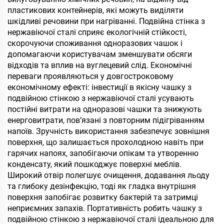
пластикових контейнерів, які можуть виділяти
шкідливі речовини при нагріванні. Подвійна стінка з
нержавіючої сталі сприяє екологічній стійкості,
скорочуючи споживання одноразових чашок і
допомагаючи користувачам зменшувати обсяги
відходів та вплив на вуглецевий слід. Економічні
переваги проявляються у довгостроковому
економічному ефекті: інвестиції в якісну чашку з
подвійною стінкою з нержавіючої сталі усувають
постійні витрати на одноразові чашки та знижують
енерговитрати, пов’язані з повторним підігріванням
напоїв. Зручність використання забезпечує зовнішня
поверхня, що залишається прохолодною навіть при
гарячих напоях, запобігаючи опікам та утворенню
конденсату, який пошкоджує поверхні меблів.
Широкий отвір полегшує очищення, додавання льоду
та глибоку дезінфекцію, тоді як гладка внутрішня
поверхня запобігає розвитку бактерій та затримці
неприємних запахів. Портативність робить чашку з
подвійною стінкою з нержавіючої сталі ідеальною для