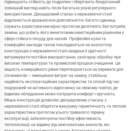
підвищують стійкість до подряпин і зберігають бездоганний
зовнішній вигляд навіть після багатьох років регулярного
використання. Двошаровий стакан з нержавіючої сталі
відрізняється вражаючою довговічністю: багато одиниць
служать користувачам вірно протягом десятиліть без потреби
заміни, що робить його винятковим інвестиційним рішенням у
сфері стійкого посуду для напоїв. Професійні кухні та
комерційні заклади також покладаються на аналогічну
конструкцію з нержавіючої сталі завдяки її здатності
витримувати постійне використання, санітарну обробку при
високих температурах та промислові процеси очищення. Ця
міцність комерційного рівня перетворюється на переваги для
споживачів — зменшення витрат на заміну, стабільну
надійність експлуатаційних характеристик та спокій під час
подорожей чи активного відпочинку на свіжому повітрі, де
відмова обладнання може погіршити комфорт і зручність.
Міцна конструкція дозволяє двошаровому стакану з
нержавіючої сталі зберігати вакуумну герметичність та теплові
характеристики протягом усього тривалого терміну
експлуатації, забезпечуючи постійну ефективність
теплоізоляції, на відміну від нижчоякісних аналогів, які
втрачають ці властивості з часом. Користувачі цінують