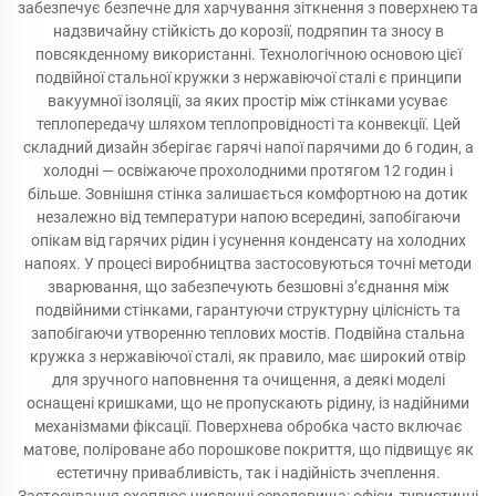
забезпечує безпечне для харчування зіткнення з поверхнею та
надзвичайну стійкість до корозії, подряпин та зносу в
повсякденному використанні. Технологічною основою цієї
подвійної стальної кружки з нержавіючої сталі є принципи
вакуумної ізоляції, за яких простір між стінками усуває
теплопередачу шляхом теплопровідності та конвекції. Цей
складний дизайн зберігає гарячі напої парячими до 6 годин, а
холодні — освіжаюче прохолодними протягом 12 годин і
більше. Зовнішня стінка залишається комфортною на дотик
незалежно від температури напою всередині, запобігаючи
опікам від гарячих рідин і усунення конденсату на холодних
напоях. У процесі виробництва застосовуються точні методи
зварювання, що забезпечують безшовні з’єднання між
подвійними стінками, гарантуючи структурну цілісність та
запобігаючи утворенню теплових мостів. Подвійна стальна
кружка з нержавіючої сталі, як правило, має широкий отвір
для зручного наповнення та очищення, а деякі моделі
оснащені кришками, що не пропускають рідину, із надійними
механізмами фіксації. Поверхнева обробка часто включає
матове, поліроване або порошкове покриття, що підвищує як
естетичну привабливість, так і надійність зчеплення.