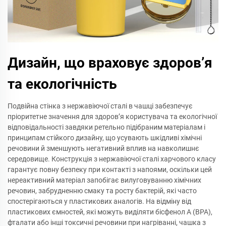
Дизайн, що враховує здоров’я
та екологічність
Подвійна стінка з нержавіючої сталі в чашці забезпечує
пріоритетне значення для здоров’я користувача та екологічної
відповідальності завдяки ретельно підібраним матеріалам і
принципам стійкого дизайну, що усувають шкідливі хімічні
речовини й зменшують негативний вплив на навколишнє
середовище. Конструкція з нержавіючої сталі харчового класу
гарантує повну безпеку при контакті з напоями, оскільки цей
нереактивний матеріал запобігає вилуговуванню хімічних
речовин, забрудненню смаку та росту бактерій, які часто
спостерігаються у пластикових аналогів. На відміну від
пластикових ємностей, які можуть виділяти бісфенол А (BPA),
фталати або інші токсичні речовини при нагріванні, чашка з