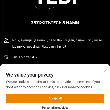
ЗВ’ЯЖІТЬТЕСЬ З НАМИ
No. 2, вулиця Цзянвань, село Леншуцзєн, район Шусі, місто
Цзіньхуа, провінція Чжецзян, Китай
+86-17757902317
[email protected]
We value your privacy
We use cookies and similar tools to provide our services. If you
don't want to accept all cookies, click Personalize cookies.
© 2026 Цзянсу Єді Індастрі енд Трейд Компані Лтд. Всі права захищені.
Політика конфіденційності
Accept all
Personalize cookies