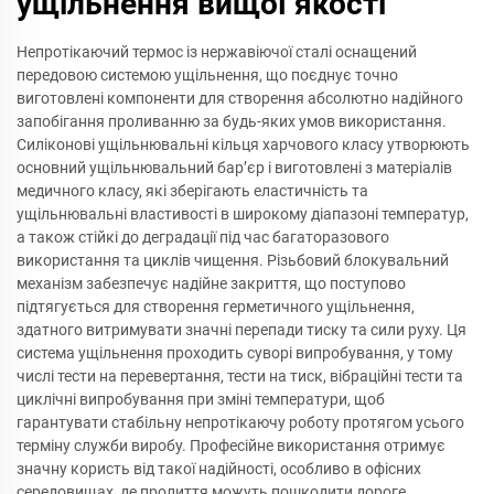
ущільнення вищої якості
Непротікаючий термос із нержавіючої сталі оснащений
передовою системою ущільнення, що поєднує точно
виготовлені компоненти для створення абсолютно надійного
запобігання проливанню за будь-яких умов використання.
Силіконові ущільнювальні кільця харчового класу утворюють
основний ущільнювальний бар’єр і виготовлені з матеріалів
медичного класу, які зберігають еластичність та
ущільнювальні властивості в широкому діапазоні температур,
а також стійкі до деградації під час багаторазового
використання та циклів чищення. Різьбовий блокувальний
механізм забезпечує надійне закриття, що поступово
підтягується для створення герметичного ущільнення,
здатного витримувати значні перепади тиску та сили руху. Ця
система ущільнення проходить суворі випробування, у тому
числі тести на перевертання, тести на тиск, вібраційні тести та
циклічні випробування при зміні температури, щоб
гарантувати стабільну непротікаючу роботу протягом усього
терміну служби виробу. Професійне використання отримує
значну користь від такої надійності, особливо в офісних
середовищах, де пролиття можуть пошкодити дороге