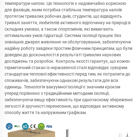
температури напою. Ця технологія є надзвичайно корисною
для фахівців, яким потрібна стабільна температура напоїв
протягом тривалих робочих днів, студентів, що відвідують
тривалі заняття, любителів активного відпочинку на природі в
складних умовах, а також спортсменів, які вимагають
оптимальних умов гідратації. Система ізоляції працює без
зовнішніх джерел живлення чи обслуговування, забезпечуючи
надійну роботу завдяки простим фізичним принципам, що були
доведені до досконалості в результаті тривалих наукових
досліджень та розробок. Контроль якості гарантує, що кожен
герметичний стакан із нержавіючої сталі відповідає суворим
стандартам теплової ефективності перед тим, як потрапити до
споживачів, забезпечуючи однакові результати для всіх
одиниць. Технологія вакуумної ізоляції є значним кроком
уперед порівняно з традиційними методами ізоляції,
забезпечуючи вищу ефективність при одночасному збереженні
легкості й зручності перенесення, що відповідає активному
способу життя та напруженим графікам.