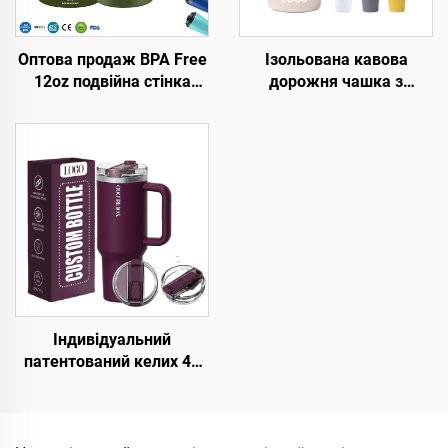
Оптова продаж BPA Free
Ізольована кавова
12oz подвійна стінка
дорожня чашка з
ізольовані дорожні
нержавіючої сталі з
кавові кружки з
індивідуальним
нержавіючої сталі,
логотипом, 8 унцій, 12
вакуумний термос з
унцій, 16 унцій,
індивідуальним
портативні вакуумні
логотипом
кружки з подвійними
стінками з герметичним
кришкою
Індивідуальний
патентований келих 40
унцій з подвійною
стінкою з нержавіючої
сталі з кришкою, з