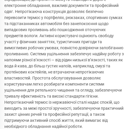
електронне обладнання, важливі документи та професійний
одяг. Непротікаюча конструкція дозволяє безпечно
перевозити термос у портфелях, рюкзаках, спортивних сумках
та підстаканниках автомобіля без занепокоєння щодо
випадкових проливань або пошкодження оточуючих
предметів вологи. Активні користувачі оцінюють свободу
участі у фізичних заняттях, туристичних пригоди та
вимогливих робочих умовах, повністю довіряючи запобіганню
проливанню. Система ущільнення забезпечує надійну роботу з
напоями різної в’язкості — від рідин низької в’язкості, таких як
вода й кава, до більш густих напоїв, наприклад, смузі та
протеїнових коктейлів, не втрачаючи непротікаючих
властивостей. Простота обслуговування дозволяє
користувачам легко розбирати компоненти системи
ущільнення для ретельного чищення та огляду, забезпечуючи
тривалу ефективність та високі стандарти гігієни.
Непротікаючий термос із нержавіючої сталі надає спокій, що
виходить за межі простої зручності, забезпечуючи практичний
захист цінних речей та професійної репутації, а також
підтримуючи активний спосіб життя, який вимагає від
необхідного обладнання надійної роботи.