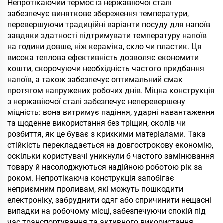
ручкою, подорожній
Непротікаючий термос із нержавіючої сталі
кавовий келих для офісу,
забезпечує виняткове збереження температури,
набір-подарунок
перевершуючи традиційні варіанти посуду для напоїв
завдяки здатності підтримувати температуру напоїв
на години довше, ніж кераміка, скло чи пластик. Ця
висока теплова ефективність дозволяє економити
кошти, скорочуючи необхідність частого придбання
напоїв, а також забезпечує оптимальний смак
протягом напружених робочих днів. Міцна конструкція
з нержавіючої сталі забезпечує неперевершену
міцність: вона витримує падіння, ударні навантаження
та щоденне використання без тріщин, сколів чи
розбиття, як це буває з крихкими матеріалами. Така
стійкість перекладається на довгострокову економію,
оскільки користувачі уникнули б частого замінювання
товару й насолоджуються надійною роботою рік за
роком. Непротікаюча конструкція запобігає
неприємним проливам, які можуть пошкодити
електроніку, забруднити одяг або спричинити нещасні
випадки на робочому місці, забезпечуючи спокій під
час транспортування та активного використання.