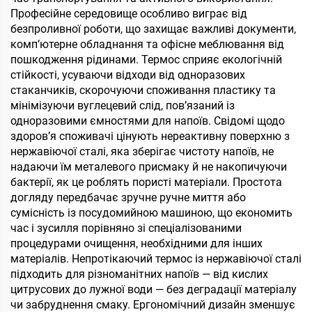
Професійне середовище особливо виграє від
безпроливної роботи, що захищає важливі документи,
комп’ютерне обладнання та офісне меблювання від
пошкодження рідинами. Термос сприяє екологічній
стійкості, усуваючи відходи від одноразових
стаканчиків, скорочуючи споживання пластику та
мінімізуючи вуглецевий слід, пов’язаний із
одноразовими ємностями для напоїв. Свідомі щодо
здоров’я споживачі цінують нереактивну поверхню з
нержавіючої сталі, яка зберігає чистоту напоїв, не
надаючи їм металевого присмаку й не накопичуючи
бактерії, як це роблять пористі матеріали. Простота
догляду передбачає зручне ручне миття або
сумісність із посудомийною машиною, що економить
час і зусилля порівняно зі спеціалізованими
процедурами очищення, необхідними для інших
матеріалів. Непротікаючий термос із нержавіючої сталі
підходить для різноманітних напоїв — від кислих
цитрусових до лужної води — без деградації матеріалу
чи забруднення смаку. Ергономічний дизайн зменшує