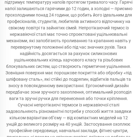
підтримує температуру напоїв протягом тривалого часу. Гарячі
напої залишаються гарячими до 12 годин, а холодні — приємно
прохолодними понад 24 години, що робить його ідеальним для
професіоналів, студентів, любителів активного відпочинку на
свіжому повітрі та зайнятих сімей. Непротікаючий термос із
нержавіючої сталі має точно спроектовані ущільнювальні
механізми, які запобігають проливанню та крапанню навіть у
перевернутому положенні або під час значних рухів. Така
надійність досягається за рахунок силиконових
ущільнювальних кілець харчового класу та різьбових
блокувальних систем, що створюють герметичне ущільнення.
Зовнішня поверхня має порошкове покриття або обробку «під
шліфовану сталь», які стійкі до подряпин, відбитків пальців та
зносу в повсякденному використанні. Ергономічний дизайн
передбачає зони зручного захоплення, оптимальний розподіл
ваги та зручні ручки для перенесення або точки кріплення.
Сучасні непротікаючі термоси із нержавіючої сталі
задовольняють різноманітні потреби у способі життя завдяки
кільком варіантам об’єму — від компактних моделей на 12
унцій до великого розміру на 40 унцій. Застосування охоплює
професійне середовище, навчальні заклади, фітнес-центри,