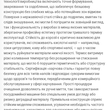
технології виробництва включають точне формування,
зварювання та оздоблення, що забезпечує безшовну
конструкцію без слабких місць або потенційних зон відмови.
Поверхня з нержавіючої сталі стійка до подряпин, вмятин та
слідів зношування, які могли б погіршити як зовнішній вигляд,
так і функціональність у виробах із менш якісних матеріалів,
зберігаючи професійну естетику протягом тривалого терміну
експлуатації. Стійкість до корозії є критично важливою для
користувачів, які споживають кислотні напої — наприклад,
соки цитрусових, каву або спортивні напої, — що з часом
можуть руйнувати матеріали нижчої якості. Термос витримує
різкі коливання температур без розширення чи стискання
матеріалу, що могло б порушити герметичність або структурну
стабільність. Сертифікація «харчова сталь» гарантує повну
безпеку для всіх типів напоїв і відповідає суворим вимогам
щодо здоров’я та безпеки, передбаченим для комерційного
обслуговування у сфері харчування. Прості процедури
очищення дозволяють як ручне миття, так і використання
посудомийної машини без спеціальних умов догляду або
ризику деградації матеріалу. Преміальна конструкція сприяє
стійким моделям споживання, усуваючи необхідність частого
замінювання, характерну для одноразових або менш якісних