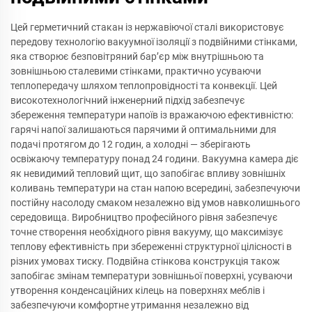
Цей герметичний стакан із нержавіючої сталі використовує
передову технологію вакуумної ізоляції з подвійними стінками,
яка створює безповітряний бар’єр між внутрішньою та
зовнішньою сталевими стінками, практично усуваючи
теплопередачу шляхом теплопровідності та конвекції. Цей
високотехнологічний інженерний підхід забезпечує
збереження температури напоїв із вражаючою ефективністю:
гарячі напої залишаються парячими й оптимальними для
подачі протягом до 12 годин, а холодні — зберігають
освіжаючу температуру понад 24 години. Вакуумна камера діє
як невидимий тепловий щит, що запобігає впливу зовнішніх
коливань температури на стан напою всередині, забезпечуючи
постійну насолоду смаком незалежно від умов навколишнього
середовища. Виробництво професійного рівня забезпечує
точне створення необхідного рівня вакууму, що максимізує
теплову ефективність при збереженні структурної цілісності в
різних умовах тиску. Подвійна стінкова конструкція також
запобігає змінам температури зовнішньої поверхні, усуваючи
утворення конденсаційних кілець на поверхнях меблів і
забезпечуючи комфортне утримання незалежно від