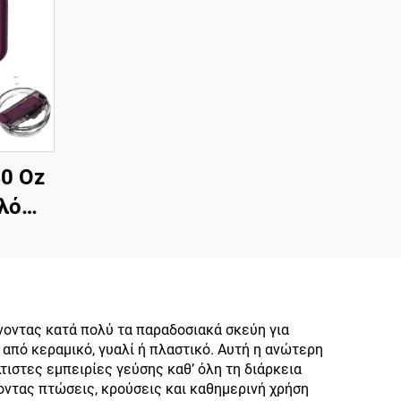
0 Oz
λό
δωτο
 με
ι με
ικό
νοντας κατά πολύ τα παραδοσιακά σκεύη για
από κεραμικό, γυαλί ή πλαστικό. Αυτή η ανώτερη
ια
ιστες εμπειρίες γεύσης καθ’ όλη τη διάρκεια
Σετ
ντας πτώσεις, κρούσεις και καθημερινή χρήση