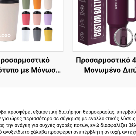
ροσαρμοστικό
Προσαρμοστικό 4
ότυπο με Μόνωση
Μονωμένο Διπ
8oz 12oz 16oz
Τοιχώμα Ανοξεί
διωτική Κούπα από
Χάλυβα Κύπελο
είδητο Χάλυβα για
Διπλωμένο Καπάκ
, Φορητά Δίτοιχα
Λαβή Ταξιδιωτ
υβα προσφέρει εξαιρετική διατήρηση θερμοκρασίας, υπερβαί
 για ώρες περισσότερο σε σύγκριση με εναλλακτικές λύσεις 
ού Μαγκιούρια για
Κύπελο Καφέ γ
ς την ανάγκη για συχνές αγορές ποτών, ενώ διασφαλίζει βέλτ
έ με Αδιάρρηκτο
Γραφείο Δωρο 
ό ανοξείδωτο χάλυβα προσφέρει ανυπέρβλητη αντοχή, αντέχο