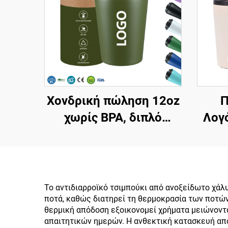
Χονδρική πώληση 12oz
Π
χωρίς BPA, διπλό
Λογ
τοίχωμα, μονωμένα
ταξιδιωτικά φλιτζάνια
Ταξι
καφέ από ανοξείδωτο
Ανοξ
χάλυβα, Tumbler με
Καφέ
Το αντιδιαρροϊκό τσιμπούκι από ανοξείδωτο χάλ
ποτά, καθώς διατηρεί τη θερμοκρασία των ποτών
κενό με
Κεν
θερμική απόδοση εξοικονομεί χρήματα μειώνοντα
προσαρμοσμένο
Καφ
απαιτητικών ημερών. Η ανθεκτική κατασκευή απ