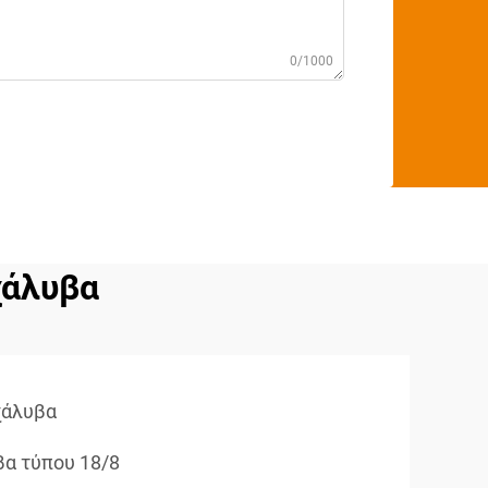
0/1000
χάλυβα
χάλυβα
βα τύπου 18/8