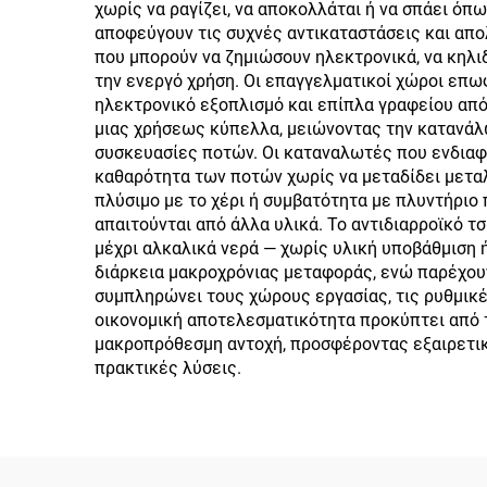
χωρίς να ραγίζει, να αποκολλάται ή να σπάει ό
λογότυπο
αποφεύγουν τις συχνές αντικαταστάσεις και απο
που μπορούν να ζημιώσουν ηλεκτρονικά, να κηλ
την ενεργό χρήση. Οι επαγγελματικοί χώροι επω
ηλεκτρονικό εξοπλισμό και επίπλα γραφείου από
μιας χρήσεως κύπελλα, μειώνοντας την κατανάλ
συσκευασίες ποτών. Οι καταναλωτές που ενδιαφέρ
καθαρότητα των ποτών χωρίς να μεταδίδει μεταλ
πλύσιμο με το χέρι ή συμβατότητα με πλυντήριο
απαιτούνται από άλλα υλικά. Το αντιδιαρροϊκό 
μέχρι αλκαλικά νερά — χωρίς υλική υποβάθμιση 
διάρκεια μακροχρόνιας μεταφοράς, ενώ παρέχου
συμπληρώνει τους χώρους εργασίας, τις ρυθμικέ
οικονομική αποτελεσματικότητα προκύπτει από 
μακροπρόθεσμη αντοχή, προσφέροντας εξαιρετικ
πρακτικές λύσεις.