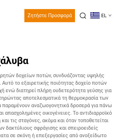
Ζητήστε Προσφορά
EL
χάλυβα
φορητών δοχείων ποτών, συνδυάζοντας υψηλής
. Αυτό το εξαιρετικής ποιότητας δοχείο ποτών
χή ενώ διατηρεί πλήρη ουδετερότητα γεύσης για
ιατηρώντας αποτελεσματικά τη θερμοκρασία των
τά παραμένουν αναζωογονητικά δροσερά για πάνω
αι απασχολημένες οικογένειες. Το αντιδιαρροϊκό
αι τις σταγόνες, ακόμα και όταν τοποθετείται
ων δακτύλιους σφράγισης και σπειροειδείς
ματα σε σκόνη ή επεξεργασίες από ανοξείδωτο