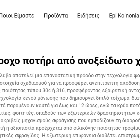
Ποιοι Είμαστε
Προϊόντα
Ειδήσεις
Epi Koinonia
ροχο ποτήρι από ανοξείδωτο 
άλυβα αποτελεί μια επαναστατική πρόοδο στην τεχνολογία 
στοιχεία σχεδιασμού για να προσφέρει ανεπίτρεπτη απόδοση
ποιότητας τύπου 304 ή 316, προσφέροντας εξαιρετική αντο
τεχνολογία κενού μόνωσης που δημιουργεί διπλό τοίχωμα, δ
ποτά παραμένουν καυτά για έως και 12 ώρες, ενώ τα κρύα πο
ατίες, φοιτητές, οπαδούς των εξωτερικών δραστηριοτήτων κ
κριβείς μηχανισμούς σφράγισης που εμποδίζουν τη διαρροή κ
υτή η αξιοπιστία προέρχεται από σιλικόνης ποιότητας τροφίμ
τικές σφραγίδες. Η εξωτερική επιφάνεια διαθέτει επιστρώ