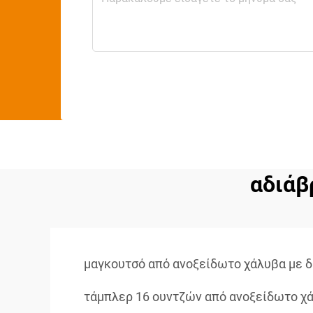
αδιάβ
μαγκουτσό από ανοξείδωτο χάλυβα με δ
τάμπλερ 16 ουντζών από ανοξείδωτο χ