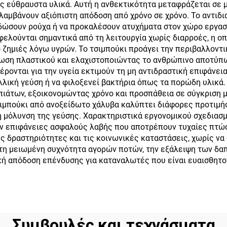
πως εύθραυστα υλικά. Αυτή η ανθεκτικότητα μεταφράζεται σε
Καπάκι
λαμβάνουν αξιόπιστη απόδοση από χρόνο σε χρόνο. Το αντιδ
ιδώσουν ρούχα ή να προκαλέσουν ατυχήματα στον χώρο εργασ
φελούνται σημαντικά από τη λειτουργία χωρίς διαρροές, η ο
 ζημιές λόγω υγρών. Το τσιμπούκι προάγει την περιβαλλοντ
ωση πλαστικού και ελαχιστοποιώντας το ανθρώπινο αποτύπ
ονται για την υγεία εκτιμούν τη μη αντιδραστική επιφάνεια
λική γεύση ή να φιλοξενεί βακτήρια όπως τα πορώδη υλικά
 πιάτων, εξοικονομώντας χρόνο και προσπάθεια σε σύγκριση μ
τσιμπούκι από ανοξείδωτο χάλυβα καλύπτει διάφορες προτιμ
ή μόλυνση της γεύσης. Χαρακτηριστικά εργονομικού σχεδιασ
ν επιφάνειες ασφαλούς λαβής που αποτρέπουν τυχαίες πτώσε
ς δραστηριότητες και τις κοινωνικές καταστάσεις, χωρίς να
τη μειωμένη συχνότητα αγορών ποτών, την εξάλειψη των δαπ
ή απόδοση επένδυσης για καταναλωτές που είναι ευαισθητο
Συμβουλές και τεχνάσματα