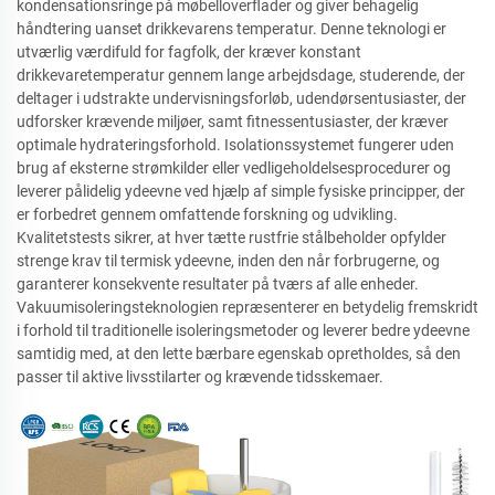
kondensationsringe på møbelloverflader og giver behagelig
håndtering uanset drikkevarens temperatur. Denne teknologi er
utværlig værdifuld for fagfolk, der kræver konstant
drikkevaretemperatur gennem lange arbejdsdage, studerende, der
deltager i udstrakte undervisningsforløb, udendørsentusiaster, der
udforsker krævende miljøer, samt fitnessentusiaster, der kræver
optimale hydrateringsforhold. Isolationssystemet fungerer uden
brug af eksterne strømkilder eller vedligeholdelsesprocedurer og
leverer pålidelig ydeevne ved hjælp af simple fysiske principper, der
er forbedret gennem omfattende forskning og udvikling.
Kvalitetstests sikrer, at hver tætte rustfrie stålbeholder opfylder
strenge krav til termisk ydeevne, inden den når forbrugerne, og
garanterer konsekvente resultater på tværs af alle enheder.
Vakuumisoleringsteknologien repræsenterer en betydelig fremskridt
i forhold til traditionelle isoleringsmetoder og leverer bedre ydeevne
samtidig med, at den lette bærbare egenskab opretholdes, så den
passer til aktive livsstilarter og krævende tidsskemaer.