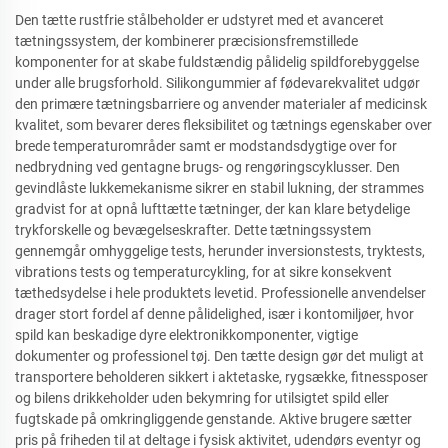
Den tætte rustfrie stålbeholder er udstyret med et avanceret
tætningssystem, der kombinerer præcisionsfremstillede
komponenter for at skabe fuldstændig pålidelig spildforebyggelse
under alle brugsforhold. Silikongummier af fødevarekvalitet udgør
den primære tætningsbarriere og anvender materialer af medicinsk
kvalitet, som bevarer deres fleksibilitet og tætnings egenskaber over
brede temperaturområder samt er modstandsdygtige over for
nedbrydning ved gentagne brugs- og rengøringscyklusser. Den
gevindlåste lukkemekanisme sikrer en stabil lukning, der strammes
gradvist for at opnå lufttætte tætninger, der kan klare betydelige
trykforskelle og bevægelseskrafter. Dette tætningssystem
gennemgår omhyggelige tests, herunder inversionstests, tryktests,
vibrations tests og temperaturcykling, for at sikre konsekvent
tæthedsydelse i hele produktets levetid. Professionelle anvendelser
drager stort fordel af denne pålidelighed, især i kontomiljøer, hvor
spild kan beskadige dyre elektronikkomponenter, vigtige
dokumenter og professionel tøj. Den tætte design gør det muligt at
transportere beholderen sikkert i aktetaske, rygsække, fitnessposer
og bilens drikkeholder uden bekymring for utilsigtet spild eller
fugtskade på omkringliggende genstande. Aktive brugere sætter
pris på friheden til at deltage i fysisk aktivitet, udendørs eventyr og