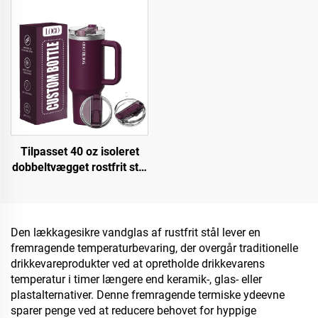
individuelt logo
vakuum kaffekande med
lættæt låg
Tilpasset 40 oz isoleret
dobbeltvægget rostfrit stål
med patentlåg og håndtag,
bæger til kontor
gavepakke
Den lækkagesikre vandglas af rustfrit stål lever en
fremragende temperaturbevaring, der overgår traditionelle
drikkevareprodukter ved at opretholde drikkevarens
temperatur i timer længere end keramik-, glas- eller
plastalternativer. Denne fremragende termiske ydeevne
sparer penge ved at reducere behovet for hyppige