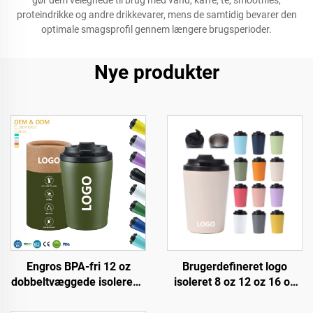
gør dem velegnede til brug med vand, kaffe, te, smoothies,
proteindrikke og andre drikkevarer, mens de samtidig bevarer den
optimale smagsprofil gennem længere brugsperioder.
Nye produkter
Engros BPA-fri 12 oz
Brugerdefineret logo
dobbeltvæggede isolerede
isoleret 8 oz 12 oz 16 oz
rejsekander i rustfrit stål,
rustfrit stål kafferejsekop
vakuumtumbler med
portabelt dobbeltvægs