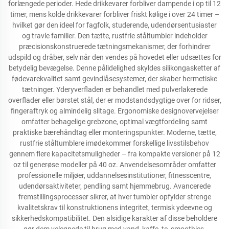
forlængede perioder. Hede drikkevarer forbliver dampende i op til 12
timer, mens kolde drikkevarer forbliver friskt kølige i over 24 timer –
hvilket gør den ideel for fagfolk, studerende, udendørsentusiaster
og travle familier. Den tætte, rustfrie ståltumbler indeholder
præcisionskonstruerede tætningsmekanismer, der forhindrer
udspild og dråber, selv når den vendes på hovedet eller udsættes for
betydelig bevægelse. Denne pålidelighed skyldes silikongasketter af
fødevarekvalitet samt gevindlåsesystemer, der skaber hermetiske
tætninger. Yderyverfladen er behandlet med pulverlakerede
overflader eller børstet stål, der er modstandsdygtige over for ridser,
fingeraftryk og almindelig slitage. Ergonomiske designovervejelser
omfatter behagelige grebzone, optimal vægtfordeling samt
praktiske bærehåndtag eller monteringspunkter. Moderne, tætte,
rustfrie ståltumblere imødekommer forskellige livsstilsbehov
gennem flere kapacitetsmuligheder – fra kompakte versioner på 12
oz til generøse modeller på 40 oz. Anvendelsesområder omfatter
professionelle miljøer, uddannelsesinstitutioner, fitnesscentre,
udendørsaktiviteter, pendling samt hjemmebrug. Avancerede
fremstillingsprocesser sikrer, at hver tumbler opfylder strenge
kvalitetskrav til konstruktionens integritet, termisk ydeevne og
sikkerhedskompatibilitet. Den alsidige karakter af disse beholdere