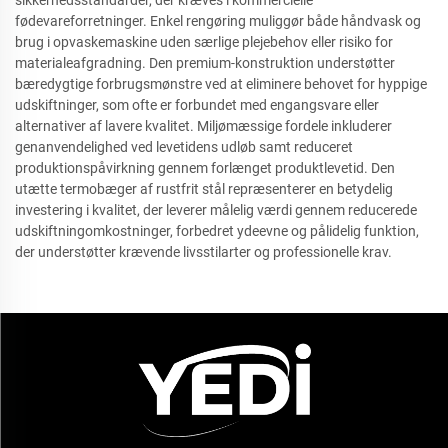
sikkerhedsstandarder, der kræves i kommercielle
fødevareforretninger. Enkel rengøring muliggør både håndvask og
brug i opvaskemaskine uden særlige plejebehov eller risiko for
materialeafgradning. Den premium-konstruktion understøtter
bæredygtige forbrugsmønstre ved at eliminere behovet for hyppige
udskiftninger, som ofte er forbundet med engangsvare eller
alternativer af lavere kvalitet. Miljømæssige fordele inkluderer
genanvendelighed ved levetidens udløb samt reduceret
produktionspåvirkning gennem forlænget produktlevetid. Den
utætte termobæger af rustfrit stål repræsenterer en betydelig
investering i kvalitet, der leverer målelig værdi gennem reducerede
udskiftningomkostninger, forbedret ydeevne og pålidelig funktion,
der understøtter krævende livsstilarter og professionelle krav.