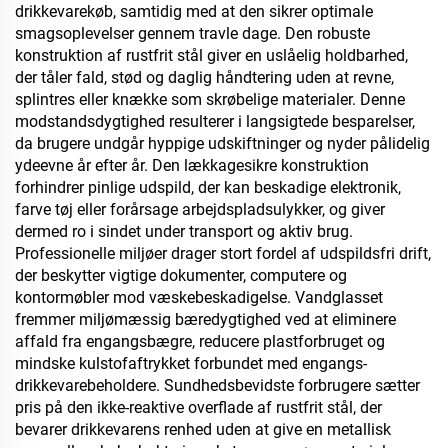
drikkevarekøb, samtidig med at den sikrer optimale
smagsoplevelser gennem travle dage. Den robuste
konstruktion af rustfrit stål giver en uslåelig holdbarhed,
der tåler fald, stød og daglig håndtering uden at revne,
splintres eller knække som skrøbelige materialer. Denne
modstandsdygtighed resulterer i langsigtede besparelser,
da brugere undgår hyppige udskiftninger og nyder pålidelig
ydeevne år efter år. Den lækkagesikre konstruktion
forhindrer pinlige udspild, der kan beskadige elektronik,
farve tøj eller forårsage arbejdspladsulykker, og giver
dermed ro i sindet under transport og aktiv brug.
Professionelle miljøer drager stort fordel af udspildsfri drift,
der beskytter vigtige dokumenter, computere og
kontormøbler mod væskebeskadigelse. Vandglasset
fremmer miljømæssig bæredygtighed ved at eliminere
affald fra engangsbægre, reducere plastforbruget og
mindske kulstofaftrykket forbundet med engangs-
drikkevarebeholdere. Sundhedsbevidste forbrugere sætter
pris på den ikke-reaktive overflade af rustfrit stål, der
bevarer drikkevarens renhed uden at give en metallisk