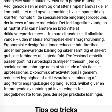
smag eller skabe bakterievækst som porøse materialer.
Vedligeholdelsen er nem og omfatter simpel håndvask eller
kompatibilitet med opvaskemaskine, hvilket sparer tid og
kræfter i forhold til de specialiserede rengøringsprocedurer,
der kræves af andre materialer. Det lækkagesikre vandglas
af rustfrit stål kan håndtere en bred vifte af
drikkevarepræferencer – fra sure citrusdrikke til alkaliske
vande – uden materialeforringelse eller smagsforurening.
Ergonomiske designfunktioner reducerer håndtræthed
under længerevarende bæring og sikrer samtidig et sikkert
greb, der forhindrer utilsigtede fald. Professionel æstetik
passer godt ind i arbejdspladsmiljøer, fitnessmiljøer og
sociale sammenhænge uden at virke ude af sin tid eller
uprofessionel. Økonomisk effektivitet opnås gennem
reduceret hyppighed af drikkevarekøb, eliminering af
udgifter til engangsbægre og lang levetid, hvilket giver en
fremragende avkastning på investeringen for
budgetbevidste forbrugere, der søger praktiske løsninger.
Tips og tricks