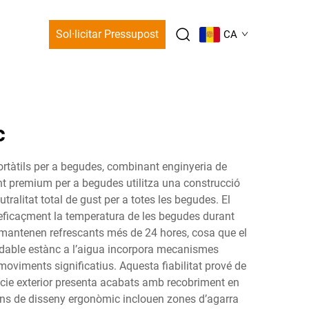
Sol·licitar Pressupost
CA
c
portàtils per a begudes, combinant enginyeria de
nt premium per a begudes utilitza una construcció
ralitat total de gust per a totes les begudes. El
 eficaçment la temperatura de les begudes durant
mantenen refrescants més de 24 hores, cosa que el
noxidable estànc a l’aigua incorpora mecanismes
oviments significatius. Aquesta fiabilitat prové de
fície exterior presenta acabats amb recobriment en
cions de disseny ergonòmic inclouen zones d’agarra