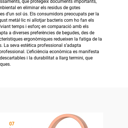
e vessaments, que protegeix documents importants,
biental en eliminar els residus de gotes
es d’un sol ús. Els consumidors preocupats per la
ust metàl·lic ni allotjar bacteris com ho fan els
alviant temps i esforç en comparació amb els
dapta a diverses preferències de begudes, des de
cterístiques ergonòmiques redueixen la fatiga de la
s. La seva estètica professional s’adapta
c professional. L’eficiència econòmica es manifesta
cartables i la durabilitat a llarg termini, que
iques.
07