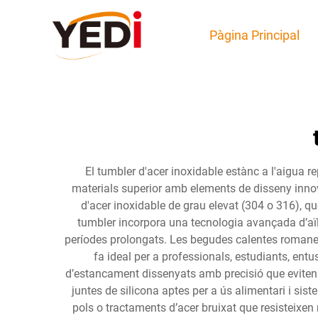
Pàgina Principal
El tumbler d'acer inoxidable estànc a l'aigua r
materials superior amb elements de disseny innov
d'acer inoxidable de grau elevat (304 o 316), qu
tumbler incorpora una tecnologia avançada d’aïl
períodes prolongats. Les begudes calentes romane
fa ideal per a professionals, estudiants, entu
d’estancament dissenyats amb precisió que eviten v
juntes de silicona aptes per a ús alimentari i si
pols o tractaments d’acer bruixat que resisteixen