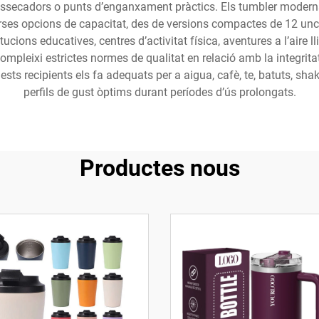
 assecadors o punts d’enganxament pràctics. Els tumbler moderns
verses opcions de capacitat, des de versions compactes de 12 u
ucions educatives, centres d’activitat física, aventures a l’aire
pleixi estrictes normes de qualitat en relació amb la integritat 
ests recipients els fa adequats per a aigua, cafè, te, batuts, sh
perfils de gust òptims durant períodes d’ús prolongats.
Productes nous