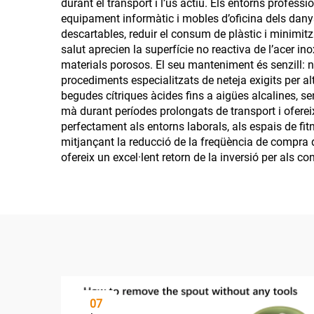
durant el transport i l’ús actiu. Els entorns profes
equipament informàtic i mobles d’oficina dels danys
descartables, reduir el consum de plàstic i minimi
salut aprecien la superfície no reactiva de l’acer i
materials porosos. El seu manteniment és senzill: 
procediments especialitzats de neteja exigits per al
begudes cítriques àcides fins a aigües alcalines, s
mà durant períodes prolongats de transport i oferei
perfectament als entorns laborals, als espais de fit
mitjançant la reducció de la freqüència de compra de
ofereix un excel·lent retorn de la inversió per als
07