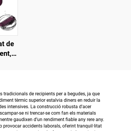
at de
ent,
cer
pa
ànec
a de
 tradicionals de recipients per a begudes, ja que
iment tèrmic superior estalvia diners en reduir la
t de
es intensives. La construcció robusta d'acer
a
 escampar-se ni trencar-se com fan els materials
s mentre gaudixen d’un rendiment fiable any rere any.
provocar accidents laborals, oferint tranquil·litat