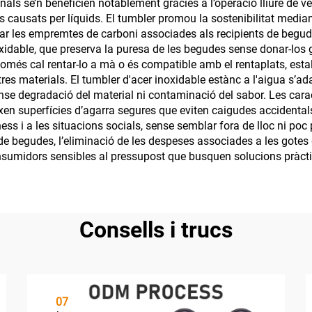
sionals se’n beneficien notablement gràcies a l’operació lliure d
 causats per líquids. El tumbler promou la sostenibilitat mediam
tzar les empremtes de carboni associades als recipients de begud
noxidable, que preserva la puresa de les begudes sense donar-los g
només cal rentar-lo a mà o és compatible amb el rentaplats, est
tres materials. El tumbler d'acer inoxidable estànc a l'aigua s’a
ense degradació del material ni contaminació del sabor. Les cara
xen superfícies d’agarra segures que eviten caigudes accidental
ness i a les situacions socials, sense semblar fora de lloc ni po
 begudes, l’eliminació de les despeses associades a les gotes des
 consumidors sensibles al pressupost que busquen solucions pràct
Consells i trucs
07