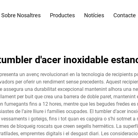
Sobre Nosaltres
Productes
Notícies
Contacte
tumbler d'acer inoxidable estan
epresenta un avenç revolucionari en la tecnologia de recipients 
adors per oferir un rendiment sense precedents. Aquest recipie
e assegura una durabilitat excepcional mantenint alhora una neut
lament per buit que crea una barrera de doble paret, mantenint
n fumegants fins a 12 hores, mentre que les begudes fredes es 
siastes de l’aire lliure i famílies ocupades. El tumbler d’acer i
essaments i goteigs, fins i tot quan es capgira o s’hi sotmet a m
stemes de bloqueig roscats que creen segells hermètics. La super
 ratllades, empremtes digitals i el desgast diari. Les considera