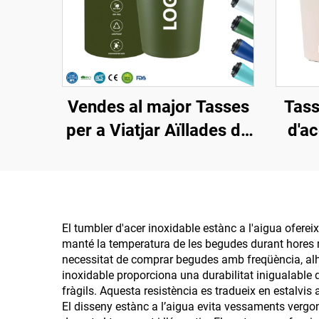
Vendes al major Tasses
Tass
per a Viatjar Aïllades de
d'a
12oz Sense BPA de
log
Doble Paret de Acer
8oz,
Inoxidable Tipus Tibor
de
amb Logotip
dobl
El tumbler d'acer inoxidable estànc a l'aigua ofere
manté la temperatura de les begudes durant hores mé
Personalitzat
necessitat de comprar begudes amb freqüència, alh
inoxidable proporciona una durabilitat inigualable q
fràgils. Aquesta resistència es tradueix en estalvis
El disseny estànc a l’aigua evita vessaments vergony