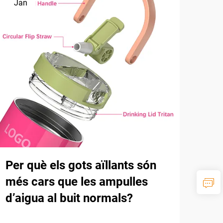
Jan
Per què els gots aïllants són
més cars que les ampulles
d’aigua al buit normals?