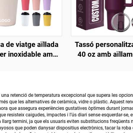
a de viatge aïllada
Tassó personalitz
cer inoxidable amb
40 oz amb aïllam
otip personalitzat,
doble paret, d'a
 12oz, 16oz, tasses
inoxidable i ta
 cafè portàtils de
patentada amb m
e paret amb buit i
per a viatge, tass
ix una retenció de temperatura excepcional que supera les opcions
s que les alternatives de ceràmica, vidre o plàstic. Aquest rend
tapa estanca
cafè per a conjun
ora que assegura experiències gustatives òptimes durant jornad
regal d'oficin
ue resisteix caigudes, impactes i l’ús diari sense esquerdar-se,
 a llarg termini, ja que els usuaris eviten substitucions freqüent
osos que poden danysar dispositius electrònics, tacar la roba o 