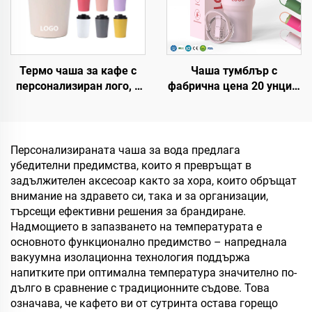
Термо чаша за кафе с
Чаша тумблър с
персонализиран лого, 8
фабрична цена 20 унции,
унции, 12 унции, 16
32 унции, 40 унции с
унции, преносима
дръжка и капак с
двустенна вакуумна
бучалка, термо чаша,
чаша от неръждаема
многократно
Персонализираната чаша за вода предлага
стомана с нелекващ
използваема чаша от
убедителни предимства, които я превръщат в
капак
неръждаема стомана за
задължителен аксесоар както за хора, които обръщат
трансфер печат
внимание на здравето си, така и за организации,
търсещи ефективни решения за брандиране.
Надмощието в запазването на температурата е
основното функционално предимство – напреднала
вакуумна изолационна технология поддържа
напитките при оптимална температура значително по-
дълго в сравнение с традиционните съдове. Това
означава, че кафето ви от сутринта остава горещо