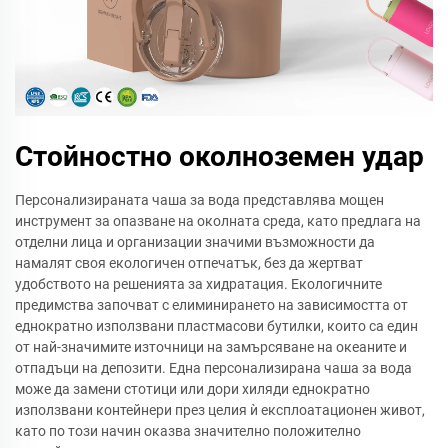
Стойностно околноземен удар
Персонализираната чаша за вода представлява мощен
инструмент за опазване на околната среда, като предлага на
отделни лица и организации значими възможности да
намалят своя екологичен отпечатък, без да жертват
удобството на решенията за хидратация. Екологичните
предимства започват с елиминирането на зависимостта от
еднократно използвани пластмасови бутилки, които са един
от най-значимите източници на замърсяване на океаните и
отпадъци на депозити. Една персонализирана чаша за вода
може да замени стотици или дори хиляди еднократно
използвани контейнери през целия ѝ експлоатационен живот,
като по този начин оказва значително положително