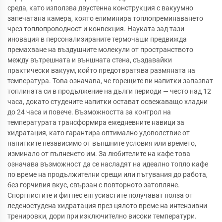
среда, като използва двустенна конструкция с вакуумно
запечатана камера, която елиминира топлопреминаването
чрез топлопроводност и конвекция. Науката зад тази
иновация в персонализираните термочаши предвижда
премахване на въздушните молекули от пространството
между вътрешната и външната стена, създавайки
практически вакуум, който предотвратява размяната на
температура. Това означава, че горещите ви напитки запазват
топлината си в продължение на дълги периоди — често над 12
часа, докато студените напитки остават освежаващо хладни
до 24 часа и повече. Възможността за контрол на
температурата трансформира ежедневните навици за
хидратация, като гарантира оптимално удоволствие от
напитките независимо от външните условия или времето,
изминало от пълненето им. За любителите на кафе това
означава възможност да се насладят на идеално топло кафе
по време на продължителни срещи или пътувания до работа,
без горчивия вкус, свързан с повторното затопляне.
Спортнистите и фитнес ентусиастите получават полза от
леденостудена хидратация през цялото време на интензивни
тренировки, дори при изключително високи температури.