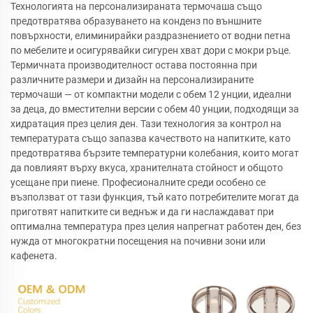
Технологията на персонализираната термочаша също
предотвратява образуването на конденз по външните
повърхности, елиминирайки раздразнението от водни петна
по мебелите и осигурявайки сигурен хват дори с мокри ръце.
Термичната производителност остава постоянна при
различните размери и дизайн на персонализираните
термочаши — от компактни модели с обем 12 унции, идеални
за деца, до вместителни версии с обем 40 унции, подходящи за
хидратация през целия ден. Тази технология за контрол на
температурата също запазва качеството на напитките, като
предотвратява бързите температурни колебания, които могат
да повлияят върху вкуса, хранителната стойност и общото
усещане при пиене. Професионалните среди особено се
възползват от тази функция, тъй като потребителите могат да
приготвят напитките си веднъж и да ги наслаждават при
оптимална температура през целия напрегнат работен ден, без
нужда от многократни посещения на почивни зони или
кафенета.