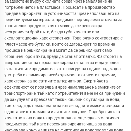
въздействие върху околната среда чрез намаляване на
потреблението на пластмаса. Процесът на производство
придава приоритет на устойчивостта чрез използването на
рециклируеми материали, предимно неръждаема стомана за
хранителни продукти, която може да се рециклира
неограничен брой пъти, без да губи качество или
експлоатационни характеристики. Това рязко контрастира с
пластмасовите бутилки, които се деградират по време на
процеса на рециклиране и могат да се рециклират само
ограничен брой пъти, преди да станат отпадък. Факторът на
издръжливост на персонализираната чаша за вода усилва
екологичните предимства, като осигурява години надеждна
употреба и елиминира необходимостта от чести подмяни,
характерни за по-евтините алтернативи. Енергийната
ефективност се проявява и чрез намаляване на емисиите от
транспортиране, тъй като потребителите вече не са принудени
да закупуват и превозват тежки кашони с бутилирана вода,
което води до намаляване на въглеродните емисии, свързани
с доставките с камиони и личните покупки. Подобренията в
качеството на водата представляват още едно екологично
предимство, тъй като персонализираната чаша за вода
насърчава консумацията на филтрирана водопроводна вода