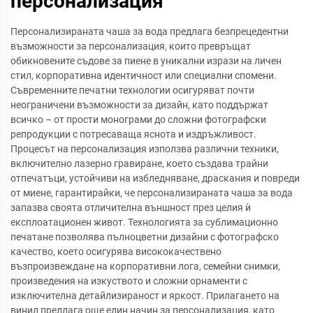
персонализация
Персонализираната чаша за вода предлага безпрецедентни
възможности за персонализация, които превръщат
обикновените съдове за пиене в уникални изрази на личен
стил, корпоративна идентичност или специални спомени.
Съвременните печатни технологии осигуряват почти
неограничени възможности за дизайн, като поддържат
всичко – от прости монограми до сложни фотографски
репродукции с потресаваща яснота и издръжливост.
Процесът на персонализация използва различни техники,
включително лазерно гравиране, което създава трайни
отпечатъци, устойчиви на избледняване, драскания и повреди
от миене, гарантирайки, че персонализираната чаша за вода
запазва своята отличителна външност през целия ѝ
експлоатационен живот. Технологията за сублимационно
печатане позволява пълноцветни дизайни с фотографско
качество, което осигурява висококачествено
възпроизвеждане на корпоративни лога, семейни снимки,
произведения на изкуството и сложни орнаменти с
изключителна детайлизираност и яркост. Прилагането на
винил предлага още един начин за персонализация, като