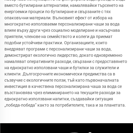
вместо бутилирани алтернативи, намалявайки търсенето на
енергоемки процеси по бутилиране и свързаните с тях
опаковъчни материали. Вълновият ефект от избора на
многократно използваеми персонализирани чаши за вода
влияе върху други чрез социално моделиране и насърчава
приятели, членове на семейството и колеги да приемат
подобни устойчиви практики. Организациите, които
внедряват програми с персонализирани чаши за вода,
демонстрират екологично лидерство, докато едновременно
намаляват оперативните разходи, свързани с предоставянето
на еднократно използвани чаши и бутилки за служители и
клиенти. Дългосрочните икономически предимства са в
съзвучие с екологичните ползи, тъй като първоначалната
инвестиция в качествена персонализирана чаша за вода се
възстановява чрез елиминирането на текущите разходи за
еднократно използвани напитки, създавайки ситуация
„победа-победа“ както за потребителите, така и за планетата.