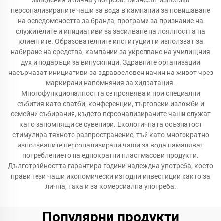
заведения и лична употреба. Бизнесът използва
персонализираните чаши за вода в кампании за повишаване
на осведомеността за бранда, програми за признание на
служителите и инициативи за засилване на лоялността на
клиентите. Образователните институции ги използват за
набиране на средства, кампании за укрепване на училищния
дух и подаръци за випускници. Здравните организации
насърчават инициативи за здравословен начин на живот чрез
маркирани напомняния за хидратация.
Многофункционалността се проявява и при специални
събития като сватби, конференции, търговски изложби и
семейни събирания, където персонализираните чаши служат
като запомнящи се сувенири. Екологичната осъзнатост
стимулира тяхното разпространение, тъй като многократно
използваните персонализирани чаши за вода намаляват
потреблението на еднократни пластмасови продукти.
Дълготрайността гарантира години надеждна употреба, което
прави тези чаши икономически изгодни инвестиции както за
лична, така и за комерсиална употреба.
Популярни продукти