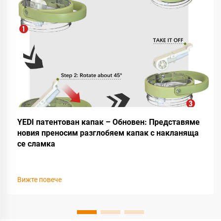
YEDI патентован капак – Обновен: Представяме
новия преносим разглобяем капак с накланяща
се сламка
Вижте повече