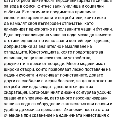
като потребителите носят персонализираната си чаша
за вода в офиси, фитнес зали, училища и социални
събития. Екологичните предимства привличат
екологично ориентираните потребители, които искат
да намалят своя въглероден отпечатък, като
елиминират еднократно използваните чаши и бутилки.
Една персонализирана чаша за вода може да замести
стотици еднократно използвани контейнери годишно,
допринасяйки за значително намаляване на
отпадъците. Конструкцията, която предотвратява
изливане, защитава електронни устройства,
документи и дрехи от повреди. Много модели имат
широки отвори, които позволяват лесно поставяне на
ледени кубчета и улесняват почистването, докато
други са снабдени с мерни бележки, за да помогнат на
потребителите да следят дневните си цели за
хидратация. Ергономичният дизайн осигурява удобно
хващане и управление, като много персонализирани
чаши за вода са оборудвани с антисплъзгави основи и
удобни дръжки за пренасяне. Икономичността става
очевидна при сравнение на единичната инвестиция с