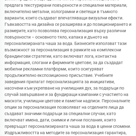
предлага текстурирани повърхности и специални материали,
включително метални, холограмни и светещи в тъмното
варианти, които създават впечатляващи визуални ефекти.
Гъвкавостта на дизайна се разширява и до позиционирането и
размерите, като позволява персонализация върху различни
повърхности – основното тяло, капака и дъното на
персонализираната чаша за вода. Бизнесите използват тази
възможност за персонализация в рамките на комплексни
брандингови стратегии, като включват лога, контактна
информация, слогани и фирмените цветове, за да създадат
мобилни рекламни платформи, които осигуряват
продължително експозиционно присъствие. Учебните
заведения прилагат персонализацията за инициативи,
насочени към укрепване на училищния дух, за подаръци по
случай завършване и за фундиращи кампании с участието на
маскоти, училищни цветове и паметни надписи. Персоналните
опции за персонализация позволяват на отделните лица да
създават значими подаръци за специални случаи, като
включват имена, дати, снимки и лични послания, които
превръщат персонализираната чаша за вода в ценни спомени.
Издръжливостта на методите за персонализация гарантира,