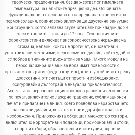
творчески предпочитания, без да жертват оптималната
температура на напитките през целия ден. Основната
функционалност се основава на напреднала технология за
термоизолация, обикновено включваща двустенна вакуумна
конструкция, която запазва студените напитки хладни до 24
часа и топлите — топли до 12 часа. Технологичните
характеристики включват висококачествена неръждаема
стомана, капаци, които не протичат, с иновативни
уплътнителни механизми, и ергономичен дизайн, който удобно
се побира в типичните държатели за чаши. Много модели на
персонализирани чаши за вода имат повърхности с
пръскаемо покритие (пудър-коутинг), което устойчиво е срещу
драскотини, отпечатъци от пръсти и избледняване,
осигурявайки дълготрайна визуална привлекателност.
Аспектът на персонализация използва различни технологии
за печат, включително лазерно гравиране, сублимационен
печат и прилагане на винил, което позволява изработването
на сложни дизайни, лога, текстове и дори фотографски
изображения. Приложенията обхващат множество сектори,
включително корпоративни подаръци, промоционални стоки,
спортни отбори, образователни институции, здравни