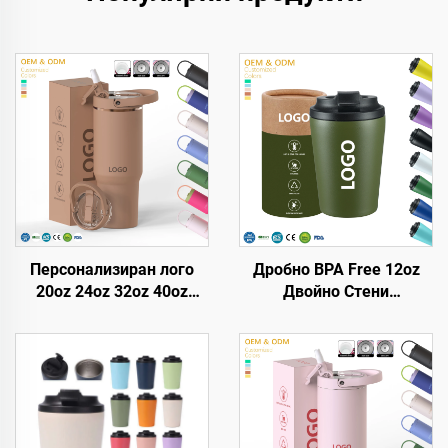
Персонализиран лого
Дробно BPA Free 12oz
20oz 24oz 32oz 40oz
Двойно Стени
чаша с обръщаща се
Топлоизолирани
сламка, преносима
Пътуващи Кафени Чаши
пътуваща чаша от
от Неръждаема Стомана
неръждаема стомана с
Вакумен Тъмблър С
вакуумно изолация и
Персонализирано Лого
дръжка