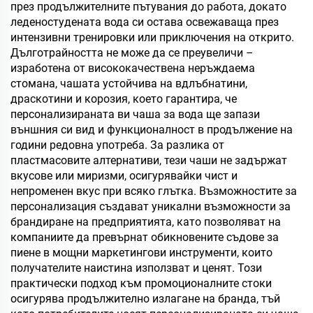
през продължителните пътувания до работа, докато
леденостудената вода си остава освежаваща през
интензивни тренировки или приключения на открито.
Дълготрайността не може да се преувеличи –
изработена от висококачествена неръждаема
стомана, чашата устойчива на вдлъбнатини,
драскотини и корозия, което гарантира, че
персонализираната ви чаша за вода ще запази
външния си вид и функционалност в продължение на
години редовна употреба. За разлика от
пластмасовите алтернативи, тези чаши не задържат
вкусове или миризми, осигурявайки чист и
непроменен вкус при всяко глътка. Възможностите за
персонализация създават уникални възможности за
брандиране на предприятията, като позволяват на
компаниите да превърнат обикновените съдове за
пиене в мощни маркетингови инструменти, които
получателите наистина използват и ценят. Този
практически подход към промоционалните стоки
осигурява продължително излагане на бранда, тъй