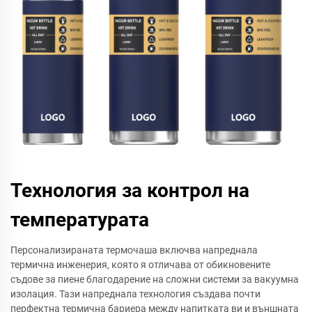
Технология за контрол на
температурата
Персонализираната термочаша включва напреднала
термична инженерия, която я отличава от обикновените
съдове за пиене благодарение на сложни системи за вакуумна
изолация. Тази напреднала технология създава почти
перфектна термична бариера между напитката ви и външната