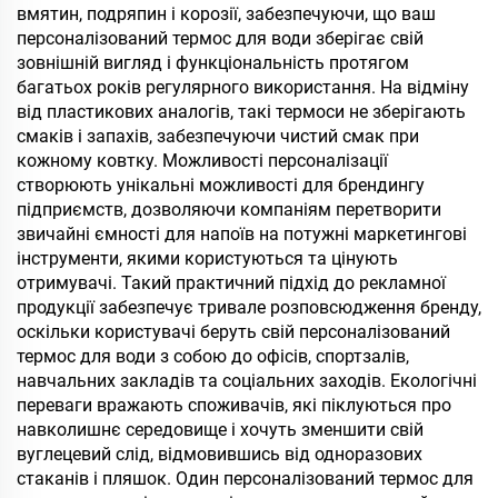
вмятин, подряпин і корозії, забезпечуючи, що ваш
персоналізований термос для води зберігає свій
зовнішній вигляд і функціональність протягом
багатьох років регулярного використання. На відміну
від пластикових аналогів, такі термоси не зберігають
смаків і запахів, забезпечуючи чистий смак при
кожному ковтку. Можливості персоналізації
створюють унікальні можливості для брендингу
підприємств, дозволяючи компаніям перетворити
звичайні ємності для напоїв на потужні маркетингові
інструменти, якими користуються та цінують
отримувачі. Такий практичний підхід до рекламної
продукції забезпечує тривале розповсюдження бренду,
оскільки користувачі беруть свій персоналізований
термос для води з собою до офісів, спортзалів,
навчальних закладів та соціальних заходів. Екологічні
переваги вражають споживачів, які піклуються про
навколишнє середовище і хочуть зменшити свій
вуглецевий слід, відмовившись від одноразових
стаканів і пляшок. Один персоналізований термос для