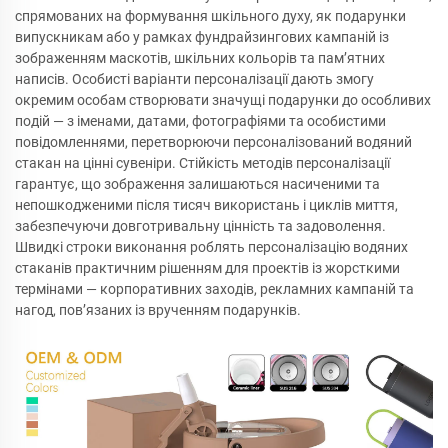
спрямованих на формування шкільного духу, як подарунки
випускникам або у рамках фундрайзингових кампаній із
зображенням маскотів, шкільних кольорів та пам’ятних
написів. Особисті варіанти персоналізації дають змогу
окремим особам створювати значущі подарунки до особливих
подій — з іменами, датами, фотографіями та особистими
повідомленнями, перетворюючи персоналізований водяний
стакан на цінні сувеніри. Стійкість методів персоналізації
гарантує, що зображення залишаються насиченими та
непошкодженими після тисяч використань і циклів миття,
забезпечуючи довготривальну цінність та задоволення.
Швидкі строки виконання роблять персоналізацію водяних
стаканів практичним рішенням для проектів із жорсткими
термінами — корпоративних заходів, рекламних кампаній та
нагод, пов’язаних із врученням подарунків.