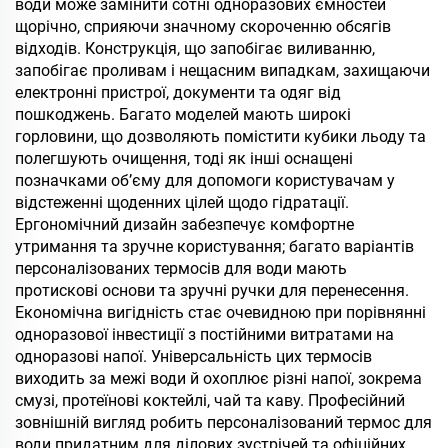
води може замінити сотні одноразових ємностей
щорічно, сприяючи значному скороченню обсягів
відходів. Конструкція, що запобігає виливанню,
запобігає проливам і нещасним випадкам, захищаючи
електронні пристрої, документи та одяг від
пошкоджень. Багато моделей мають широкі
горловини, що дозволяють помістити кубики льоду та
полегшують очищення, тоді як інші оснащені
позначками об’єму для допомоги користувачам у
відстеженні щоденних цілей щодо гідратації.
Ергономічний дизайн забезпечує комфортне
утримання та зручне користування; багато варіантів
персоналізованих термосів для води мають
протискові основи та зручні ручки для перенесення.
Економічна вигідність стає очевидною при порівнянні
одноразової інвестиції з постійними витратами на
одноразові напої. Універсальність цих термосів
виходить за межі води й охоплює різні напої, зокрема
смузі, протеїнові коктейлі, чай та каву. Професійний
зовнішній вигляд робить персоналізований термос для
води придатним для ділових зустрічей та офіційних