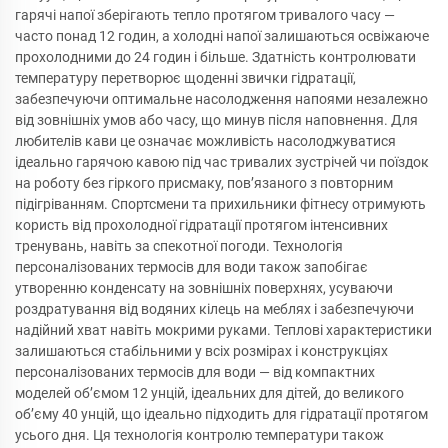
гарячі напої зберігають тепло протягом тривалого часу —
часто понад 12 годин, а холодні напої залишаються освіжаюче
прохолодними до 24 годин і більше. Здатність контролювати
температуру перетворює щоденні звички гідратації,
забезпечуючи оптимальне насолодження напоями незалежно
від зовнішніх умов або часу, що минув після наповнення. Для
любителів кави це означає можливість насолоджуватися
ідеально гарячою кавою під час тривалих зустрічей чи поїздок
на роботу без гіркого присмаку, пов’язаного з повторним
підігріванням. Спортсмени та прихильники фітнесу отримують
користь від прохолодної гідратації протягом інтенсивних
тренувань, навіть за спекотної погоди. Технологія
персоналізованих термосів для води також запобігає
утворенню конденсату на зовнішніх поверхнях, усуваючи
роздратування від водяних кілець на меблях і забезпечуючи
надійний хват навіть мокрими руками. Теплові характеристики
залишаються стабільними у всіх розмірах і конструкціях
персоналізованих термосів для води — від компактних
моделей об’ємом 12 унцій, ідеальних для дітей, до великого
об’єму 40 унцій, що ідеально підходить для гідратації протягом
усього дня. Ця технологія контролю температури також