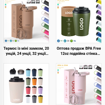
Термос із міні замком, 20
Оптова продаж BPA Free
унцій, 24 унції, 32 унції,
12oz подвійна стінка
40 унцій, зі зворотною
ізольовані дорожні
соломинкою,
кавові кружки з
портативний подорожній
нержавіючої сталі,
келих, вакуумно-
вакуумний термос з
ізольований термос з
індивідуальним
ручкою
логотипом