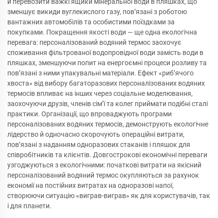
й перевозити важкі ящики мінеральної води в пляшках, що
зменшує викиди вуглекислого газу, пов’язані з роботою
вантажних автомобілів та особистими поїздками за
покупками. Покращення якості води — ще одна екологічна
перевага: персоналізований водяний термос заохочує
споживання фільтрованої водопровідної води замість води в
пляшках, зменшуючи попит на енергоємні процеси розливу та
пов’язані з ними упакувальні матеріали. Ефект «риб’ячого
хвоста» від вибору багаторазових персоналізованих водяних
термосів впливає на інших через соціальне моделювання,
заохочуючи друзів, членів сім’ї та колег приймати подібні сталі
практики. Організації, що впроваджують програми
персоналізованих водяних термосів, демонструють екологічне
лідерство й одночасно скорочують операційні витрати,
пов’язані з наданням одноразових стаканів і пляшок для
співробітників та клієнтів. Довгострокові економічні переваги
узгоджуються з екологічними: початкові витрати на якісний
персоналізований водяний термос окупляються за рахунок
економії на постійних витратах на одноразові напої,
створюючи ситуацію «виграв-виграв» як для користувачів, так
і для планети.