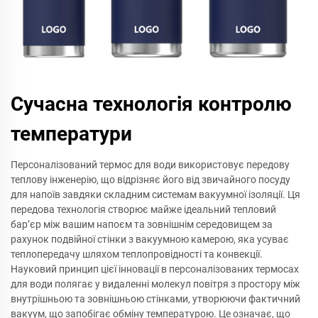
Сучасна технологія контролю
температури
Персоналізований термос для води використовує передову
теплову інженерію, що відрізняє його від звичайного посуду
для напоїв завдяки складним системам вакуумної ізоляції. Ця
передова технологія створює майже ідеальний тепловий
бар’єр між вашим напоєм та зовнішнім середовищем за
рахунок подвійної стінки з вакуумною камерою, яка усуває
теплопередачу шляхом теплопровідності та конвекції.
Науковий принцип цієї інновації в персоналізованих термосах
для води полягає у видаленні молекул повітря з простору між
внутрішньою та зовнішньою стінками, утворюючи фактичний
вакуум, що запобігає обміну температурою. Це означає, що