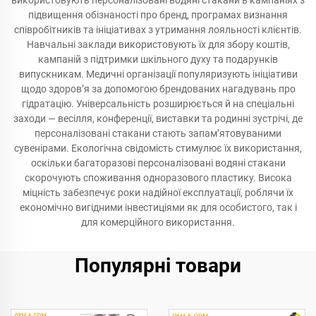
використовують персоналізовані водяні стакани в кампаніях з
підвищення обізнаності про бренд, програмах визнання
співробітників та ініціативах з утримання лояльності клієнтів.
Навчальні заклади використовують їх для збору коштів,
кампаній з підтримки шкільного духу та подарунків
випускникам. Медичні організації популяризують ініціативи
щодо здоров’я за допомогою брендованих нагадувань про
гідратацію. Універсальність розширюється й на спеціальні
заходи — весілля, конференції, виставки та родинні зустрічі, де
персоналізовані стакани стають запам’ятовуваними
сувенірами. Екологічна свідомість стимулює їх використання,
оскільки багаторазові персоналізовані водяні стакани
скорочують споживання одноразового пластику. Висока
міцність забезпечує роки надійної експлуатації, роблячи їх
економічно вигідними інвестиціями як для особистого, так і
для комерційного використання.
Популярні товари