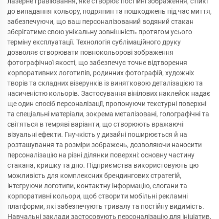
лазерне гравіювання, яке створює постійні зображення, стійкі
до випадання кольору, подряпин та пошкоджень під час миття,
забезпечуючи, що ваш персоналізований водяний стакан
зберігатиме свою унікальну зовнішність протягом усього
терміну експлуатації. Технологія сублімаційного друку
дозволяє створювати повнокольорові зображення
фотографічної якості, що забезпечує точне відтворення
корпоративних логотипів, родинних фотографій, художніх
творів та складних візерунків із винятковою деталізацією та
насиченістю кольорів. Застосування вінілових наклейок надає
ще один спосіб персоналізації, пропонуючи текстурні поверхні
та спеціальні матеріали, зокрема металізовані, голографічні та
світяться в темряві варіанти, що створюють вражаючі
візуальні ефекти. Гнучкість у дизайні поширюється й на
розташування та розміри зображень, дозволяючи наносити
персоналізацію на різні ділянки поверхні: основну частину
стакана, кришку та дно. Підприємства використовують цю
можливість для комплексних брендингових стратегій,
інтегруючи логотипи, контактну інформацію, слогани та
корпоративні кольори, щоб створити мобільні рекламні
платформи, які забезпечують тривалу та постійну видимість.
Навчальні заклади застосовують персоналізацію для ініціатив,