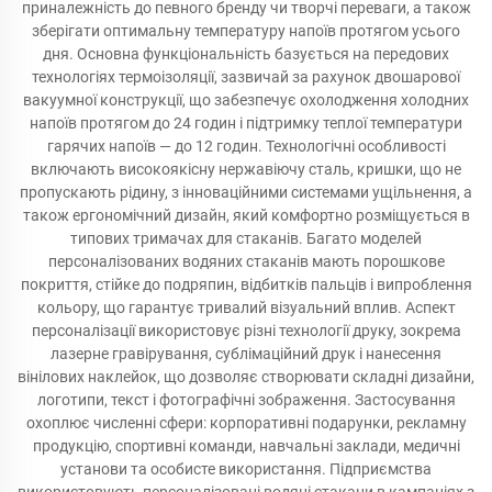
приналежність до певного бренду чи творчі переваги, а також
зберігати оптимальну температуру напоїв протягом усього
дня. Основна функціональність базується на передових
технологіях термоізоляції, зазвичай за рахунок двошарової
вакуумної конструкції, що забезпечує охолодження холодних
напоїв протягом до 24 годин і підтримку теплої температури
гарячих напоїв — до 12 годин. Технологічні особливості
включають високоякісну нержавіючу сталь, кришки, що не
пропускають рідину, з інноваційними системами ущільнення, а
також ергономічний дизайн, який комфортно розміщується в
типових тримачах для стаканів. Багато моделей
персоналізованих водяних стаканів мають порошкове
покриття, стійке до подряпин, відбитків пальців і випроблення
кольору, що гарантує тривалий візуальний вплив. Аспект
персоналізації використовує різні технології друку, зокрема
лазерне гравірування, сублімаційний друк і нанесення
вінілових наклейок, що дозволяє створювати складні дизайни,
логотипи, текст і фотографічні зображення. Застосування
охоплює численні сфери: корпоративні подарунки, рекламну
продукцію, спортивні команди, навчальні заклади, медичні
установи та особисте використання. Підприємства