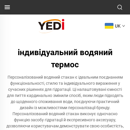
UK
індивідуальний водяний
термос
Персоналізований водяний стакан є ідеальним поєднанням
функціональності, стилю та індивідуального вираження у
сучасних рішеннях для гідратації. Ці налаштовувані ємності
для пиття кардинально змінили спосіб, яким люди підходять
до щоденного споживання води, поєднуючи практичний
дизайн із можливостями персоналізації бренду.
Персоналізований водяний стакан виконує одночасно
функцію засобу гідратації й експресивного аксесуару,
дозволяючи користувачам демонструвати свою особистість,