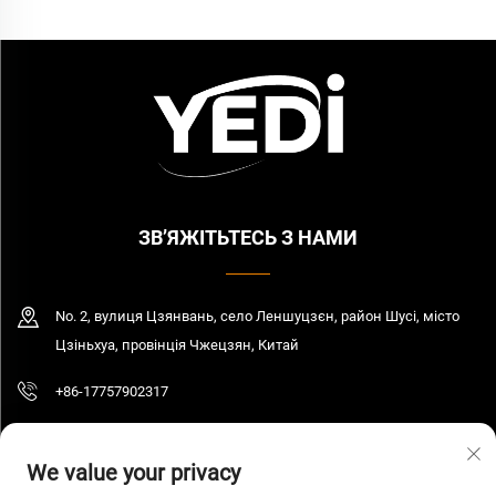
ЗВ’ЯЖІТЬТЕСЬ З НАМИ
No. 2, вулиця Цзянвань, село Леншуцзєн, район Шусі, місто
Цзіньхуа, провінція Чжецзян, Китай
+86-17757902317
[email protected]
We value your privacy