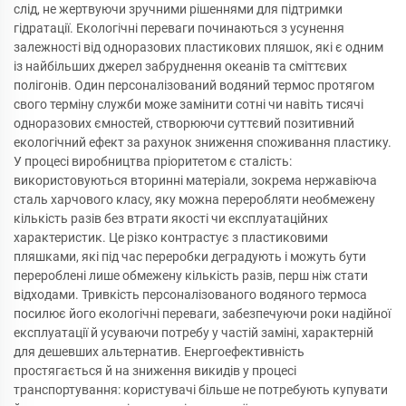
слід, не жертвуючи зручними рішеннями для підтримки
гідратації. Екологічні переваги починаються з усунення
залежності від одноразових пластикових пляшок, які є одним
із найбільших джерел забруднення океанів та сміттєвих
полігонів. Один персоналізований водяний термос протягом
свого терміну служби може замінити сотні чи навіть тисячі
одноразових ємностей, створюючи суттєвий позитивний
екологічний ефект за рахунок зниження споживання пластику.
У процесі виробництва пріоритетом є сталість:
використовуються вторинні матеріали, зокрема нержавіюча
сталь харчового класу, яку можна переробляти необмежену
кількість разів без втрати якості чи експлуатаційних
характеристик. Це різко контрастує з пластиковими
пляшками, які під час переробки деградують і можуть бути
перероблені лише обмежену кількість разів, перш ніж стати
відходами. Тривкість персоналізованого водяного термоса
посилює його екологічні переваги, забезпечуючи роки надійної
експлуатації й усуваючи потребу у частій заміні, характерній
для дешевших альтернатив. Енергоефективність
простягається й на зниження викидів у процесі
транспортування: користувачі більше не потребують купувати