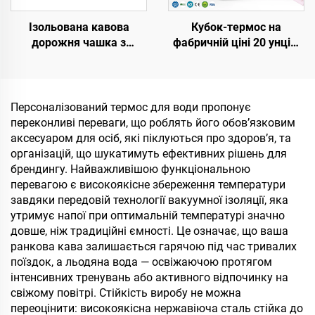
Ізольована кавова
Кубок-термос на
дорожня чашка з
фабричній ціні 20 унцій,
нержавіючої сталі з
32 унції, 40 унцій з
індивідуальним
ручкою та кришкою з
логотипом, 8 унцій, 12
трубочкою, ізольований
унцій, 16 унцій,
кубок, багаторазовий
Персоналізований термос для води пропонує
портативні вакуумні
термос з нержавіючої
переконливі переваги, що роблять його обов’язковим
кружки з подвійними
сталі для сублімації
аксесуаром для осіб, які піклуються про здоров’я, та
стінками з герметичним
організацій, що шукатимуть ефективних рішень для
кришкою
брендингу. Найважливішою функціональною
перевагою є високоякісне збереження температури
завдяки передовій технології вакуумної ізоляції, яка
утримує напої при оптимальній температурі значно
довше, ніж традиційні ємності. Це означає, що ваша
ранкова кава залишається гарячою під час тривалих
поїздок, а льодяна вода — освіжаючою протягом
інтенсивних тренувань або активного відпочинку на
свіжому повітрі. Стійкість виробу не можна
переоцінити: високоякісна нержавіюча сталь стійка до