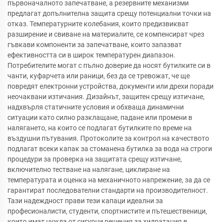
първоначалното запечатване, а резервните механизми
предлагат допълнителна защита срещу потенциални точки на
отказ. Температурните колебания, които предизвикват
разширение и свиване на материалите, се компенсират чрез
гъвкави компоненти за запечатване, които запазват
ефективността си в широк температурен диапазон.
Потребителите могат с пълно доверие да носят бутилките си в
чанти, куфарчета или раници, без да се тревожат, че ще
повредят електронни устройства, документи или дрехи поради
неочаквани изтичания. Дизайнът, защитен срещу изтичане,
надхвърля статичните условия и обхваща динамични
ситуации като силно разклащане, падане или промени в
налягането, на които се подлагат бутилките по време на
въздушни пътувания. Протоколите за контрол на качеството
подлагат всеки капак за стоманена бутилка за вода на строги
процедури за проверка на защитата срещу изтичане,
включително тестване на налягане, циклиране на
температурата и оценка на механичното напрежение, за да се
гарантират последователни стандарти на производителност.
Тази надеждност прави тези капаци идеални за
професионалисти, студенти, спортнистите и пътешественици,
които имат нужда от сигурни решения за хидратация в