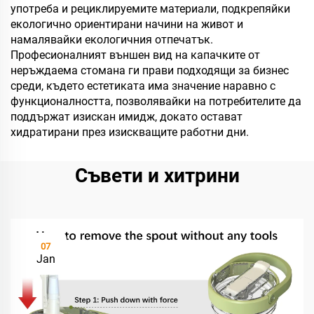
употреба и рециклируемите материали, подкрепяйки
екологично ориентирани начини на живот и
намалявайки екологичния отпечатък.
Професионалният външен вид на капачките от
неръждаема стомана ги прави подходящи за бизнес
среди, където естетиката има значение наравно с
функционалността, позволявайки на потребителите да
поддържат изискан имидж, докато остават
хидратирани през изискващите работни дни.
Съвети и хитрини
07
Jan