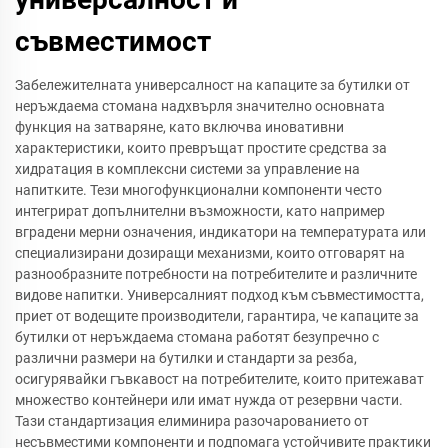
съвместимост
Забележителната универсалност на капаците за бутилки от
неръждаема стомана надхвърля значително основната
функция на затваряне, като включва иновативни
характеристики, които превръщат простите средства за
хидратация в комплексни системи за управление на
напитките. Тези многофункционални компоненти често
интегрират допълнителни възможности, като например
вградени мерни означения, индикатори на температурата или
специализирани дозиращи механизми, които отговарят на
разнообразните потребности на потребителите и различните
видове напитки. Универсалният подход към съвместимостта,
приет от водещите производители, гарантира, че капаците за
бутилки от неръждаема стомана работят безупречно с
различни размери на бутилки и стандарти за резба,
осигурявайки гъвкавост на потребителите, които притежават
множество контейнери или имат нужда от резервни части.
Тази стандартизация елиминира разочарованието от
несъвместими компоненти и подпомага устойчивите практики