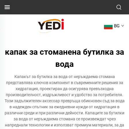
BG
капак за стоманена бутилка за
вода
Капакът за бутилка за вода от неръждаема стомана
представлява ключов компонент в съвременните решения за
хидратация, проектиран да осигурява превъзходна
производителност, издръжливост и удобство за потребителя.
Този задължителен аксесоар превръща обикновен съд за вода
в надежден спътник за ежедневни нужди от хидратация в
различни среди и при различни дейности. Капаците за бутилки
за вода от неръждаема стомана се произвеждат чрез
напреднали технологии и използват премиум материали, за да