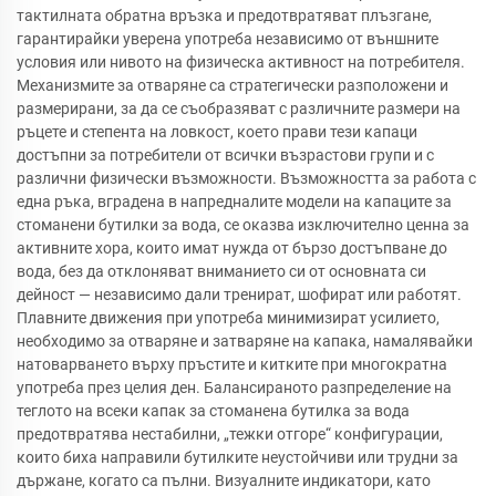
тактилната обратна връзка и предотвратяват плъзгане,
гарантирайки уверена употреба независимо от външните
условия или нивото на физическа активност на потребителя.
Механизмите за отваряне са стратегически разположени и
размерирани, за да се съобразяват с различните размери на
ръцете и степента на ловкост, което прави тези капаци
достъпни за потребители от всички възрастови групи и с
различни физически възможности. Възможността за работа с
една ръка, вградена в напредналите модели на капаците за
стоманени бутилки за вода, се оказва изключително ценна за
активните хора, които имат нужда от бързо достъпване до
вода, без да отклоняват вниманието си от основната си
дейност — независимо дали тренират, шофират или работят.
Плавните движения при употреба минимизират усилието,
необходимо за отваряне и затваряне на капака, намалявайки
натоварването върху пръстите и китките при многократна
употреба през целия ден. Балансираното разпределение на
теглото на всеки капак за стоманена бутилка за вода
предотвратява нестабилни, „тежки отгоре“ конфигурации,
които биха направили бутилките неустойчиви или трудни за
държане, когато са пълни. Визуалните индикатори, като