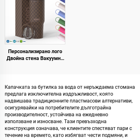
Персонализирано лого
Двойна стена Вакуумна
Преносима чаша с
дръжка от неръждаема
стомана 20oz 32oz 40oz
Пътуваща тъмблър с
Капачката за бутилка за вода от неръждаема стомана
капак за горещи и
предлага изключителна издръжливост, която
студени напитки
надвишава традиционните пластмасови алтернативи,
осигурявайки на потребителите дълготрайна
производителност, устойчива на ежедневно
използване и износване. Тази превъзходна
конструкция означава, че клиентите спестяват пари с
течение на времето, като избягват чести подмяни, и