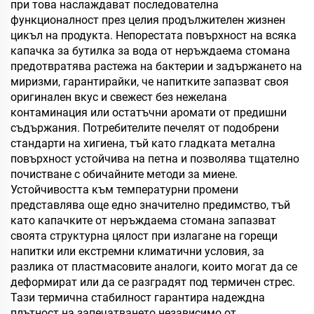
при това наслаждават последователна
функционалност през целия продължителен жизнен
цикъл на продукта. Непорестата повърхност на всяка
капачка за бутилка за вода от неръждаема стомана
предотвратява растежа на бактерии и задържането на
миризми, гарантирайки, че напитките запазват своя
оригинален вкус и свежест без нежелана
контаминация или остатъчни аромати от предишни
съдържания. Потребителите печелят от подобрени
стандарти на хигиена, тъй като гладката метална
повърхност устойчива на петна и позволява тщателно
почистване с обичайните методи за миене.
Устойчивостта към температурни промени
представлява още едно значително предимство, тъй
като капачките от неръждаема стомана запазват
своята структурна цялост при излагане на горещи
напитки или екстремни климатични условия, за
разлика от пластмасовите аналоги, които могат да се
деформират или да се разградят под термичен стрес.
Тази термична стабилност гарантира надеждна
плътност на запечатването независимо от