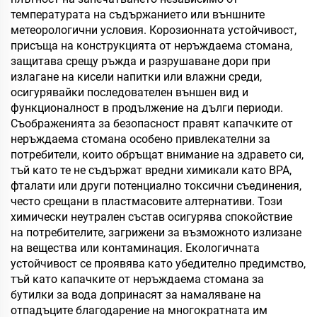
температурата на съдържанието или външните
метеорологични условия. Корозионната устойчивост,
присъща на конструкцията от неръждаема стомана,
защитава срещу ръжда и разрушаване дори при
излагане на кисели напитки или влажни среди,
осигурявайки последователен външен вид и
функционалност в продължение на дълги периоди.
Съображенията за безопасност правят капачките от
неръждаема стомана особено привлекателни за
потребители, които обръщат внимание на здравето си,
тъй като те не съдържат вредни химикали като BPA,
фталати или други потенциално токсични съединения,
често срещани в пластмасовите алтернативи. Този
химически неутрален състав осигурява спокойствие
на потребителите, загрижени за възможното излизане
на вещества или контаминация. Екологичната
устойчивост се проявява като убедително предимство,
тъй като капачките от неръждаема стомана за
бутилки за вода допринасят за намаляване на
отпадъците благодарение на многократната им