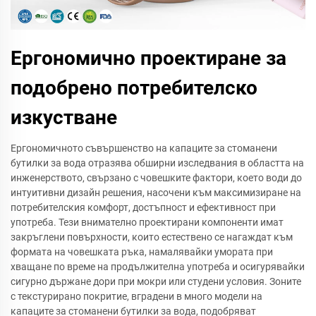
Ергономично проектиране за
подобрено потребителско
изкустване
Ергономичното съвършенство на капаците за стоманени
бутилки за вода отразява обширни изследвания в областта на
инженерството, свързано с човешките фактори, което води до
интуитивни дизайн решения, насочени към максимизиране на
потребителския комфорт, достъпност и ефективност при
употреба. Тези внимателно проектирани компоненти имат
закръглени повърхности, които естествено се нагаждат към
формата на човешката ръка, намалявайки умората при
хващане по време на продължителна употреба и осигурявайки
сигурно държане дори при мокри или студени условия. Зоните
с текстурирано покритие, вградени в много модели на
капаците за стоманени бутилки за вода, подобряват