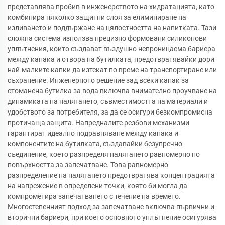
представлява пробив в инженерството на хидратацията, като
комбинира няколко защитни слоя за елиминиране на
изливането и поддържане на цялостността на напитката. Тази
сложна система използва прецизно формовани силиконови
уплътнения, които създават въздушно непроницаема бариера
между капака и отвора на бутилката, предотвратявайки дори
най-малките капки да изтекат по време на транспортиране или
съхранение. Инженерното решение зад всеки капак за
стоманена бутилка за вода включва внимателно проучване на
динамиката на налягането, съвместимостта на материали и
удобството за потребителя, за да се осигури безкомпромисна
протичаща защита. Напредналите резбови механизми
гарантират идеално подравняване между капака и
компонентите на бутилката, създавайки безупречно
съединение, което разпределя налягането равномерно по
повърхността за запечатване. Това равномерно
разпределение на налягането предотвратява концентрацията
на напрежение в определени точки, която би могла да
компрометира запечатването с течение на времето.
Многостепенният подход за запечатване включва първични и
вторични бариери, при което основното уплътнение осигурява