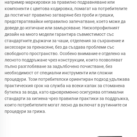
например маркировки за правилно подравняване или
компоненти с цветова кодировка, помагат на потребителите
да постигнат правилно затваряне без проби и грешки,
предотвратявайки неправилно запечатване, което може да
доведе до изтичане или замърсяване. Нископрофилният
дизайн на много модели гарантира съвместимост със
стандартните държачи за чаши, отделения за съхранение и
аксесоари за пренасяне, без да създава проблеми със
свободното пространство. Особено внимание е отделено на
лесното поддръжане чрез конструкции, които позволяват
пълно разглобяване за задълбочено почистване, без
необходимост от специални инструменти или сложни
процедури. Този потребителски ориентиран подход удължава
практическия срок на служба на всеки капак за стоманена
бутилка за вода, като едновременно осигурява оптимални
стандарти за хигиена чрез правилни практики за поддръжка,
които потребителите могат лесно да включат в рутинните си
процедури за грижа.