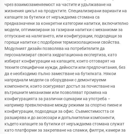
чрез взаимозаменяемост на частите и удължаване на
жизнения цикъл на продуктите. Специализирани варианти на
капаците за бутилки от неръждаема стомана са
предназначени за конкретни категории напитки, включително
модели, оптимизирани за газирани напитки с механизми за
отпускане на налягането, или конфигурации, подходящи за
горещи напитки с подобрени термоизолационни свойства.
Модулният дизайн позволява на потребителите да
персонализират своята хидратационна експертиза, като
избират конфигурации на капаците, които отговарят на
техните специфични нужди, дейности или предпочитания, без
да е необходимо пълно заместване на бутилката. Някои
напреднали модели са оборудвани с демонтируеми
компоненти, които осигуряват достъп за почистване на
вътрешните механизми или позволяват промяна на
конфигурацията за различни сценарии на употреба –
например превключване между режими за спортно пиене и
конфигурации, подходящи за офис. Съвместимостта се
разширява и до аксесоари и допълнителни компоненти,
където капаците за бутилки от неръждаема стомана служат
като платформи за закрепване на сламки, филтри, камери за