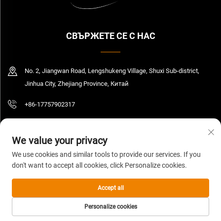
СВЪРЖЕТЕ СЕ С НАС
No. 2, Jiangwan Road, Lengshukeng Village, Shuxi Sub-district,
Jinhua City, Zhejiang Province, Китай
+86-17757902317
[email protected]
We value your privacy
We use cookies and similar tools to provide our services. If you
don't want to accept all cookies, click Personalize cookies.
© 2026 Zhejiang Yedi Industry And Trade Co., Ltd. Всички права запазени.
Политика за поверителност
Accept all
Personalize cookies
НАЧАЛНА
ПРОДУКТИ
ИМЕЙЛ
ТЕЛ.