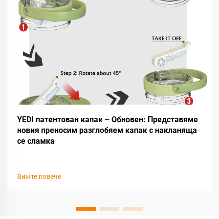
YEDI патентован капак – Обновен: Представяме
новия преносим разглобяем капак с накланяща
се сламка
Вижте повече