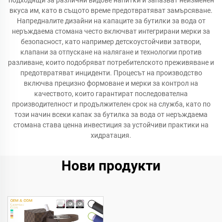
подходящи за различни видове напитки и запазват неизменен
вкуса им, като в същото време предотвратяват замърсяване.
Напредналите дизайни на капаците за бутилки за вода от
неръждаема стомана често включват интегрирани мерки за
безопасност, като например детскоустойчиви затвори,
клапани за отпускане на налягане и технологии против
разливане, които подобряват потребителското преживяване и
предотвратяват инциденти. Процесът на производство
включва прецизно формоване и мерки за контрол на
качеството, които гарантират последователна
производителност и продължителен срок на служба, като по
този начин всеки капак за бутилка за вода от неръждаема
стомана става ценна инвестиция за устойчиви практики на
хидратация.
Нови продукти