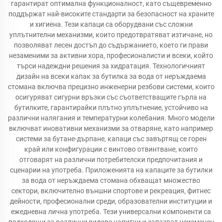
гарантират оптимална функционалност, като същевременно
поддържат най-високите стандарти за безопасност на храните
и хигиена. Тези капаци са оборудвани със сложни
уплътнителни механизми, които предотвратяват изтичане, но
позволяват лесен достъп до съдържанието, което ги прави
незаменими за активни хора, професионалисти и всеки, който
търси надеждни решения за хидратация. Технологичният
дизайн на всеки капак за бутилка за вода от неръждаема
стомана включва прецизно инженерни резбови системи, които
осигуряват сигурни връзки със съответстващите гърла на
бутилките, гарантирайки плътно уплътнение, устойчиво на
различни налягания и температурни колебания. Много модели
включват иновативни механизми за отваряне, като например
системи за бутане-дърпане, капаци със завъртящ се горен
край или конфигурации с винтово отвинтване, които
отговарят на различни потребителски предпочитания и
сценарии на употреба. Приложенията на капаците за бутилки
за вода от неръждаема стомана обхващат множество
сектори, включително външни спортове и рекреация, фитнес
дейности, професионални среди, образователни институции и
ежедневна лична употреба. Тези универсални компоненти са