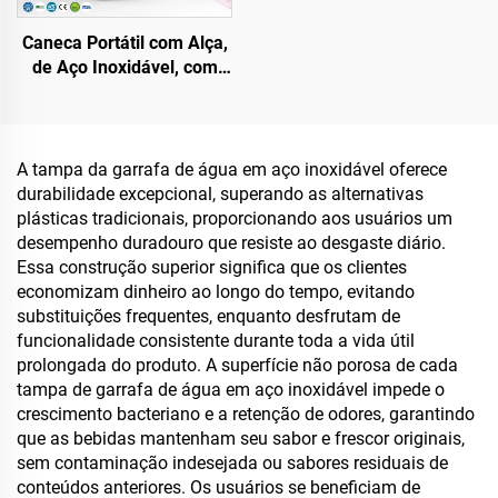
Caneca Portátil com Alça,
de Aço Inoxidável, com
Dupla Parede e Vácuo,
20oz 32oz 40oz, com
Tampa, para Bebidas
Quentes e Frias, com
A tampa da garrafa de água em aço inoxidável oferece
Logotipo Personalizado
durabilidade excepcional, superando as alternativas
plásticas tradicionais, proporcionando aos usuários um
desempenho duradouro que resiste ao desgaste diário.
Essa construção superior significa que os clientes
economizam dinheiro ao longo do tempo, evitando
substituições frequentes, enquanto desfrutam de
funcionalidade consistente durante toda a vida útil
prolongada do produto. A superfície não porosa de cada
tampa de garrafa de água em aço inoxidável impede o
crescimento bacteriano e a retenção de odores, garantindo
que as bebidas mantenham seu sabor e frescor originais,
sem contaminação indesejada ou sabores residuais de
conteúdos anteriores. Os usuários se beneficiam de