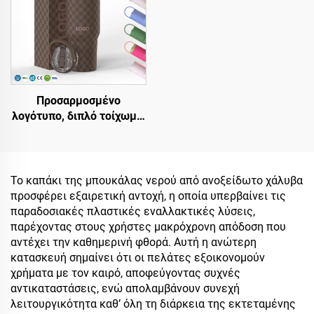
Προσαρμοσμένο
λογότυπο, διπλό τοίχωμα,
μονωμένο με κενό,
φορητό φλιτζάνι με λαβή
από ανοξείδωτο χάλυβα
20oz 32oz 40oz, τάμπλερ
Το καπάκι της μπουκάλας νερού από ανοξείδωτο χάλυβα
ταξιδίου με καπάκι για
προσφέρει εξαιρετική αντοχή, η οποία υπερβαίνει τις
ζεστά και κρύα ποτά
παραδοσιακές πλαστικές εναλλακτικές λύσεις,
παρέχοντας στους χρήστες μακρόχρονη απόδοση που
αντέχει την καθημερινή φθορά. Αυτή η ανώτερη
κατασκευή σημαίνει ότι οι πελάτες εξοικονομούν
χρήματα με τον καιρό, αποφεύγοντας συχνές
αντικαταστάσεις, ενώ απολαμβάνουν συνεχή
λειτουργικότητα καθ’ όλη τη διάρκεια της εκτεταμένης