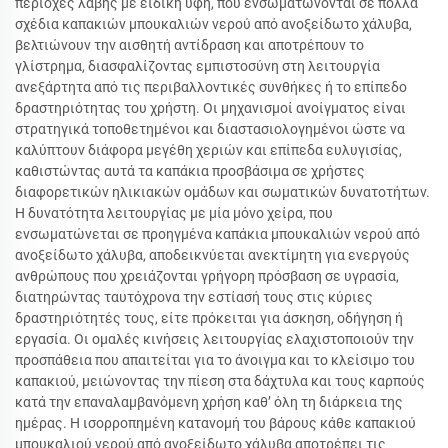
περιοχές λαβής με ειδική υφή, που ενσωματώνονται σε πολλά
σχέδια καπακιών μπουκαλιών νερού από ανοξείδωτο χάλυβα,
βελτιώνουν την αισθητή αντίδραση και αποτρέπουν το
γλίστρημα, διασφαλίζοντας εμπιστοσύνη στη λειτουργία
ανεξάρτητα από τις περιβαλλοντικές συνθήκες ή το επίπεδο
δραστηριότητας του χρήστη. Οι μηχανισμοί ανοίγματος είναι
στρατηγικά τοποθετημένοι και διαστασιολογημένοι ώστε να
καλύπτουν διάφορα μεγέθη χεριών και επίπεδα ευλυγισίας,
καθιστώντας αυτά τα καπάκια προσβάσιμα σε χρήστες
διαφορετικών ηλικιακών ομάδων και σωματικών δυνατοτήτων.
Η δυνατότητα λειτουργίας με μία μόνο χείρα, που
ενσωματώνεται σε προηγμένα καπάκια μπουκαλιών νερού από
ανοξείδωτο χάλυβα, αποδεικνύεται ανεκτίμητη για ενεργούς
ανθρώπους που χρειάζονται γρήγορη πρόσβαση σε υγρασία,
διατηρώντας ταυτόχρονα την εστίασή τους στις κύριες
δραστηριότητές τους, είτε πρόκειται για άσκηση, οδήγηση ή
εργασία. Οι ομαλές κινήσεις λειτουργίας ελαχιστοποιούν την
προσπάθεια που απαιτείται για το άνοιγμα και το κλείσιμο του
καπακιού, μειώνοντας την πίεση στα δάχτυλα και τους καρπούς
κατά την επαναλαμβανόμενη χρήση καθ’ όλη τη διάρκεια της
ημέρας. Η ισορροπημένη κατανομή του βάρους κάθε καπακιού
μπουκαλιού νερού από ανοξείδωτο χάλυβα αποτρέπει τις