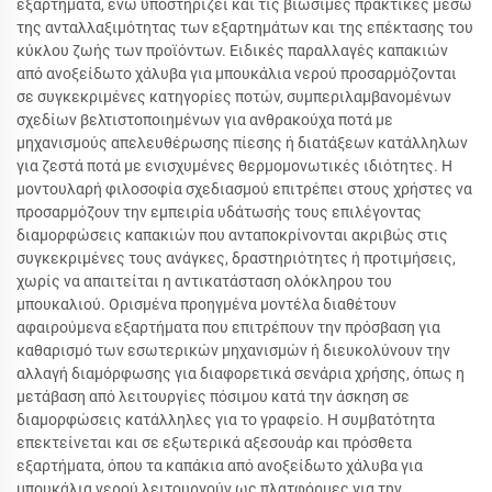
εξαρτήματα, ενώ υποστηρίζει και τις βιώσιμες πρακτικές μέσω
της ανταλλαξιμότητας των εξαρτημάτων και της επέκτασης του
κύκλου ζωής των προϊόντων. Ειδικές παραλλαγές καπακιών
από ανοξείδωτο χάλυβα για μπουκάλια νερού προσαρμόζονται
σε συγκεκριμένες κατηγορίες ποτών, συμπεριλαμβανομένων
σχεδίων βελτιστοποιημένων για ανθρακούχα ποτά με
μηχανισμούς απελευθέρωσης πίεσης ή διατάξεων κατάλληλων
για ζεστά ποτά με ενισχυμένες θερμομονωτικές ιδιότητες. Η
μοντουλαρή φιλοσοφία σχεδιασμού επιτρέπει στους χρήστες να
προσαρμόζουν την εμπειρία υδάτωσής τους επιλέγοντας
διαμορφώσεις καπακιών που ανταποκρίνονται ακριβώς στις
συγκεκριμένες τους ανάγκες, δραστηριότητες ή προτιμήσεις,
χωρίς να απαιτείται η αντικατάσταση ολόκληρου του
μπουκαλιού. Ορισμένα προηγμένα μοντέλα διαθέτουν
αφαιρούμενα εξαρτήματα που επιτρέπουν την πρόσβαση για
καθαρισμό των εσωτερικών μηχανισμών ή διευκολύνουν την
αλλαγή διαμόρφωσης για διαφορετικά σενάρια χρήσης, όπως η
μετάβαση από λειτουργίες πόσιμου κατά την άσκηση σε
διαμορφώσεις κατάλληλες για το γραφείο. Η συμβατότητα
επεκτείνεται και σε εξωτερικά αξεσουάρ και πρόσθετα
εξαρτήματα, όπου τα καπάκια από ανοξείδωτο χάλυβα για
μπουκάλια νερού λειτουργούν ως πλατφόρμες για την