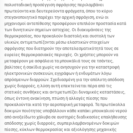
πολυσταδιακή προσέγγιση σφράγισης περιλαμβάνει
πρωτεύοντα και δευτερεύοντα φράγματα, όπου το κύριο
στεγανοποιητικό παρέχει την αρχική σφράγιση, ενώ οι
μηχανισμοί αντεπίθεσης προσφέρουν επιπλέον προστασία κατά
των δυνητικών σημείων αστοχίας. Οι διακυμάνσεις της
θερμοκρασίας, που προκαλούν διαστολή και συστολή των
υλικών, αντιμετωπίζονται μέσω ελαστικών στοιχείων
σφράγισης που διατηρούν την αποτελεσματικότητά τους σε
ευρείες θερμοκρασιακές περιοχές. Οι χρήστες μπορούν να
μεταφέρουν με ασφάλεια τα μπουκάλιά τους σε τσάντες,
βαλίτσες ή σακίδια χωρίς να ανησυχούν για την καταστροφή
ηλεκτρονικών συσκευών, εγγράφων ή ενδυμάτων λόγω
απρόσμενων διαρροών. Σχεδιασμένη για την απόλυτη απόδοση
χωρίς διαρροές, η λύση αυτή επεκτείνεται πέρα από τις
στατικές συνθήκες και αντιμετωπίζει δυναμικές καταστάσεις,
όπως έντονη ανακίνηση, πτώση ή αλλαγές πίεσης που
προκαλούνται κατά την αεροπορική μεταφορά. Τα πρωτόκολλα
δοκιμών ποιότητας υποβάλλουν κάθε καπάκι μπουκαλιού νερού
από ανοξείδωτο χάλυβα σε αυστηρές διαδικασίες επαλήθευσης
απόδοσης χωρίς διαρροές, συμπεριλαμβανομένων δοκιμών
πίεσης, κύκλων θερμοκρασίας και αξιολόγησης μηχανικής