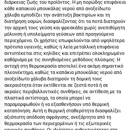
διάρκειας ζωής του προϊόντος. Η μη πορώδης επιφάνεια
κάθε καπακιού μπουκάλας νερού από ανοξείδωτο
χάλυβα εμποδίζει την ανάπτυξη βακτηρίων και τη
διατήρηση οσμών, διασφαλίζοντας ότι τα ποτά διατηρούν
την αρχική τους γεύση και φρεσκάδα χωρίς ανεπιθύμητη
μόλυνση ή υπολείμματα γεύσεων από προηγούμενα
περιεχόμενα. Οι χρήστες επωφελούνται από υψηλότερα
πρότυπα υγιεινής, καθώς η λεία μεταλλική επιφάνεια
αντιστέκεται στις κηλίδες και επιτρέπει ολοκληρωμένο
καθάρισμα με τις συνηθισμένες μεθόδους πλύσιμος. Η
αντοχή στη θερμοκρασία αποτελεί ένα ακόμη σημαντικό
πλεονέκτημα, καθώς τα καπάκια μπουκάλας νερού από
ανοξείδωτο χάλυβα διατηρούν τη δομική τους
ακεραιότητα όταν εκτίθενται σε ζεστά ποτά ή σε
ακραίες περιβαλλοντικές συνθήκες, σε αντίθεση με τα
πλαστικά αντίστοιχα, τα οποία μπορεί να
παραμορφωθούν ή να εξασθενήσουν υπό θερμική
καταπόνηση. Αυτή η θερμική σταθερότητα διασφαλίζει
αξιόπιστη απόδοση σφράγισης, ανεξάρτητα από τη
θερμοκρασία των περιεχομένων ή τις εξωτερικές
καιρικές συνθήκες. Οι ιδιότητες ανθεκτικότητας στη