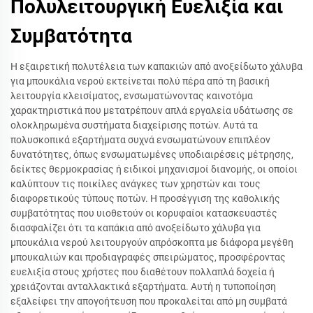
Πολυλειτουργική Ευελιξία και
Συμβατότητα
Η εξαιρετική πολυτέλεια των καπακιών από ανοξείδωτο χάλυβα
για μπουκάλια νερού εκτείνεται πολύ πέρα από τη βασική
λειτουργία κλεισίματος, ενσωματώνοντας καινοτόμα
χαρακτηριστικά που μετατρέπουν απλά εργαλεία υδάτωσης σε
ολοκληρωμένα συστήματα διαχείρισης ποτών. Αυτά τα
πολυσκοπικά εξαρτήματα συχνά ενσωματώνουν επιπλέον
δυνατότητες, όπως ενσωματωμένες υποδιαιρέσεις μέτρησης,
δείκτες θερμοκρασίας ή ειδικοί μηχανισμοί διανομής, οι οποίοι
καλύπτουν τις ποικίλες ανάγκες των χρηστών και τους
διαφορετικούς τύπους ποτών. Η προσέγγιση της καθολικής
συμβατότητας που υιοθετούν οι κορυφαίοι κατασκευαστές
διασφαλίζει ότι τα καπάκια από ανοξείδωτο χάλυβα για
μπουκάλια νερού λειτουργούν απρόσκοπτα με διάφορα μεγέθη
μπουκαλιών και προδιαγραφές σπειρώματος, προσφέροντας
ευελιξία στους χρήστες που διαθέτουν πολλαπλά δοχεία ή
χρειάζονται ανταλλακτικά εξαρτήματα. Αυτή η τυποποίηση
εξαλείφει την απογοήτευση που προκαλείται από μη συμβατά