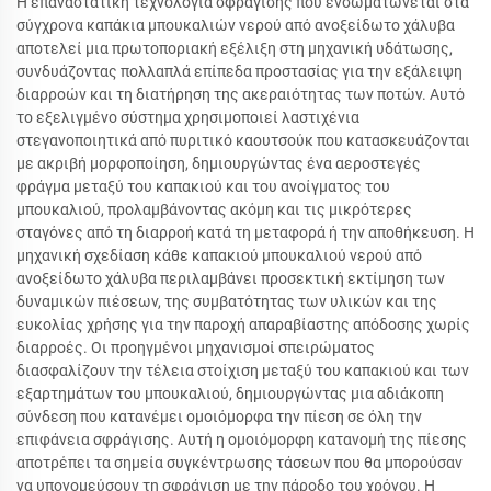
Η επαναστατική τεχνολογία σφράγισης που ενσωματώνεται στα
σύγχρονα καπάκια μπουκαλιών νερού από ανοξείδωτο χάλυβα
αποτελεί μια πρωτοποριακή εξέλιξη στη μηχανική υδάτωσης,
συνδυάζοντας πολλαπλά επίπεδα προστασίας για την εξάλειψη
διαρροών και τη διατήρηση της ακεραιότητας των ποτών. Αυτό
το εξελιγμένο σύστημα χρησιμοποιεί λαστιχένια
στεγανοποιητικά από πυριτικό καουτσούκ που κατασκευάζονται
με ακριβή μορφοποίηση, δημιουργώντας ένα αεροστεγές
φράγμα μεταξύ του καπακιού και του ανοίγματος του
μπουκαλιού, προλαμβάνοντας ακόμη και τις μικρότερες
σταγόνες από τη διαρροή κατά τη μεταφορά ή την αποθήκευση. Η
μηχανική σχεδίαση κάθε καπακιού μπουκαλιού νερού από
ανοξείδωτο χάλυβα περιλαμβάνει προσεκτική εκτίμηση των
δυναμικών πιέσεων, της συμβατότητας των υλικών και της
ευκολίας χρήσης για την παροχή απαραβίαστης απόδοσης χωρίς
διαρροές. Οι προηγμένοι μηχανισμοί σπειρώματος
διασφαλίζουν την τέλεια στοίχιση μεταξύ του καπακιού και των
εξαρτημάτων του μπουκαλιού, δημιουργώντας μια αδιάκοπη
σύνδεση που κατανέμει ομοιόμορφα την πίεση σε όλη την
επιφάνεια σφράγισης. Αυτή η ομοιόμορφη κατανομή της πίεσης
αποτρέπει τα σημεία συγκέντρωσης τάσεων που θα μπορούσαν
να υπονομεύσουν τη σφράγιση με την πάροδο του χρόνου. Η