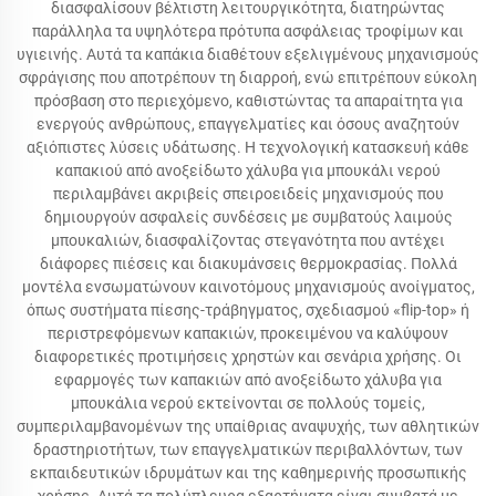
διασφαλίσουν βέλτιστη λειτουργικότητα, διατηρώντας
παράλληλα τα υψηλότερα πρότυπα ασφάλειας τροφίμων και
υγιεινής. Αυτά τα καπάκια διαθέτουν εξελιγμένους μηχανισμούς
σφράγισης που αποτρέπουν τη διαρροή, ενώ επιτρέπουν εύκολη
πρόσβαση στο περιεχόμενο, καθιστώντας τα απαραίτητα για
ενεργούς ανθρώπους, επαγγελματίες και όσους αναζητούν
αξιόπιστες λύσεις υδάτωσης. Η τεχνολογική κατασκευή κάθε
καπακιού από ανοξείδωτο χάλυβα για μπουκάλι νερού
περιλαμβάνει ακριβείς σπειροειδείς μηχανισμούς που
δημιουργούν ασφαλείς συνδέσεις με συμβατούς λαιμούς
μπουκαλιών, διασφαλίζοντας στεγανότητα που αντέχει
διάφορες πιέσεις και διακυμάνσεις θερμοκρασίας. Πολλά
μοντέλα ενσωματώνουν καινοτόμους μηχανισμούς ανοίγματος,
όπως συστήματα πίεσης-τράβηγματος, σχεδιασμού «flip-top» ή
περιστρεφόμενων καπακιών, προκειμένου να καλύψουν
διαφορετικές προτιμήσεις χρηστών και σενάρια χρήσης. Οι
εφαρμογές των καπακιών από ανοξείδωτο χάλυβα για
μπουκάλια νερού εκτείνονται σε πολλούς τομείς,
συμπεριλαμβανομένων της υπαίθριας αναψυχής, των αθλητικών
δραστηριοτήτων, των επαγγελματικών περιβαλλόντων, των
εκπαιδευτικών ιδρυμάτων και της καθημερινής προσωπικής