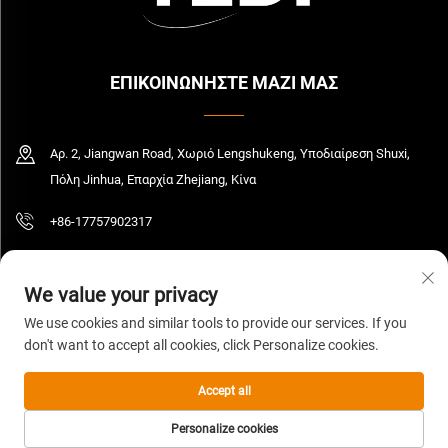
ΕΠΙΚΟΙΝΩΝΗΣΤΕ ΜΑΖΙ ΜΑΣ
Αρ. 2, Jiangwan Road, Χωριό Lengshukeng, Υποδιαίρεση Shuxi,
Πόλη Jinhua, Επαρχία Zhejiang, Κίνα
+86-17757902317
[email protected]
We value your privacy
We use cookies and similar tools to provide our services. If you
don't want to accept all cookies, click Personalize cookies.
Πνευματικά δικαιώματα © 2026 Zhejiang Yedi Industry And Trade Co., Ltd. Με
επιφύλαξη όλων των δικαιωμάτων.
Πολιτική Απορρήτου
Accept all
Personalize cookies