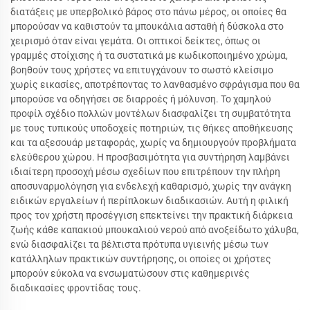
διατάξεις με υπερβολικό βάρος στο πάνω μέρος, οι οποίες θα
μπορούσαν να καθιστούν τα μπουκάλια ασταθή ή δύσκολα στο
χειρισμό όταν είναι γεμάτα. Οι οπτικοί δείκτες, όπως οι
γραμμές στοίχισης ή τα συστατικά με κωδικοποιημένο χρώμα,
βοηθούν τους χρήστες να επιτυγχάνουν το σωστό κλείσιμο
χωρίς εικασίες, αποτρέποντας το λανθασμένο σφράγισμα που θα
μπορούσε να οδηγήσει σε διαρροές ή μόλυνση. Το χαμηλού
προφίλ σχέδιο πολλών μοντέλων διασφαλίζει τη συμβατότητα
με τους τυπικούς υποδοχείς ποτηριών, τις θήκες αποθήκευσης
και τα αξεσουάρ μεταφοράς, χωρίς να δημιουργούν προβλήματα
ελεύθερου χώρου. Η προσβασιμότητα για συντήρηση λαμβάνει
ιδιαίτερη προσοχή μέσω σχεδίων που επιτρέπουν την πλήρη
αποσυναρμολόγηση για ενδελεχή καθαρισμό, χωρίς την ανάγκη
ειδικών εργαλείων ή περίπλοκων διαδικασιών. Αυτή η φιλική
προς τον χρήστη προσέγγιση επεκτείνει την πρακτική διάρκεια
ζωής κάθε καπακιού μπουκαλιού νερού από ανοξείδωτο χάλυβα,
ενώ διασφαλίζει τα βέλτιστα πρότυπα υγιεινής μέσω των
κατάλληλων πρακτικών συντήρησης, οι οποίες οι χρήστες
μπορούν εύκολα να ενσωματώσουν στις καθημερινές
διαδικασίες φροντίδας τους.