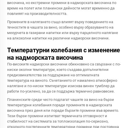
височина, но екстремни промени в надморската височина по
време на полет или планински дейности могат временно да
повлияят на производителността.
Промените в налягането също влияят върху поведението на
течностите в чашата за вино, особено върху образуването на
мехурчета в газирани напитки или върху парцелното налягане
на алкохолни напитки на различни надморски височини.
Температурни колебания с изменение
на надморската височина
По-високите надморски височини обикновено са свързани с по-
ниски околни температури, което създава допълнителни
предизвикателства за поддържане на оптималната
температура на виното. Съчетанието от намалено атмосферно
налягане и по-ниски температури изисква
винен тумблер
да
работи по-усилено, за да се поддържа термично равновесие.
Планинските среди често подлагат чашите за вино на бързи
температурни колебания поради промените в надморската
височина през деня или поради бързите промени във времето.
Тези бързи промени изпитват термичната отговорност и
стабилност на системата за топлоизолация по-сериозно,
отколкото постепенните температурни промени при постоянна