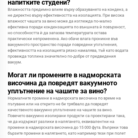
напитките студени?
Влажността предимно влияе върху образуването на конденз, а
не директно върху ефективността на изолацията. При висока
влажност чашата за вино може да изглежда по-малко
ефективна поради кондензацията по външната ѝ повърхност,
но способността ѝ да запазва температурата остава
практически непроменена. Ако обаче влага проникне във
вакуумното пространство поради повредени уплътнения,
ефективността на изолацията рязко намалява, тъй като водата
провежда топлина значително по-добре от предвидения
вакуум.
Могат ли промените в надморската
височина да повредят вакуумното
уплътнение на чашите за вино?
Нормалните промени в надморската височина по време на
пътуване или на открито не би трябвало да повредят
качественото вакуумно уплътнение на чашите за вино.
Повечето вакуумно изолирани продукти са проектирани така,
че да издържат разлики в налягането, еквивалентни на
промени в надморската височина до 15 000 фута. Въпреки това
бързите промени в налягането, като например тези при полет