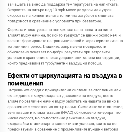
за чашата за вино да поддържа температурата на напитката.
Скоростта на вятъра над 10 mph може да удвои или утрои
скоростта на конвективната топлинна загуба от външната
повърхност в сравнение с условията при безветрие.
Формата и текстурата на повърхността на чашата за вино
влияят върху начина, по който въздухът се движи около нея, и
засягат формирането на граничния слой и характеристиките на
топлинния пренос. Гладките, закръглени повърхности
обикновено показват по-добри резултати при ветровити
условия в сравнение с текстурирани или ъглови конструкции,
които предизвикват турбулентни въздушни потоци.
Ефекти от циркулацията на въздуха в
помещения
Вътрешните среди с принудителни системи за отопление или
охлаждане с въздух създават движение на въздуха, което
влияе по различен начин върху работата на чашата за вино в
сравнение с естествения вятър навън. Системите за отопление,
вентилация и климатизация (HVAC) обикновено генерират по-
ниска скорост, но по-постоянно движение на въздуха,
създавайки стационарни конвективни условия, които са по-
предсказуеми в сравнение с променливите външни ветрови