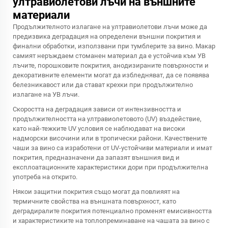
ултравиолетови лъчи на външните
материали
Продължителното излагане на ултравиолетови лъчи може да
предизвика деградация на определени външни покрития и
финални обработки, използвани при тумблерите за вино. Макар
самият неръждаем стоманен материал да е устойчив към УВ
лъчите, порошковите покрития, анодизираните повърхности и
декоративните елементи могат да избледняват, да се появява
белезникавост или да стават крехки при продължително
излагане на УВ лъчи.
Скоростта на деградация зависи от интензивността и
продължителността на ултравиолетовото (UV) въздействие,
като най-тежките UV условия се наблюдават на високи
надморски височини или в тропически райони. Качествените
чаши за вино са изработени от UV-устойчиви материали и имат
покрития, предназначени да запазят външния вид и
експлоатационните характеристики дори при продължителна
употреба на открито.
Някои защитни покрития също могат да повлияят на
термичните свойства на външната повърхност, като
деградиралите покрития потенциално променят емисивността
и характеристиките на топлопреминаване на чашата за вино с