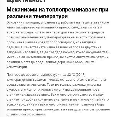
ефективност
Механизми на топлопреминаване при
различни температури
Основният принцип, управляващ работата на чашите за вино, е
минимизирането на топлинния пренос между напитката и
външната среда. Когато температурата на околната среда се
повиши значително над температурата на виното, топлината
прониква в чашата чрез топлопроводност, конвекция и
радиация. Качествената чаша за вино използва двустенна
вакуумна изолация, за да създаде бариер, който нарушава тези
механизми на топлинен пренос, но екстремните температурни
разлики могат да предизвикат дори най-съвършените
конструкции.
При горещо време с температури над 32 °C (90 °F)
температурният градиент между охладеното вино и околната
среда става значителен. Тази по-голяма разлика ускорява
скоростта, с която топлината се опитва да проникне през
стените на чашата за вино. Вакуумното пространство между
стените придобива критично значение в тези условия, тъй като
всяко нарушение на вакуумното уплътнение позволява бърз
топлинен пренос чрез молекулите на въздуха, които в противен
случай биха отсъствали.