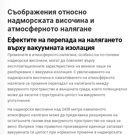
Съображения относно
надморската височина и
атмосферното налягане
Ефектите на перепада на налягането
върху вакуумната изолация
Промените в атмосферното налягане, особено на по-големи
надморски височини, могат да повлияят върху
експлоатационните характеристики на винени чаши за
разбъркване с вакуумна изолация. С увеличаването на
надморската височина и намаляването на атмосферното
налягане се променя перепадът на налягането между
вакуумното пространство и външната среда, което потенциално
може да засегне структурната цялост на вакуумното
уплътнение.
На надморски височини над 2438 метра намаленото
атмосферно налягане може да предизвика разширение на
остатъчните газове във вакуумното пространство на чаша за
вино. Въпреки това правилно произведени единици запазват
вакуумната си цялост при нормални промени в надморската