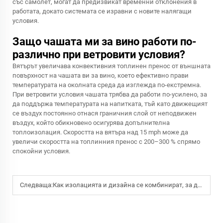
със самолет, могат да предизвикат временни отклонения в
работата, докато системата се изравни с новите налягащи
условия.
Защо чашата ми за вино работи по-
различно при ветровити условия?
Вятърът увеличава конвективния топлинен пренос от външната
повърхност на чашата ви за вино, което ефективно прави
температурата на околната среда да изглежда по-екстремна.
При ветровити условия чашата трябва да работи по-усилено, за
да поддържа температурата на напитката, тъй като движещият
се въздух постоянно отнася граничния слой от неподвижен
въздух, който обикновено осигурява допълнителна
топлоизолация. Скоростта на вятъра над 15 mph може да
увеличи скоростта на топлинния пренос с 200–300 % спрямо
спокойни условия.
Следваща:
Как изолацията и дизайна се комбинират, за да подобрят употребата на чашките за вино