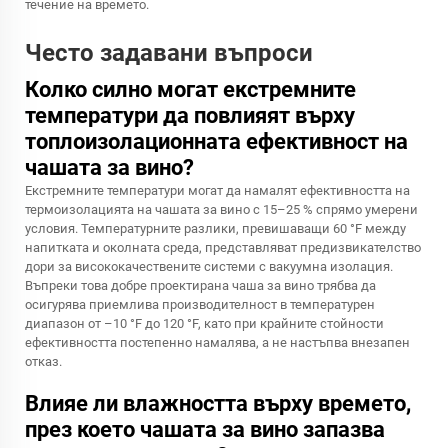
течение на времето.
Често задавани въпроси
Колко силно могат екстремните
температури да повлияят върху
топлоизолационната ефективност на
чашата за вино?
Екстремните температури могат да намалят ефективността на
термоизолацията на чашата за вино с 15–25 % спрямо умерени
условия. Температурните разлики, превишаващи 60 °F между
напитката и околната среда, представляват предизвикателство
дори за висококачествените системи с вакуумна изолация.
Въпреки това добре проектирана чаша за вино трябва да
осигурява приемлива производителност в температурен
диапазон от –10 °F до 120 °F, като при крайните стойности
ефективността постепенно намалява, а не настъпва внезапен
отказ.
Влияе ли влажността върху времето,
през което чашата за вино запазва