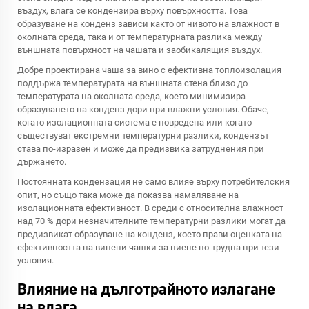
въздух, влага се кондензира върху повърхността. Това
образуване на конденз зависи както от нивото на влажност в
околната среда, така и от температурната разлика между
външната повърхност на чашата и заобикалящия въздух.
Добре проектирана чаша за вино с ефективна топлоизолация
поддържа температурата на външната стена близо до
температурата на околната среда, което минимизира
образуването на конденз дори при влажни условия. Обаче,
когато изолационната система е повредена или когато
съществуват екстремни температурни разлики, кондензът
става по-изразен и може да предизвика затруднения при
държането.
Постоянната кондензация не само влияе върху потребителския
опит, но също така може да показва намаляване на
изолационната ефективност. В среди с относителна влажност
над 70 % дори незначителните температурни разлики могат да
предизвикат образуване на конденз, което прави оценката на
ефективността на винени чашки за пиене по-трудна при тези
условия.
Влияние на дълготрайното излагане
на влага