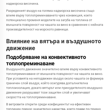
надморска височина.
Разреденият въздух на голяма надморска височина също
влияе върху топлопреминаването чрез конвекция, което
потенциално променя моделите на загуба на топлина от
външната повърхност на чашата за вино в сравнение с нейната
производителност на морското равнище.
Влияние на вятъра и въздушното
движение
Подобряване на конвективното
топлопреминаване
Въздушното движение значително влияе върху конвективното
топлопреминаване от външната повърхност на чашата за вино.
При условията на неподвижен въздух около чашата се формира
граничен слой въздух, който осигурява допълнителна
топлоизолация, докато вятърът или принудителното въздушно
движение разрушават този защитен слой и увеличават
скоростта на топлопреминаване.
В ветровити открити среди коефициентът на ефективен
топлинен пренос значително нараства, което прави по-трудно