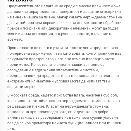
Продължителното излагане на среди с висока влажност може
да повлияе върху външната повърхност и защитните покрития
на винена чашка за пиене. Макар самата неръждаема стомана
да е устойчива към корозия, всякакви повърхностни обработки,
прахови покрития или декоративни елементи могат да бъдат
уязвими към деградация, свързана с влагата, с течение на
времето.
Проникването на влага в уплътнителните зони представлява
по-сериозна загриженост, тъй като водата, която проникне във
вакуумното пространство, напълно отменя изолационното
предимство. Качествените винени чашки за пиене са
оборудвани с издръжливи уплътнителни системи,
предназначени да предотвратяват проникването на влага, но
екстремните климатични условия могат да изпитат тези
защитни мерки.
В морската среда, където присъства влага, наситена със сол,
корозионната устойчивост на неръждаемата стомана става от
решаващо значение. Класът на неръждаемата стомана,
използвана при производството, определя колко добре
винената чаша за разбъркване издържа тези сурови условия,
без да се компрометира нейната функционалност или външен
вид.