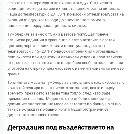
ефекта от температурата на околния въздух. Слънчевата
радиация може да нагрее външната повърхност на винената
чаша до температури с 20–30 °F по-високи от температурата на
околния въздух, което води до значително термично
напрежение върху изолационната система.
Тумблерите за вино с тъмни цветове поглъщат повече
слънчева радиация в сравнение с алтернативите в светли
цветове; черните повърхности потенциално достигат
температури с 15–20 °F по-високи от белия или отразяващи
повърхности при идентични слънчеви условия. Този зависещ
от цвета ефект на затопляне придобива особено значение при
употреба на открито през часовете с най-интензивно слънчево
греене.
Топлинната маса на тумблера за вино влияе върху скоростта, с
която той реагира на слънчевото затопляне, както и върху
времето, през което запазва това топло, след като бъде
преместен на сянка. Моделите с по-дебели стени или с
допълнителна топлинна маса се затоплят по-бавно, но също
така се охлаждат по-бавно, когато бъдат отстранени от
директното слънчево греене.
Деградация под въздействието на