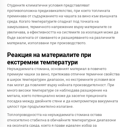
Студените климатични условия представляват
противоположна предизвикателство, при което топлината
преминава от съдържанието на чашата за вино към външната
среда. Когато температурите спаднат под точката на
замръзване, термичното напрежение върху материалите се
увеличава, а ефективността на системите за изолация може да
бъде засегната от свиването и разширяването на различните
материали, използвани при производството.
Реакция на материалите при
екстремни температури
Неръждаемата стомана, основният материал в повечето
премиум чашки за вино, притежава отлични термични свойства
в широк температурен диапазон, но екстремните условия все
пак могат да повлияят върху нейната производителност. При
много високи температури се наблюдава разширение на
метала, което потенциално може да засегне прецизната
посадка между двойните стени и да компрометира вакуумната
цялост при продължително излагане.
Топлопроводността на неръждаемата стомана остава
относително стабилна в обичайните температурни диапазони
на околната среда, което я прави идеален избор за