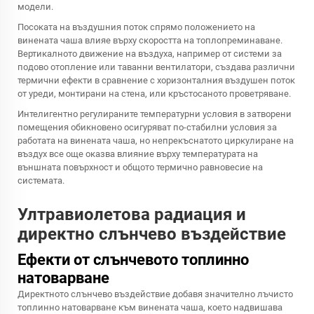
модели.
Посоката на въздушния поток спрямо положението на
винената чаша влияе върху скоростта на топлопреминаване.
Вертикалното движение на въздуха, например от системи за
подово отопление или таванни вентилатори, създава различни
термични ефекти в сравнение с хоризонталния въздушен поток
от уреди, монтирани на стена, или кръстосаното проветряване.
Интелигентно регулираните температурни условия в затворени
помещения обикновено осигуряват по-стабилни условия за
работата на винената чаша, но непрекъснатото циркулиране на
въздух все още оказва влияние върху температурата на
външната повърхност и общото термично равновесие на
системата.
Ултравиолетова радиация и
директно слънчево въздействие
Ефекти от слънчевото топлинно
натоварване
Директното слънчево въздействие добавя значително лъчисто
топлинно натоварване към винената чаша, което надвишава