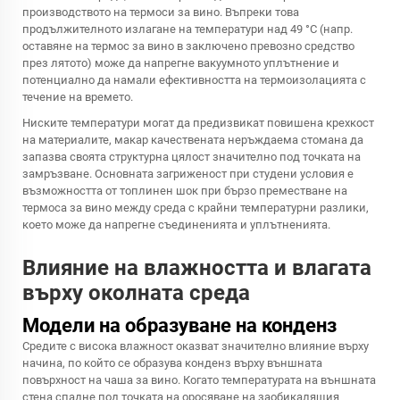
производството на термоси за вино. Въпреки това
продължителното излагане на температури над 49 °C (напр.
оставяне на термос за вино в заключено превозно средство
през лятото) може да напрегне вакуумното уплътнение и
потенциално да намали ефективността на термоизолацията с
течение на времето.
Ниските температури могат да предизвикат повишена крехкост
на материалите, макар качествената неръждаема стомана да
запазва своята структурна цялост значително под точката на
замръзване. Основната загриженост при студени условия е
възможността от топлинен шок при бързо преместване на
термоса за вино между среда с крайни температурни разлики,
което може да напрегне съединенията и уплътненията.
Влияние на влажността и влагата
върху околната среда
Модели на образуване на конденз
Средите с висока влажност оказват значително влияние върху
начина, по който се образува конденз върху външната
повърхност на чаша за вино. Когато температурата на външната
стена спадне под точката на оросяване на заобикалящия