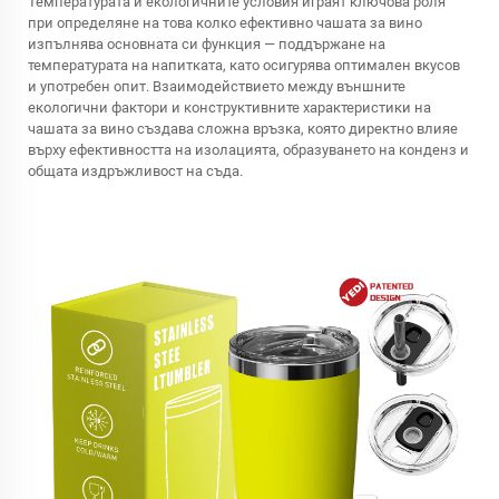
Температурата и екологичните условия играят ключова роля
при определяне на това колко ефективно чашата за вино
изпълнява основната си функция — поддържане на
температурата на напитката, като осигурява оптимален вкусов
и употребен опит. Взаимодействието между външните
екологични фактори и конструктивните характеристики на
чашата за вино създава сложна връзка, която директно влияе
върху ефективността на изолацията, образуването на конденз и
общата издръжливост на съда.