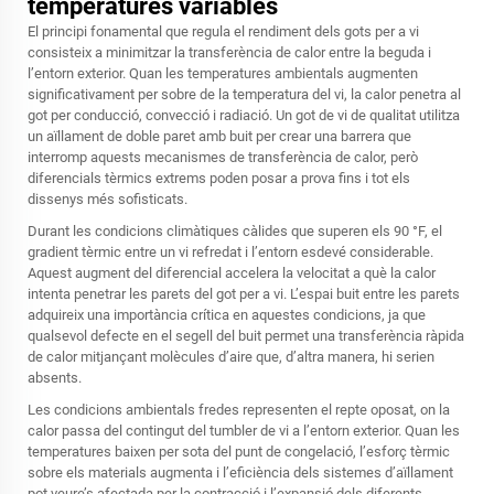
temperatures variables
El principi fonamental que regula el rendiment dels gots per a vi
consisteix a minimitzar la transferència de calor entre la beguda i
l’entorn exterior. Quan les temperatures ambientals augmenten
significativament per sobre de la temperatura del vi, la calor penetra al
got per conducció, convecció i radiació. Un got de vi de qualitat utilitza
un aïllament de doble paret amb buit per crear una barrera que
interromp aquests mecanismes de transferència de calor, però
diferencials tèrmics extrems poden posar a prova fins i tot els
dissenys més sofisticats.
Durant les condicions climàtiques càlides que superen els 90 °F, el
gradient tèrmic entre un vi refredat i l’entorn esdevé considerable.
Aquest augment del diferencial accelera la velocitat a què la calor
intenta penetrar les parets del got per a vi. L’espai buit entre les parets
adquireix una importància crítica en aquestes condicions, ja que
qualsevol defecte en el segell del buit permet una transferència ràpida
de calor mitjançant molècules d’aire que, d’altra manera, hi serien
absents.
Les condicions ambientals fredes representen el repte oposat, on la
calor passa del contingut del tumbler de vi a l’entorn exterior. Quan les
temperatures baixen per sota del punt de congelació, l’esforç tèrmic
sobre els materials augmenta i l’eficiència dels sistemes d’aïllament
pot veure’s afectada per la contracció i l’expansió dels diferents