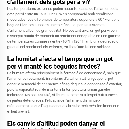
d'aïllament dels gots per a vi?
Les temperatures extremes poden reduir l'eficàcia de l'aïllament dels
gots per vi entre un 15 % i un 25 % en comparació amb condicions
moderades. Les diferències de temperatura superiors a 60 °F entre la
beguda i l'entorn suposen un repte fins i tot per als sistemes
d'aïllament al buit de gran qualitat. No obstant això, un got per vi ben
dissenyat hauria de mantenir un rendiment acceptable en una gamma
de temperatures compresa entre -10 °F i 120 °F, amb una degradació
gradual del rendiment als extrems, en lloc d'una fallada sobtada.
La humitat afecta el temps que un got
per vi manté les begudes fredes?
La humitat afecta principalment la formació de condensació, més que
l'aïllament directament. En entorns d'alta humitat, un got per vi pot
donar la sensació de ser menys eficaç degut a la condensació exterior,
però la capacitat real de mantenir la temperatura roman gairebé
inalterada. No obstant això, si l'humitat penetra a l'espai buit a través
de juntes deteriorades, l'eficàcia de l'aïllament disminueix
dràsticament, ja que l'aigua condueix la calor molt més fàcilment que
el buit previst.
Els canvis d'altitud poden danyar el