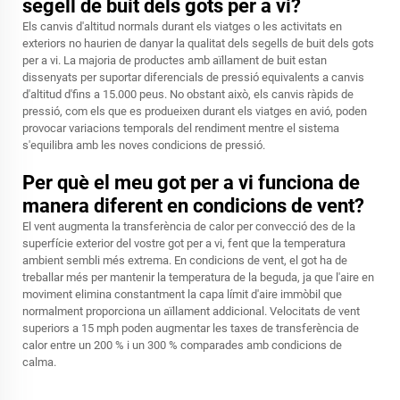
segell de buit dels gots per a vi?
Els canvis d'altitud normals durant els viatges o les activitats en
exteriors no haurien de danyar la qualitat dels segells de buit dels gots
per a vi. La majoria de productes amb aïllament de buit estan
dissenyats per suportar diferencials de pressió equivalents a canvis
d'altitud d'fins a 15.000 peus. No obstant això, els canvis ràpids de
pressió, com els que es produeixen durant els viatges en avió, poden
provocar variacions temporals del rendiment mentre el sistema
s'equilibra amb les noves condicions de pressió.
Per què el meu got per a vi funciona de
manera diferent en condicions de vent?
El vent augmenta la transferència de calor per convecció des de la
superfície exterior del vostre got per a vi, fent que la temperatura
ambient sembli més extrema. En condicions de vent, el got ha de
treballar més per mantenir la temperatura de la beguda, ja que l'aire en
moviment elimina constantment la capa límit d'aire immòbil que
normalment proporciona un aïllament addicional. Velocitats de vent
superiors a 15 mph poden augmentar les taxes de transferència de
calor entre un 200 % i un 300 % comparades amb condicions de
calma.