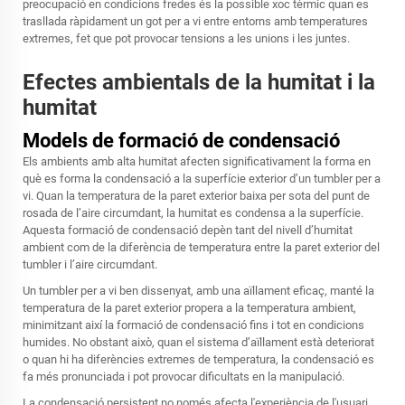
preocupació en condicions fredes és la possible xoc tèrmic quan es
trasllada ràpidament un got per a vi entre entorns amb temperatures
extremes, fet que pot provocar tensions a les unions i les juntes.
Efectes ambientals de la humitat i la
humitat
Models de formació de condensació
Els ambients amb alta humitat afecten significativament la forma en
què es forma la condensació a la superfície exterior d’un tumbler per a
vi. Quan la temperatura de la paret exterior baixa per sota del punt de
rosada de l’aire circumdant, la humitat es condensa a la superfície.
Aquesta formació de condensació depèn tant del nivell d’humitat
ambient com de la diferència de temperatura entre la paret exterior del
tumbler i l’aire circumdant.
Un tumbler per a vi ben dissenyat, amb una aïllament eficaç, manté la
temperatura de la paret exterior propera a la temperatura ambient,
minimitzant així la formació de condensació fins i tot en condicions
humides. No obstant això, quan el sistema d’aïllament està deteriorat
o quan hi ha diferències extremes de temperatura, la condensació es
fa més pronunciada i pot provocar dificultats en la manipulació.
La condensació persistent no només afecta l'experiència de l'usuari,