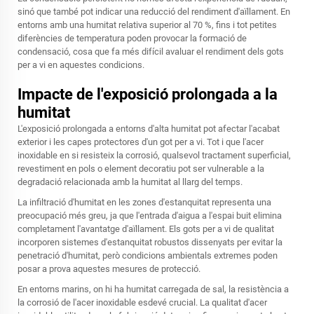
sinó que també pot indicar una reducció del rendiment d'aïllament. En
entorns amb una humitat relativa superior al 70 %, fins i tot petites
diferències de temperatura poden provocar la formació de
condensació, cosa que fa més difícil avaluar el rendiment dels gots
per a vi en aquestes condicions.
Impacte de l'exposició prolongada a la
humitat
L'exposició prolongada a entorns d'alta humitat pot afectar l'acabat
exterior i les capes protectores d'un got per a vi. Tot i que l'acer
inoxidable en si resisteix la corrosió, qualsevol tractament superficial,
revestiment en pols o element decoratiu pot ser vulnerable a la
degradació relacionada amb la humitat al llarg del temps.
La infiltració d'humitat en les zones d'estanquitat representa una
preocupació més greu, ja que l'entrada d'aigua a l'espai buit elimina
completament l'avantatge d'aïllament. Els gots per a vi de qualitat
incorporen sistemes d'estanquitat robustos dissenyats per evitar la
penetració d'humitat, però condicions ambientals extremes poden
posar a prova aquestes mesures de protecció.
En entorns marins, on hi ha humitat carregada de sal, la resistència a
la corrosió de l'acer inoxidable esdevé crucial. La qualitat d'acer