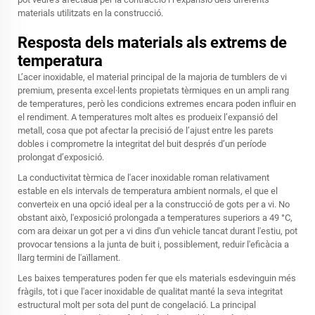
materials utilitzats en la construcció.
Resposta dels materials als extrems de
temperatura
L’acer inoxidable, el material principal de la majoria de tumblers de vi
premium, presenta excel·lents propietats tèrmiques en un ampli rang
de temperatures, però les condicions extremes encara poden influir en
el rendiment. A temperatures molt altes es produeix l’expansió del
metall, cosa que pot afectar la precisió de l’ajust entre les parets
dobles i comprometre la integritat del buit després d’un període
prolongat d’exposició.
La conductivitat tèrmica de l'acer inoxidable roman relativament
estable en els intervals de temperatura ambient normals, el que el
converteix en una opció ideal per a la construcció de gots per a vi. No
obstant això, l'exposició prolongada a temperatures superiors a 49 °C,
com ara deixar un got per a vi dins d'un vehicle tancat durant l'estiu, pot
provocar tensions a la junta de buit i, possiblement, reduir l'eficàcia a
llarg termini de l'aïllament.
Les baixes temperatures poden fer que els materials esdevinguin més
fràgils, tot i que l'acer inoxidable de qualitat manté la seva integritat
estructural molt per sota del punt de congelació. La principal