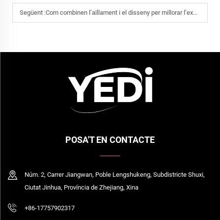
Següent :
Com combinen l’aïllament i el disseny per millorar l’experiència amb les copes per vi
POSA'T EN CONTACTE
Núm. 2, Carrer Jiangwan, Poble Lengshukeng, Subdistricte Shuxi,
Ciutat Jinhua, Província de Zhejiang, Xina
+86-17757902317