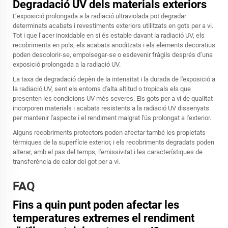
Degradació UV dels materials exteriors
L’exposició prolongada a la radiació ultraviolada pot degradar
determinats acabats i revestiments exteriors utilitzats en gots per a vi.
Tot i que l’acer inoxidable en si és estable davant la radiació UV, els
recobriments en pols, els acabats anoditzats i els elements decoratius
poden descolorir-se, empolsegar-se o esdevenir fràgils després d’una
exposició prolongada a la radiació UV.
La taxa de degradació depèn de la intensitat i la durada de l'exposició a
la radiació UV, sent els entorns d'alta altitud o tropicals els que
presenten les condicions UV més severes. Els gots per a vi de qualitat
incorporen materials i acabats resistents a la radiació UV dissenyats
per mantenir l'aspecte i el rendiment malgrat l'ús prolongat a l'exterior.
Alguns recobriments protectors poden afectar també les propietats
tèrmiques de la superfície exterior, i els recobriments degradats poden
alterar, amb el pas del temps, l'emissivitat i les característiques de
transferència de calor del got per a vi.
FAQ
Fins a quin punt poden afectar les
temperatures extremes el rendiment