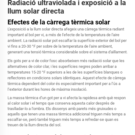
Radiació ultraviolada i exposició a la
llum solar directa
Efectes de la càrrega tèrmica solar
L'exposició a la llum solar directa afegeix una càrrega tèrmica radiant
important al bol per vi, a més de l'efecte de la temperatura de l'aire
ambient. La radiació solar pot escalfar la superfície exterior del bol per
vi fins a 20-30 °F per sobre de la temperatura de l'aire ambient,
generant una tensió tèrmica considerable sobre el sistema d'aïllament.
Els gots per a vi de color fosc absorbeixen més radiació solar que les
alternatives de color clar, i les superfícies negres poden arribar a
temperatures 15-20 °F superiors a les de les superfícies blanques o
reflectores en condicions solars idèntiques. Aquest efecte de càrrega
tèrmica dependent del color és especialment important per a l’ús a
l’exterior durant les hores de màxima insolació.
La massa tèrmica d’un got per a vi afecta la rapidesa amb què respon
al calor solar i el temps que conserva aquesta calor després de
traslladar-lo a l’ombra. Els dissenys amb parets més gruixudes o
aquells que tenen una massa tèrmica addicional triguen més temps a
escalfar-se, però també triguen més temps a refredar-se quan es
treuen de la llum directa del sol.