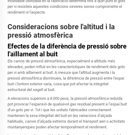
inoxidable utilitzada en la fabricació determina fins a quin punt el gots
per vi resisteix aquestes condicions severes sense comprometre el
rendiment ni l'aspecte.
Consideracions sobre l'altitud i la
pressió atmosfèrica
Efectes de la diferència de pressió sobre
l'aïllament al buit
Els canvis de pressió atmosfèrica, especialment a altituds més
elevades, poden influir en les característiques de rendiment dels gots
per vi amb aïllament al buit. A mesura que l'altitud augmenta i la
pressió atmosfèrica disminueix, la diferència de pressió entre l'espai
buit i l'entorn exterior varia, cosa que pot afectar la integritat
estructural del segell al buit.
A elevacions superiors a 8.000 peus, la pressió atmosfèrica reduïda
pot provocar l’expansió de qualsevol gas residual present a l’espai buit
d’un gots per vi. Tot i que les unitats fabricades correctament
mantenen la seva integritat del buit en les variacions d’alçada
habituals, canvis d’alçada extrems durant el transport aeri o activitats
muntanyenques poden afectar temporalment el rendiment.