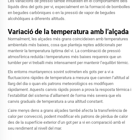
Les variacions de pressió també influeixen en el comportament dels
líquids dins del gots per vi, especialment en la formació de bombolles
en begudes carbòniques o en la pressió de vapor de begudes
alcohòliques a diferents altituds.
Variació de la temperatura amb l’alçada
Normalment, les alçades més grans coincideixen amb temperatures
ambientals més baixes, cosa que planteja reptes addicionals per
mantenir la temperatura òptima del vi. La combinació de pressió
atmosfèrica reduïda i temperatures més baixes requereix que un
tumbler per vi
treballi més intensament per mantenir l’equilibri tèrmic.
Els entorns muntanyencs sovint sotmeten els gots per a vi a
fluctuacions ràpides de temperatura a mesura que canvien l’altitud al
llarg del dia o quan els patrons meteorològics es modifiquen
ràpidament. Aquests canvis ràpids posen a prova la resposta tèrmica i
l’estabilitat del sistema d’aïllament de forma més severa que els
canvis graduals de temperatura a una altitud constant.
L’aire menys dens a grans alçades també afecta la transferència de
calor per convecció, podent modificar els patrons de pèrdua de calor
des de la superfície exterior d’un got per a vi en comparació amb el
seu rendiment al nivell del mar.