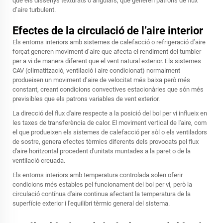
que els dissenys texturats o angulars, que generen patrons de flux
d’aire turbulent.
Efectes de la circulació de l’aire interior
Els entorns interiors amb sistemes de calefacció o refrigeració d’aire
forçat generen moviment d’aire que afecta el rendiment del tumbler
per a vi de manera diferent que el vent natural exterior. Els sistemes
CAV (climatització, ventilació i aire condicionat) normalment
produeixen un moviment d’aire de velocitat més baixa però més
constant, creant condicions convectives estacionàries que són més
previsibles que els patrons variables de vent exterior.
La direcció del flux d'aire respecte a la posició del bol per vi influeix en
les taxes de transferència de calor. El moviment vertical de l'aire, com
el que produeixen els sistemes de calefacció per sòl o els ventiladors
de sostre, genera efectes tèrmics diferents dels provocats pel flux
d'aire horitzontal procedent d'unitats muntades a la paret o de la
ventilació creuada.
Els entorns interiors amb temperatura controlada solen oferir
condicions més estables pel funcionament del bol per vi, però la
circulació contínua d'aire continua afectant la temperatura de la
superfície exterior i l'equilibri tèrmic general del sistema.