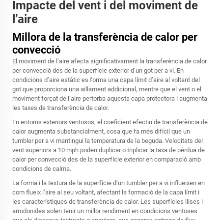
Impacte del vent i del moviment de
l’aire
Millora de la transferència de calor per
convecció
El moviment de l’aire afecta significativament la transferència de calor
per convecció des de la superfície exterior d’un got per a vi. En
condicions d’aire estàtic es forma una capa límit d’aire al voltant del
got que proporciona una aïllament addicional, mentre que el vent o el
moviment forçat de l’aire pertorba aquesta capa protectora i augmenta
les taxes de transferència de calor.
En entorns exteriors ventosos, el coeficient efectiu de transferència de
calor augmenta substancialment, cosa que fa més difícil que un
tumbler per a vi mantingui la temperatura de la beguda. Velocitats del
vent superiors a 10 mph poden duplicar o triplicar la taxa de pèrdua de
calor per convecció des de la superfície exterior en comparació amb
condicions de calma.
La forma i la textura de la superfície d’un tumbler per a vi influeixen en
com flueix l’aire al seu voltant, afectant la formació de la capa límit i
les característiques de transferència de calor. Les superfícies llises i
arrodonides solen tenir un millor rendiment en condicions ventoses