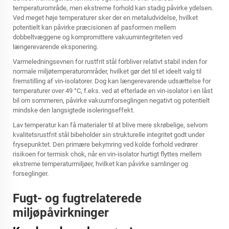
temperaturområde, men ekstreme forhold kan stadig påvirke ydelsen.
Ved meget høje temperaturer sker der en metaludvidelse, hvilket
potentielt kan påvirke præcisionen af pasformen mellem
dobbeltvæggene og kompromittere vakuumintegriteten ved
længerevarende eksponering.
Varmeledningsevnen for rustfrit stål forbliver relativt stabil inden for
normale miljøtemperaturområder, hvilket gør det til et ideelt valg til
fremstilling af vin-isolatorer. Dog kan længerevarende udsættelse for
temperaturer over 49 °C, f.eks. ved at efterlade en vin-isolator i en låst
bil om sommeren, påvirke vakuumforseglingen negativt og potentielt
mindske den langsigtede isoleringseffekt.
Lav temperatur kan få materialer til at blive mere skrøbelige, selvom
kvalitetsrustfrit stål bibeholder sin strukturelle integritet godt under
frysepunktet. Den primære bekymring ved kolde forhold vedrører
risikoen for termisk chok, når en vin-isolator hurtigt flyttes mellem
ekstreme temperaturmiljøer, hvilket kan påvirke samlinger og
forseglinger.
Fugt- og fugtrelaterede
miljøpåvirkninger