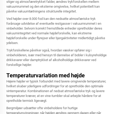
stiger og atmosfæretrykket falder, ændres trykforskellen mellem
vakuumrummet og den eksterne omgivelse, hvilket potentielt kan
påvirke vakuumtætningens strukturelle integritet.
Ved højder over 8.000 fod kan den nedsatte atmosfæriske tryk
forårsage udvidelse af eventuelle restgasser i vakuumrummet i en
vinbeholder. Selvom korrekt fremstillede enheder opretholder deres
vakuumintegritet ved normale højdeforskelle, kan ekstreme
højdeforskelle under flyrejser eller bjergaktiviteter midlertidigt påvirke
ydelsen.
Trykforskellene påvirker også, hvordan væsker opfører sig i
vinbeholderen, især med hensyn til dannelse af bobler i kulsyreholdige
drikkevarer eller damptrykket af alkoholholdige drikkevarer ved
forskellige højder.
Temperaturvariation med højde
Højere højder er typisk forbundet med lavere omgivende temperaturer,
hvilket skaber yderligere udfordringer for at opretholde den optimale
vintemperatur. Kombinationen af nedsat atmosfæriske tryk og lavere
temperaturer kræver, at en
vine-tumbler
skal arbejde hårdere for at
opretholde termisk ligevægt.
Bergmiljøer udsætter ofte vinbeholdere for hurtige
temperatursvingninger, når højden ændres gennem dagen eller når