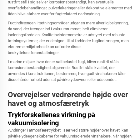
rustfrit stål i sig selv er korrosionsbestandigt, kan eventuelle
overfladebehandlinger, pulverlakeringer eller dekorative elementer med
tiden blive sårbare over for fugtrelateret nedbrydning.
Fugtindtrængen i tætningsområder udgør en mere alvorlig bekymring,
da vand, der trænger ind i vakuumrummet, helt eliminerer
isoleringsfordelen. Kvalitetsvintermometre er udstyret med robuste
tætningsystemer, der er designet til at forhindre fugtindtrængen, men
ekstreme miljøforhold kan udfordre disse
beskyttelsesforanstaltninger.
I marine miljøer, hvor der er saltbelastet fugt, bliver rustfrit ståls
korrosionsbestandighed afgørende. Rustfri-ståls kvalitet, der
anvendes i konstruktionen, bestemmer, hvor godt vinshakeren tåler
disse hårde forhold uden at påvirke ydeevnen eller udseendet.
Overvejelser vedrørende højde over
havet og atmosfæretryk
Trykforskellenes virkning på
vakuumisolering
Ændringer i atmosfæretrykket, især ved større højder over havet, kan
påvirke ydeegenskaberne for vakuumisolerede vinshakere. Når højden