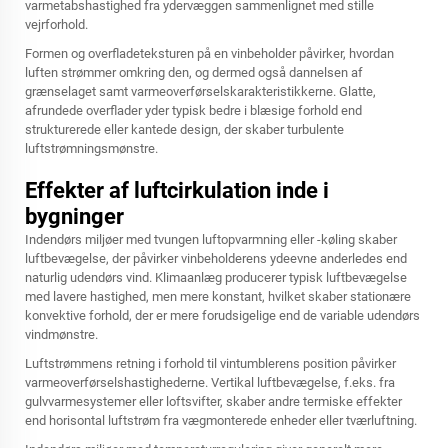
varmetabshastighed fra ydervæggen sammenlignet med stille
vejrforhold.
Formen og overfladeteksturen på en vinbeholder påvirker, hvordan
luften strømmer omkring den, og dermed også dannelsen af
grænselaget samt varmeoverførselskarakteristikkerne. Glatte,
afrundede overflader yder typisk bedre i blæsige forhold end
strukturerede eller kantede design, der skaber turbulente
luftstrømningsmønstre.
Effekter af luftcirkulation inde i
bygninger
Indendørs miljøer med tvungen luftopvarmning eller -køling skaber
luftbevægelse, der påvirker vinbeholderens ydeevne anderledes end
naturlig udendørs vind. Klimaanlæg producerer typisk luftbevægelse
med lavere hastighed, men mere konstant, hvilket skaber stationære
konvektive forhold, der er mere forudsigelige end de variable udendørs
vindmønstre.
Luftstrømmens retning i forhold til vintumblerens position påvirker
varmeoverførselshastighederne. Vertikal luftbevægelse, f.eks. fra
gulvvarmesystemer eller loftsvifter, skaber andre termiske effekter
end horisontal luftstrøm fra vægmonterede enheder eller tværluftning.