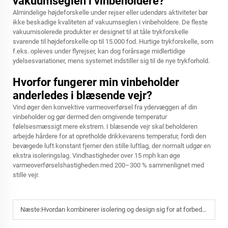
vakuumseglen i vinbeholdere?
Almindelige højdeforskelle under rejser eller udendørs aktiviteter bør
ikke beskadige kvaliteten af vakuumseglen i vinbeholdere. De fleste
vakuumisolerede produkter er designet til at tåle trykforskelle
svarende til højdeforskelle op til 15.000 fod. Hurtige trykforskelle, som
f.eks. opleves under flyrejser, kan dog forårsage midlertidige
ydelsesvariationer, mens systemet indstiller sig til de nye trykforhold.
Hvorfor fungerer min vinbeholder
anderledes i blæsende vejr?
Vind øger den konvektive varmeoverførsel fra ydervæggen af din
vinbeholder og gør dermed den omgivende temperatur
følelsesmæssigt mere ekstrem. I blæsende vejr skal beholderen
arbejde hårdere for at opretholde drikkevarens temperatur, fordi den
bevægede luft konstant fjerner den stille luftlag, der normalt udgør en
ekstra isoleringslag. Vindhastigheder over 15 mph kan øge
varmeoverførselshastigheden med 200–300 % sammenlignet med
stille vejr.
Næste:
Hvordan kombinerer isolering og design sig for at forbedre oplevelsen med vinbeholdere