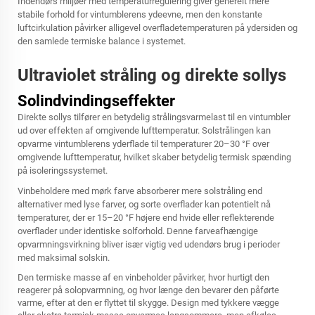
Indendørs miljøer med temperaturregulering giver generelt mere
stabile forhold for vintumblerens ydeevne, men den konstante
luftcirkulation påvirker alligevel overfladetemperaturen på ydersiden og
den samlede termiske balance i systemet.
Ultraviolet stråling og direkte sollys
Solindvindingseffekter
Direkte sollys tilfører en betydelig strålingsvarmelast til en vintumbler
ud over effekten af omgivende lufttemperatur. Solstrålingen kan
opvarme vintumblerens yderflade til temperaturer 20–30 °F over
omgivende lufttemperatur, hvilket skaber betydelig termisk spænding
på isoleringssystemet.
Vinbeholdere med mørk farve absorberer mere solstråling end
alternativer med lyse farver, og sorte overflader kan potentielt nå
temperaturer, der er 15–20 °F højere end hvide eller reflekterende
overflader under identiske solforhold. Denne farveafhængige
opvarmningsvirkning bliver især vigtig ved udendørs brug i perioder
med maksimal solskin.
Den termiske masse af en vinbeholder påvirker, hvor hurtigt den
reagerer på solopvarmning, og hvor længe den bevarer den påførte
varme, efter at den er flyttet til skygge. Design med tykkere vægge