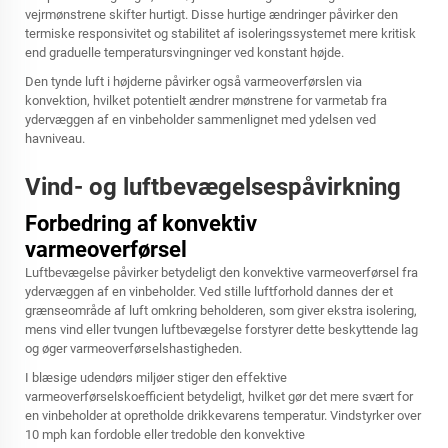
vejrmønstrene skifter hurtigt. Disse hurtige ændringer påvirker den
termiske responsivitet og stabilitet af isoleringssystemet mere kritisk
end graduelle temperatursvingninger ved konstant højde.
Den tynde luft i højderne påvirker også varmeoverførslen via
konvektion, hvilket potentielt ændrer mønstrene for varmetab fra
ydervæggen af en vinbeholder sammenlignet med ydelsen ved
havniveau.
Vind- og luftbevægelsespåvirkning
Forbedring af konvektiv
varmeoverførsel
Luftbevægelse påvirker betydeligt den konvektive varmeoverførsel fra
ydervæggen af en vinbeholder. Ved stille luftforhold dannes der et
grænseområde af luft omkring beholderen, som giver ekstra isolering,
mens vind eller tvungen luftbevægelse forstyrer dette beskyttende lag
og øger varmeoverførselshastigheden.
I blæsige udendørs miljøer stiger den effektive
varmeoverførselskoefficient betydeligt, hvilket gør det mere svært for
en vinbeholder at opretholde drikkevarens temperatur. Vindstyrker over
10 mph kan fordoble eller tredoble den konvektive