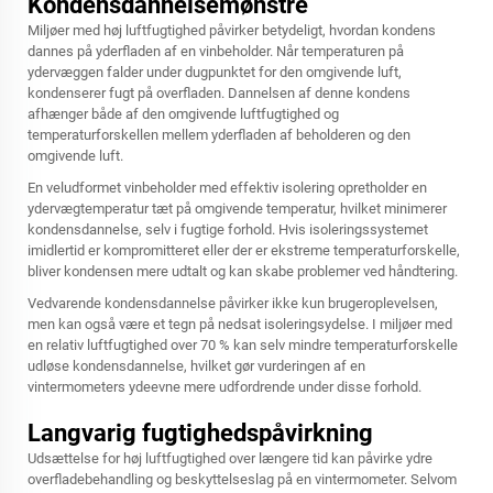
Kondensdannelsemønstre
Miljøer med høj luftfugtighed påvirker betydeligt, hvordan kondens
dannes på yderfladen af en vinbeholder. Når temperaturen på
ydervæggen falder under dugpunktet for den omgivende luft,
kondenserer fugt på overfladen. Dannelsen af denne kondens
afhænger både af den omgivende luftfugtighed og
temperaturforskellen mellem yderfladen af beholderen og den
omgivende luft.
En veludformet vinbeholder med effektiv isolering opretholder en
ydervægtemperatur tæt på omgivende temperatur, hvilket minimerer
kondensdannelse, selv i fugtige forhold. Hvis isoleringssystemet
imidlertid er kompromitteret eller der er ekstreme temperaturforskelle,
bliver kondensen mere udtalt og kan skabe problemer ved håndtering.
Vedvarende kondensdannelse påvirker ikke kun brugeroplevelsen,
men kan også være et tegn på nedsat isoleringsydelse. I miljøer med
en relativ luftfugtighed over 70 % kan selv mindre temperaturforskelle
udløse kondensdannelse, hvilket gør vurderingen af en
vintermometers ydeevne mere udfordrende under disse forhold.
Langvarig fugtighedspåvirkning
Udsættelse for høj luftfugtighed over længere tid kan påvirke ydre
overfladebehandling og beskyttelseslag på en vintermometer. Selvom