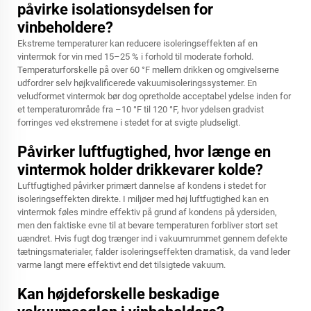
påvirke isolationsydelsen for
vinbeholdere?
Ekstreme temperaturer kan reducere isoleringseffekten af en
vintermok for vin med 15–25 % i forhold til moderate forhold.
Temperaturforskelle på over 60 °F mellem drikken og omgivelserne
udfordrer selv højkvalificerede vakuumisoleringssystemer. En
veludformet vintermok bør dog opretholde acceptabel ydelse inden for
et temperaturområde fra –10 °F til 120 °F, hvor ydelsen gradvist
forringes ved ekstremene i stedet for at svigte pludseligt.
Påvirker luftfugtighed, hvor længe en
vintermok holder drikkevarer kolde?
Luftfugtighed påvirker primært dannelse af kondens i stedet for
isoleringseffekten direkte. I miljøer med høj luftfugtighed kan en
vintermok føles mindre effektiv på grund af kondens på ydersiden,
men den faktiske evne til at bevare temperaturen forbliver stort set
uændret. Hvis fugt dog trænger ind i vakuumrummet gennem defekte
tætningsmaterialer, falder isoleringseffekten dramatisk, da vand leder
varme langt mere effektivt end det tilsigtede vakuum.
Kan højdeforskelle beskadige