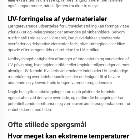
eller ekstra termisk masse opvarmes langsommere, men afkøles
også langsommere, når de fjernes fra direkte sollys.
UV-forringelse af ydermaterialer
Længerevarende udsættelse for ultraviolet stråling kan forringe visse
yderlakker og -belægninger, der anvendes på vinbeholdere. Selvom
rustfrit stål i sig selv er UV-stabilt, kan pulverlakker, anodiserede
overflader og dekorative elementer fade, blive kridtagtige eller blive
sprøde efter længere tids udsættelse for UV-stråling.
Nedbrydningshastigheden afhænger af intensiteten og varigheden af
UV-påvirkning, hvor højdedistrikter eller tropiske miljøer udgør de mest
alvorlige UV-forhold. Kvalitetsvinbeholdere indeholder UV-bestandige
materialer og overfladebehandlinger, der er designet til at bevare
udseende og ydeevne trods længerevarende brug udendørs.
Nogle beskyttelsesbelægninger kan også påvirke de termiske
egenskaber ved den ydre overflade, og nedbrudte belægninger kan
potentielt ændre emittansen og varmeoverførselsesegenskaberne for
vinbeholderen med tiden.
Ofte stillede spørgsmål
Hvor meget kan ekstreme temperaturer