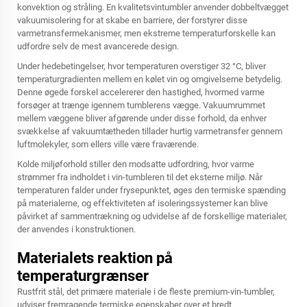
konvektion og stråling. En kvalitetsvintumbler anvender dobbeltvægget
vakuumisolering for at skabe en barriere, der forstyrer disse
varmetransfermekanismer, men ekstreme temperaturforskelle kan
udfordre selv de mest avancerede design.
Under hedebetingelser, hvor temperaturen overstiger 32 °C, bliver
temperaturgradienten mellem en kølet vin og omgivelserne betydelig.
Denne øgede forskel accelererer den hastighed, hvormed varme
forsøger at trænge igennem tumblerens vægge. Vakuumrummet
mellem væggene bliver afgørende under disse forhold, da enhver
svækkelse af vakuumtætheden tillader hurtig varmetransfer gennem
luftmolekyler, som ellers ville være fraværende.
Kolde miljøforhold stiller den modsatte udfordring, hvor varme
strømmer fra indholdet i vin-tumbleren til det eksterne miljø. Når
temperaturen falder under frysepunktet, øges den termiske spænding
på materialerne, og effektiviteten af isoleringssystemer kan blive
påvirket af sammentrækning og udvidelse af de forskellige materialer,
der anvendes i konstruktionen.
Materialets reaktion på
temperaturgrænser
Rustfrit stål, det primære materiale i de fleste premium-vin-tumbler,
udviser fremragende termiske egenskaber over et bredt