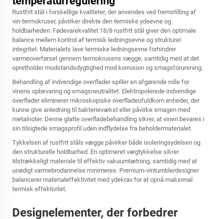
temperaturregulering
Rustfrit stål i forskellige kvaliteter, der anvendes ved fremstilling af
vin-termokruser, påvirker direkte den termiske ydeevne og
holdbarheden. Fødevarekvalitet 18/8 rustfrit stål giver den optimale
balance mellem kontrol af termisk ledningsevne og strukturel
integritet. Materialets lave termiske ledningsevne forhindrer
varmeoverførsel gennem termokrusens vægge, samtidig med at det
opretholder modstandsdygtighed mod korrosion og smagsforurening.
Behandling af indvendige overflader spiller en afgørende rolle for
vinens opbevaring og smagsneutralitet. Elektropolerede indvendige
overflader eliminerer mikroskopiske overfladeufuldkom enheder, der
kunne give anledning til bakterievækst eller påvirke smagen med
metalnoter. Denne glatte overfladebehandling sikrer, at vinen bevares i
sin tilsigtede smagsprofil uden indflydelse fra beholdermaterialet.
Tykkelsen af rustfrit ståls vægge påvirker både isoleringsydelsen og
den strukturelle holdbarhed. En optimeret vægtykkelse sikrer
tilstrækkeligt materiale til effektiv vakuumtætning, samtidig med at
unødigt varmebrodannelse minimeres. Premium-vintumblerdesigner
balancerer materialeffektivitet med ydekrav for at opnå maksimal
termisk effektivitet.
Designelementer, der forbedrer