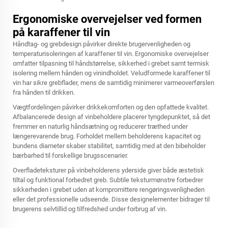
Ergonomiske overvejelser ved formen
på karaffener til vin
Håndtag- og grebdesign påvirker direkte brugervenligheden og
temperaturisoleringen af karaffener til vin. Ergonomiske overvejelser
omfatter tilpasning til håndstørrelse, sikkerhed i grebet samt termisk
isolering mellem hånden og vinindholdet. Veludformede karaffener til
vin har sikre grebflader, mens de samtidig minimerer varmeoverførslen
fra hånden til drikken.
Vægtfordelingen påvirker drikkekomforten og den opfattede kvalitet.
Afbalancerede design af vinbeholdere placerer tyngdepunktet, så det
fremmer en naturlig håndsætning og reducerer træthed under
længerevarende brug. Forholdet mellem beholderens kapacitet og
bundens diameter skaber stabilitet, samtidig med at den bibeholder
bærbarhed til forskellige brugsscenarier.
Overfladeteksturer på vinbeholderens yderside giver både æstetisk
tiltal og funktional forbedret greb. Subtile teksturmønstre forbedrer
sikkerheden i grebet uden at kompromittere rengøringsvenligheden
eller det professionelle udseende. Disse designelementer bidrager til
brugerens selvtillid og tilfredshed under forbrug af vin.