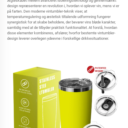
Ægteskabet mellem avanceret isoleringsteknologi og gennemtænkt
design repræsenterer en revolution i, hvordan vi oplever vin, mens vi er
på farten. Den moderne vintumbler-teknik viser, at
temperaturregulering og æstetisk tiltalende udformning fungerer
synergistisk for at skabe beholdere, der bevarer vins bløde karakter,
samtidig med at de tilbyder praktisk funktionalitet. At forstå, hvordan
disse elementer kombineres, afslører, hvorfor bestemte vintumbler-
design leverer overlegen ydeevne i forskellige drikkesituationer.