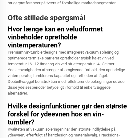
brugerpræferencer på tværs af forskellige markedssegmenter.
Ofte stillede spørgsmål
Hvor længe kan en veludformet
vinbeholder opretholde
vintemperaturen?
Premium vin-tumblerdesigns med integreret vakuumisolering og
optimerede termiske barrierer opretholder typisk kølet vin ved
temperatur i 6–12 timer og vin ved stuetemperatur i 4–8 timer.
Ydelsesvarigheden afhænger af omgivende forhold, den oprindelige
vintemperatur, tumblerens kapacitet og tætheden af låget.
Dobbeltvægget konstruktion med reflekterende belægninger udvider
disse ydelsesperioder betydeligt i forhold til enkeltvæggede
alternativer.
Hvilke designfunktioner gør den største
forskel for ydeevnen hos en vin-
tumbler?
Kvaliteten af vakuumisoleringen har den største indflydelse på
ydeevnen, efterfulgt af kantdesign og materialevalg. Præcisions-