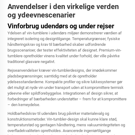
Anvendelser i den virkelige verden
og ydeevnescenarier
Vinforbrug udendørs og under rejser
Ydelsen af vin-tumblere i udendørs miljøer demonstrerer værdien af
integreret isolering og designtilgange. Temperaturgrænser, fysiske
håndteringskrav og krav til bærbarhed skaber udfordrende
brugsscenarioer, der tester effektiviteten af designet. Premium-vin-
tumblere opretholder vinens kvalitet under forhold, der ville påvirke
traditionel glasvare negativt.
Rejseanvendelser kræver vin-tumblerdesigns, der imødekommer
pladsbegrænsninger, samtidig med at de opretholder
ydelsesstandarderne. Kompakte profiler og sikre lukkesystemer gør
det muligt at nyde vin under transport uden at kompromittere termisk
ydeevne eller spildforebyggelse. Integrationen af design sikrer, at
forbedringer af bærbarheden understøtter – frem for at kompromittere
– den kerneydelse.
Holdbarhedskrav til udendørs brug påvirker materialevalg og
konstruktionsmetoder. Vin-tumbler-design skal kunne klare stød,
temperaturstød og gentagen håndtering, mens vakuumintegriteten og
overfladekvaliteten opretholdes. Avancerede ingeniørtilgange