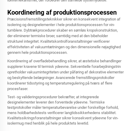
lukkemekanismer, der forbedrer den samlede systemydelse.
Koordinering af produktionsprocessen
Præcisionsfremstillingsteknikker sikrer en konsekvent integration af
isolering og designelementer i hele produktionsprocessen for vin-
tumblere. Dybtrækprocedurer skaber en sømløs kropskonstruktion,
der eliminerer termiske broer, samtidig med at den bibeholder
strukturel integritet. Kvalitetskontrolforanstaltninger verificerer
effektiviteten af vakuumtætningen og den dimensionelle nøjagtighed
gennem hele produktionsprocessen.
Koordinering af overfladebehandling sikrer, at æstetiske behandlinger
supplerer kravene til termisk ydeevne. Sekventielle forarbejdningstrin
opretholder vakuumintegriteten under påføring af dekorative elementer
og beskyttende belægninger. Avancerede fremstillingsprotokoller
koordinerer tidsstyring og temperaturregulering på tværs af flere
procesfaser.
Test- og valideringsprocedurer bekræfter, at integrerede
designelementer leverer den forventede ydeevne. Termiske
testprotokoller måler temperaturbevarelse under forskellige forhold,
mens holdbarhedstests verificerer langtidssikkerhedens stabilitet.
Kvalitetssikringsforanstaltninger sikrer konsekvent ydeevne for vin-
isolermug med henblik på hele produktets levetid.