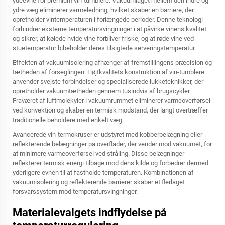
ydeevne for premium vin-tumblere. Vakuumlaget mellem den indre og
ydre væg eliminerer varmeledning, hvilket skaber en barriere, der
opretholder vintemperaturen i forlængede perioder. Denne teknologi
forhindrer eksterne temperatursvingninger i at påvirke vinens kvalitet
og sikrer, at kølede hvide vine forbliver friske, og at røde vine ved
stuetemperatur bibeholder deres tilsigtede serveringstemperatur.
Effekten af vakuumisolering afhænger af fremstillingens præcision og
tætheden af forseglingen. Højtkvalitets konstruktion af vin-tumblere
anvender svejste forbindelser og specialiserede lukketeknikker, der
opretholder vakuumtætheden gennem tusindvis af brugscykler.
Fraværet af luftmolekyler i vakuumrummet eliminerer varmeoverførsel
ved konvektion og skaber en termisk modstand, der langt overtræffer
traditionelle beholdere med enkelt væg.
Avancerede vin-termokruser er udstyret med kobberbelægning eller
reflekterende belægninger på overflader, der vender mod vakuumet, for
at minimere varmeoverførsel ved stråling. Disse belægninger
reflekterer termisk energi tilbage mod dens kilde og forbedrer dermed
yderligere evnen til at fastholde temperaturen. Kombinationen af
vakuumisolering og reflekterende barrierer skaber et flerlaget
forsvarssystem mod temperatursvingninger.
Materialevalgets indflydelse på