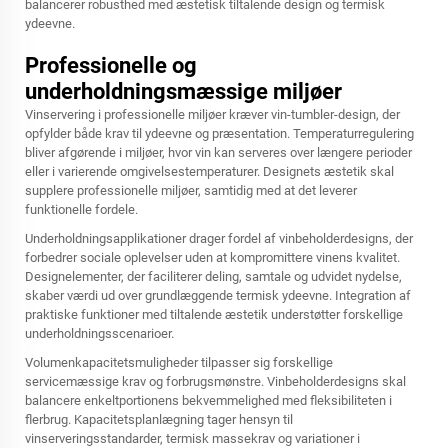
balancerer robusthed med æstetisk tiltalende design og termisk
ydeevne.
Professionelle og
underholdningsmæssige miljøer
Vinservering i professionelle miljøer kræver vin-tumbler-design, der
opfylder både krav til ydeevne og præsentation. Temperaturregulering
bliver afgørende i miljøer, hvor vin kan serveres over længere perioder
eller i varierende omgivelsestemperaturer. Designets æstetik skal
supplere professionelle miljøer, samtidig med at det leverer
funktionelle fordele.
Underholdningsapplikationer drager fordel af vinbeholderdesigns, der
forbedrer sociale oplevelser uden at kompromittere vinens kvalitet.
Designelementer, der faciliterer deling, samtale og udvidet nydelse,
skaber værdi ud over grundlæggende termisk ydeevne. Integration af
praktiske funktioner med tiltalende æstetik understøtter forskellige
underholdningsscenarioer.
Volumenkapacitetsmuligheder tilpasser sig forskellige
servicemæssige krav og forbrugsmønstre. Vinbeholderdesigns skal
balancere enkeltportionens bekvemmelighed med fleksibiliteten i
flerbrug. Kapacitetsplanlægning tager hensyn til
vinserveringsstandarder, termisk massekrav og variationer i