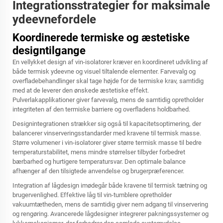
Integrationsstrategier for maksimale
ydeevnefordele
Koordinerede termiske og æstetiske
designtilgange
En vellykket design af vin-isolatorer kræver en koordineret udvikling af
både termisk ydeevne og visuel tiltalende elementer. Farvevalg og
overfladebehandlinger skal tage højde for de termiske krav, samtidig
med at de leverer den ønskede æstetiske effekt.
Pulverlakapplikationer giver farvevalg, mens de samtidig opretholder
integriteten af den termiske barriere og overfladens holdbarhed.
Designintegrationen strækker sig også til kapacitetsoptimering, der
balancerer vinserveringsstandarder med kravene til termisk masse.
Større volumener i vin-isolatorer giver større termisk masse til bedre
temperaturstabilitet, mens mindre størrelser tilbyder forbedret
bærbarhed og hurtigere temperatursvar. Den optimale balance
afhænger af den tilsigtede anvendelse og brugerpræferencer.
Integration af lågdesign imødegår både kravene til termisk tætning og
brugervenlighed. Effektive låg til vin-tumblere opretholder
vakuumtætheden, mens de samtidig giver nem adgang til vinservering
og rengøring. Avancerede lågdesigner integrerer pakningssystemer og