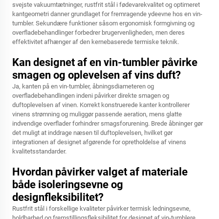
svejste vakuumtætninger, rustfrit stål i fødevarekvalitet og optimeret
kantgeometri danner grundlaget for fremragende ydeevne hos en vin-
tumbler. Sekundære funktioner såsom ergonomisk formgivning og
overfladebehandlinger forbedrer brugervenligheden, men deres
effektivitet afhænger af den kernebaserede termiske teknik.
Kan designet af en vin-tumbler påvirke
smagen og oplevelsen af vins duft?
Ja, kanten på en vin-tumbler, åbningsdiameteren og
overfladebehandlingen indeni påvirker direkte smagen og
duftoplevelsen af vinen. Korrekt konstruerede kanter kontrollerer
vinens strømning og muliggør passende aeration, mens glatte
indvendige overflader forhindrer smagsforurening. Brede åbninger gør
det muligt at inddrage næsen til duftoplevelsen, hvilket gør
integrationen af designet afgørende for opretholdelse af vinens
kvalitetsstandarder.
Hvordan påvirker valget af materiale
både isoleringsevne og
designfleksibilitet?
Rustfrit stål i forskellige kvaliteter påvirker termisk ledningsevne,
holdbarhed og fremstillingsfleksibilitet for designet af vin-tumblere.