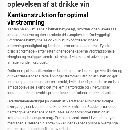
oplevelsen af at drikke vin
Kantkonstruktion for optimal
vinstrømning
Kanten på en vinflaske påvirker betydeligt, hvordan vinen leveres til
smagssanserne og den samlede drikkeoplevelse. Omhyggeligt
udformede kanttykkelse og -kurvatur kontrollerer vinens
strømningshastighed og fordeling over smagssanserne. Tynde,
præcist formede kanter efterligner egenskaberne ved traditionelle
vineglas og muliggør korrekt luftning af vinen samt udvikling af
smagen under forbruget.
Optimering af kantdiameteren tager højde for forskellige vinstilarter og
drikkepræferencer. Brede åbninger fremmer luftning af vinen og gør
det muligt at inddrage næsen korrekt, hvilket er afgørende for en fuld
smagsoplevelse. Forholdet mellem kantbredde og
vine-tumbler
kapacitet sikrer korrekte proportioner, der forbedrer drikkerituallet.
Overfladebehandlinger på kanten af karaffener eliminerer skarpe
overgange, der kunne mindske drikkekomforten. Suede, afrundede
kanter giver en behagelig taktil følelse og forhindrer irritation af
læberne under længere brug. Premium-karaffener til vin er udstyret
med specialiserede finish-teknikker, der skaber sømløse overgange
mellem kanten og karaffens overflade.