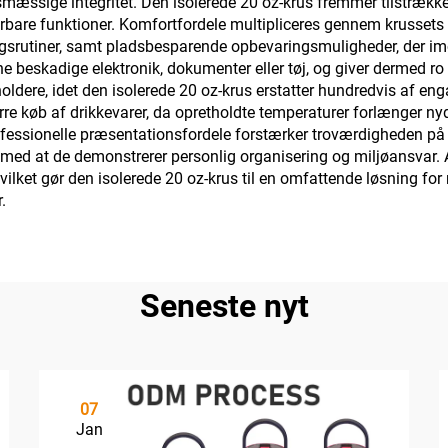
mæssige integritet. Den isolerede 20 oz-krus fremmer tilstrækk
are funktioner. Komfortfordele multipliceres gennem krussets 
gsrutiner, samt pladsbesparende opbevaringsmuligheder, der imø
ne beskadige elektronik, dokumenter eller tøj, og giver dermed ro
oldere, idet den isolerede 20 oz-krus erstatter hundredvis af e
 køb af drikkevarer, da opretholdte temperaturer forlænger nyd
Professionelle præsentationsfordele forstærker troværdigheden 
ig med at de demonstrerer personlig organisering og miljøansva
, hvilket gør den isolerede 20 oz-krus til en omfattende løsning f
.
Seneste nyt
07
Jan