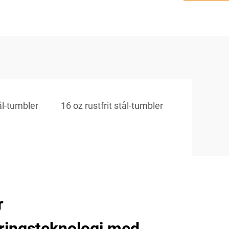
ål-tumbler
16 oz rustfrit stål-tumbler
r
ringsteknologi med