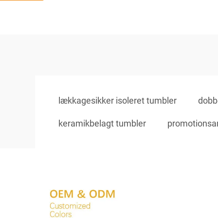
lækkagesikker isoleret tumbler
dobbe
keramikbelagt tumbler
promotionsart