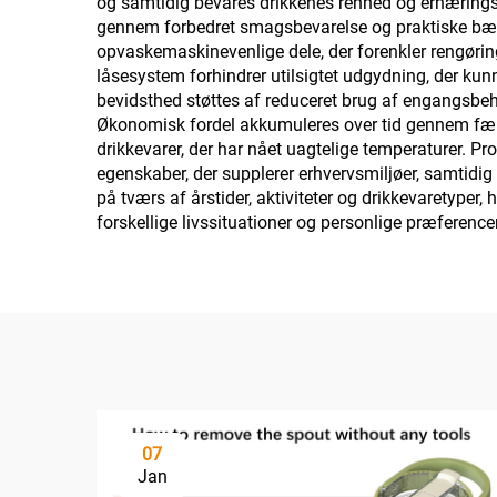
og samtidig bevares drikkenes renhed og ernærings
gennem forbedret smagsbevarelse og praktiske bærb
opvaskemaskinevenlige dele, der forenkler rengørin
låsesystem forhindrer utilsigtet udgydning, der kun
bevidsthed støttes af reduceret brug af engangsbeh
Økonomisk fordel akkumuleres over tid gennem færre
drikkevarer, der har nået uagtelige temperaturer. 
egenskaber, der supplerer erhvervsmiljøer, samtid
på tværs af årstider, aktiviteter og drikkevaretyper
forskellige livssituationer og personlige præferencer
07
Jan