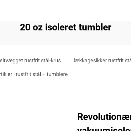
20 oz isoleret tumbler
ltvægget rustfrit stål-krus
lækkagesikker rustfrit st
ikler i rustfrit stål – tumblere
Revolutionæ
vakuumisole