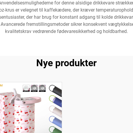
ndelsesmulighederne for denne alsidige drikkevare strækker sig 
 oz-krus er velegnet til kaffekædere, der kræver temperaturopho
sentusiaster, der har brug for konstant adgang til kolde drikkevare
Avancerede fremstillingsmetoder sikrer konsekvent vægtykkelse
kvalitetskrav vedrørende fødevaresikkerhed og holdbarhed.
Nye produkter