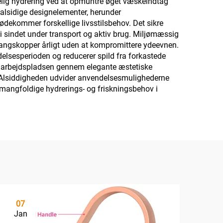
elig hydrering ved at opmuntre øget væskeindtag
alsidige designelementer, herunder
dekommer forskellige livsstilsbehov. Det sikre
 i sindet under transport og aktiv brug. Miljømæssig
ngangskopper årligt uden at kompromittere ydeevnen.
elsesperioden og reducerer spild fra forkastede
på arbejdspladsen gennem elegante æstetiske
r. Alsiddigheden udvider anvendelsesmulighederne
or mangfoldige hydrerings- og friskningsbehov i
07
Jan