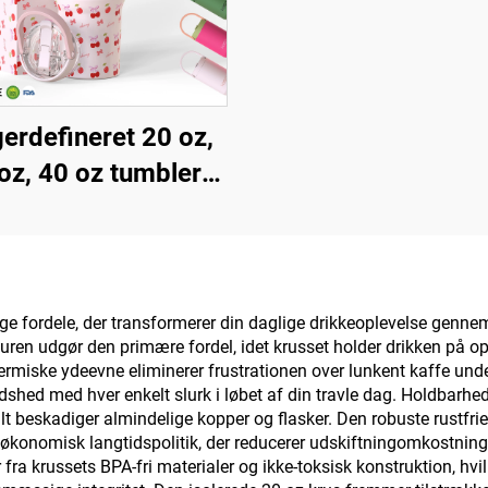
erdefineret 20 oz,
oz, 40 oz tumbler
 håndtag, isoleret
med flip-strohætte,
tfrit stål rejsekop
 håndtag til både
ge fordele, der transformerer din daglige drikkeoplevelse genn
uren udgør den primære fordel, idet krusset holder drikken på o
arm og kold drik
termiske ydeevne eliminerer frustrationen over lunkent kaffe und
edshed med hver enkelt slurk i løbet af din travle dag. Holdbarh
alt beskadiger almindelige kopper og flasker. Den robuste rustfr
 en økonomisk langtidspolitik, der reducerer udskiftningomkostn
 krussets BPA-fri materialer og ikke-toksisk konstruktion, hvilk