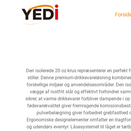
Forsid
Den isolerede 20 oz-krus repræsenterer en perfekt f
stiller. Denne premium-drikkevareløsning kombiner
forskellige miljøer og anvendelsesområder. Den iso
vægge af rustfrit stål og effektivt forhindrer va
sikrer, at varme drikkevarer forbliver dampende i op t
fødevarekvalitet giver fremragende korrosionsbesta
pulverbelægning giver forbedret grebfasthed o
Ergonomiske designelementer omfatter en tragtformet 
og udendørs eventyr. Låsesystemet til låget er tæ