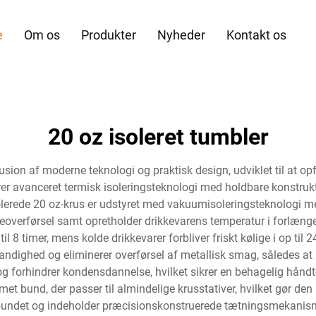
e
Om os
Produkter
Nyheder
Kontakt os
20 oz isoleret tumbler
usion af moderne teknologi og praktisk design, udviklet til at o
er avanceret termisk isoleringsteknologi med holdbare konstrukt
lerede 20 oz-krus er udstyret med vakuumisoleringsteknologi me
rmeoverførsel samt opretholder drikkevarens temperatur i forlænge
il 8 timer, mens kolde drikkevarer forbliver friskt kølige i op til 2
ndighed og eliminerer overførsel af metallisk smag, således at h
g forhindrer kondensdannelse, hvilket sikrer en behagelig håndt
bund, der passer til almindelige krusstativer, hvilket gør den iso
tbundet og indeholder præcisionskonstruerede tætningsmekanismer