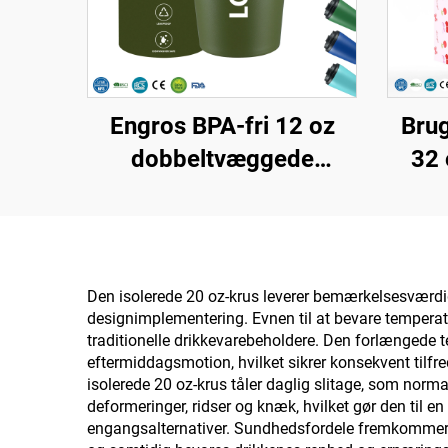
Engros BPA-fri 12 oz
Brug
dobbeltvæggede
32 
isolerede rejsekander i
med
rustfrit stål,
kop 
vakuumtumbler med
rus
individuelt logo
med
Den isolerede 20 oz-krus leverer bemærkelsesværdi
designimplementering. Evnen til at bevare temperat
v
traditionelle drikkevarebeholdere. Den forlængede 
eftermiddagsmotion, hvilket sikrer konsekvent tilfr
isolerede 20 oz-krus tåler daglig slitage, som norm
deformeringer, ridser og knæk, hvilket gør den til
engangsalternativer. Sundhedsfordele fremkommer fra