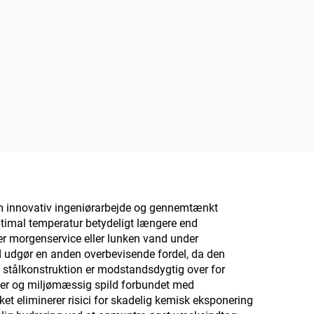
em innovativ ingeniørarbejde og gennemtænkt
ptimal temperatur betydeligt længere end
er morgenservice eller lunken vand under
ed udgør en anden overbevisende fordel, da den
ie stålkonstruktion er modstandsdygtig over for
inger og miljømæssig spild forbundet med
et eliminerer risici for skadelig kemisk eksponering