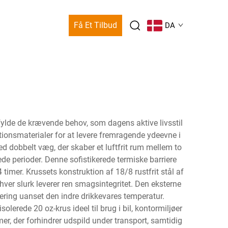
Få Et Tilbud
DA
pfylde de krævende behov, som dagens aktive livsstil
ionsmaterialer for at levere fremragende ydeevne i
d dobbelt væg, der skaber et luftfrit rum mellem to
de perioder. Denne sofistikerede termiske barriere
4 timer. Krussets konstruktion af 18/8 rustfrit stål af
ver slurk leverer ren smagsintegritet. Den eksterne
ering uanset den indre drikkevares temperatur.
lerede 20 oz-krus ideel til brug i bil, kontormiljøer
, der forhindrer udspild under transport, samtidig