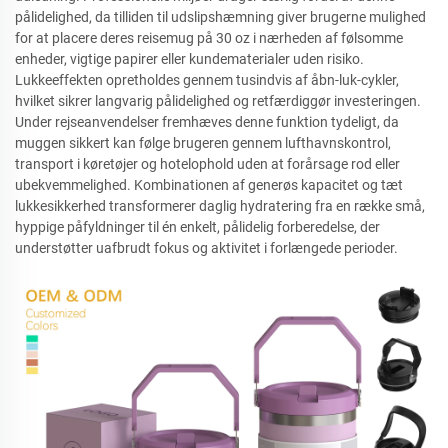
pålidelighed, da tilliden til udslipshæmning giver brugerne mulighed
for at placere deres reisemug på 30 oz i nærheden af følsomme
enheder, vigtige papirer eller kundematerialer uden risiko.
Lukkeeffekten opretholdes gennem tusindvis af åbn-luk-cykler,
hvilket sikrer langvarig pålidelighed og retfærdiggør investeringen.
Under rejseanvendelser fremhæves denne funktion tydeligt, da
muggen sikkert kan følge brugeren gennem lufthavnskontrol,
transport i køretøjer og hotelophold uden at forårsage rod eller
ubekvemmelighed. Kombinationen af generøs kapacitet og tæt
lukkesikkerhed transformerer daglig hydratering fra en række små,
hyppige påfyldninger til én enkelt, pålidelig forberedelse, der
understøtter uafbrudt fokus og aktivitet i forlængede perioder.