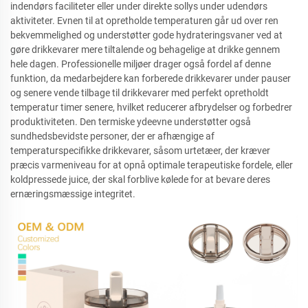
indendørs faciliteter eller under direkte sollys under udendørs
aktiviteter. Evnen til at opretholde temperaturen går ud over ren
bekvemmelighed og understøtter gode hydrateringsvaner ved at
gøre drikkevarer mere tiltalende og behagelige at drikke gennem
hele dagen. Professionelle miljøer drager også fordel af denne
funktion, da medarbejdere kan forberede drikkevarer under pauser
og senere vende tilbage til drikkevarer med perfekt opretholdt
temperatur timer senere, hvilket reducerer afbrydelser og forbedrer
produktiviteten. Den termiske ydeevne understøtter også
sundhedsbevidste personer, der er afhængige af
temperaturspecifikke drikkevarer, såsom urtetæer, der kræver
præcis varmeniveau for at opnå optimale terapeutiske fordele, eller
koldpressede juice, der skal forblive kølede for at bevare deres
ernæringsmæssige integritet.