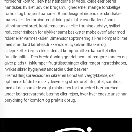
forbedrer kontrol, selv når hænderne er våde, kolde eller bærer
handsker, hvilket udvider brugsmulighederne i mange forskellige
forhold og brugersituationer. Bunddesignet indeholder skridsikre
materialer, der forhindrer glidning på glatte overflader såsom
bilinstrumentbræt, konferencetavler eller træningsudstyr, hvilket
reducerer risikoen for ulykker samt beskytter møbeloverflader mod
ridser eller varmeskader. Dimensionsoptimering sikrer kompatibilitet
med standard køretøjsdrikkeholder, cykelvandflasker og
sidepoketter i rygsække uden at kompromittere kapacitet eller
funktionalitet. Den brede åbning gør det nemt at rengøre kanden og
giver plads til isklumper, frugttilsætninger eller rengøringsredskaber,
hvilket sikrer hygiejnestandarder uden besvær.
Fremstillingspræcisionen sikrer en konstant vægtykkelse, der
optimerer både termisk ydeevne og strukturel integritet, samtidig
med at den samlede vægt minimeres for forbedret bærbarehed
under længerevarende bæring eller rejser, hvor hver eneste unse har
betydning for komfort og praktisk brug.