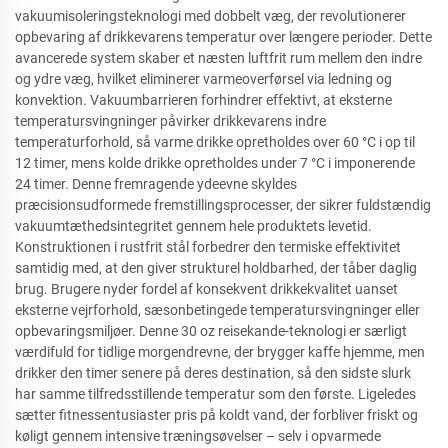
vakuumisoleringsteknologi med dobbelt væg, der revolutionerer
opbevaring af drikkevarens temperatur over længere perioder. Dette
avancerede system skaber et næsten luftfrit rum mellem den indre
og ydre væg, hvilket eliminerer varmeoverførsel via ledning og
konvektion. Vakuumbarrieren forhindrer effektivt, at eksterne
temperatursvingninger påvirker drikkevarens indre
temperaturforhold, så varme drikke opretholdes over 60 °C i op til
12 timer, mens kolde drikke opretholdes under 7 °C i imponerende
24 timer. Denne fremragende ydeevne skyldes
præcisionsudformede fremstillingsprocesser, der sikrer fuldstændig
vakuumtæthedsintegritet gennem hele produktets levetid.
Konstruktionen i rustfrit stål forbedrer den termiske effektivitet
samtidig med, at den giver strukturel holdbarhed, der tåber daglig
brug. Brugere nyder fordel af konsekvent drikkekvalitet uanset
eksterne vejrforhold, sæsonbetingede temperatursvingninger eller
opbevaringsmiljøer. Denne 30 oz reisekande-teknologi er særligt
værdifuld for tidlige morgendrevne, der brygger kaffe hjemme, men
drikker den timer senere på deres destination, så den sidste slurk
har samme tilfredsstillende temperatur som den første. Ligeledes
sætter fitnessentusiaster pris på koldt vand, der forbliver friskt og
køligt gennem intensive træningsøvelser – selv i opvarmede