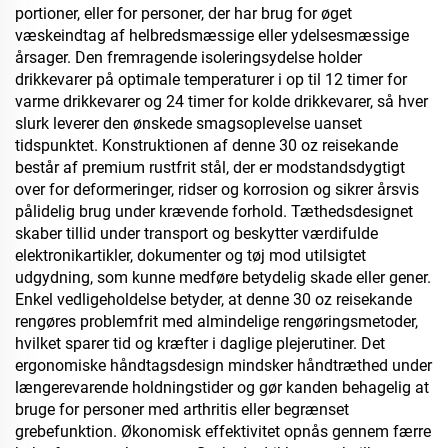
portioner, eller for personer, der har brug for øget
væskeindtag af helbredsmæssige eller ydelsesmæssige
årsager. Den fremragende isoleringsydelse holder
drikkevarer på optimale temperaturer i op til 12 timer for
varme drikkevarer og 24 timer for kolde drikkevarer, så hver
slurk leverer den ønskede smagsoplevelse uanset
tidspunktet. Konstruktionen af denne 30 oz reisekande
består af premium rustfrit stål, der er modstandsdygtigt
over for deformeringer, ridser og korrosion og sikrer årsvis
pålidelig brug under krævende forhold. Tæthedsdesignet
skaber tillid under transport og beskytter værdifulde
elektronikartikler, dokumenter og tøj mod utilsigtet
udgydning, som kunne medføre betydelig skade eller gener.
Enkel vedligeholdelse betyder, at denne 30 oz reisekande
rengøres problemfrit med almindelige rengøringsmetoder,
hvilket sparer tid og kræfter i daglige plejerutiner. Det
ergonomiske håndtagsdesign mindsker håndtræthed under
længerevarende holdningstider og gør kanden behagelig at
bruge for personer med arthritis eller begrænset
grebefunktion. Økonomisk effektivitet opnås gennem færre