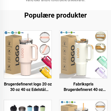
vand eller andre foretrukne drikkevarer.
Populære produkter
Brugerdefineret logo 20 oz
Fabrikspris
30 oz 40 oz Edelstål
Brugerdefineret 40 oz
Dobbelt Væg Vakuum
Tumbler, Isoleret,
Metal Rejsekop 20oz 30oz
Genbrugelig, Edelstål,
40oz Tumbler med
Dobbelt Væg, Rejseflaske