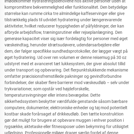
imødekommer hydrateringsbehovene hos aktive personer uden at
kompromittere bekvemmelighed eller funktionalitet. Den betydelige
størrelse kan rumme cirka tre almindelige kaffeservinger eller give
tilstrækkelig plads til udvidet hydratering under længerevarende
aktiviteter, hvilket reducerer hyppigheden af påfyldninger, der kan
afbryde arbejdsflow, træningsrutiner eller rejseplanlægning. Den
generøse kapacitet viser sig især fordelagtig for personer med øget
væskeindtag, herunder idrætsudøvere, udendørsarbejdere eller
dem, der følger specifikke sundhedsprotokoller, der lægger vægt på
øget hydratering. Ud over ren volumen er denne reisemug på 30 oz
udstyret med et avanceret tæt lukkesystem, der giver absolut tillid
under transport og opbevaring. Det flerpunktslukkende mekanisme
omfatter præcisionsfremstillede pakninger og gevindforbundne
forbindelser, der skaber flere barrierer mod væskeudløb – selv under
trykvariationer, som opstår ved højdeforskelle,
temperatursvingninger eller intens bevægelse. Dette
sikkerhedssystem beskytter værdifulde genstande såsom bærbare
computere, dokumenter, elektroniske enheder og tøj mod potentielt
kostbar skade forårsaget af drikkeudløb. Den tætte konstruktion
gør det muligt for brugere at opbevare muggen i enhver position i
rygsække, aktetaske eller fitnessposer uden bekymring for utilsigtet
udledning. Professionelle miljøer drager særlig fordel af denne