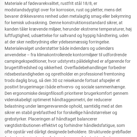
Materiale af fødevarekvalitet, rustfrit stål 18/8, er
modstandsdygtigt over for korrosion, rust og pletter, mens det
bevarer drikkevarens renhed uden metalagtig smag eller bekymring
for kemisk udvaskning. Denne konstruktionsstandard sikrer, at
kanden tåler krævende miljøer, herunder ekstreme temperaturer, høj
luftfugtighed, udsættelse for saltvand og hyppig håndtering, uden
at der sker nedbrydning eller ydelsesmæssig forringelse.
Materialevalget understøtter både indendørs og udendørs
anvendelse – fra klimakontrollerede kontormiljøer til udfordrende
campingekspeditioner, hvor udstyrets pålidelighed er afgørende for
brugertilfredshed og sikkerhed. Overfladebehandlinger forbedrer
ridsebestandigheden og opretholder en professionel fremtoning
trods daglig brug, så den 30 oz reisekande fortsat afspejler et
positivt brugerimage i både erhvervs- og sociale sammenhænge.
Den ergonomiske designfilosofi prioriterer brugerkomfort gennem
videnskabeligt optimeret håndtaggeometri, der reducerer
belastning under længerevarende ophold, samtidig med at den
sikrer en stabil grebfasthed for forskellige håndstørrelser og
grebstyrker. Placeringen af håndtaget balancerer
vægtdistributionen effektivt og forhindrer håndledsfatigue, som
ofte opstår ved dårligt designede beholdere. Strukturede grebflader