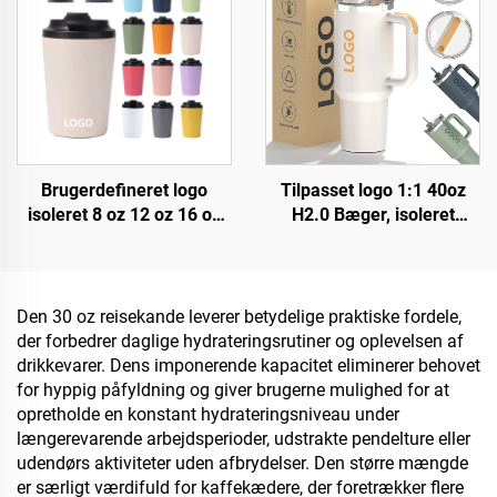
Håndtag
med Håndtag og Stråloft
Brugerdefineret logo
Tilpasset logo 1:1 40oz
isoleret 8 oz 12 oz 16 oz
H2.0 Bæger, isoleret
rustfrit stål kafferejsekop
rostfrit stål,
portabelt dobbeltvægs
vakuumrejsedåse med
vakuum kaffekande med
sugestraw til Valentinsdag
lættæt låg
og camping
Den 30 oz reisekande leverer betydelige praktiske fordele,
der forbedrer daglige hydrateringsrutiner og oplevelsen af
drikkevarer. Dens imponerende kapacitet eliminerer behovet
for hyppig påfyldning og giver brugerne mulighed for at
opretholde en konstant hydrateringsniveau under
længerevarende arbejdsperioder, udstrakte pendelture eller
udendørs aktiviteter uden afbrydelser. Den større mængde
er særligt værdifuld for kaffekædere, der foretrækker flere