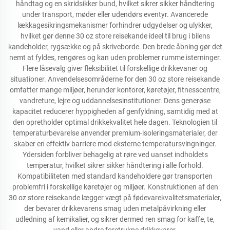
håndtag og en skridsikker bund, hvilket sikrer sikker håndtering
under transport, møder eller udendørs eventyr. Avancerede
lækkagesikringsmekanismer forhindrer udgydelser og ulykker,
hvilket gør denne 30 oz store reisekande ideel til brug i bilens
kandeholder, rygsække og på skriveborde. Den brede åbning gør det
nemt at fyldes, rengøres og kan uden problemer rumme isterninger.
Flere låsevalg giver fleksibilitet til forskellige drikkevaner og
situationer. Anvendelsesområderne for den 30 oz store reisekande
omfatter mange miljøer, herunder kontorer, køretøjer, fitnesscentre,
vandreture, lejre og uddannelsesinstitutioner. Dens generøse
kapacitet reducerer hyppigheden af genfyldning, samtidig med at
den opretholder optimal drikkekvalitet hele dagen. Teknologien til
temperaturbevarelse anvender premium-isoleringsmaterialer, der
skaber en effektiv barriere mod eksterne temperatursvingninger.
Ydersiden forbliver behagelig at røre ved uanset indholdets
temperatur, hvilket sikrer sikker håndtering i alle forhold.
Kompatibiliteten med standard kandeholdere gør transporten
problemfri i forskellige køretøjer og miljøer. Konstruktionen af den
30 oz store reisekande lægger vægt på fødevarekvalitetsmaterialer,
der bevarer drikkevarens smag uden metalpåvirkning eller
udledning af kemikalier, og sikrer dermed ren smag for kaffe, te,