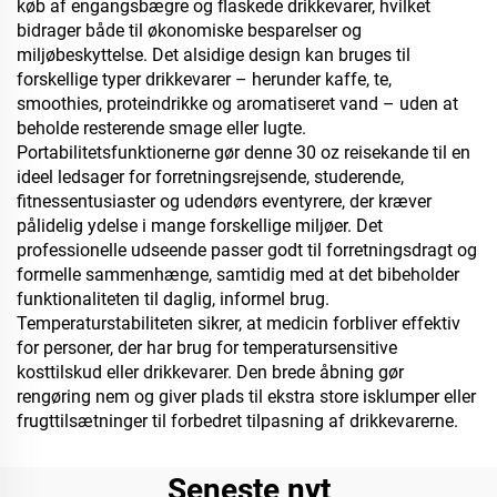
køb af engangsbægre og flaskede drikkevarer, hvilket
bidrager både til økonomiske besparelser og
miljøbeskyttelse. Det alsidige design kan bruges til
forskellige typer drikkevarer – herunder kaffe, te,
smoothies, proteindrikke og aromatiseret vand – uden at
beholde resterende smage eller lugte.
Portabilitetsfunktionerne gør denne 30 oz reisekande til en
ideel ledsager for forretningsrejsende, studerende,
fitnessentusiaster og udendørs eventyrere, der kræver
pålidelig ydelse i mange forskellige miljøer. Det
professionelle udseende passer godt til forretningsdragt og
formelle sammenhænge, samtidig med at det bibeholder
funktionaliteten til daglig, informel brug.
Temperaturstabiliteten sikrer, at medicin forbliver effektiv
for personer, der har brug for temperatursensitive
kosttilskud eller drikkevarer. Den brede åbning gør
rengøring nem og giver plads til ekstra store isklumper eller
frugttilsætninger til forbedret tilpasning af drikkevarerne.
Seneste nyt