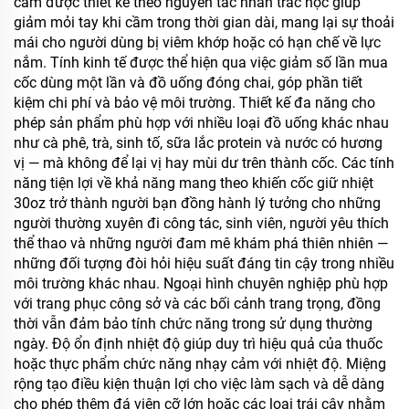
cầm được thiết kế theo nguyên tắc nhân trắc học giúp
giảm mỏi tay khi cầm trong thời gian dài, mang lại sự thoải
mái cho người dùng bị viêm khớp hoặc có hạn chế về lực
nắm. Tính kinh tế được thể hiện qua việc giảm số lần mua
cốc dùng một lần và đồ uống đóng chai, góp phần tiết
kiệm chi phí và bảo vệ môi trường. Thiết kế đa năng cho
phép sản phẩm phù hợp với nhiều loại đồ uống khác nhau
như cà phê, trà, sinh tố, sữa lắc protein và nước có hương
vị — mà không để lại vị hay mùi dư trên thành cốc. Các tính
năng tiện lợi về khả năng mang theo khiến cốc giữ nhiệt
30oz trở thành người bạn đồng hành lý tưởng cho những
người thường xuyên đi công tác, sinh viên, người yêu thích
thể thao và những người đam mê khám phá thiên nhiên —
những đối tượng đòi hỏi hiệu suất đáng tin cậy trong nhiều
môi trường khác nhau. Ngoại hình chuyên nghiệp phù hợp
với trang phục công sở và các bối cảnh trang trọng, đồng
thời vẫn đảm bảo tính chức năng trong sử dụng thường
ngày. Độ ổn định nhiệt độ giúp duy trì hiệu quả của thuốc
hoặc thực phẩm chức năng nhạy cảm với nhiệt độ. Miệng
rộng tạo điều kiện thuận lợi cho việc làm sạch và dễ dàng
cho phép thêm đá viên cỡ lớn hoặc các loại trái cây nhằm