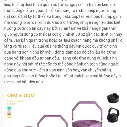
liệu, thiết bị điện tử và quần áo trước nguy cơ hư hại tốn kém do
thức uống đổ ra ngoài. Thiết kế chống rò rỉ cho phép người dùng
đặt cốc ở bất kỳ tư thế nào trong balô, cặp tài liệu hoặc túi tập gym
mà không lo bị rò rỉ vô tình. Các môi trường chuyên nghiệp đặc biệt
hưởng lợi từ độ tin cậy này, bởi sự an tâm về khả năng ngăn tràn
giúp người dùng có thể đặt cốc giữ nhiệt 30 oz gần các thiết bị nhạy
cảm, văn bản quan trọng hoặc tài liệu khách hàng mà không phải lo
lắng về rủi ro. Hiệu quả của hệ thống đậy kín được duy trì ổn định
qua hàng nghìn chu kỳ mở – đóng, đảm bảo độ bền lâu dài xứng
đáng với khoản đầu tư ban đầu. Trong các ứng dụng du lịch, tính
năng này nổi bật rõ rệt: cốc có thể đồng hành an toàn cùng người
dùng qua khu vực kiểm tra an ninh sân bay, vận chuyển bằng
phương tiện giao thông hoặc lưu trú tại khách sạn mà không gây b
mess hay bất tiện nào.