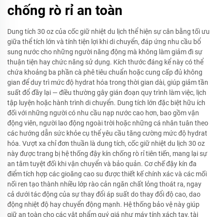
chống rò rỉ an toàn
Dung tích 30 oz của cốc giữ nhiệt du lịch thể hiện sự cân bằng tối ưu
giữa thể tích lớn và tính tiện lợi khi di chuyển, đáp ứng nhu cầu bổ
sung nước cho những người năng động mà không làm giảm đi sự
thuận tiện hay chức năng sử dụng. Kích thước đáng kể này có thể
chứa khoảng ba phần cà phê tiêu chuẩn hoặc cung cấp đủ không
gian để duy trì mức độ hydrat hóa trong thời gian dài, giúp giảm tần
suất đổ đầy lại — điều thường gây gián đoạn quy trình làm việc, lịch
tập luyện hoặc hành trình di chuyển. Dung tích lớn đặc biệt hữu ích
đối với những người có nhu cầu nạp nước cao hơn, bao gồm vận
động viên, người lao động ngoài trời hoặc những cá nhân tuân theo
các hướng dẫn sức khỏe cụ thể yêu cầu tăng cường mức độ hydrat
hóa. Vượt xa chỉ đơn thuần là dung tích, cốc giữ nhiệt du lịch 30 oz
này được trang bị hệ thống đậy kín chống rò rỉ tiên tiến, mang lại sự
an tâm tuyệt đối khi vận chuyển và bảo quản. Cơ chế đậy kín đa
điểm tích hợp các gioăng cao su được thiết kế chính xác và các mối
nối ren tạo thành nhiều lớp rào cản ngăn chất lỏng thoát ra, ngay
cả dưới tác động của sự thay đổi áp suất do thay đổi độ cao, dao
động nhiệt độ hay chuyển động mạnh. Hệ thống bảo vệ này giúp
giữ an toàn cho các vật phẩm quý giá như máy tính xách tay, tài