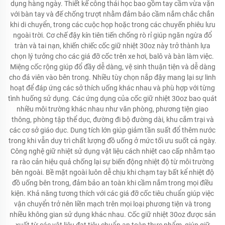
dụng hàng ngày. Thiết kế công thái học bao gồm tay cầm vừa vặn
với bàn tay và đế chống trượt nhằm đảm bảo cầm nắm chắc chắn
khi di chuyển, trong các cuộc họp hoặc trong các chuyến phiêu lưu
ngoài trời. Cơ chế đậy kín tiên tiến chống rò rỉ giúp ngăn ngừa đổ
tràn và tai nạn, khiến chiếc cốc giữ nhiệt 30oz này trở thành lựa
chọn lý tưởng cho các giá đỡ cốc trên xe hơi, balô và bàn làm việc.
Miệng cốc rộng giúp đổ đầy dễ dàng, vệ sinh thuận tiện và dễ dàng
cho đá viên vào bên trong. Nhiều tùy chọn nắp đậy mang lại sự linh
hoạt để đáp ứng các sở thích uống khác nhau và phù hợp với từng
tình huống sử dụng. Các ứng dụng của cốc giữ nhiệt 30oz bao quát
nhiều môi trường khác nhau như văn phòng, phương tiện giao
thông, phòng tập thể dục, đường đi bộ đường dài, khu cắm trại và
các cơ sở giáo dục. Dung tích lớn giúp giảm tần suất đổ thêm nước
trong khi vẫn duy trì chất lượng đồ uống ở mức tối ưu suốt cả ngày.
Công nghệ giữ nhiệt sử dụng vật liệu cách nhiệt cao cấp nhằm tạo
ra rào cản hiệu quả chống lại sự biến động nhiệt độ từ môi trường
bên ngoài. Bề mặt ngoài luôn dễ chịu khi chạm tay bất kể nhiệt độ
đồ uống bên trong, đảm bảo an toàn khi cầm nắm trong mọi điều
kiện. Khả năng tương thích với các giá đỡ cốc tiêu chuẩn giúp việc
vận chuyển trở nên liền mạch trên mọi loại phương tiện và trong
nhiều không gian sử dụng khác nhau. Cốc giữ nhiệt 30oz được sản