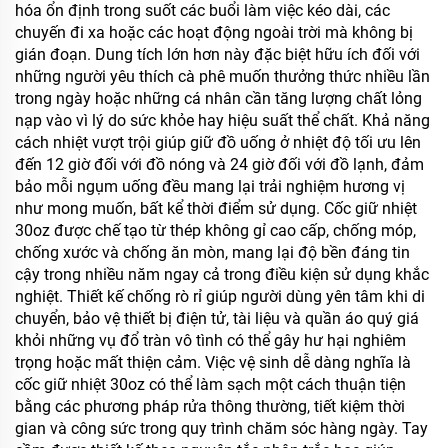
hóa ổn định trong suốt các buổi làm việc kéo dài, các
chuyến đi xa hoặc các hoạt động ngoài trời mà không bị
gián đoạn. Dung tích lớn hơn này đặc biệt hữu ích đối với
những người yêu thích cà phê muốn thưởng thức nhiều lần
trong ngày hoặc những cá nhân cần tăng lượng chất lỏng
nạp vào vì lý do sức khỏe hay hiệu suất thể chất. Khả năng
cách nhiệt vượt trội giúp giữ đồ uống ở nhiệt độ tối ưu lên
đến 12 giờ đối với đồ nóng và 24 giờ đối với đồ lạnh, đảm
bảo mỗi ngụm uống đều mang lại trải nghiệm hương vị
như mong muốn, bất kể thời điểm sử dụng. Cốc giữ nhiệt
30oz được chế tạo từ thép không gỉ cao cấp, chống móp,
chống xước và chống ăn mòn, mang lại độ bền đáng tin
cậy trong nhiều năm ngay cả trong điều kiện sử dụng khắc
nghiệt. Thiết kế chống rò rỉ giúp người dùng yên tâm khi di
chuyển, bảo vệ thiết bị điện tử, tài liệu và quần áo quý giá
khỏi những vụ đổ tràn vô tình có thể gây hư hại nghiêm
trọng hoặc mất thiện cảm. Việc vệ sinh dễ dàng nghĩa là
cốc giữ nhiệt 30oz có thể làm sạch một cách thuận tiện
bằng các phương pháp rửa thông thường, tiết kiệm thời
gian và công sức trong quy trình chăm sóc hàng ngày. Tay