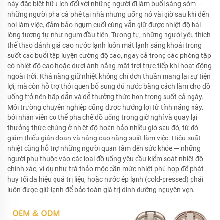
này đặc biệt hữu ích đối với những người đi làm buổi sáng sớm —
những người pha cà phê tại nhà nhưng uống nó vài giờ sau khi đến
nơi làm việc, đảm bảo ngụm cuối cùng vẫn giữ được nhiệt độ hài
lòng tương tự như ngụm đầu tiên. Tương tự, những người yêu thích
thể thao đánh giá cao nước lạnh luôn mát lạnh sảng khoái trong
suốt các buổi tập luyện cường độ cao, ngay cả trong các phòng tập
có nhiệt độ cao hoặc dưới ánh nắng mặt trời trực tiếp khi hoạt động
ngoài trời. Khả năng giữ nhiệt không chỉ đơn thuần mang lại sự tiện
lợi, mà còn hỗ trợ thói quen bổ sung đủ nước bằng cách làm cho đồ
uống trở nên hấp dẫn và dễ thưởng thức hơn trong suốt cả ngày.
Môi trường chuyên nghiệp cũng được hưởng lợi từ tính năng này,
bởi nhân viên có thể pha chế đồ uống trong giờ nghỉ và quay lại
thưởng thức chúng ở nhiệt độ hoàn hảo nhiều giờ sau đó, từ đó
giảm thiểu gián đoạn và nâng cao năng suất làm việc. Hiệu suất
nhiệt cũng hỗ trợ những người quan tâm đến sức khỏe — những
người phụ thuộc vào các loại đồ uống yêu cầu kiểm soát nhiệt độ
chính xác, ví dụ như trà thảo mộc cần mức nhiệt phù hợp để phát
huy tối đa hiệu quả trị liệu, hoặc nước ép lạnh (cold-pressed) phải
luôn được giữ lạnh để bảo toàn giá trị dinh dưỡng nguyên vẹn.