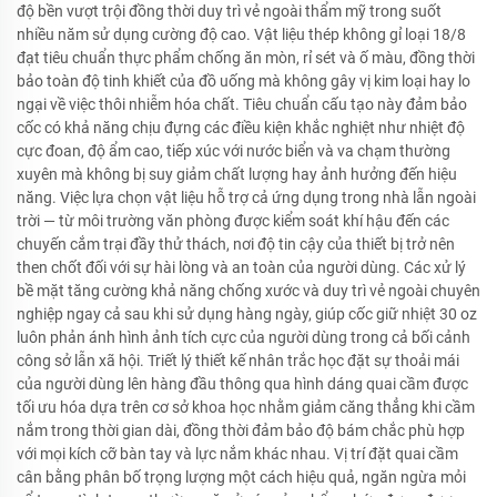
độ bền vượt trội đồng thời duy trì vẻ ngoài thẩm mỹ trong suốt
nhiều năm sử dụng cường độ cao. Vật liệu thép không gỉ loại 18/8
đạt tiêu chuẩn thực phẩm chống ăn mòn, rỉ sét và ố màu, đồng thời
bảo toàn độ tinh khiết của đồ uống mà không gây vị kim loại hay lo
ngại về việc thôi nhiễm hóa chất. Tiêu chuẩn cấu tạo này đảm bảo
cốc có khả năng chịu đựng các điều kiện khắc nghiệt như nhiệt độ
cực đoan, độ ẩm cao, tiếp xúc với nước biển và va chạm thường
xuyên mà không bị suy giảm chất lượng hay ảnh hưởng đến hiệu
năng. Việc lựa chọn vật liệu hỗ trợ cả ứng dụng trong nhà lẫn ngoài
trời — từ môi trường văn phòng được kiểm soát khí hậu đến các
chuyến cắm trại đầy thử thách, nơi độ tin cậy của thiết bị trở nên
then chốt đối với sự hài lòng và an toàn của người dùng. Các xử lý
bề mặt tăng cường khả năng chống xước và duy trì vẻ ngoài chuyên
nghiệp ngay cả sau khi sử dụng hàng ngày, giúp cốc giữ nhiệt 30 oz
luôn phản ánh hình ảnh tích cực của người dùng trong cả bối cảnh
công sở lẫn xã hội. Triết lý thiết kế nhân trắc học đặt sự thoải mái
của người dùng lên hàng đầu thông qua hình dáng quai cầm được
tối ưu hóa dựa trên cơ sở khoa học nhằm giảm căng thẳng khi cầm
nắm trong thời gian dài, đồng thời đảm bảo độ bám chắc phù hợp
với mọi kích cỡ bàn tay và lực nắm khác nhau. Vị trí đặt quai cầm
cân bằng phân bố trọng lượng một cách hiệu quả, ngăn ngừa mỏi