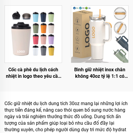
20oz 30oz 40oz Ly có tay
tái sử dụng, có tay cầm và
cầm
nắp đậy kèm ống hút
Cốc cà phê du lịch cách
Bình giữ nhiệt inox chân
nhiệt in logo theo yêu cầu
không 40oz tỷ lệ 1:1 có
8oz 12oz 16oz bằng thép
logo tùy chỉnh, cốc du lịch
không gỉ, Mugs cà phê hai
cách nhiệt có ống hút cho
lớp chân không di động với
Ngày lễ Tình nhân và cắm
nắp chống rò rỉ
trại
Cốc giữ nhiệt du lịch dung tích 30oz mang lại những lợi ích
thực tiễn đáng kể, nâng cao thói quen bổ sung nước hàng
ngày và trải nghiệm thưởng thức đồ uống. Dung tích ấn
tượng của sản phẩm giúp loại bỏ nhu cầu đổ đầy lại
thường xuyên, cho phép người dùng duy trì mức độ hydrat