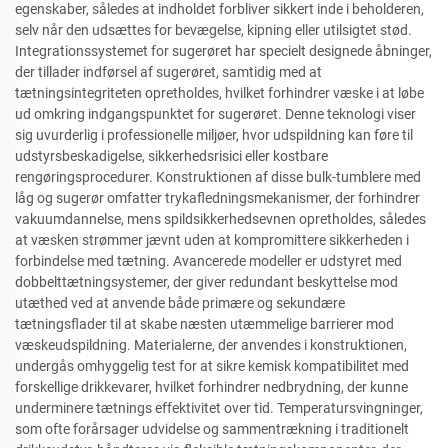
egenskaber, således at indholdet forbliver sikkert inde i beholderen,
selv når den udsættes for bevægelse, kipning eller utilsigtet stød.
Integrationssystemet for sugerøret har specielt designede åbninger,
der tillader indførsel af sugerøret, samtidig med at
tætningsintegriteten opretholdes, hvilket forhindrer væske i at løbe
ud omkring indgangspunktet for sugerøret. Denne teknologi viser
sig uvurderlig i professionelle miljøer, hvor udspildning kan føre til
udstyrsbeskadigelse, sikkerhedsrisici eller kostbare
rengøringsprocedurer. Konstruktionen af disse bulk-tumblere med
låg og sugerør omfatter trykafledningsmekanismer, der forhindrer
vakuumdannelse, mens spildsikkerhedsevnen opretholdes, således
at væsken strømmer jævnt uden at kompromittere sikkerheden i
forbindelse med tætning. Avancerede modeller er udstyret med
dobbelttætningsystemer, der giver redundant beskyttelse mod
utæthed ved at anvende både primære og sekundære
tætningsflader til at skabe næsten utæmmelige barrierer mod
væskeudspildning. Materialerne, der anvendes i konstruktionen,
undergås omhyggelig test for at sikre kemisk kompatibilitet med
forskellige drikkevarer, hvilket forhindrer nedbrydning, der kunne
underminere tætnings effektivitet over tid. Temperatursvingninger,
som ofte forårsager udvidelse og sammentrækning i traditionelt