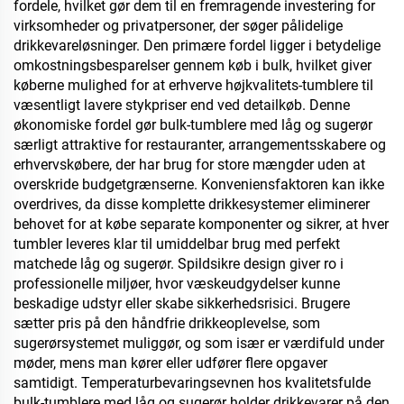
fordele, hvilket gør dem til en fremragende investering for
virksomheder og privatpersoner, der søger pålidelige
drikkevareløsninger. Den primære fordel ligger i betydelige
omkostningsbesparelser gennem køb i bulk, hvilket giver
køberne mulighed for at erhverve højkvalitets-tumblere til
væsentligt lavere stykpriser end ved detailkøb. Denne
økonomiske fordel gør bulk-tumblere med låg og sugerør
særligt attraktive for restauranter, arrangementsskabere og
erhvervskøbere, der har brug for store mængder uden at
overskride budgetgrænserne. Konveniensfaktoren kan ikke
overdrives, da disse komplette drikkesystemer eliminerer
behovet for at købe separate komponenter og sikrer, at hver
tumbler leveres klar til umiddelbar brug med perfekt
matchede låg og sugerør. Spildsikre design giver ro i
professionelle miljøer, hvor væskeudgydelser kunne
beskadige udstyr eller skabe sikkerhedsrisici. Brugere
sætter pris på den håndfrie drikkeoplevelse, som
sugerørsystemet muliggør, og som især er værdifuld under
møder, mens man kører eller udfører flere opgaver
samtidigt. Temperaturbevaringsevnen hos kvalitetsfulde
bulk-tumblere med låg og sugerør holder drikkevarer på den