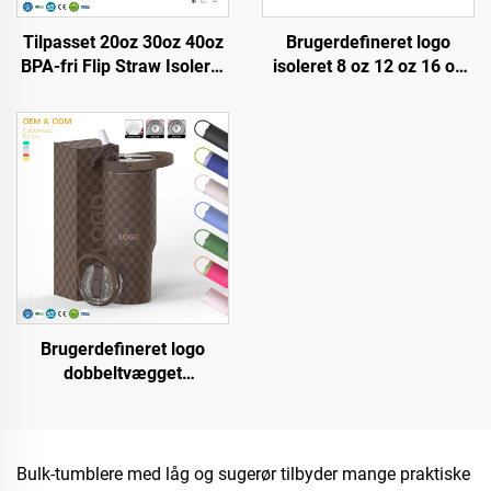
Tilpasset 20oz 30oz 40oz
Brugerdefineret logo
BPA-fri Flip Straw Isoleret
isoleret 8 oz 12 oz 16 oz
Rustfrit Stål Kopp Tumbler
rustfrit stål kafferejsekop
med Lættæt Låg Straw &
portabelt dobbeltvægs
Håndtag til Rejse
vakuum kaffekande med
lættæt låg
Brugerdefineret logo
dobbeltvægget
vakuumportabel kande i
rustfrit stål 20 oz, 32 oz,
40 oz rejsekop med låg til
varme og kolde drikke
Bulk-tumblere med låg og sugerør tilbyder mange praktiske