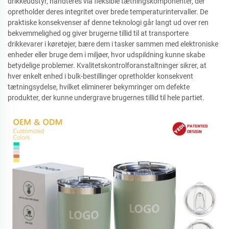
drikkeudstyr, håndteres via fleksible tætningskomponenter, der
opretholder deres integritet over brede temperaturintervaller. De
praktiske konsekvenser af denne teknologi går langt ud over ren
bekvemmelighed og giver brugerne tillid til at transportere
drikkevarer i køretøjer, bære dem i tasker sammen med elektroniske
enheder eller bruge dem i miljøer, hvor udspildning kunne skabe
betydelige problemer. Kvalitetskontrolforanstaltninger sikrer, at
hver enkelt enhed i bulk-bestillinger opretholder konsekvent
tætningsydelse, hvilket eliminerer bekymringer om defekte
produkter, der kunne undergrave brugernes tillid til hele partiet.