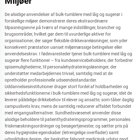
Miljøer
De alsidige anvendelser af bulk-tumblere med låg og sugerør i
forskellige miljøer demonstrerer deres ekstraordinære
tilpasningsevne på tværs af mange indstillinger, brancher og
brugsområder, hvilket gør dem til uvurderlige aktiver for
organisationer, der søger fleksible drikkevareløsninger, som yder
konsekvent præstation uanset miljømæssige betingelser eller
anvendelseskrav. I fødevaresteder tjener bulk-tumblere med låg og
sugerør flere funktioner – fra kundeservicebeholdere, der forbedrer
spisemulighederne, til personalehydrateringsløsninger, der
understøtter medarbejdernes trivsel, samtidig med at de
opretholder professionelle udseendestandarder.
Uddannelsesinstitutioner drager stort fordel af holdbarheden og
sikkerhedsfunktionerne i bulk-tumblere med låg og sugerør, idet de
leverer pålidelige drikkebehov til elever og ansatte, som tåber daglig
campuslivets krav, mens de samtidig reducerer affaldet forbundet
med engangsalternativer. Sundhedsvæsenet anvender disse
alsidige beholdere til patienthydrateringsprogrammer, personales
friskmæskningsordninger og besøgertjenester, og sætter pris på
deres hygiejniske egenskaber (letrengelige overflader) samt
udspildsikre design, der beskytter følsomt medicinsk udstyr mod