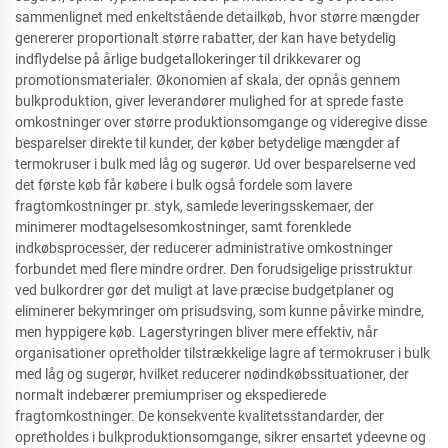
sammenlignet med enkeltstående detailkøb, hvor større mængder
genererer proportionalt større rabatter, der kan have betydelig
indflydelse på årlige budgetallokeringer til drikkevarer og
promotionsmaterialer. Økonomien af skala, der opnås gennem
bulkproduktion, giver leverandører mulighed for at sprede faste
omkostninger over større produktionsomgange og videregive disse
besparelser direkte til kunder, der køber betydelige mængder af
termokruser i bulk med låg og sugerør. Ud over besparelserne ved
det første køb får købere i bulk også fordele som lavere
fragtomkostninger pr. styk, samlede leveringsskemaer, der
minimerer modtagelsesomkostninger, samt forenklede
indkøbsprocesser, der reducerer administrative omkostninger
forbundet med flere mindre ordrer. Den forudsigelige prisstruktur
ved bulkordrer gør det muligt at lave præcise budgetplaner og
eliminerer bekymringer om prisudsving, som kunne påvirke mindre,
men hyppigere køb. Lagerstyringen bliver mere effektiv, når
organisationer opretholder tilstrækkelige lagre af termokruser i bulk
med låg og sugerør, hvilket reducerer nødindkøbssituationer, der
normalt indebærer premiumpriser og ekspedierede
fragtomkostninger. De konsekvente kvalitetsstandarder, der
opretholdes i bulkproduktionsomgange, sikrer ensartet ydeevne og