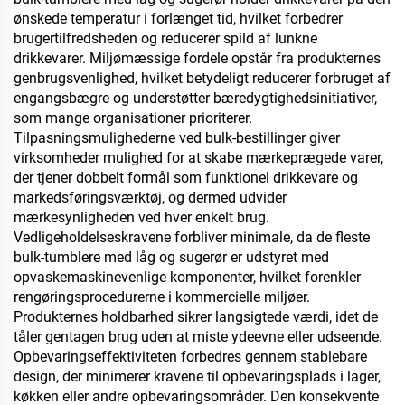
ønskede temperatur i forlænget tid, hvilket forbedrer
brugertilfredsheden og reducerer spild af lunkne
drikkevarer. Miljømæssige fordele opstår fra produkternes
genbrugsvenlighed, hvilket betydeligt reducerer forbruget af
engangsbægre og understøtter bæredygtighedsinitiativer,
som mange organisationer prioriterer.
Tilpasningsmulighederne ved bulk-bestillinger giver
virksomheder mulighed for at skabe mærkeprægede varer,
der tjener dobbelt formål som funktionel drikkevare og
markedsføringsværktøj, og dermed udvider
mærkesynligheden ved hver enkelt brug.
Vedligeholdelseskravene forbliver minimale, da de fleste
bulk-tumblere med låg og sugerør er udstyret med
opvaskemaskinevenlige komponenter, hvilket forenkler
rengøringsprocedurerne i kommercielle miljøer.
Produkternes holdbarhed sikrer langsigtede værdi, idet de
tåler gentagen brug uden at miste ydeevne eller udseende.
Opbevaringseffektiviteten forbedres gennem stablebare
design, der minimerer kravene til opbevaringsplads i lager,
køkken eller andre opbevaringsområder. Den konsekvente