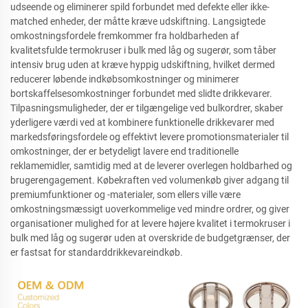
udseende og eliminerer spild forbundet med defekte eller ikke-
matched enheder, der måtte kræve udskiftning. Langsigtede
omkostningsfordele fremkommer fra holdbarheden af
kvalitetsfulde termokruser i bulk med låg og sugerør, som tåber
intensiv brug uden at kræve hyppig udskiftning, hvilket dermed
reducerer løbende indkøbsomkostninger og minimerer
bortskaffelsesomkostninger forbundet med slidte drikkevarer.
Tilpasningsmuligheder, der er tilgængelige ved bulkordrer, skaber
yderligere værdi ved at kombinere funktionelle drikkevarer med
markedsføringsfordele og effektivt levere promotionsmaterialer til
omkostninger, der er betydeligt lavere end traditionelle
reklamemidler, samtidig med at de leverer overlegen holdbarhed og
brugerengagement. Købekraften ved volumenkøb giver adgang til
premiumfunktioner og -materialer, som ellers ville være
omkostningsmæssigt uoverkommelige ved mindre ordrer, og giver
organisationer mulighed for at levere højere kvalitet i termokruser i
bulk med låg og sugerør uden at overskride de budgetgrænser, der
er fastsat for standarddrikkevareindkøb.