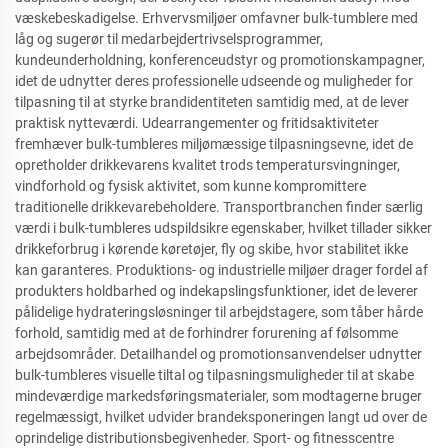
væskebeskadigelse. Erhvervsmiljøer omfavner bulk-tumblere med
låg og sugerør til medarbejdertrivselsprogrammer,
kundeunderholdning, konferenceudstyr og promotionskampagner,
idet de udnytter deres professionelle udseende og muligheder for
tilpasning til at styrke brandidentiteten samtidig med, at de lever
praktisk nytteværdi. Udearrangementer og fritidsaktiviteter
fremhæver bulk-tumbleres miljømæssige tilpasningsevne, idet de
opretholder drikkevarens kvalitet trods temperatursvingninger,
vindforhold og fysisk aktivitet, som kunne kompromittere
traditionelle drikkevarebeholdere. Transportbranchen finder særlig
værdi i bulk-tumbleres udspildsikre egenskaber, hvilket tillader sikker
drikkeforbrug i kørende køretøjer, fly og skibe, hvor stabilitet ikke
kan garanteres. Produktions- og industrielle miljøer drager fordel af
produkters holdbarhed og indekapslingsfunktioner, idet de leverer
pålidelige hydrateringsløsninger til arbejdstagere, som tåber hårde
forhold, samtidig med at de forhindrer forurening af følsomme
arbejdsområder. Detailhandel og promotionsanvendelser udnytter
bulk-tumbleres visuelle tiltal og tilpasningsmuligheder til at skabe
mindeværdige markedsføringsmaterialer, som modtagerne bruger
regelmæssigt, hvilket udvider brandeksponeringen langt ud over de
oprindelige distributionsbegivenheder. Sport- og fitnesscentre