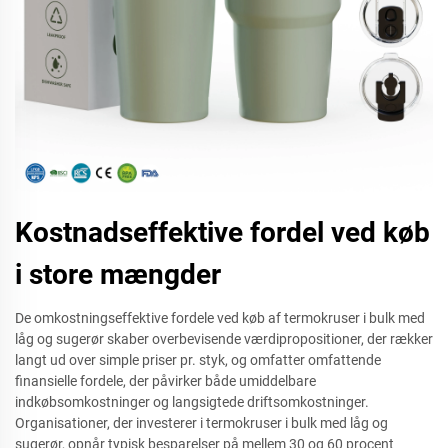
Kostnadseffektive fordel ved køb
i store mængder
De omkostningseffektive fordele ved køb af termokruser i bulk med
låg og sugerør skaber overbevisende værdipropositioner, der rækker
langt ud over simple priser pr. styk, og omfatter omfattende
finansielle fordele, der påvirker både umiddelbare
indkøbsomkostninger og langsigtede driftsomkostninger.
Organisationer, der investerer i termokruser i bulk med låg og
sugerør, opnår typisk besparelser på mellem 30 og 60 procent