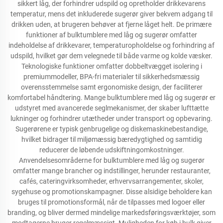
sikkert låg, der forhindrer udspild og opretholder drikkevarens
temperatur, mens det inkluderede sugerør giver bekvem adgang til
drikken uden, at brugeren behøver at fjerne låget helt. De primære
funktioner af bulktumblere med låg og sugerør omfatter
indeholdelse af drikkevarer, temperaturopholdelse og forhindring af
udspild, hvilket gør dem velegnede til både varme og kolde væsker.
Teknologiske funktioner omfatter dobbeltvægget isolering i
premiummodeller, BPA-fri materialer til sikkerhedsmæssig
overensstemmelse samt ergonomiske design, der faciliterer
komfortabel håndtering. Mange bulktumblere med låg og sugerør er
udstyret med avancerede seglmekanismer, der skaber lufttætte
lukninger og forhindrer utætheder under transport og opbevaring.
Sugerørene er typisk genbrugelige og diskemaskinebestandige,
hvilket bidrager til miljømæssig bæredygtighed og samtidig
reducerer de løbende udskiftningomkostninger.
Anvendelsesområderne for bulktumblere med låg og sugerør
omfatter mange brancher og indstillinger, herunder restauranter,
cafés, cateringvirksomheder, erhvervsarrangementer, skoler,
sygehuse og promotionskampagner. Disse alsidige beholdere kan
bruges til promotionsformål, når de tilpasses med logoer eller
branding, og bliver dermed mindelige markedsføringsværktøjer, som