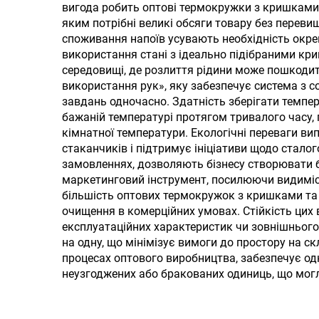
кришкою, соломкою та
кру
вигода робить оптові термокружки з кришками 
яким потрібні великі обсяги товару без переви
ручкою для подорожі
споживання напоїв усувають необхідність окр
герм
використання стані з ідеально підібраними кр
середовищі, де розлиття рідини може пошкодит
використання рук», яку забезпечує система з с
завдань одночасно. Здатність зберігати темп
бажаній температурі протягом тривалого часу,
кімнатної температури. Екологічні переваги в
стаканчиків і підтримує ініціативи щодо сталог
замовленнях, дозволяють бізнесу створювати б
маркетинговий інструмент, посилюючи видиміст
більшість оптових термокружок з кришками т
очищення в комерційних умовах. Стійкість цих
експлуатаційних характеристик чи зовнішнього
на одну, що мінімізує вимоги до простору на ск
процесах оптового виробництва, забезпечує од
неузгоджених або бракованих одиниць, що могл