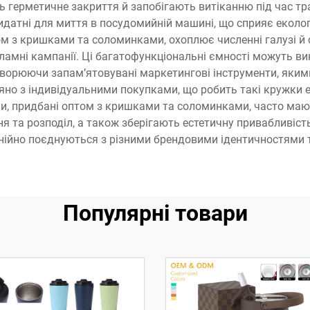
 герметичне закриття й запобігають витіканню під час тр
датні для миття в посудомийній машині, що сприяє екологі
 з кришками та соломинками, охоплює численні галузі й сф
кламні кампанії. Ці багатофункціональні ємності можуть ви
ворюючи запам’ятовувані маркетингові інструменти, яким
яно з індивідуальними покупками, що робить такі кружки 
ки, придбані оптом з кришками та соломинками, часто маю
ня та розподіл, а також зберігають естетичну привабливіст
онійно поєднуються з різними брендовими ідентичностями
Популярні товари