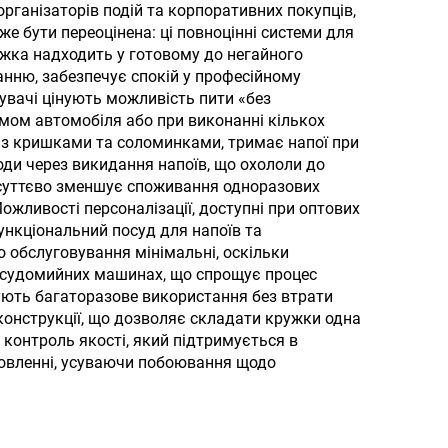
а з
ганізаторів подій та корпоративних покупців,
е бути переоцінена: ці повноцінні системи для
чих і
жка надходить у готовому до негайного
їв
анню, забезпечує спокій у професійному
увачі цінують можливість пити «без
рмом автомобіля або при виконанні кількох
 з кришками та соломинками, тримає напої при
оди через викидання напоїв, що охололи до
о суттєво зменшує споживання одноразових
Можливості персоналізації, доступні при оптових
ункціональний посуд для напоїв та
 обслуговування мінімальні, оскільки
осудомийних машинах, що спрощує процес
мують багаторазове використання без втрати
конструкції, що дозволяє складати кружки одна
й контроль якості, який підтримується в
мовленні, усуваючи побоювання щодо