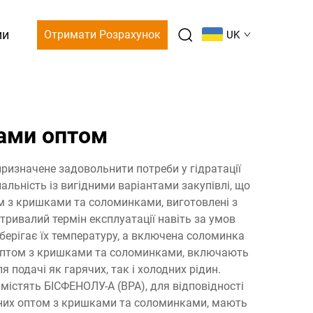
ми
Отримати Розрахунок
UK
ами оптом
ризначене задовольнити потреби у гідратації
альність із вигідними варіантами закупівлі, що
ом з кришками та соломинками, виготовлені з
тривалий термін експлуатації навіть за умов
ерігає їх температуру, а включена соломинка
х оптом з кришками та соломинками, включають
подачі як гарячих, так і холодних рідин.
містять БІСФЕНОЛУ-А (BPA), для відповідності
аних оптом з кришками та соломинками, мають