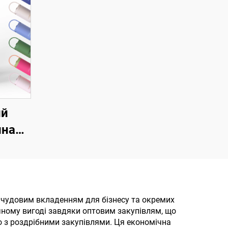
ий
йна
на
ка з
іючої
 32
 чудовим вкладенням для бізнесу та окремих
ічному вигоді завдяки оптовим закупівлям, що
,
 з роздрібними закупівлями. Ця економічна