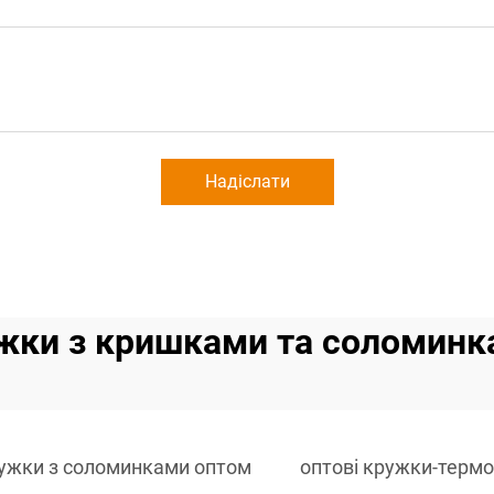
Надіслати
жки з кришками та соломинк
ужки з соломинками оптом
оптові кружки-терм