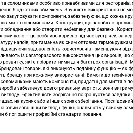
жки з подвійними
дорожня кружк
та соломинками особливо привабливими для ресторанів, ор
щення бюджетних обмежень. Зручність використання не мож
стінками з
кришкою для гаря
емо закуповувати компоненти, забезпечуючи, що кожна кру
етичним кришкою
холодних напо
ишками та соломинками. Конструкція, що запобігає пролив
и обладнання або створити небезпеку для безпеки. Корист
оломинкою — це особливо корисно під час зустрічей, за ке
ературу напоїв, притаманна якісним оптовим термокружкам
 підвищуючи задоволеність користувачів і зменшуючи відх
ипливають із багаторазового використання цих виробів, щ
о розвитку, які є пріоритетними для багатьох організацій. 
рендовані товари, які виконують подвійну функцію — як ф
ь бренду при кожному використанні. Вимоги до технічного
а соломинками мають компоненти, придатні для миття в п
 виробів забезпечує довготривальну вартість: вони витри
 вигляду. Ефективність зберігання покращується завдяки 
ладах, на кухнях або в інших зонах зберігання. Послідовни
наковий зовнішній вигляд і функціональність у всьому за
и б погіршити професійні стандарти подання.