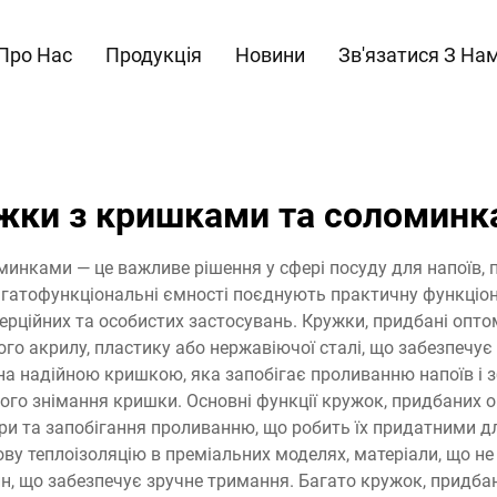
Про Нас
Продукція
Новини
Зв'язатися З На
жки з кришками та соломинк
инками — це важливе рішення у сфері посуду для напоїв, п
багатофункціональні ємності поєднують практичну функціон
ерційних та особистих застосувань. Кружки, придбані опт
ого акрилу, пластику або нержавіючої сталі, що забезпечує 
а надійною кришкою, яка запобігає проливанню напоїв і зб
вного знімання кришки. Основні функції кружок, придбани
и та запобігання проливанню, що робить їх придатними для 
у теплоізоляцію в преміальних моделях, матеріали, що не 
йн, що забезпечує зручне тримання. Багато кружок, придб