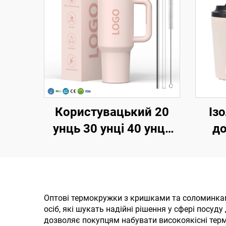
Користувацький 20
Із
унць 30 унці 40 унць
до
без БПА, з відкидною
нер
соломкою, утеплена
і
кружка з нержавійки,
лого
тумблер з
у
Оптові термокружки з кришками та соломинкам
осіб, які шукать надійні рішення у сфері посу
герметичною
пор
дозволяє покупцям набувати високоякісні тер