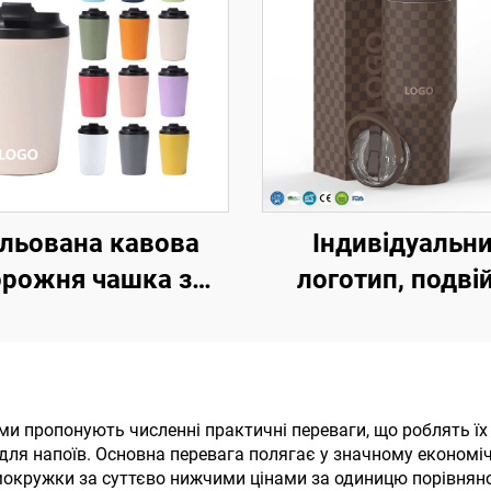
ольована кавова
Індивідуальн
рожня чашка з
логотип, подві
жавіючої сталі з
стінка, вакуум
ндивідуальним
портативна круж
типом, 8 унцій, 12
ручкою, з нержав
нцій, 16 унцій,
сталі, 20 унцій,
и пропонують численні практичні переваги, що роблять їх
ду для напоїв. Основна перевага полягає у значному економ
тативні вакуумні
унції, 40 унцій
мокружки за суттєво нижчими цінами за одиницю порівняно