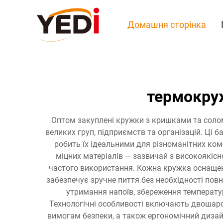
Домашня сторінка
термокру
Оптом закуплені кружки з кришками та солом
великих груп, підприємств та організацій. Ці 
робить їх ідеальними для різноманітних ком
міцних матеріалів — зазвичай з високоякісн
частого використання. Кожна кружка оснащен
забезпечує зручне пиття без необхідності по
утримання напоїв, збереження температур
Технологічні особливості включають двошаров
вимогам безпеки, а також ергономічний диза