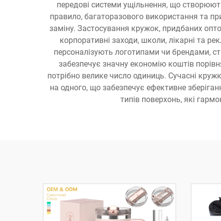
передові системи ущільнення, що створюють
правило, багаторазового використання та при
заміну. Застосування кружок, придбаних оптом
корпоративні заходи, школи, лікарні та ре
персоналізують логотипами чи брендами, ст
забезпечує значну економію коштів порівн
потрібно велике число одиниць. Сучасні круж
на одного, що забезпечує ефективне зберіган
типів поверхонь, які гарм