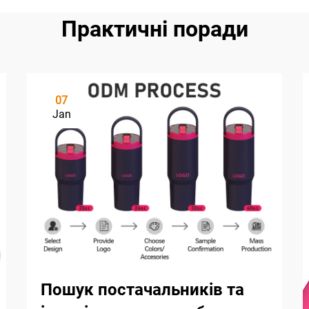
Практичні поради
07
Jan
Пошук постачальників та