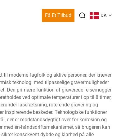
Få Et Tilbud
DA
t til moderne fagfolk og aktive personer, der kræver
termisk teknologi med tilpasselige gravermuligheder
itet. Den primære funktion af graverede reisemugger
etholdes ved optimale temperaturer i op til 8 timer,
, herunder laserætsning, roterende gravering og
ler inspirerende beskeder. Teknologiske funktioner
ål, der er modstandsdygtigt over for korrosion og
emer med én-håndsdriftsmekanismer, så brugeren kan
 sikrer konsekvent dybde og klarhed på alle