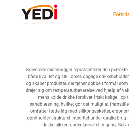
Forsid
Graverede reisemugger repræsenterer den perfekte fu
både kvalitet og stil i deres daglige drikkebehold
og skaber produkter, der tjener dobbelt formål som
drejer sig om temperaturbevarelse ved hjælp af vaku
mens kolde drikke forbliver friskt kølige i op
sandblæsning, hvilket gør det muligt at fremstill
omfatter tætte låg med silikongasketter, ergonom
opretholder strukturel integritet under daglig br
drikke sikkert under kørsel eller gang. Se