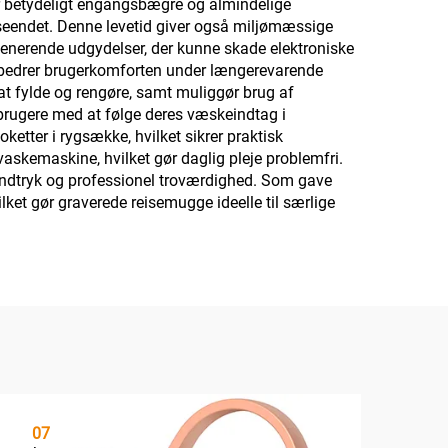
r betydeligt engangsbægre og almindelige
udseendet. Denne levetid giver også miljømæssige
generende udgydelser, der kunne skade elektroniske
forbedrer brugerkomforten under længerevarende
t fylde og rengøre, samt muliggør brug af
brugere med at følge deres væskeindtag i
tter i rygsække, hvilket sikrer praktisk
skemaskine, hvilket gør daglig pleje problemfri.
eindtryk og professionel troværdighed. Som gave
ket gør graverede reisemugge ideelle til særlige
07