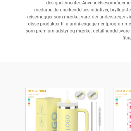
designelementer. Anvendelsesområderne
medarbejderanerkendelsesinitiativer, bryllupsf
reisemugger som mærket vare, der understreger vir
disse produkter til alumni-engagementprogrammer 
som premium-udstyr og mærket detailhandelsvare. 
fit