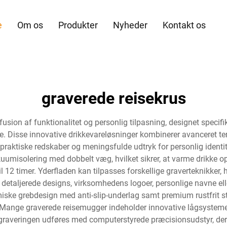
e
Om os
Produkter
Nyheder
Kontakt os
graverede reisekrus
sion af funktionalitet og personlig tilpasning, designet specifik
ere. Disse innovative drikkevareløsninger kombinerer avanceret 
 praktiske redskaber og meningsfulde udtryk for personlig ident
umisolering med dobbelt væg, hvilket sikrer, at varme drikke opr
 til 12 timer. Yderfladen kan tilpasses forskellige graverteknikker
e detaljerede designs, virksomhedens logoer, personlige navne el
iske grebdesign med anti-slip-underlag samt premium rustfrit st
ug. Mange graverede reisemugger indeholder innovative lågsyst
lv graveringen udføres med computerstyrede præcisionsudstyr, der