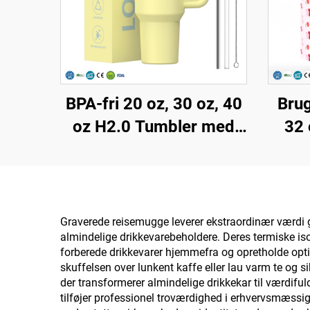
BPA-fri 20 oz, 30 oz, 40
Brug
oz H2.0 Tumbler med
32 
Håndtag og Sugerør, 3-
med
positioners Låg til
kop 
Transport, Isoleret Kop i
rus
Rustfrit Stål
med
Graverede reisemugge leverer ekstraordinær værdi ge
almindelige drikkevarebeholdere. Deres termiske is
v
forberede drikkevarer hjemmefra og opretholde opt
skuffelsen over lunkent kaffe eller lau varm te og s
der transformerer almindelige drikkekar til værdiful
tilføjer professionel troværdighed i erhvervsmæs