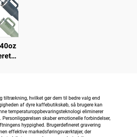
 40oz
eret
 med
og
tiltrækning, hvilket gør dem til bedre valg end
gigheden af dyre kaffebutikskøb, så brugere kan
enne temperaturoppbevaringsteknologi eliminerer
d. Personliggørelsen skaber emotionelle forbindelser,
kiftningens hyppighed. Brugerdefineret gravering
en effektive markedsføringsværktøjer, der