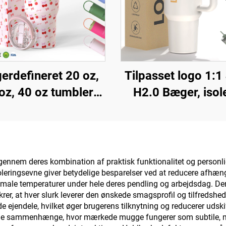
erdefineret 20 oz,
Tilpasset logo 1:1
oz, 40 oz tumbler
H2.0 Bæger, isol
 håndtag, isoleret
rostfrit stål,
med flip-strohætte,
vakuumrejsedåse
tfrit stål rejsekop
sugestraw til
 håndtag til både
Valentinsdag 
nnem deres kombination af praktisk funktionalitet og personlig 
oleringsevne giver betydelige besparelser ved at reducere afhæn
arm og kold drik
camping
imale temperaturer under hele deres pendling og arbejdsdag. D
ikrer, at hver slurk leverer den ønskede smagsprofil og tilfredshe
de ejendele, hvilket øger brugerens tilknytning og reducerer uds
sige sammenhænge, hvor mærkede mugge fungerer som subtile, m