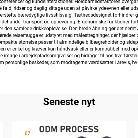
 konferencer og kundeinteraktioner. Holdbarhedsfaktoren overgå
 fald, ridser og daglig slitage uden at påvirke ydeevnen eller 
erstøtte bæredygtige livsstilsvalg. Tæthedsdesignet forhindrer 
i sindet under transport og opbevaring. Ergonomiske funktioner 
r den samlede drikkeoplevelse. Den brede åbning gør det nemt a
verede reisemugge er udstyret med målestregninger, der hjælper 
akte størrelse passer til almindelige bilbægreholder og sidepoke
en er enkel og kræver kun håndvask eller er kompatibel med opva
ge image i arbejdspladsomgivelser og bidrager til positive først
m personlige beskeder, som modtagerne værdsætter i årevis, hvil
Seneste nyt
07