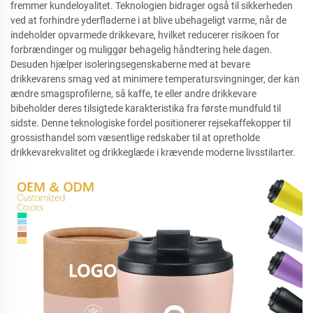
fremmer kundeloyalitet. Teknologien bidrager også til sikkerheden
ved at forhindre yderfladerne i at blive ubehageligt varme, når de
indeholder opvarmede drikkevare, hvilket reducerer risikoen for
forbrændinger og muliggør behagelig håndtering hele dagen.
Desuden hjælper isoleringsegenskaberne med at bevare
drikkevarens smag ved at minimere temperatursvingninger, der kan
ændre smagsprofilerne, så kaffe, te eller andre drikkevare
bibeholder deres tilsigtede karakteristika fra første mundfuld til
sidste. Denne teknologiske fordel positionerer rejsekaffekopper til
grossisthandel som væsentlige redskaber til at opretholde
drikkevarekvalitet og drikkeglæde i krævende moderne livsstilarter.