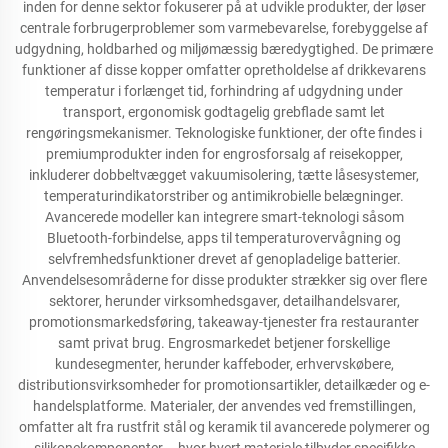
inden for denne sektor fokuserer på at udvikle produkter, der løser
centrale forbrugerproblemer som varmebevarelse, forebyggelse af
udgydning, holdbarhed og miljømæssig bæredygtighed. De primære
funktioner af disse kopper omfatter opretholdelse af drikkevarens
temperatur i forlænget tid, forhindring af udgydning under
transport, ergonomisk godtagelig grebflade samt let
rengøringsmekanismer. Teknologiske funktioner, der ofte findes i
premiumprodukter inden for engrosforsalg af reisekopper,
inkluderer dobbeltvægget vakuumisolering, tætte låsesystemer,
temperaturindikatorstriber og antimikrobielle belægninger.
Avancerede modeller kan integrere smart-teknologi såsom
Bluetooth-forbindelse, apps til temperaturovervågning og
selvfremhedsfunktioner drevet af genopladelige batterier.
Anvendelsesområderne for disse produkter strækker sig over flere
sektorer, herunder virksomhedsgaver, detailhandelsvarer,
promotionsmarkedsføring, takeaway-tjenester fra restauranter
samt privat brug. Engrosmarkedet betjener forskellige
kundesegmenter, herunder kaffeboder, erhvervskøbere,
distributionsvirksomheder for promotionsartikler, detailkæder og e-
handelsplatforme. Materialer, der anvendes ved fremstillingen,
omfatter alt fra rustfrit stål og keramik til avancerede polymerer og