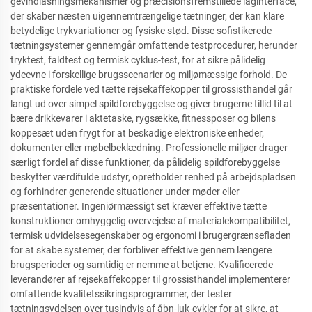
gevindlåsningsmekanismer og præcisionsfremstillede låginterface,
der skaber næsten uigennemtrængelige tætninger, der kan klare
betydelige trykvariationer og fysiske stød. Disse sofistikerede
tætningsystemer gennemgår omfattende testprocedurer, herunder
tryktest, faldtest og termisk cyklus-test, for at sikre pålidelig
ydeevne i forskellige brugsscenarier og miljømæssige forhold. De
praktiske fordele ved tætte rejsekaffekopper til grossisthandel går
langt ud over simpel spildforebyggelse og giver brugerne tillid til at
bære drikkevarer i aktetaske, rygsække, fitnessposer og bilens
koppesæt uden frygt for at beskadige elektroniske enheder,
dokumenter eller møbelbeklædning. Professionelle miljøer drager
særligt fordel af disse funktioner, da pålidelig spildforebyggelse
beskytter værdifulde udstyr, opretholder renhed på arbejdspladsen
og forhindrer generende situationer under møder eller
præsentationer. Ingeniørmæssigt set kræver effektive tætte
konstruktioner omhyggelig overvejelse af materialekompatibilitet,
termisk udvidelsesegenskaber og ergonomi i brugergrænsefladen
for at skabe systemer, der forbliver effektive gennem længere
brugsperioder og samtidig er nemme at betjene. Kvalificerede
leverandører af rejsekaffekopper til grossisthandel implementerer
omfattende kvalitetssikringsprogrammer, der tester
tætningsydelsen over tusindvis af åbn-luk-cykler for at sikre, at