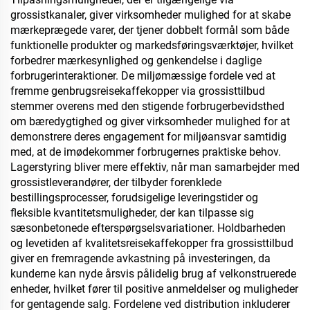
grossistkanaler, giver virksomheder mulighed for at skabe
mærkeprægede varer, der tjener dobbelt formål som både
funktionelle produkter og markedsføringsværktøjer, hvilket
forbedrer mærkesynlighed og genkendelse i daglige
forbrugerinteraktioner. De miljømæssige fordele ved at
fremme genbrugsreisekaffekopper via grossisttilbud
stemmer overens med den stigende forbrugerbevidsthed
om bæredygtighed og giver virksomheder mulighed for at
demonstrere deres engagement for miljøansvar samtidig
med, at de imødekommer forbrugernes praktiske behov.
Lagerstyring bliver mere effektiv, når man samarbejder med
grossistleverandører, der tilbyder forenklede
bestillingsprocesser, forudsigelige leveringstider og
fleksible kvantitetsmuligheder, der kan tilpasse sig
sæsonbetonede efterspørgselsvariationer. Holdbarheden
og levetiden af kvalitetsreisekaffekopper fra grossisttilbud
giver en fremragende avkastning på investeringen, da
kunderne kan nyde årsvis pålidelig brug af velkonstruerede
enheder, hvilket fører til positive anmeldelser og muligheder
for gentagende salg. Fordelene ved distribution inkluderer