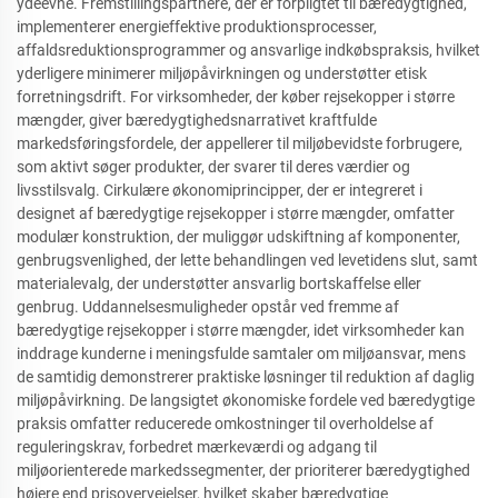
ydeevne. Fremstillingspartnere, der er forpligtet til bæredygtighed,
implementerer energieffektive produktionsprocesser,
affaldsreduktionsprogrammer og ansvarlige indkøbspraksis, hvilket
yderligere minimerer miljøpåvirkningen og understøtter etisk
forretningsdrift. For virksomheder, der køber rejsekopper i større
mængder, giver bæredygtighedsnarrativet kraftfulde
markedsføringsfordele, der appellerer til miljøbevidste forbrugere,
som aktivt søger produkter, der svarer til deres værdier og
livsstilsvalg. Cirkulære økonomiprincipper, der er integreret i
designet af bæredygtige rejsekopper i større mængder, omfatter
modulær konstruktion, der muliggør udskiftning af komponenter,
genbrugsvenlighed, der lette behandlingen ved levetidens slut, samt
materialevalg, der understøtter ansvarlig bortskaffelse eller
genbrug. Uddannelsesmuligheder opstår ved fremme af
bæredygtige rejsekopper i større mængder, idet virksomheder kan
inddrage kunderne i meningsfulde samtaler om miljøansvar, mens
de samtidig demonstrerer praktiske løsninger til reduktion af daglig
miljøpåvirkning. De langsigtet økonomiske fordele ved bæredygtige
praksis omfatter reducerede omkostninger til overholdelse af
reguleringskrav, forbedret mærkeværdi og adgang til
miljøorienterede markedssegmenter, der prioriterer bæredygtighed
højere end prisovervejelser, hvilket skaber bæredygtige