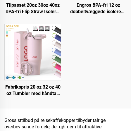
Tilpasset 20oz 30oz 40oz
Engros BPA-fri 12 oz
BPA-fri Flip Straw Isoleret
dobbeltvæggede isolerede
Rustfrit Stål Kopp Tumbler
rejsekander i rustfrit stål,
med Lættæt Låg Straw &
vakuumtumbler med
Håndtag til Rejse
individuelt logo
Fabrikspris 20 oz 32 oz 40
oz Tumbler med håndtag
og strålokket Isoleret kop
Genbrugelig rostfri stål
Sublimeringsrejsetumbler
Grossisttilbud på reisekaffekopper tilbyder talrige
overbevisende fordele, der gør dem til attraktive