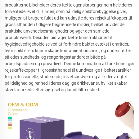
produkterne bibeholder deres tætte egenskaber gennem hele deres
forventede levetid. Tilliden, som pålidelig spildforebyggelse giver,
muliggør, at brugere fuldt ud kan udnytte deres rejsekaffekopper til
grossisthandel i tidligere begrænsede miljøer, hvilket udvider de
praktiske anvendelsesmuligheder og øger den samlede
produktværdi. Desuden bidrager tætte konstruktioner til
hygiejnevedligeholdelse ved at forhindre bakterievækst i områder,
hvor spild ellers kunne skabe kontaminationsrisici, og understøtter
således sundheds- og rengøringsstandarder både på
arbejdspladsen og i privatlivet. Denne kombination af funktioner gør
rejsekaffekopper til grossisthandel til uundværlige tilbehørsartikler
for professionelle, studerende, idrætsudøvere og alle, der vægter
pålidelighed og renhed i deres daglige drikkevaner, hvilket skaber
stærk markeds efterspørgsel og kundetilfredshed.