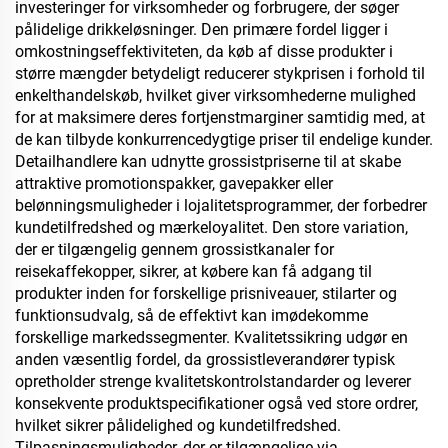
investeringer for virksomheder og forbrugere, der søger
pålidelige drikkeløsninger. Den primære fordel ligger i
omkostningseffektiviteten, da køb af disse produkter i
større mængder betydeligt reducerer stykprisen i forhold til
enkelthandelskøb, hvilket giver virksomhederne mulighed
for at maksimere deres fortjenstmarginer samtidig med, at
de kan tilbyde konkurrencedygtige priser til endelige kunder.
Detailhandlere kan udnytte grossistpriserne til at skabe
attraktive promotionspakker, gavepakker eller
belønningsmuligheder i lojalitetsprogrammer, der forbedrer
kundetilfredshed og mærkeloyalitet. Den store variation,
der er tilgængelig gennem grossistkanaler for
reisekaffekopper, sikrer, at købere kan få adgang til
produkter inden for forskellige prisniveauer, stilarter og
funktionsudvalg, så de effektivt kan imødekomme
forskellige markedssegmenter. Kvalitetssikring udgør en
anden væsentlig fordel, da grossistleverandører typisk
opretholder strenge kvalitetskontrolstandarder og leverer
konsekvente produktspecifikationer også ved store ordrer,
hvilket sikrer pålidelighed og kundetilfredshed.
Tilpasningsmuligheder, der er tilgængelige via