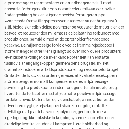
større mængder repræsenterer en grundlæggende skift mod
ansvarlig forbrugerkultur og virksomheders miljøansvar, hvilket
finder genklang hos en stigende bevidst forbrugergruppe.
Avancerede fremstillingsprocesser integrerer nu genbrugt rustfrit
stål, biologisk nedbrydelige polymerer og vedvarende materialer, der
betydeligt reducerer den miljømæssige belastning forbundet med
produktionen, samtidig med at de opretholder fremragende
ydeevne. De miljømæssige fordele ved at fremme rejsekopper i
større mængder strækker sig langt ud over individuelle produkters
levetidsbetraktninger, da hver kande potentielt kan erstatte
tusindvis af engangskoppen gennem dens brugstid, hvilket
dramatisk reducerer affaldsproduktionen og ressourceforbruget.
Omfattende livscyklusvurderinger viser, at kvalitetsrejsekopper i
større mængder normalt kompenserer deres miljømæssige
påvirkning fra produktionen inden for uger efter almindelig brug,
hvorefter de fortsætter med at yde netto-positive miljømæssige
fordele i årevis. Materialer- og videnskabelige innovationer, der
driver bæredygtige rejsekopper i større mængder, omfatter
udviklingen af plantebaserede polymerer, genbrugte metal-
legeringer og ikke-toksiske belægningsystemer, som eliminerer
skadelige kemikalier uden at kompromittere holdbarhed og