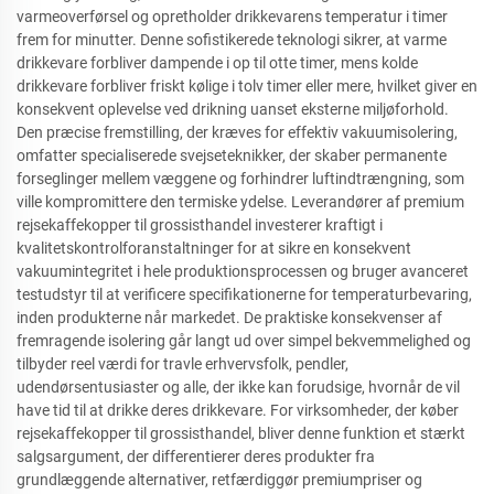
varmeoverførsel og opretholder drikkevarens temperatur i timer
frem for minutter. Denne sofistikerede teknologi sikrer, at varme
drikkevare forbliver dampende i op til otte timer, mens kolde
drikkevare forbliver friskt kølige i tolv timer eller mere, hvilket giver en
konsekvent oplevelse ved drikning uanset eksterne miljøforhold.
Den præcise fremstilling, der kræves for effektiv vakuumisolering,
omfatter specialiserede svejseteknikker, der skaber permanente
forseglinger mellem væggene og forhindrer luftindtrængning, som
ville kompromittere den termiske ydelse. Leverandører af premium
rejsekaffekopper til grossisthandel investerer kraftigt i
kvalitetskontrolforanstaltninger for at sikre en konsekvent
vakuumintegritet i hele produktionsprocessen og bruger avanceret
testudstyr til at verificere specifikationerne for temperaturbevaring,
inden produkterne når markedet. De praktiske konsekvenser af
fremragende isolering går langt ud over simpel bekvemmelighed og
tilbyder reel værdi for travle erhvervsfolk, pendler,
udendørsentusiaster og alle, der ikke kan forudsige, hvornår de vil
have tid til at drikke deres drikkevare. For virksomheder, der køber
rejsekaffekopper til grossisthandel, bliver denne funktion et stærkt
salgsargument, der differentierer deres produkter fra
grundlæggende alternativer, retfærdiggør premiumpriser og