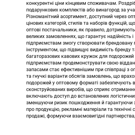
кришкою, соломкою та
і
конкурентні ціни кінцевим споживачам. Роздрі
подарункових комплектів або винагород за учас
ручкою для подорожі
Різноманітний асортимент, доступний через оп
цінових категорій, стилів та наборів функцій,
оптові постачальники, як правило, дотримуютьс
великих замовленнях, що гарантує надійність і
підприємствам змогу створювати брендовану п
інструментом, що підвищує видимість бренду та
багаторазових кавових кружок для подорожей 
підприємствам продемонструвати свою відданіс
запасами стає ефективнішим при співпраці з 
та гнучкі варіанти обсягів замовлень, що врах
подорожей у оптовому форматі забезпечують ві
сконструйованих виробів, що сприяє отриманню
включають доступ до встановлених логістичних
зменшуючи ризик пошкодження й гарантуючи за
про продукцію, рекламні матеріали та технічн
продажі, формуючи взаємовигідні партнерства,