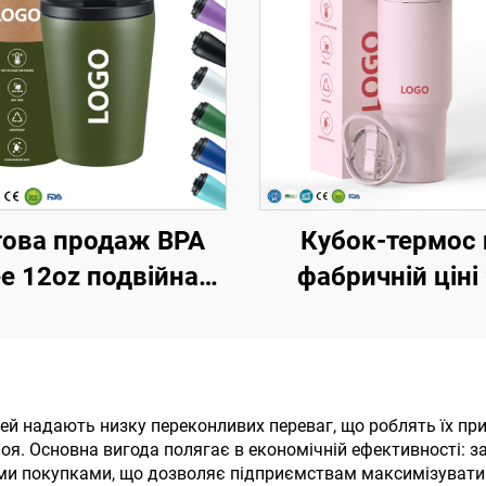
ова продаж BPA
Кубок-термос 
ee 12oz подвійна
фабричній ціні
інка ізольовані
унцій, 32 унції, 40
орожні кавові
з ручкою та криш
ки з нержавіючої
трубочкою,
талі, вакуумний
ізольований куб
ей надають низку переконливих переваг, що роблять їх пр
поя. Основна вигода полягає в економічній ефективності: 
термос з
багаторазовий т
ими покупками, що дозволяє підприємствам максимізувати