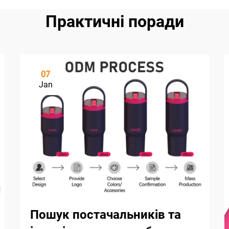
Практичні поради
07
Jan
Пошук постачальників та