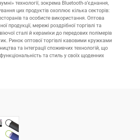
ні» технології, зокрема Bluetooth-з’єднання,
вання цих продуктів охоплює кілька секторів:
есторанів та особисте використання. Оптова
ої продукції, мережі роздрібної торгівлі та
іючої сталі й кераміки до передових полімерів
стик. Ринок оптової торгівлі кавовими кружками
ицтва та інтеграції споживчих технологій, що
 функціональність та стиль у своїх щоденних