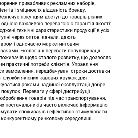
талі
ворення привабливих рекламних наборів,
нтів і зміцнює їх відданість бренду.
ї
безпечує покупцям доступ до товарів різних
е однією важливою перевагою є гарантія якості:
жені технічні характеристики продукції в усіх
тупні через оптові канали, дають
варом і одночасно маркетинговим
вачами. Екологічні переваги популяризації
поживачів щодо сталого розвитку, що дозволяє
и практичні потреби клієнтів. Управління
си замовлення, передбачувані строки доставки
ін служби якісних кавових кружок для
жуватися роками надійної експлуатації добре
покупок. Переваги у сфері дистрибуції
оброблення товарів під час транспортування,
их постачальників часто включає інформацію
ормувати споживачів і ефективно стимулювати
 у конкурентному ринковому середовищі.