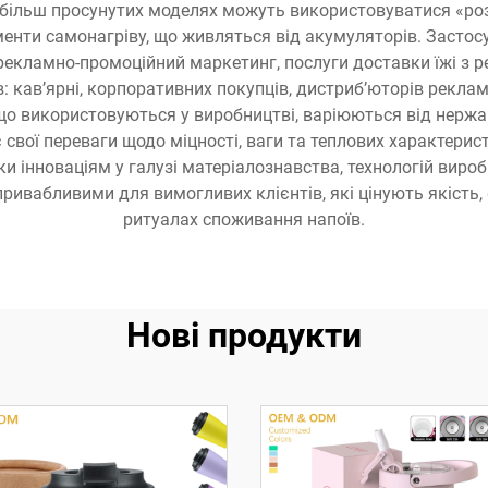
 більш просунутих моделях можуть використовуватися «розум
енти самонагріву, що живляться від акумуляторів. Застосу
 рекламно-промоційний маркетинг, послуги доставки їжі з р
в: кав’ярні, корпоративних покупців, дистриб’юторів рекламн
що використовуються у виробництві, варіюються від нержав
 свої переваги щодо міцності, ваги та теплових характери
 інноваціям у галузі матеріалознавства, технологій виробн
ривабливими для вимогливих клієнтів, які цінують якість,
ритуалах споживання напоїв.
Нові продукти