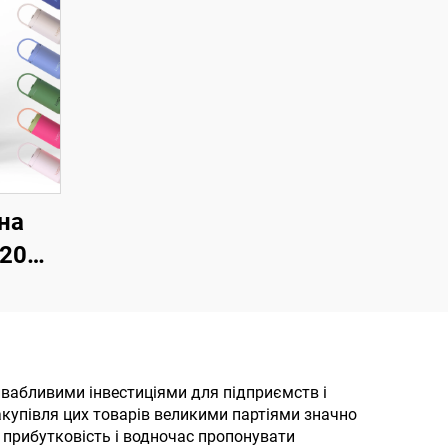
на
 20
 унцій
кою з
ок,
ивабливими інвестиціями для підприємств і
закупівля цих товарів великими партіями значно
ермос
 прибутковість і водночас пропонувати