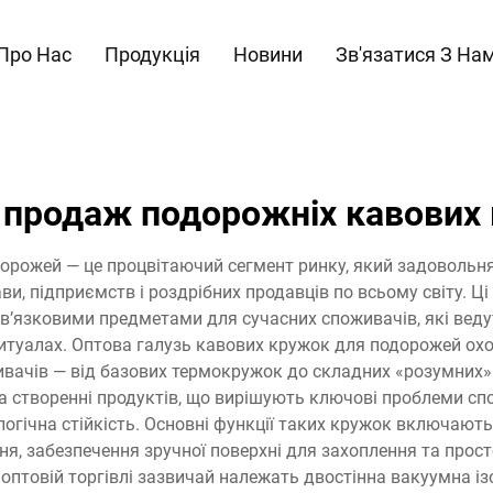
Про Нас
Продукція
Новини
Зв'язатися З На
 продаж подорожніх кавових
орожей — це процвітаючий сегмент ринку, який задовольня
ви, підприємств і роздрібних продавців по всьому світу. Ц
бов’язковими предметами для сучасних споживачів, які веду
ритуалах. Оптова галузь кавових кружок для подорожей ох
ивачів — від базових термокружок до складних «розумних»
на створенні продуктів, що вирішують ключові проблеми сп
логічна стійкість. Основні функції таких кружок включаю
ня, забезпечення зручної поверхні для захоплення та прос
птовій торгівлі зазвичай належать двостінна вакуумна із