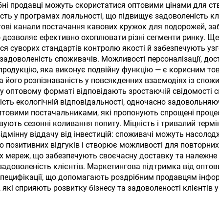
ндивідуальним
з нержавіючої с
бні продавці можуть скористатися оптовими цінами для ст
ть у програмах лояльності, що підвищує задоволеність кліє
логотипом
для сублімаці
тові канали постачання кавових кружок для подорожей, за
 що дозволяє ефективно охоплювати різні сегменти ринку. Щ
я суворих стандартів контролю якості й забезпечують узгод
 задоволеність споживачів. Можливості персоналізації, дос
родукцію, яка виконує подвійну функцію — є корисним то
 його розпізнаваність у повсякденних взаємодіях із спожи
у оптовому форматі відповідають зростаючій свідомості с
ть екологічній відповідальності, одночасно задовольняюч
оптовими постачальниками, які пропонують спрощені проце
овують сезонні коливання попиту. Міцність і тривалий терм
дмінну віддачу від інвестицій: споживачі можуть насолод
 позитивних відгуків і створює можливості для повторних 
 мереж, що забезпечують своєчасну доставку та належне 
доволеність клієнтів. Маркетингова підтримка від оптов
і специфікації, що допомагають роздрібним продавцям інф
 які сприяють розвитку бізнесу та задоволеності клієнтів