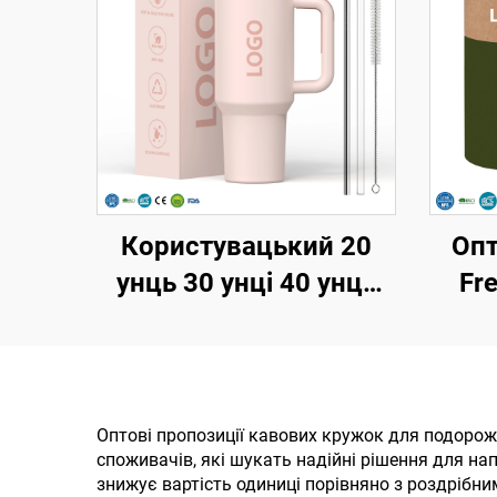
Користувацький 20
Опт
унць 30 унці 40 унць
Fr
без БПА, з відкидною
ст
соломкою, утеплена
д
кружка з нержавійки,
круж
тумблер з
с
Оптові пропозиції кавових кружок для подорож
споживачів, які шукать надійні рішення для на
герметичною
знижує вартість одиниці порівняно з роздрібн