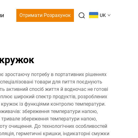
ми
Отримати Розрахунок
UK
 кружок
є зростаючу потребу в портативних рішеннях
і спеціалізовані товари для пиття поєднують
ть активний спосіб життя й водночас не готові
оплює широкий спектр продуктів, розроблених
 кружок із функціями контролю температури.
оживачів: збереження температури напою,
ть тривале збереження температури напою,
тоту очищення. До технологічних особливостей
оляція, герметичні кришки, індикаторні смужки