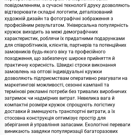
повідомленням, а сучасні технології друку дозволяють
відтворювати складні логотипи, деталізований
художній дизайн та фотографічні зображення з
професійним результатом. Універсальна популярність
кружок виходить за межі демографічних
характеристик, роблячи їх придатними подарунками
для співробітників, клієнтів, партнерів та потенційних
замовників будь-якого віку та професійного
походження, що забезпечує широке прийняття й
практичну корисність. Швидкі строки виконання
замовлень на оптові індивідуальні кружки
дозволяють підприємствам оперативно реагувати на
маркетингові можливості, сезонні кампанії та
термінові рекламні потреби без тривалих виробничих
затримок чи надмірних витрат. Невелика вага й
компактні розміри кружок спрощують логістику
доставки й зменшують транспортні витрати, а їх
стосовна конструкція оптимізує простір для
зберігання й управління запасами. Екологічні переваги
виникають завдяки популяризації багаторазових