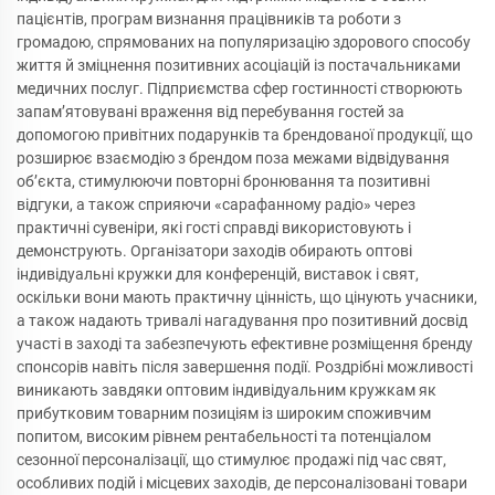
пацієнтів, програм визнання працівників та роботи з
громадою, спрямованих на популяризацію здорового способу
життя й зміцнення позитивних асоціацій із постачальниками
медичних послуг. Підприємства сфер гостинності створюють
запам’ятовувані враження від перебування гостей за
допомогою привітних подарунків та брендованої продукції, що
розширює взаємодію з брендом поза межами відвідування
об’єкта, стимулюючи повторні бронювання та позитивні
відгуки, а також сприяючи «сарафанному радіо» через
практичні сувеніри, які гості справді використовують і
демонструють. Організатори заходів обирають оптові
індивідуальні кружки для конференцій, виставок і свят,
оскільки вони мають практичну цінність, що цінують учасники,
а також надають тривалі нагадування про позитивний досвід
участі в заході та забезпечують ефективне розміщення бренду
спонсорів навіть після завершення події. Роздрібні можливості
виникають завдяки оптовим індивідуальним кружкам як
прибутковим товарним позиціям із широким споживчим
попитом, високим рівнем рентабельності та потенціалом
сезонної персоналізації, що стимулює продажі під час свят,
особливих подій і місцевих заходів, де персоналізовані товари