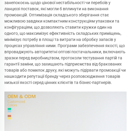
занепокоєнь щодо цінової нестабільності чи перебоїв у
ланцюзі поставок, які могли б вплинути на виконання
промоакцій. Оптимізація складського зберігання стає
можливою завдяки компактним конструкціям упаковки та
конфігураціям, що дозволяють ставити кружки один на
одного, що максимізує ефективність складських приміщень,
мінімізує потребу в площі та витрати на обробку запасів у
процесах управління ними. Програми забезпечення якості, що
впроваджують авторитетні оптові постачальники, включають
зразки перед виробництвом, протоколи тестування партій та
гарантії заміни, що захищають підприємства від бракованих
товарів або помилок друку, які можуть підірвати промоакції чи
нашкодити репутації бренду через розповсюдження товарів
низької якості серед цінних клієнтів та бізнес-партнерів.