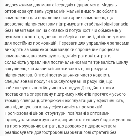
недосяжними для малих і середніх підприємств. Модель
оптових закупівель усуває мінімальні вимоги до обсягів
замовлення для подальших повторних замовлень, що
дозволяє підприємствам підтримувати стабільні рівні запасів
без навантаження на складські потужності чи обмежень у
рухомості коштів, одночасно зберігаючи вигідні цінові умови
для постійних промоакцій. Переваги для управління запасами
виходять за межі економії завдяки спрощеним процесам
замовлення, що зменшують адміністративні витрати,
складність управління постачальниками та тривалість циклу
закупівель, які зазвичай споживають цінні ресурси
підприємства. Оптові постачальники часто надають
спеціалізовані послуги з обслуговування рахунків, що
забезпечують постійну якість продукції, надійні строки
поставки та оперативну підтримку клієнтів протягом усього
терміну співпраці, створюючи експлуатаційну ефективність,
яка підвищує загальну ефективність промоакцій.
Прогнозовані цінові структури, пов’язані з оптовими
індивідуальними кружками, сприяють точному бюджетуванню
та прогнозуванню витрат, що дозволяє підприємствам
реалізовувати довгострокові маркетингові стратегії без