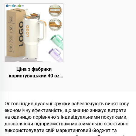
Ціна з фабрики
користувацький 40 oz
Тумблер утеплений
багаторазовий
нержавіюча сталь
подвійні стіни
Оптові індивідуальні кружки забезпечують виняткову
Подорожній тумблер
економічну ефективність, що значно знижує витрати
пляшка з ручкою
на одиницю порівняно з індивідуальними покупками,
кришкою з соломінкою
дозволяючи підприємствам максимально ефективно
використовувати свій маркетинговий бюджет та