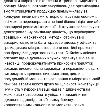
досягати широкого охоплення й тривалої видимості
бренду. Модель оптових закупівель дає організаціям
змогу отримувати продукцію преміум-класу за
конкурентними цінами, створюючи суттєві економії,
які можна перенаправити на інші бізнес-ініціативи або
розширені рекламні кампанії. Ці кружки забезпечують
довготривальну рекламну цінність, що перевершує
традиційні маркетингові методи: отримувачі
використовують їх багаторазово вдома, у офісах та
громадських місцях, створюючи постійні враження
про бренд без додаткових витрат. Стійкість якісних
оптових індивідуальних кружок гарантує, що ваші
інвестиції продовжуватимуть приносити прибуток
роками: високоякісна кераміка та нержавіюча сталь
витримують щоденне використання, цикли в
посудомийній машині та нагрівання в мікрохвильовій
печі без втрати якості друку чи цілісності конструкції.
Гнучкість у персоналізації надає підприємствам
можливість створювати унікальні дизайни, які
ідеально відповідають їхньому бренду,
корпоративним кольорам та маркетинговим