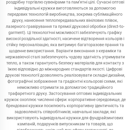
роздрібну торгівлю сувенірами та пам’ятні цілі. Сучасні оптові
індивідуальні кружки виготовляються за допомогою
передових технологій виробництва, зокрема сублімаційного
друку, нанесення теплопередавальних вінілових плівок,
лазерного гравірування та прямої друкової обробки (direct-to-
garment). Ці технологічні можливості забезпечують графіку
високої роздільної здатності, насичене відтворення кольорів і
стійку персоналізацію, яка витримує багаторазове прання та
щоденне використання. Варіанти виконання з кераміки та
нержавіючої сталі забезпечують чудову здатність утримувати
тепло, а також гарантують безпеку матеріалів для контакту з
їжею відповідно до міжнародних стандартів якості. Цифрові
друкові технології дозволяють реалізовувати складні дизайни,
фотографічні зображення та градієнтні кольорові схеми, які
неможливо отримати за допомогою традиційного
трафаретного друку. Застосування оптових індивідуальних
кружок охоплює численні сфери: корпоративне середовище, де
брендовані кружки посилюють корпоративну ідентичність та
задоволеність співробітників; навчальні заклади, які
використовують індивідуальні кружки для фундрайзингових
кампаній, подарунків випускникам та товарів, що