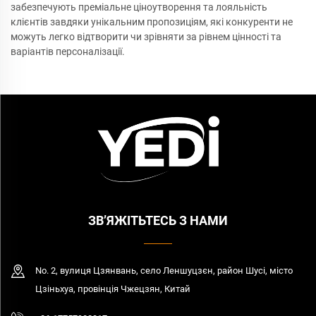
забезпечують преміальне ціноутворення та лояльність
клієнтів завдяки унікальним пропозиціям, які конкуренти не
можуть легко відтворити чи зрівняти за рівнем цінності та
варіантів персоналізації.
ЗВ’ЯЖІТЬТЕСЬ З НАМИ
No. 2, вулиця Цзянвань, село Леншуцзєн, район Шусі, місто
Цзіньхуа, провінція Чжецзян, Китай