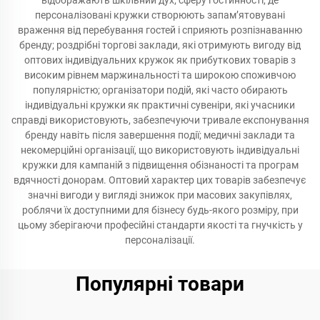
відображають шкільний дух; сферу гостинності, де
персоналізовані кружки створюють запам’ятовувані
враження від перебування гостей і сприяють розпізнаванню
бренду; роздрібні торгові заклади, які отримують вигоду від
оптових індивідуальних кружок як прибуткових товарів з
високим рівнем маржинальності та широкою споживчою
популярністю; організатори подій, які часто обирають
індивідуальні кружки як практичні сувеніри, які учасники
справді використовують, забезпечуючи тривале експонування
бренду навіть після завершення події; медичні заклади та
некомерційні організації, що використовують індивідуальні
кружки для кампаній з підвищення обізнаності та програм
вдячності донорам. Оптовий характер цих товарів забезпечує
значні вигоди у вигляді знижок при масових закупівлях,
роблячи їх доступними для бізнесу будь-якого розміру, при
цьому зберігаючи професійні стандарти якості та гнучкість у
персоналізації.
Популярні товари