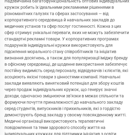
Надзвичайна багатофункціональність оптових індивідуальних
кружок робить їх ідеальними рекламними рішеннями в
різноманітних галузях та сферах застосування — від
корпоративного середовища й навчальних закладів до
медичних установ та сфер послуг гостинності. Кожна з цих
сфер отримує унікальні переваги, яких не можуть забезпечити
стандартні рекламні товари. У корпоративних програмах
подарунків індивідуальні кружки використовують для
підсилення морального стану співробітників та ініціатив
визнання досягнень, а також для популяризації іміджу бренду
в офісному середовищі, де щоденне використання забезпечує
постійну видимість серед персоналу, відвідувачів і клієнтів, які
асоціюють якісні товари з цінностями компанії. Навчальні
заклади виявляють винятковий потенціал для збору коштів
через продаж індивідуальних кружок, що генерує значні
доходи, одночасно зміцнюючи зв’язки в межах спільноти та
формуючи почуття приналежності до навчального закладу
серед студентів, випускників і прихильників, які з гордістю
демонструють бренд закладу у своєму повсякденному житті.
Медичні організації використовують терапевтичні
повідомлення та теми здорового способу життя на
індивідуальних кружках для підтримки ініціатив з освіти