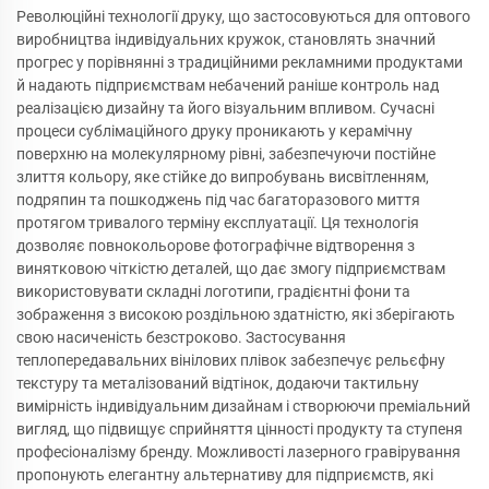
Революційні технології друку, що застосовуються для оптового
виробництва індивідуальних кружок, становлять значний
прогрес у порівнянні з традиційними рекламними продуктами
й надають підприємствам небачений раніше контроль над
реалізацією дизайну та його візуальним впливом. Сучасні
процеси сублімаційного друку проникають у керамічну
поверхню на молекулярному рівні, забезпечуючи постійне
злиття кольору, яке стійке до випробувань висвітленням,
подряпин та пошкоджень під час багаторазового миття
протягом тривалого терміну експлуатації. Ця технологія
дозволяє повнокольорове фотографічне відтворення з
винятковою чіткістю деталей, що дає змогу підприємствам
використовувати складні логотипи, градієнтні фони та
зображення з високою роздільною здатністю, які зберігають
свою насиченість безстроково. Застосування
теплопередавальних вінілових плівок забезпечує рельєфну
текстуру та металізований відтінок, додаючи тактильну
вимірність індивідуальним дизайнам і створюючи преміальний
вигляд, що підвищує сприйняття цінності продукту та ступеня
професіоналізму бренду. Можливості лазерного гравірування
пропонують елегантну альтернативу для підприємств, які