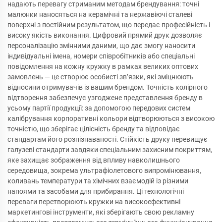
надають перевагу стриманим методам брендування: точні
малюнки наносяться на керамічні та нержавіючі сталеві
поверхні з постійним результатом, що передає професійність і
високу якість виконання. Цифровий прямий друк дозволяє
персоналізацію змінними даними, що дає змогу наносити
індивідуальні імена, номери співробітників або спеціальні
повідомлення на кожну кружку в рамках великих оптових
замовлень — це створює особисті зв’язки, які зміцнюють
відносини отримувачів із вашим брендом. Точність колірного
відтворення забезпечує узгоджене представлення бренду в
усьому партії продукції: за допомогою передових систем
калібрування корпоративні кольори відтворюються з високою
точністю, що зберігає цілісність бренду та відповідає
стандартам його розпізнаваності. Стійкість друку перевищує
галузеві стандарти завдяки спеціальним захисним покриттям,
яке захищає зображення від впливу навколишнього
середовища, зокрема ультрафіолетового випромінювання,
коливань температури та хімічних взаємодій із різними
напоями та засобами для прибирання. Ці технологічні
переваги перетворюють кружки на високоефективні
маркетингові інструменти, які зберігають свою рекламну