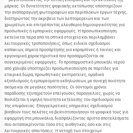
μάρκας. Οι δυνατότητες ψηφιακής εκτύπωσης υποστηρίζουν
την αναπαραγωγή φωτογραφιών και περίπλοκων έργων τέχνης,
διατηρώντας την ακρίβεια των λεπτομερειών και των
χρωμάτων, και επιτρέποντας ελευθερία δημιουργικότητας για
προσωπικές ή εμπορικές εφαρμογές. Η προσωπικοποίηση
εκτείνεται πέρα από τα οπτικά στοιχεία και περιλαμβάνει
λειτουργικές τροποποιήσεις, όπως ειδικοί σχεδιασμοί
καπακιών, σημεία προσάρτησης για καραμπίνες ή ταινίες και
εργονομικά χαρακτηριστικά που προσαρμόζονται σε
συγκεκριμένες εφαρμογές. Το προσαρμοστικό μπουκάλι νερού
από χάλυβα υποστηρίζει προσωπικοποίηση σε παρτίδες για
εταιρικά δώρα, προωθητικές εκστρατείες, ομαδικά
εξοπλισμούς ή εμπορεύματα εκδηλώσεων, με συνεχή ποιότητα
ακόμα και σε μεγάλες ποσότητες. Οι σύντομοι χρόνοι
παράδοσης εξυπηρετούν επείγουσες παραγγελίες, χωρίς να
θυσιάζεται η υψηλή ποιότητα εκτέλεσης του σχεδιασμού και
της επιφάνειας. Επαγγελματικές υπηρεσίες σχεδιασμού
βοηθούν τους πελάτες να βελτιστοποιήσουν τα γραφικά τους για
εφαρμογή στα μπουκάλια, διασφαλίζοντας άριστα αποτελέσματα
που ανταποκρίνονται τόσο στις αισθητικές όσο και στις
λειτουργικές απαιτήσεις. Η αντοχή των στοιχείων