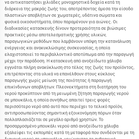
να αντικαταστήσει χιλιάδες μονοχρηστικά δοχεία κατά τη
διάρκεια της μακράς ζωής του, αποτρέποντας άμεσα την είσοδο
πλαστικών αποβλήτων σε χωματερές, υδάτινα σώματα και
φυσικά οικοσυστήματα, όπου παραμένουν για αιώνες. Οι
διαδικασίες κατασκευής δίνουν προτεραιότητα σε βιώσιμες
πρακτικές μέσω αποτελεσματικής χρήσης υλικών,
παραγωγικών μεθόδων που λαμβάνουν υπόψη την κατανάλωση
ενέργειας και ανακυκλώσιμης συσκευασίας, η οποία
ελαχιστοποιεί το περιβαλλοντικό αποτύπωμα από την παραγωγή
μέχρι την παράδοση. Η κατασκευή από ανοξείδωτο χάλυβα
εγγυάται πλήρη ανακύκλωση στο τέλος της ζωής του προϊόντος,
επιτρέποντας στα υλικά να επανέλθουν στους κύκλους
παραγωγής χωρίς μείωση της ποιότητας ή παραγωγή
επικίνδυνων αποβλήτων. Πλεονεκτήματα στη διατήρηση του
νερού προκύπτουν από τη μειωμένη ζήτηση παραγωγής νερού
σε μπουκάλια, η οποία συνήθως απαιτεί τρεις φορές
περισσότερο νερό από αυτό που περιέχει το τελικό προϊόν,
αντιπροσωπεύοντας σημαντική εξοικονόμηση πόρων όταν
πολλαπλασιάζεται σε μεγάλο αριθμό χρηστών. Το
προσαρμοσμένο μπουκάλι νερού από ανοξείδωτο χάλυβα
εξαλείφει τις εκπομπές κατά τη μεταφορά που συνδέονται με τη