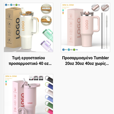
Τιμή εργοστασίου
Προσαρμοσμένο Tumbler
προσαρμοστικό 40 oz
20oz 30oz 40oz χωρίς
κύπελο με μονωτικά,
BPA, με flip straw,
επαναχρηστοποιούμενο,
μονωμένο από
από ανοξείδωτο χάλυβα,
ανοξείδωτο χάλυβα,
διπλή τοιχώμα,
ποτήρι Tumbler με
ταξιδιωτικό κύπελο
στεγανό καπάκι, straw &
μπουκάλι με λαβή και
λαβή για ταξίδι
καπάκι με straw