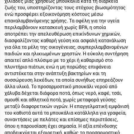
χιλιάδες μιας χρήσεως μπουκάλια κατά τη διάρκεια
ζωής του, υποστηρίζοντας τους στόχους βιωσιμότητας
ενώ προσφέρει εξοικονόμηση κόστους μέσω
επαναλαμβανόμενης χρήσης. Τα οφέλη για την υγεία
περιλαμβάνουν κατασκευή χωρίς BPA, η οποία
αποτρέπει την απελευθέρωση επικίνδυνων χημικών,
διασφαλίζοντας καθαρή γεύση και ασφαλή κατανάλωση
για όλα τα μέλη της οικογένειας, συμπεριλαμβανομένων
παιδιών και ηλικιωμένων χρηστών. Η εύκολη συντήρηση
απαιτεί απλό πλύσιμο με το χέρι ή καθαρισμό στο
πλυντήριο πιάτων, ενώ η μη πορώδης επιφάνεια
αντιστέκεται στην ανάπτυξη βακτηρίων και τη
συσσώρευση λεκέδων, τα οποία συνήθως επηρεάζουν
άλλα υλικά. Το προσαρμοστικό μπουκάλι νερού από
χάλυβα δέχεται διάφορα ποτά, όπως νερό, καφέ, τσάι,
σμουθί και αθλητικά ποτά, χωρίς μεταφορά γεύσης
μεταξύ διαφορετικών υγρών. Η επαγγελματική εμφάνισή
του καθιστά αυτά τα μπουκάλια κατάλληλα για γραφεία,
συναντήσεις με πελάτες και επίσημες περιστάσεις,
όπου η παρουσίαση έχει σημασία. Η αξία επένδυσης
αποδεικνύεται εξαιρετική, καθώς το προσαρμοστικό