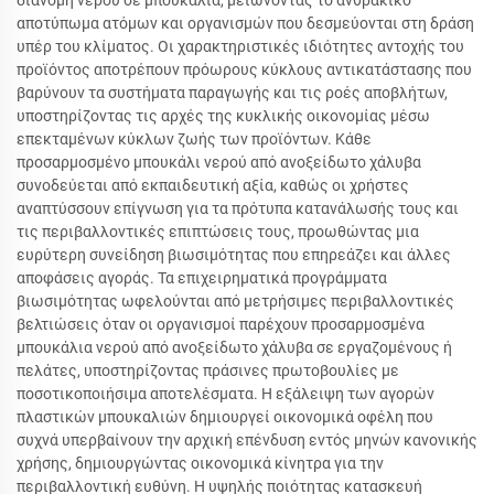
διανομή νερού σε μπουκάλια, μειώνοντας το ανθρακικό
αποτύπωμα ατόμων και οργανισμών που δεσμεύονται στη δράση
υπέρ του κλίματος. Οι χαρακτηριστικές ιδιότητες αντοχής του
προϊόντος αποτρέπουν πρόωρους κύκλους αντικατάστασης που
βαρύνουν τα συστήματα παραγωγής και τις ροές αποβλήτων,
υποστηρίζοντας τις αρχές της κυκλικής οικονομίας μέσω
επεκταμένων κύκλων ζωής των προϊόντων. Κάθε
προσαρμοσμένο μπουκάλι νερού από ανοξείδωτο χάλυβα
συνοδεύεται από εκπαιδευτική αξία, καθώς οι χρήστες
αναπτύσσουν επίγνωση για τα πρότυπα κατανάλωσής τους και
τις περιβαλλοντικές επιπτώσεις τους, προωθώντας μια
ευρύτερη συνείδηση βιωσιμότητας που επηρεάζει και άλλες
αποφάσεις αγοράς. Τα επιχειρηματικά προγράμματα
βιωσιμότητας ωφελούνται από μετρήσιμες περιβαλλοντικές
βελτιώσεις όταν οι οργανισμοί παρέχουν προσαρμοσμένα
μπουκάλια νερού από ανοξείδωτο χάλυβα σε εργαζομένους ή
πελάτες, υποστηρίζοντας πράσινες πρωτοβουλίες με
ποσοτικοποιήσιμα αποτελέσματα. Η εξάλειψη των αγορών
πλαστικών μπουκαλιών δημιουργεί οικονομικά οφέλη που
συχνά υπερβαίνουν την αρχική επένδυση εντός μηνών κανονικής
χρήσης, δημιουργώντας οικονομικά κίνητρα για την
περιβαλλοντική ευθύνη. Η υψηλής ποιότητας κατασκευή