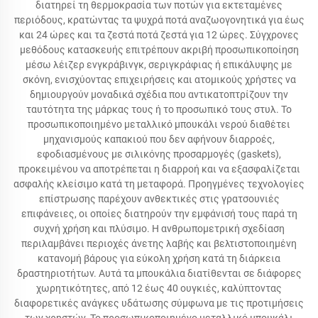
διατηρεί τη θερμοκρασία των ποτών για εκτεταμένες
περιόδους, κρατώντας τα ψυχρά ποτά αναζωογονητικά για έως
και 24 ώρες και τα ζεστά ποτά ζεστά για 12 ώρες. Σύγχρονες
μεθόδους κατασκευής επιτρέπουν ακριβή προσωπικοποίηση
μέσω λέιζερ ενγκράβινγκ, σεριγκράφιας ή επικάλυψης με
σκόνη, ενισχύοντας επιχειρήσεις και ατομικούς χρήστες να
δημιουργούν μοναδικά σχέδια που αντικατοπτρίζουν την
ταυτότητα της μάρκας τους ή το προσωπικό τους στυλ. Το
προσωπικοποιημένο μεταλλικό μπουκάλι νερού διαθέτει
μηχανισμούς καπακιού που δεν αφήνουν διαρροές,
εφοδιασμένους με σιλικόνης προσαρμογές (gaskets),
προκειμένου να αποτρέπεται η διαρροή και να εξασφαλίζεται
ασφαλής κλείσιμο κατά τη μεταφορά. Προηγμένες τεχνολογίες
επίστρωσης παρέχουν ανθεκτικές στις γρατσουνιές
επιφάνειες, οι οποίες διατηρούν την εμφάνισή τους παρά τη
συχνή χρήση και πλύσιμο. Η ανθρωπομετρική σχεδίαση
περιλαμβάνει περιοχές άνετης λαβής και βελτιστοποιημένη
κατανομή βάρους για εύκολη χρήση κατά τη διάρκεια
δραστηριοτήτων. Αυτά τα μπουκάλια διατίθενται σε διάφορες
χωρητικότητες, από 12 έως 40 ουγκιές, καλύπτοντας
διαφορετικές ανάγκες υδάτωσης σύμφωνα με τις προτιμήσεις