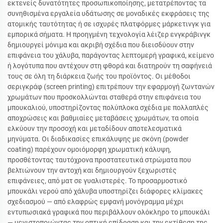
εκτενείς δυνατότητες προσωπικοποίησης, μετατρέποντας τα
συνηθισμένα εργαλεία υδάτωσης σε μοναδικές εκφράσεις της
ατομικής ταυτότητας ή σε ισχυρές πλατφόρμες μάρκετινγκ για
εμπορικά σήματα. Η προηγμένη τεχνολογία λέιζερ ενγκράβινγκ
δημιουργεί μόνιμα και ακριβή σχέδια που διεισδύουν στην
επιφάνεια του χάλυβα, παράγοντας λεπτομερή γραφικά, κείμενο
ή λογότυπα που αντέχουν στη φθορά και διατηρούν τη σαφήνειά
τους σε όλη τη διάρκεια ζωής του προϊόντος. Οι μέθοδοι
σεριγκράφ (screen printing) επιτρέπουν την εφαρμογή ζωντανών
χρωμάτων που προσκολλώνται σταθερά στην επιφάνεια του
μπουκαλιού, υποστηρίζοντας πολύπλοκα σχέδια με πολλαπλές
αποχρώσεις και βαθμιαίες μεταβάσεις χρωμάτων, τα οποία
ελκύουν την προσοχή και μεταδίδουν αποτελεσματικά
μηνύματα. Οι διαδικασίες επικάλυψης με σκόνη (powder
coating) παρέχουν ομοιόμορφη χρωματική κάλυψη,
προσθέτοντας ταυτόχρονα προστατευτικά στρώματα που
βελτιώνουν την αντοχή και δημιουργούν ξεχωριστές
επιφάνειες, από ματ σε γυαλιστερές. Το προσαρμοστικό
μπουκάλι νερού από χάλυβα υποστηρίζει διάφορες κλίμακες
σχεδιασμού — από ελαφρώς εμφανή μονόγραμμα μέχρι
εντυπωσιακά γραφικά που περιβάλλουν ολόκληρο το μπουκάλι
— μεγιστοποιώντας την οπτική επίδραση και την εκτίθεση της