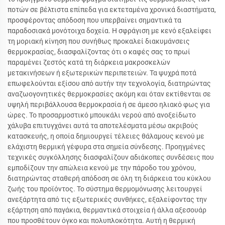
ποτών σε βέλτιστα επίπεδα για εκτεταμένα χρονικά διαστήματα,
προσφέροντας απόδοση που υπερβαίνει σημαντικά τα
παραδοσιακά μονότοιχα δοχεία. Η σφράγιση με κενό εξαλείφει
τη μοριακή κίνηση που συνήθως προκαλεί διακυμάνσεις
θερμοκρασίας, διασφαλίζοντας ότι ο καφές σας το πρωί
παραμένει ζεστός κατά τη διάρκεια μακροσκελών
μετακινήσεων ή εξωτερικών περιπετειών. Τα ψυχρά ποτά
επωφελούνται εξίσου από αυτήν την τεχνολογία, διατηρώντας
αναζωογονητικές θερμοκρασίες ακόμη και όταν εκτίθενται σε
υψηλή περιβάλλουσα θερμοκρασία ή σε άμεσο ηλιακό φως για
ώρες. Το προσαρμοστικό μπουκάλι νερού από ανοξείδωτο
χάλυβα επιτυγχάνει αυτά τα αποτελέσματα μέσω ακριβούς
κατασκευής, η οποία δημιουργεί τέλειες θάλαμους κενού με
ελάχιστη θερμική γέφυρα στα σημεία σύνδεσης. Προηγμένες
τεχνικές συγκόλλησης διασφαλίζουν αδιάκοπες συνδέσεις που
εμποδίζουν την απώλεια κενού με την πάροδο του χρόνου,
διατηρώντας σταθερή απόδοση σε όλη τη διάρκεια του κύκλου
ζωής του προϊόντος. Το σύστημα θερμομόνωσης λειτουργεί
ανεξάρτητα από τις εξωτερικές συνθήκες, εξαλείφοντας την
εξάρτηση από παγάκια, θερμαντικά στοιχεία ή άλλα αξεσουάρ
που προσθέτουν όγκο και πολυπλοκότητα. Αυτή η θερμική