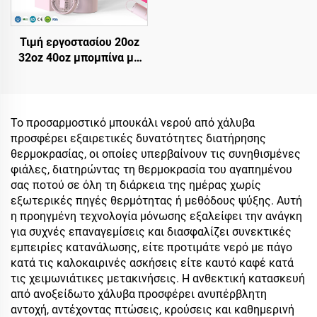
Τιμή εργοστασίου 20oz
32oz 40oz μπομπίνα με
λαβή και καπάκι straw,
μονωμένο φλιτζάνι,
επαναχρησιμοποιήσιμη
μπομπίνα ταξιδίου από
Το προσαρμοστικό μπουκάλι νερού από χάλυβα
ατσάλι με sublimation
προσφέρει εξαιρετικές δυνατότητες διατήρησης
θερμοκρασίας, οι οποίες υπερβαίνουν τις συνηθισμένες
φιάλες, διατηρώντας τη θερμοκρασία του αγαπημένου
σας ποτού σε όλη τη διάρκεια της ημέρας χωρίς
εξωτερικές πηγές θερμότητας ή μεθόδους ψύξης. Αυτή
η προηγμένη τεχνολογία μόνωσης εξαλείφει την ανάγκη
για συχνές επαναγεμίσεις και διασφαλίζει συνεκτικές
εμπειρίες κατανάλωσης, είτε προτιμάτε νερό με πάγο
κατά τις καλοκαιρινές ασκήσεις είτε καυτό καφέ κατά
τις χειμωνιάτικες μετακινήσεις. Η ανθεκτική κατασκευή
από ανοξείδωτο χάλυβα προσφέρει ανυπέρβλητη
αντοχή, αντέχοντας πτώσεις, κρούσεις και καθημερινή