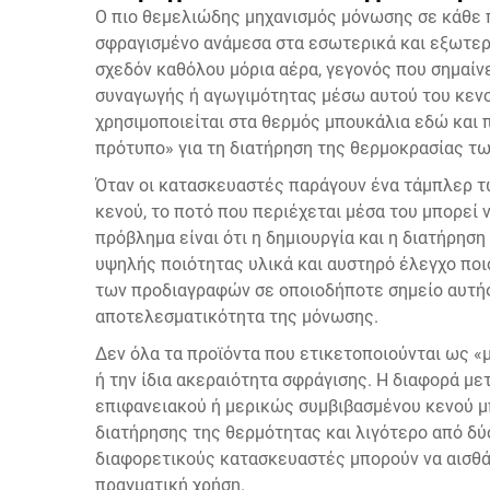
Ο πιο θεμελιώδης μηχανισμός μόνωσης σε κάθε π
σφραγισμένο ανάμεσα στα εσωτερικά και εξωτερι
σχεδόν καθόλου μόρια αέρα, γεγονός που σημαίν
συναγωγής ή αγωγιμότητας μέσω αυτού του κενού.
χρησιμοποιείται στα θερμός μπουκάλια εδώ και 
πρότυπο» για τη διατήρηση της θερμοκρασίας τ
Όταν οι κατασκευαστές παράγουν ένα τάμπλερ τ
κενού, το ποτό που περιέχεται μέσα του μπορεί 
πρόβλημα είναι ότι η δημιουργία και η διατήρησ
υψηλής ποιότητας υλικά και αυστηρό έλεγχο ποι
των προδιαγραφών σε οποιοδήποτε σημείο αυτής
αποτελεσματικότητα της μόνωσης.
Δεν όλα τα προϊόντα που ετικετοποιούνται ως «
ή την ίδια ακεραιότητα σφράγισης. Η διαφορά με
επιφανειακού ή μερικώς συμβιβασμένου κενού μπ
διατήρησης της θερμότητας και λιγότερο από δύο
διαφορετικούς κατασκευαστές μπορούν να αισθά
πραγματική χρήση.