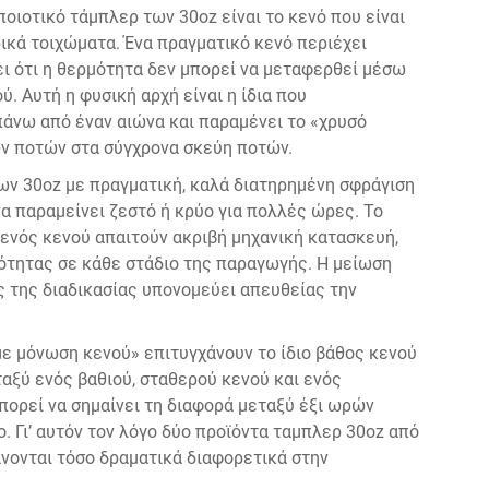
οιοτικό τάμπλερ των 30oz είναι το κενό που είναι
κά τοιχώματα. Ένα πραγματικό κενό περιέχει
ει ότι η θερμότητα δεν μπορεί να μεταφερθεί μέσω
 Αυτή η φυσική αρχή είναι η ίδια που
πάνω από έναν αιώνα και παραμένει το «χρυσό
ων ποτών στα σύγχρονα σκεύη ποτών.
ων 30oz με πραγματική, καλά διατηρημένη σφράγιση
να παραμείνει ζεστό ή κρύο για πολλές ώρες. Το
η ενός κενού απαιτούν ακριβή μηχανική κατασκευή,
ότητας σε κάθε στάδιο της παραγωγής. Η μείωση
 της διαδικασίας υπονομεύει απευθείας την
με μόνωση κενού» επιτυγχάνουν το ίδιο βάθος κενού
ταξύ ενός βαθιού, σταθερού κενού και ενός
ορεί να σημαίνει τη διαφορά μεταξύ έξι ωρών
. Γι’ αυτόν τον λόγο δύο προϊόντα ταμπλερ 30oz από
νονται τόσο δραματικά διαφορετικά στην