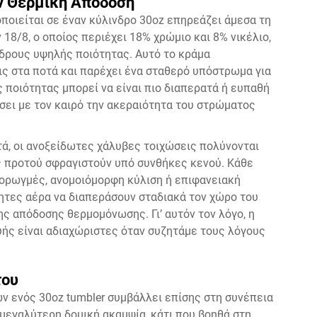
ν Θερμική Απόδοση
ποιείται σε έναν κύλινδρο 30oz επηρεάζει άμεσα τη
8/8, ο οποίος περιέχει 18% χρώμιο και 8% νικέλιο,
νδρους υψηλής ποιότητας. Αυτό το κράμα
ις στα ποτά και παρέχει ένα σταθερό υπόστρωμα για
ποιότητας μπορεί να είναι πιο διαπερατά ή ευπαθή
σει με τον καιρό την ακεραιότητα του στρώματος
ά, οι ανοξείδωτες χάλυβες τοιχώσεις πολύνονται
ς προτού σφραγιστούν υπό συνθήκες κενού. Κάθε
ρορωγμές, ανομοιόμορφη κύλιση ή επιφανειακή
ητες αέρα να διαπεράσουν σταδιακά τον χώρο του
ς απόδοσης θερμομόνωσης. Γι’ αυτόν τον λόγο, η
υής είναι αδιαχώριστες όταν συζητάμε τους λόγους
του
ν ενός 30oz tumbler συμβάλλει επίσης στη συνέπεια
 μεγαλύτερη δομική ακαμψία, κάτι που βοηθά στη