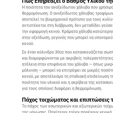
Πώς Επηρεάζει ο Βαθμός Υλικού τη
Η ποιότητα του ανοξείδωτου χάλυβα που χρησιμο
θερμομόνωση. Ο ανοξείδωτος χάλυβας τροφίμων 1
αποτελεί το βιομηχανικό πρότυπο για τους κυλί
αντιστέκεται στη διάβρωση, δεν μεταδίδει γεύσε
την εφαρμογή κενού. Κράματα χάλυβα κατώτερης 
στην οξείδωση, γεγονός που μπορεί να υπονομεύ
κενού.
Σε έναν κύλινδρο 30oz που κατασκευάζεται σωστ
και διαμορφώνονται με ακριβείς τολεραντότητε
ατέλεια στην επιφάνεια του χάλυβα — όπως μικ
μόλυνση — μπορεί να επιτρέψει σε μικρές ποσότ
κενού, με αποτέλεσμα τη σταδιακή επιδείνωση τη
ποιότητα του υλικού και η ακρίβεια της κατασκε
για τους οποίους διαφέρει η θερμομόνωση.
Πάχος τοιχώματος και επιπτώσεις 
Το πάχος των εσωτερικών και εξωτερικών τοίχω
της μόνωσης. Παχύτεροι τοίχοι παρέχουν γενικά