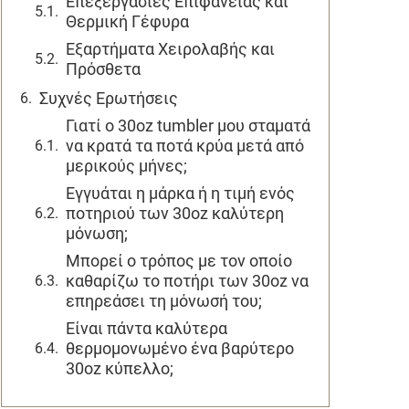
Επεξεργασίες Επιφάνειας και
Θερμική Γέφυρα
Εξαρτήματα Χειρολαβής και
Πρόσθετα
Συχνές Ερωτήσεις
Γιατί ο 30oz tumbler μου σταματά
να κρατά τα ποτά κρύα μετά από
μερικούς μήνες;
Εγγυάται η μάρκα ή η τιμή ενός
ποτηριού των 30oz καλύτερη
μόνωση;
Μπορεί ο τρόπος με τον οποίο
καθαρίζω το ποτήρι των 30oz να
επηρεάσει τη μόνωσή του;
Είναι πάντα καλύτερα
θερμομονωμένο ένα βαρύτερο
30oz κύπελλο;