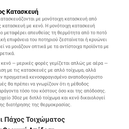
ος Κατασκευή
κατασκευάζονται με μονότοιχη κατασκευή από
ος κατασκευή με κενό. Η μονότοιχη κατασκευή
ο μεταφέρει απευθείας τη θερμότητα από το ποτό
ρική επιφάνεια του ποτηριού ζεσταίνεται ή κρυώνει
ί να μοιάζουν οπτικά με τα αντίστοιχα προϊόντα με
ρετικά.
 κενό — μερικές φορές γεμίζεται απλώς με αέρα —
η με τις κατασκευές με απλό τοίχωμα, αλλά
αν πραγματικά κενοσφραγισμένο αναποδογύριστο
ιμές θα πρέπει να γνωρίζουν ότι η μέθοδος
ράγοντα τόσο του κόστους όσο και της απόδοσης.
είο 30oz με διπλό τοίχωμα και κενό δικαιολογεί
ης διατήρησης της θερμοκρασίας.
ι Πάχος Τοιχώματος