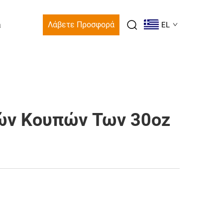
a
Λάβετε Προσφορά
EL
ών Κουπών Των 30oz