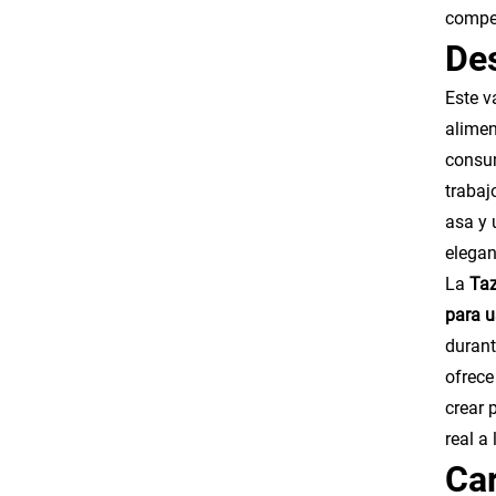
compet
Des
Este v
alimen
consum
trabaj
asa y 
elegan
La
Taz
para u
durant
ofrece
crear 
real a 
Car