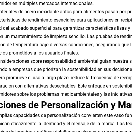
idor en múltiples mercados internacionales.
teriales de acero inoxidable aptos para alimentos pasan por pr
cterísticas de rendimiento esenciales para aplicaciones en recip
d del acabado superficial para garantizar características lisas y
ten un mantenimiento de limpieza sencillo. Las pruebas de rend
ión de temperatura bajo diversas condiciones, asegurando que l
cios prometidos a los usuarios finales.
nsideraciones sobre responsabilidad ambiental guían nuestra se
do a empresas que priorizan la sostenibilidad en sus decisione
ra promueve el uso a largo plazo, reduce la frecuencia de reem
ación con alternativas desechables. Este enfoque en sostenibili
idores sobre los problemas medioambientales y las iniciativas
ciones de Personalización y M
plias capacidades de personalización convierten este vaso fun
can eficazmente la identidad y el mensaje de la marca. Las t
jos de logotipos, gráficos detallados y elementos de marca a to