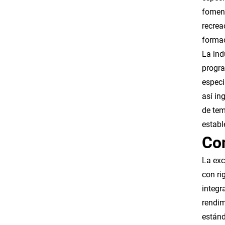
foment
recrea
forma
La ind
progra
especi
así in
de tem
establ
Con
La exc
con ri
integr
rendim
estánd