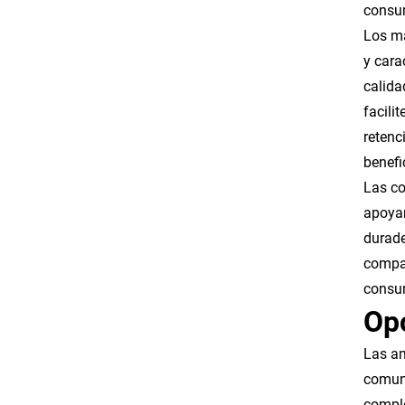
consum
Los ma
y cara
calida
facili
retenc
benefi
Las co
apoyan
durade
compar
consum
Op
Las am
comuni
comple