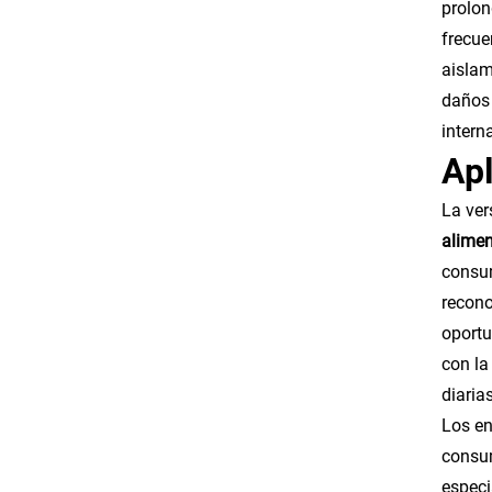
prolon
frecue
aislam
daños 
intern
Apl
La ver
alimen
consum
recono
oportu
con la
diarias
Los en
consum
especi