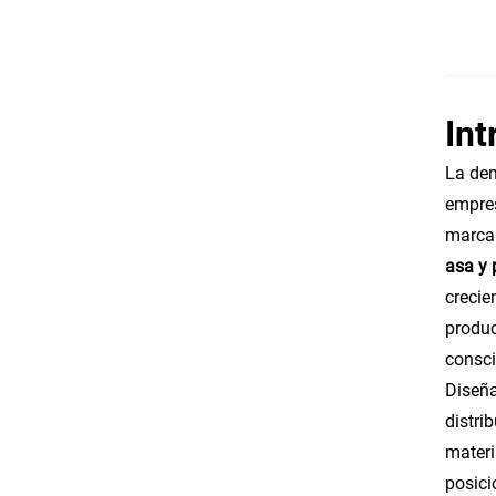
Int
La dem
empres
marca
asa y 
crecie
produc
consci
Diseña
distri
materi
posici