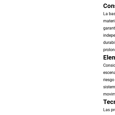
Con
La bas
materi
garant
indepe
durabi
prolon
Ele
Consid
escena
riesgo
sistem
movimi
Tec
Las pr