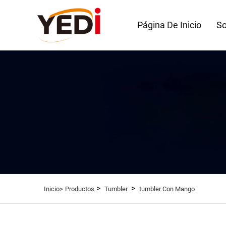
Página De Inicio
So
>
>
Inicio>
Productos
Tumbler
tumbler Con Mango