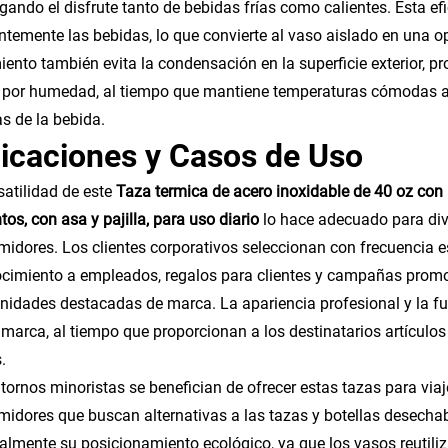
gando el disfrute tanto de bebidas frías como calientes. Esta e
ntemente las bebidas, lo que convierte al vaso aislado en una o
iento también evita la condensación en la superficie exterior, p
por humedad, al tiempo que mantiene temperaturas cómodas al
as de la bebida.
icaciones y Casos de Uso
satilidad de este
Taza termica de acero inoxidable de 40 oz con 
tos, con asa y pajilla, para uso diario
lo hace adecuado para di
idores. Los clientes corporativos seleccionan con frecuencia 
cimiento a empleados, regalos para clientes y campañas promoc
nidades destacadas de marca. La apariencia profesional y la fu
 marca, al tiempo que proporcionan a los destinatarios artículo
.
tornos minoristas se benefician de ofrecer estas tazas para v
idores que buscan alternativas a las tazas y botellas desechab
almente su posicionamiento ecológico, ya que los vasos reutiliz