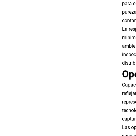
para c
pureza
conta
La res
minimi
ambien
inspec
distri
Op
Capaci
reflej
repres
tecnol
captur
Las op
vaso q