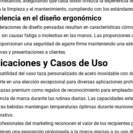
 metálicos, asegurando que cada sorbo ofrezca la experiencia d
ta la limpieza y el mantenimiento, cumpliendo con los estándare
lencia en el diseño ergonómico
eraciones de diseño pensadas resultan en características cóm
 sin causar fatiga o molestias en las manos. Las proporciones 
roporcionan una seguridad de agarre firme manteniendo una est
ivas y presentaciones a clientes.
icaciones y Casos de Uso
satilidad del vaso taza personalizado de acero inoxidable con do
rte en una elección excepcional para diversas aplicaciones prof
tazas premium como regalos de reconocimiento para empleado
ncia de marca durante las rutinas diarias. Las capacidades exte
tras bebidas mantengan temperaturas óptimas durante reuniones
rativo.
ofesionales del marketing reconocen el valor de los recipient
recen una exposición prolongada a la marca gracias a su uso d