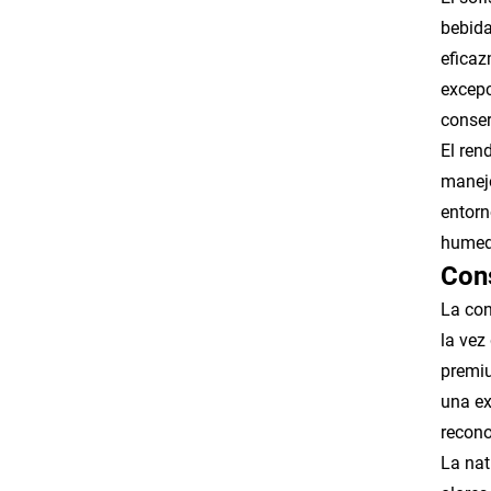
bebida
eficaz
excepc
conser
El ren
manejo
entorn
humed
Con
La con
la vez
premiu
una ex
recon
La nat