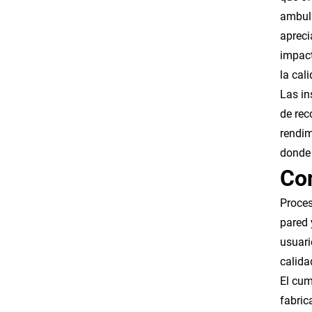
ambula
apreci
impact
la cal
Las in
de rec
rendim
donde 
Con
Proces
pared 
usuari
calida
El cum
fabric