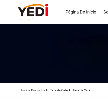
Página De Inicio
So
>
>
Inicio>
Productos
Taza de Café
Taza de Café