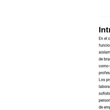
In
En el 
funcio
aislam
de bra
como u
profes
Los pr
labora
sofist
person
de em