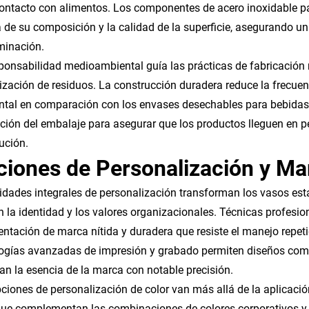
ontacto con alimentos. Los componentes de acero inoxidable pa
 de su composición y la calidad de la superficie, asegurando u
minación.
ponsabilidad medioambiental guía las prácticas de fabricación 
zación de residuos. La construcción duradera reduce la frecue
tal en comparación con los envases desechables para bebidas. 
ción del embalaje para asegurar que los productos lleguen en pe
bución.
ciones de Personalización y M
dades integrales de personalización transforman los vasos e
an la identidad y los valores organizacionales. Técnicas profesi
entación de marca nítida y duradera que resiste el manejo repetid
ogías avanzadas de impresión y grabado permiten diseños comple
an la esencia de la marca con notable precisión.
ciones de personalización de color van más allá de la aplicació
ue complementan las combinaciones de colores corporativos y la