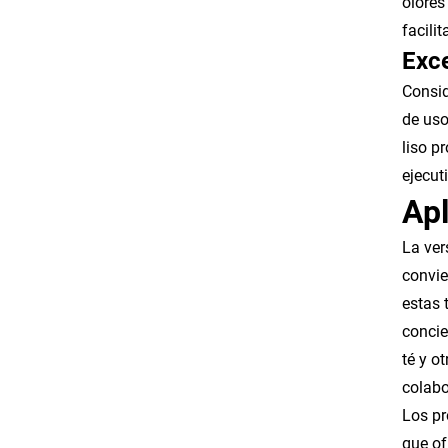
olores
facili
Exce
Consid
de uso
liso p
ejecut
Apl
La ver
convie
estas 
concie
té y o
colabo
Los pr
que of