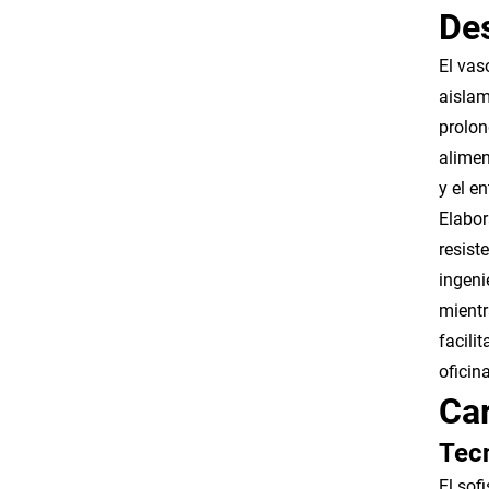
Des
El vas
aislam
prolon
alimen
y el e
Elabor
resist
ingeni
mientr
facili
oficin
Car
Tec
El sof