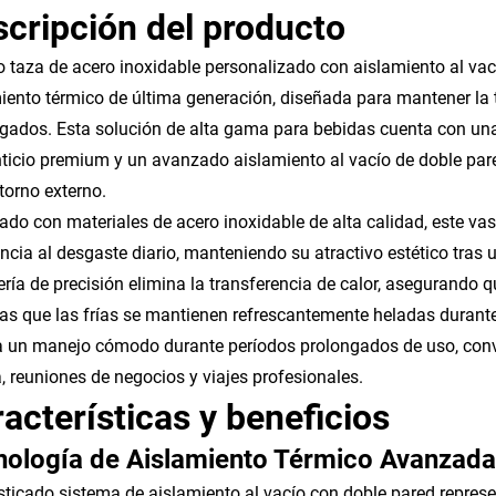
cripción del producto
o taza de acero inoxidable personalizado con aislamiento al vac
iento térmico de última generación, diseñada para mantener la
gados. Esta solución de alta gama para bebidas cuenta con una
ticio premium y un avanzado aislamiento al vacío de doble pare
ntorno externo.
ado con materiales de acero inoxidable de alta calidad, este va
encia al desgaste diario, manteniendo su atractivo estético tras 
ería de precisión elimina la transferencia de calor, asegurand
as que las frías se mantienen refrescantemente heladas durant
ta un manejo cómodo durante períodos prolongados de uso, conv
a, reuniones de negocios y viajes profesionales.
acterísticas y beneficios
nología de Aislamiento Térmico Avanzada
isticado sistema de aislamiento al vacío con doble pared represe