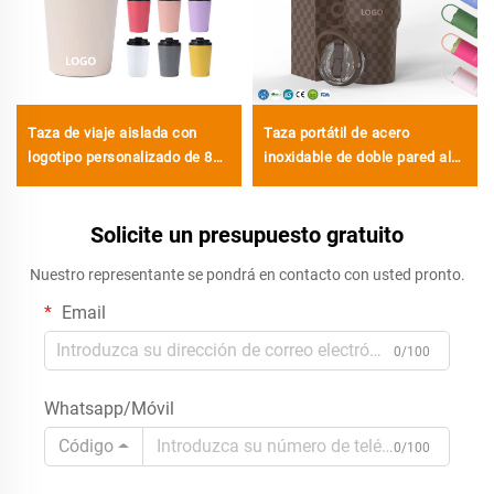
Taza de viaje aislada con
Taza portátil de acero
logotipo personalizado de 8
inoxidable de doble pared al
oz, 12 oz y 16 oz de acero
vacío con asa y tapa, de 20
inoxidable, tazas de doble
oz, 32 oz, 40 oz, para bebidas
pared al vacío portátiles con
Solicite un presupuesto gratuito
calientes y frías, con logotipo
tapa hermética
personalizado
Nuestro representante se pondrá en contacto con usted pronto.
Email
0/100
Whatsapp/Móvil
Código
0/100