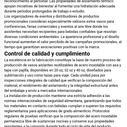
reconocimiento al personal. Las propiedades de aislamiento térmico
apoyan iniciativas de bienestar al fomentar una hidratación adecuada
durante períodos prolongados de trabajo o estudio.
Los organizadores de eventos y distribuidores de productos
promocionales consideran especialmente valiosos estos vasos para
conferencias, ferias comerciales y eventos al aire libre donde los
asistentes necesitan recipientes para bebidas confiables que resistan
diversas condiciones ambientales. La apariencia profesional y el diseño
funcional aumentan el valor percibido de las campañas promocionales, al
tiempo que garantizan asociaciones positivas con la marca.
Control de calidad y cumplimiento
La excelencia en la fabricación constituye la base de nuestro proceso de
producción de vasos aislantes reutilizables de acero inoxidable con asa y
tapa con pajilla, disponibles en 20 oz, 32 oz y 40 oz, diseñados para
sublimación y uso como tazas para viaje. Cada unidad pasa por
inspecciones integrales de calidad que verifican la composición del
material, el rendimiento del aislamiento y la integridad estructural antes
del embalaje y envío a mercados internacionales.
La instalación de producción mantiene una estricta adhesión a las
normas internacionales de seguridad alimentaria, garantizando que todos
los materiales en contacto con bebidas cumplan o superen los requisitos
reglamentarios para aplicaciones de grado alimenticio. Protocolos
regulares de pruebas verifican que la composición del acero inoxidable
permanezca libre de sustancias nocivas y conserve sus propiedades
resistentes a la corrosión durante todo el ciclo de vida del producto.