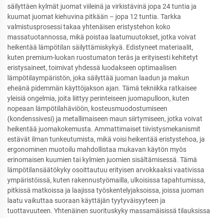
säilyttäen kylmät juomat viileinä ja virkistävinä jopa 24 tuntia ja
kuumat juomat kiehuvina pitkään – jopa 12 tuntia. Tarkka
valmistusprosessi takaa yhtenäisen eristystehon koko
massatuotannossa, mikä poistaa laatumuutokset, jotka voivat
heikentää lämpötilan säilyttämiskykyä. Edistyneet materiaalit,
kuten premium-luokan ruostumaton teräs ja erityisesti kehitetyt
eristysaineet, toimivat yhdessä luodakseen optimaalisen
lämpötilaympäristön, joka säilyttää juoman laadun ja makun
eheänä pidemmän käyttöjakson ajan. Tämä tekniikka ratkaisee
yleisiä ongelmia, joita liittyy perinteiseen juomapulloon, kuten
nopeaan lämpötilahäviöön, kosteusmuodostumiseen
(kondenssivesi) ja metallimaiseen maun siirtymiseen, jotka voivat
heikentää juomakokemusta. Ammattimaiset tiivistysmekanismit
estävät ilman tunkeutumista, mikä voisi heikentää eristystehoa, ja
ergonominen muotoilu mahdollistaa mukavan käytön myös
erinomaisen kuumien tai kylmien juomien sisältämisessä. Tämä
lämpötilansäätökyky osoittautuu erityisen arvokkaaksi vaativissa
ympäristöissä, kuten rakennustyömailla, ulkoisissa tapahtumissa,
pitkissä matkoissa ja laajissa työskentelyjaksoissa, joissa juoman
laatu vaikuttaa suoraan käyttäjän tyytyväisyyteen ja
tuottavuuteen. Yhtenäinen suorituskyky massamäisissä tilauksissa