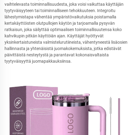
vaihtelevasta toiminnallisuudesta, joka voisi vaikuttaa käyttäjän
tyytyväisyyteen tai toiminnalliseen tehokkuuteen. Integroitu
lähestymistapa vähentää ympäristövaikutuksia poistamalla
kertakäyttöisten olutpullojen käytön ja tarjoamalla pysyvän
ratkaisun, joka säilyttää optimaalisen toiminnallisuutensa koko
kahvikupin pitkän käyttöiän ajan. Käyttäjät hyöttyvät
yksinkertaistuneista valmistelurutiineista, vähentyneestä lisäosien
hallinnasta ja yhtenäisistä juomakokemuksista, jotka edistävät
päivittäistä nesteytystä ja parantavat kokonaisvaltaista
tyytyväisyyttä juomapakkauksiinsa.