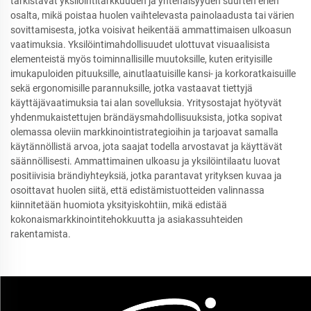
tarkistavat yksilöintitarkkuuden ja yhtenäisyyden suurten erien
osalta, mikä poistaa huolen vaihtelevasta painolaadusta tai värien
sovittamisesta, jotka voisivat heikentää ammattimaisen ulkoasun
vaatimuksia. Yksilöintimahdollisuudet ulottuvat visuaalisista
elementeistä myös toiminnallisille muutoksille, kuten erityisille
imukapuloiden pituuksille, ainutlaatuisille kansi- ja korkoratkaisuille
sekä ergonomisille parannuksille, jotka vastaavat tiettyjä
käyttäjävaatimuksia tai alan sovelluksia. Yritysostajat hyötyvät
yhdenmukaistettujen brändäysmahdollisuuksista, jotka sopivat
olemassa oleviin markkinointistrategioihin ja tarjoavat samalla
käytännöllistä arvoa, jota saajat todella arvostavat ja käyttävät
säännöllisesti. Ammattimainen ulkoasu ja yksilöintilaatu luovat
positiivisia brändiyhteyksiä, jotka parantavat yrityksen kuvaa ja
osoittavat huolen siitä, että edistämistuotteiden valinnassa
kiinnitetään huomiota yksityiskohtiin, mikä edistää
kokonaismarkkinointitehokkuutta ja asiakassuhteiden
rakentamista.