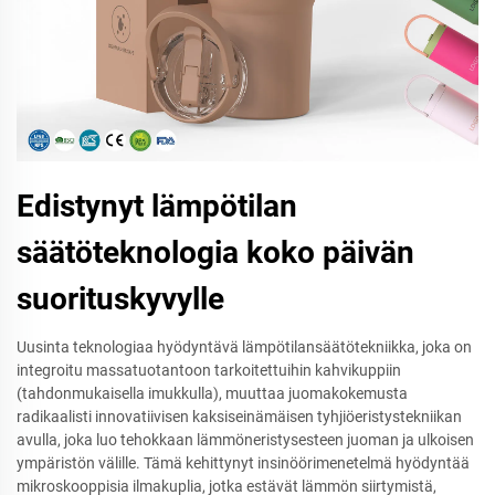
Edistynyt lämpötilan
säätöteknologia koko päivän
suorituskyvylle
Uusinta teknologiaa hyödyntävä lämpötilansäätötekniikka, joka on
integroitu massatuotantoon tarkoitettuihin kahvikuppiin
(tahdonmukaisella imukkulla), muuttaa juomakokemusta
radikaalisti innovatiivisen kaksiseinämäisen tyhjiöeristystekniikan
avulla, joka luo tehokkaan lämmöneristysesteen juoman ja ulkoisen
ympäristön välille. Tämä kehittynyt insinöörimenetelmä hyödyntää
mikroskooppisia ilmakuplia, jotka estävät lämmön siirtymistä,