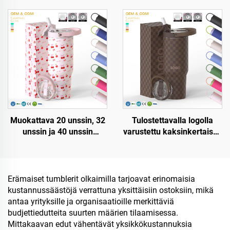
kaksinkertainen seinämä
ruostumaton teräksinen
tyhjiömetallimatkakuppi
kaksinkertainen seinämä
20oz 30oz 40oz tölppä
matkakuppi pullo kahvalla
kahvalla
ja pilleri kantelella
Muokattava 20 unssin, 32
Tulostettavalla logolla
unssin ja 40 unssin
varustettu kaksinkertaisen
kahvipullo kahdella
seinämän omaava,
seinämällä varustettu
kannella varustettu
eristetty kuppi kädellä ja
matkapullo,
kääntyvällä
ruostumatonta terästä, 20
Erämaiset tumblerit olkaimilla tarjoavat erinomaisia
pajonillakannella,
unssia, 32 unssia, 40
kustannussäästöjä verrattuna yksittäisiin ostoksiin, mikä
ruostumaton teräksinen
unssia, matkatuoppi kansi
antaa yrityksille ja organisaatioille merkittäviä
matkamuki kädellä,
katissa lämpimille ja
budjettiedutteita suurten määrien tilaamisessa.
kuumalle ja kylmälle
kylmille juomille
Mittakaavan edut vähentävät yksikkökustannuksia