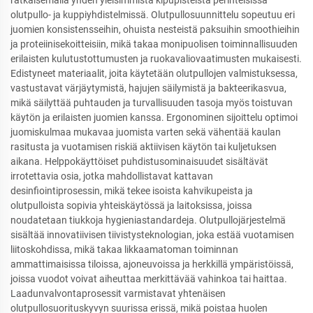
ratkaisemalla yhden yleisimmistä kipupisteistä perinteisissä
olutpullo- ja kuppiyhdistelmissä. Olutpullosuunnittelu sopeutuu eri
juomien konsistensseihin, ohuista nesteistä paksuihin smoothieihin
ja proteiinisekoitteisiin, mikä takaa monipuolisen toiminnallisuuden
erilaisten kulutustottumusten ja ruokavaliovaatimusten mukaisesti.
Edistyneet materiaalit, joita käytetään olutpullojen valmistuksessa,
vastustavat värjäytymistä, hajujen säilymistä ja bakteerikasvua,
mikä säilyttää puhtauden ja turvallisuuden tasoja myös toistuvan
käytön ja erilaisten juomien kanssa. Ergonominen sijoittelu optimoi
juomiskulmaa mukavaa juomista varten sekä vähentää kaulan
rasitusta ja vuotamisen riskiä aktiivisen käytön tai kuljetuksen
aikana. Helppokäyttöiset puhdistusominaisuudet sisältävät
irrotettavia osia, jotka mahdollistavat kattavan
desinfiointiprosessin, mikä tekee isoista kahvikupeista ja
olutpulloista sopivia yhteiskäytössä ja laitoksissa, joissa
noudatetaan tiukkoja hygieniastandardeja. Olutpullojärjestelmä
sisältää innovatiivisen tiivistysteknologian, joka estää vuotamisen
liitoskohdissa, mikä takaa likkaamatoman toiminnan
ammattimaisissa tiloissa, ajoneuvoissa ja herkkillä ympäristöissä,
joissa vuodot voivat aiheuttaa merkittävää vahinkoa tai haittaa.
Laadunvalvontaprosessit varmistavat yhtenäisen
olutpullosuorituskyvyn suurissa erissä, mikä poistaa huolen