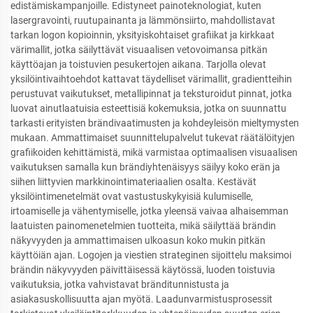
edistämiskampanjoille. Edistyneet painoteknologiat, kuten
lasergravointi, ruutupainanta ja lämmönsiirto, mahdollistavat
tarkan logon kopioinnin, yksityiskohtaiset grafiikat ja kirkkaat
värimallit, jotka säilyttävät visuaalisen vetovoimansa pitkän
käyttöajan ja toistuvien pesukertojen aikana. Tarjolla olevat
yksilöintivaihtoehdot kattavat täydelliset värimallit, gradientteihin
perustuvat vaikutukset, metallipinnat ja teksturoidut pinnat, jotka
luovat ainutlaatuisia esteettisiä kokemuksia, jotka on suunnattu
tarkasti erityisten brändivaatimusten ja kohdeyleisön mieltymysten
mukaan. Ammattimaiset suunnittelupalvelut tukevat räätälöityjen
grafiikoiden kehittämistä, mikä varmistaa optimaalisen visuaalisen
vaikutuksen samalla kun brändiyhtenäisyys säilyy koko erän ja
siihen liittyvien markkinointimateriaalien osalta. Kestävät
yksilöintimenetelmät ovat vastustuskykyisiä kulumiselle,
irtoamiselle ja vähentymiselle, jotka yleensä vaivaa alhaisemman
laatuisten painomenetelmien tuotteita, mikä säilyttää brändin
näkyvyyden ja ammattimaisen ulkoasun koko mukin pitkän
käyttöiän ajan. Logojen ja viestien strateginen sijoittelu maksimoi
brändin näkyvyyden päivittäisessä käytössä, luoden toistuvia
vaikutuksia, jotka vahvistavat bränditunnistusta ja
asiakasuskollisuutta ajan myötä. Laadunvarmistusprosessit