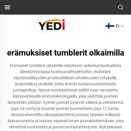
FI
erämuksiset tumblerit olkaimilla
Erämaiset tumblerit olkaimilla edustavat vallankumouksellista
lähestymistapaa kosteusvaihtoehtoihin, yhdistäen
käytännöllisyyden ja taloudellisen tehokkuuden yrityksille,
järjestöille ja yksilöille, jotka etsivät kustannustehokkaita
juomapulloja. Nämä monikäyttöiset säiliöt ovat varustettu
kaksiseinäisellä eristysteknologialla, joka säilyttää juomien
lämpötilan pitkään: kylmät juomat pysyvät viileinä ja virkistävinä
jopa 24 tuntia ja kuumat juomat kuumentaen jopa 12 tuntia.
Sisäänrakennettu olkaisjärjestelmä poistaa tarpeen erillisistä
lisävarusteista ja tarjoaa saumattoman juomakokemuksen, joka
vähentää vuotamista ja parantaa käytettävyyttä. Nykyaikaiset