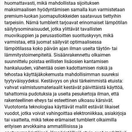
huomattavasti, mikä mahdollistaa sijoituksen
maksimaalisen hyödyntämisen samalla kun varmistetaan
premium-luokan juomapullokkeiden saatavuus tiettyihin
tarpeisiin. Nämä tumblerit tarjoavat erinomaiset lämpötilan
säilytysominaisuudet, jotka ylittävät tavallisten
muovikuppien ja perusastioitten suorituskyvyn, mikä
varmistaa, että juomat säilyvät optimaalisessa
lämpötilassa koko päivän ajan ilman useita täytön- tai
lämmitystoimenpiteitä. Sisäänrakennettu olkaimen
suunnittelu poistaa erillisten lisäosien kantamisen
hankaluuden, vähentää osien kadottamisen riskiä ja
tehostaa käyttäjäkokemusta mahdollisimman suureksi
tyytyväisyydeksi. Kestävyys on yksi tärkeimmistä etuista:
vahvat valmistusmateriaalit kestävät päivittäistä käyttöä,
tahattomia pudotuksia ja useita pesukertoja ilman, että
rakenteellinen eheys tai esteettinen ulkoasu kärsivät.
Vuototonta teknologiaa käyttävät mallit estävät likaiset
vuodot, jotka voivat vahingoittaa elektroniikkaa, asiakirjoja
tai vaatteita, mikä tekee erämaiset tumblerit olkaimilla
erityisen arvokkaina ammatillisissa ja