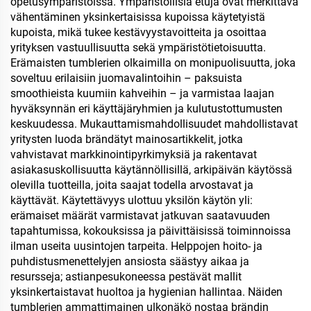
opetusympäristöissä. Ympäristöllisiä etuja ovat merkittävä
vähentäminen yksinkertaisissa kupoissa käytetyistä
kupoista, mikä tukee kestävyystavoitteita ja osoittaa
yrityksen vastuullisuutta sekä ympäristötietoisuutta.
Erämaisten tumblerien olkaimilla on monipuolisuutta, joka
soveltuu erilaisiin juomavalintoihin – paksuista
smoothieista kuumiin kahveihin – ja varmistaa laajan
hyväksynnän eri käyttäjäryhmien ja kulutustottumusten
keskuudessa. Mukauttamismahdollisuudet mahdollistavat
yritysten luoda brändätyt mainosartikkelit, jotka
vahvistavat markkinointipyrkimyksiä ja rakentavat
asiakasuskollisuutta käytännöllisillä, arkipäivän käytössä
olevilla tuotteilla, joita saajat todella arvostavat ja
käyttävät. Käytettävyys ulottuu yksilön käytön yli:
erämaiset määrät varmistavat jatkuvan saatavuuden
tapahtumissa, kokouksissa ja päivittäisissä toiminnoissa
ilman useita uusintojen tarpeita. Helppojen hoito- ja
puhdistusmenettelyjen ansiosta säästyy aikaa ja
resursseja; astianpesukoneessa pestävät mallit
yksinkertaistavat huoltoa ja hygienian hallintaa. Näiden
tumblerien ammattimainen ulkonäkö nostaa brändin