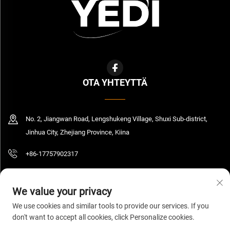
OTA YHTEYTTÄ
No. 2, Jiangwan Road, Lengshukeng Village, Shuxi Sub-district,
Jinhua City, Zhejiang Province, Kiina
+86-17757902317
[email protected]
We value your privacy
We use cookies and similar tools to provide our services. If you
don't want to accept all cookies, click Personalize cookies.
Tekijänoikeus © 2026 Zhejiang Yedi Industry And Trade Co., Ltd. Kaikki