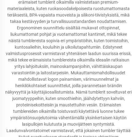
erämaiset tumblerit olkaimilla valmistetaan premium-
materiaaleista, kuten ruokasoodakelpoisesta ruostumattomasta
teräksestä, BPA-vapaista muoveista ja silikoni-tiivistyksistä, mikä
takaa kestävyyden ja turvallisuusstandardien noudattamisen.
Ergonominen suunnittelu sisältää mukavat ottopinnat,
liukumattomat pohjat ja vuotamattomat kantimet, mikä tekee
näistä tumblereista sopivia eri ympäristöihin, kuten toimistoihin,
kuntosalieihin, kouluihin ja ulkoilutapahtumiin. Edistyneet
valmistusprosessit varmistavat yhtenäisen laadun suurissa erissä,
mikä tekee erämaisista tumblereista olkaimilla ideaalin ratkaisun
yritys lahjoituksiin, mainoskampanjoihin, vähittäiskaupan
varastointiin ja laitostarpeisiin. Mukauttamismahdollisuudet
mahdollistavat logon painamisen, värimuunnelmat ja
henkilökohtaiset suunnittelut, joilla parannetaan brändin
näkyvyyttä ja käyttäjäosallistumista. Nämä tumblerit soveltuvat eri
juomatyyppeihin, kuten smoothieihin, jäähdytettyyn kahviin,
proteiinisekoitteisiin ja maustettuihin vesiin. Erämaisten
tumblereiden olkaimilla toistuvasti käytettävä luonne tukee
ympäristönsuojelutoimia vähentämällä yksinkertaisen käytön
lasipullojen kulutusta ja muovijätteen syntymistä.
Laadunvalvontatoimet varmistavat, että jokainen tumbler täyttää