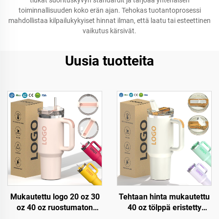
tiukat suorituskyvyn standardit ja tarjoaa yhtenäisen
toiminnallisuuden koko erän ajan. Tehokas tuotantoprosessi
mahdollistaa kilpailukykyiset hinnat ilman, että laatu tai esteettinen
vaikutus kärsivät.
Uusia tuotteita
Mukautettu logo 20 oz 30
Tehtaan hinta mukautettu
oz 40 oz ruostumaton
40 oz tölppä eristetty
teräksinen
uudelleenkäytettävä