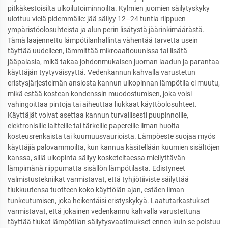
pitkäkestoisilta ulkoilutoiminnoilta. Kylmien juomien säilytyskyky
ulottuu vielä pidemmälle: jää säilyy 12–24 tuntia riippuen
ympäristöolosuhteista ja alun perin lisätystä jäärinkimäärästä.
Tämä laajennettu lämpötilanhallinta vähentää tarvetta usein
täyttää uudelleen, lämmittää mikroaaltouunissa tai lisätä
jääpalasia, mikä takaa johdonmukaisen juoman laadun ja parantaa
käyttäjän tyytyväisyyttä. Vedenkannun kahvalla varustetun
eristysjärjestelmän ansiosta kannun ulkopinnan lämpötila ei muutu,
mikä estää kostean kondenssin muodostumisen, joka voisi
vahingoittaa pintoja tai aiheuttaa liukkaat käyttöolosuhteet.
Käyttäjät voivat asettaa kannun turvallisesti puupinnoille,
elektronisille laitteille tai tärkeille papereille ilman huolta
kosteusrenkaista tai kuumuusvaurioista. Lämpöeste suojaa myös
käyttäjiä palovammoilta, kun kannua käsitellään kuumien sisältöjen
kanssa, sillä ulkopinta säilyy kosketeltaessa miellyttävän
lämpimänä riippumatta sisällön lämpötilasta. Edistyneet
valmistustekniikat varmistavat, että tyhjiötiiviste säilyttää
tiukkuutensa tuotteen koko käyttöiän ajan, estäen ilman
tunkeutumisen, joka heikentäisi eristyskykyä. Laatutarkastukset
varmistavat, että jokainen vedenkannu kahvalla varustettuna
täyttää tiukat lämpötilan säilytysvaatimukset ennen kuin se poistuu