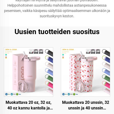
käyttäjän terveyttä ja säilyttävät juoman puhtauden.
Helppohoitoinen suunnittelu mahdollistaa astianpesukoneessa
pesemisen, vaikka käsipesu säilyttää optimaalisemman ulkonäön ja
suorituskyvyn keston.
Uusien tuotteiden suositus
Muokattava 20 oz, 32 oz,
Muokattava 20 unssin, 32
40 oz kannu kantolla ja
unssin ja 40 unssin
pajulla, ruostumatonta
kahvipullo kahdella