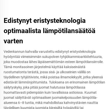
Edistynyt eristysteknologia
optimaalista lämpötilansäätöä
varten
Vedenkannun kahvalla varustettu edistynyt eristysteknologia
hyödyntää viimeisimmän sukupolven tyhjiökammioarkkitehtuuria,
joka muodostaa lähes läpäisemättömän esteen lämpötilansiirrolle.
Tämä monitasoinen järjestelmä käyttää kaksiseinäistä
ruostumatonta terästä, jossa sisä- ja ulkoseinien välillä on
täydellinen tyhjiötiiviste, mikä poistaa ilmamolekyylit, jotka yleensä
edistävät lämmönjohtumista. Tuloksena on erinomainen lämpötilan
säilytyskyky, joka pitää juomat halutussa lämpötilassa
huomattavasti pidempään kuin tavallisissa astioissa. Kuumat
juomat säilyttävät optimaalisen juomakelpoisuuden lämpötila-
alueensa 6–8 tuntia, mikä mahdollistaa kahvinystävien nauttia
täydellisen kuumista juomista kiireisiltä työpäiviltä tai