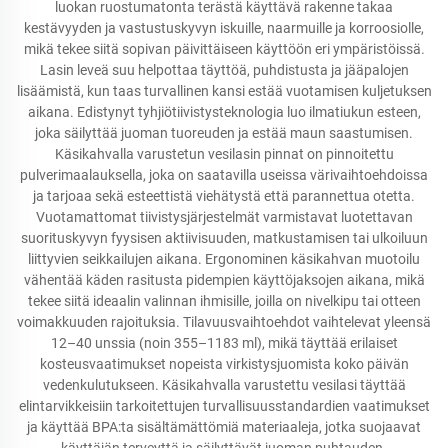
luokan ruostumatonta terästä käyttävä rakenne takaa
kestävyyden ja vastustuskyvyn iskuille, naarmuille ja korroosiolle,
mikä tekee siitä sopivan päivittäiseen käyttöön eri ympäristöissä.
Lasin leveä suu helpottaa täyttöä, puhdistusta ja jääpalojen
lisäämistä, kun taas turvallinen kansi estää vuotamisen kuljetuksen
aikana. Edistynyt tyhjiötiivistysteknologia luo ilmatiukun esteen,
joka säilyttää juoman tuoreuden ja estää maun saastumisen.
Käsikahvalla varustetun vesilasin pinnat on pinnoitettu
pulverimaalauksella, joka on saatavilla useissa värivaihtoehdoissa
ja tarjoaa sekä esteettistä viehätystä että parannettua otetta.
Vuotamattomat tiivistysjärjestelmät varmistavat luotettavan
suorituskyvyn fyysisen aktiivisuuden, matkustamisen tai ulkoiluun
liittyvien seikkailujen aikana. Ergonominen käsikahvan muotoilu
vähentää käden rasitusta pidempien käyttöjaksojen aikana, mikä
tekee siitä ideaalin valinnan ihmisille, joilla on nivelkipu tai otteen
voimakkuuden rajoituksia. Tilavuusvaihtoehdot vaihtelevat yleensä
12–40 unssia (noin 355–1183 ml), mikä täyttää erilaiset
kosteusvaatimukset nopeista virkistysjuomista koko päivän
vedenkulutukseen. Käsikahvalla varustettu vesilasi täyttää
elintarvikkeisiin tarkoitettujen turvallisuusstandardien vaatimukset
ja käyttää BPA:ta sisältämättömiä materiaaleja, jotka suojaavat