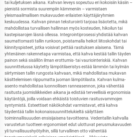
tai kuljetuksen aikana. Kahvan leveys sopeutuu eri kokoisiin käsiin –
pienistä sormista suurempiin kämmeniin – varmistaen
yleismaailmallisen mukavuuden erilaisten käyttäjäryhmien
keskuudessa. Kahvan pinnan teksturointi tarjoaa lisäotetta, mikä
mahdollistaa turvallisen hallinnan myös kosteuden, hikoilun tai
kastepisarojen läsnä ollessa. Integrointiprosessi yhdistää kahvan
saumattomasti tallin runkoon, poistamalla heikot liitoskohdat tai
kiinnityspisteet, jotka voisivat pettää rasituksen alaisena. Tämä
yhtenäinen rakennetapa varmistaa, että kahva kestää tallin täyden
painon sekä sisällön ilman erottumis- tai vauriointeriskiä. Kahvan
suunnittelussa käytetty lämpötilaeristys estää lämmön tai kylmän
siirtymisen tallin rungosta kahvaan, mikä mahdollistaa mukavan
käsittelemisen riippumatta juoman lämpötilasta. Kahvan kulma-
asento mahdollistaa luonnollisen ranneasennon, joka vähentää
rasitusta juomisliikkeiden aikana ja edistää terveellisiä ergonomisia
käytäntöjä, joilla voidaan ehkäistä toistuvien rasitusvammojen
syntymistä. Esteettiset näkökohdat varmistavat, että kahva
täydentää tallin kokonaissuunnittelukieltä säilyttäen
toiminnallisuuuden ensisijaisena tavoitteena. Vedentallin kahvalla
varustetun tuotteen ergonomiset edut ulottuvat perusmukavuuden
yli turvallisuushyötyihin, sillä turvallinen otto vähentää