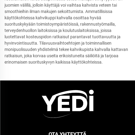
juomien välillä, jolloin käyttäjä voi vaihtaa kahvista veteen tai
smoothieihin ilman makujen sekoittumista. Ammatillisissa
käyttökohteissa kahvikuppi kahvalla osoittaa hyvää
suorituskykyään toimistoympäristöissä, rakennustyömailla,
terveydenhuollon laitoksissa ja koulutuslaitoksissa, joissa
luotettavat kosteuspidon ratkaisut parantavat tuottavuutta ja
hyvinvointisuutta. Tilavuusvaihtoehtojen ja toiminnallisen
monipuolisuuden yhdistelmä tekee kahvikupista kahvalla kattavan
ratkaisun, joka korvaa useita erikoistuneita säiliöitä ja tarjoaa
erinomaisen suorituskyvyn kaikissa käyttökohteissa.
OTA YHTEYTTÄ