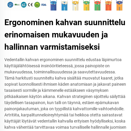
Ergonominen kahvan suunnittelu
erinomaisen mukavuuden ja
hallinnan varmistamiseksi
Vedentallin kahvan ergonominen suunnittelu edustaa läpimurtoa
käyttäjälähtöisessä insinööritieteessä, jossa painopiste on
mukavuudessa, toiminnallisuuudessa ja saavutettavuudessa.
Tämä harkitusti suunniteltu kahva sisältää muovatut kaaret, jotka
sopivat luonnollisesti ihmisen käden anatomiaan ja jakavat paineen
tasaisesti sormille ja kämmenelle estääkseen väsymyksen
pitkäaikaisen käytön aikana. Kahvan strateginen sijoittelu säilyttää
täydellisen tasapainon, kun talli on täynnä, estäen epämukavan
painonjakautuman, joka on tyypillistä kahvattomille vaihtoehdoille.
Artritiita, karpalitunnelioireyhtymää tai heikkoa otetta sairastavat
käyttäjät löytävät vedentallin kahvalla erityisen hyödylliseksi, koska
kahva vähentää tarvittavaa voimaa turvalliselle hallinnalle juomisen