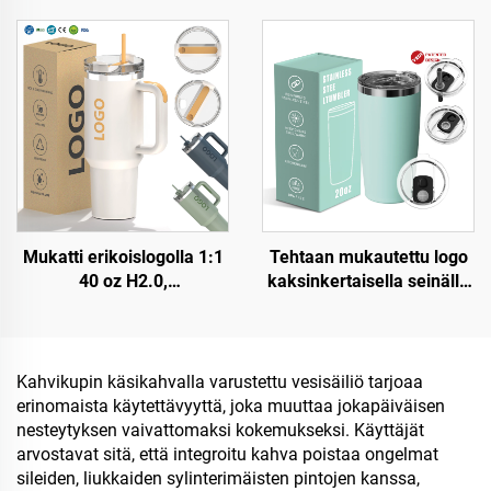
terästä, tyhjiöeristetty,
seinämällä varustettu
uudelleenkäytettävä
eristetty kuppi kädellä ja
kannu kääntyvällä
kääntyvällä
pajullisella kantokahvalla
pajonillakannella,
ruostumaton teräksinen
matkamuki kädellä,
kuumalle ja kylmälle
Mukatti erikoislogolla 1:1
Tehtaan mukautettu logo
40 oz H2.0,
kaksinkertaisella seinällä
kaksinkertaisesti eristetty
eristetty matkakuiska
ruostumaton teräksinen
kahvikuppi kantti 20 oz
tyhjiömuki straivalla
ruostumaton teräskannu
arkinpäivään ja retkeilyyn
Kahvikupin käsikahvalla varustettu vesisäiliö tarjoaa
erinomaista käytettävyyttä, joka muuttaa jokapäiväisen
nesteytyksen vaivattomaksi kokemukseksi. Käyttäjät
arvostavat sitä, että integroitu kahva poistaa ongelmat
sileiden, liukkaiden sylinterimäisten pintojen kanssa,