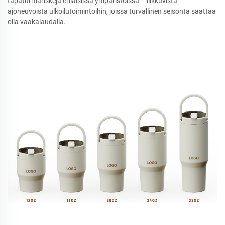
tapaturmariskejä erilaisissa ympäristöissä – liikkuvista
ajoneuvoista ulkoilutoimintoihin, joissa turvallinen seisonta saattaa
olla vaakalaudalla.