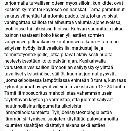
tarjoamalla turvallisen otteen myös silloin, kun kädet ovat
kosteat, kylmät tai käytössä on hanskat. Tämä parantunut
vakaus vähentää tahattomia pudotuksia, jotka voisivat
vahingoittaa säiliötä tai aiheuttaa valumia ajoneuvoissa,
työtiloissa tai julkisissa tiloissa. Kahvan suunnittelu jakaa
painon tasaisesti koko käden yli, estäen sormien
väsymisen pitkäaikaisen kantamisen aikana – tämä on
erityisen hyödyllistä vaelluksilla, matkustajille ja
toimistotyöntekijöille, jotka pitävät aktiivisesti huolta
nesteytyksestään koko päivän ajan. Käsikahvalla
varustetun vesisäiliön lämpötilan säilytyskyky ylittää
tavalliset yksiseinäiset säiliöt: kuumat juomat pysyvät
juomakelpoisessa lämpötilassa enintään 8 tuntia, kun taas
kylmät juomat pysyvät viileinä ja virkistävinä 12–24 tuntia.
Tämä lämpösuoritus mahdollistaa vähemmän usein
täytettävän käytön ja varmistaa, että juomat säilyvät
nautinnollisina riippumatta ulkoisista
lämpötilaolosuhteista. Tyhjiöeristysteknologia estää
lämmön siirtymisen, suojaten käyttäjää palovammoilta
kuumien sisältöjen käsittelyn aikana sekä estäen