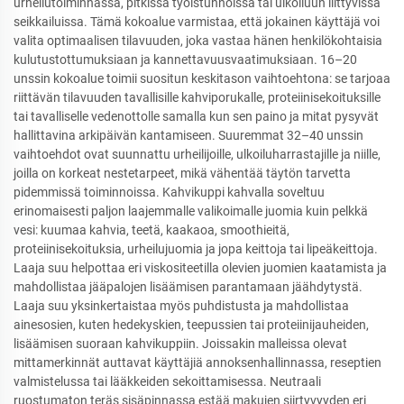
urheilutoiminnassa, pitkissä työistunnoissa tai ulkoiluun liittyvissä
seikkailuissa. Tämä kokoalue varmistaa, että jokainen käyttäjä voi
valita optimaalisen tilavuuden, joka vastaa hänen henkilökohtaisia
kulutustottumuksiaan ja kannettavuusvaatimuksiaan. 16–20
unssin kokoalue toimii suositun keskitason vaihtoehtona: se tarjoaa
riittävän tilavuuden tavallisille kahviporukalle, proteiinisekoituksille
tai tavalliselle vedenottolle samalla kun sen paino ja mitat pysyvät
hallittavina arkipäivän kantamiseen. Suuremmat 32–40 unssin
vaihtoehdot ovat suunnattu urheilijoille, ulkoiluharrastajille ja niille,
joilla on korkeat nestetarpeet, mikä vähentää täytön tarvetta
pidemmissä toiminnoissa. Kahvikuppi kahvalla soveltuu
erinomaisesti paljon laajemmalle valikoimalle juomia kuin pelkkä
vesi: kuumaa kahvia, teetä, kaakaoa, smoothieitä,
proteiinisekoituksia, urheilujuomia ja jopa keittoja tai lipeäkeittoja.
Laaja suu helpottaa eri viskositeetilla olevien juomien kaatamista ja
mahdollistaa jääpalojen lisäämisen parantamaan jäähdytystä.
Laaja suu yksinkertaistaa myös puhdistusta ja mahdollistaa
ainesosien, kuten hedekyskien, teepussien tai proteiinijauheiden,
lisäämisen suoraan kahvikuppiin. Joissakin malleissa olevat
mittamerkinnät auttavat käyttäjiä annoksenhallinnassa, reseptien
valmistelussa tai lääkkeiden sekoittamisessa. Neutraali
ruostumaton teräs sisäpinnassa estää makujen siirtyvyyden eri