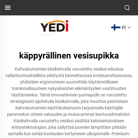
FI
käppyrällinen vesisupikka
Kahvakuivaimen käsikahvalla varustettu vesilasi edustaa
vallankumouksellista edistystä kannettavissa kosteusratkaisuissa,
yhdistäen ergonominen suunnittelu käytännölliseen
toiminnallisuuteen nykyaikaisten elämäntyylien vaatimusten
täyttämiseksi. Tämä innovatiivinen juomapullo on varustettu
strategisesti sijoitetulla käsikahvalla, joka muuttaa perinteisen
kahvakuivaimen käyttökokemusta tarjoamalla käyttäjille
parannetun otteen vakauden ja mukavammat kantovaihtoehdot.
Käsikahvalla varustettu vesilasi sisältää kaksiseinämäisen
eristysteknologian, joka säilyttää juomien lämpötilan pitkään
samalla kun estää kosteuden kertymisen ulkopinnalle. Premium-