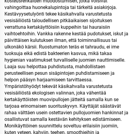
kosteusrenkaiden muodostumisen, jotka voisivat
vahingoittaa huonekalupintoja tai tärkeitä asiakirjoja.
Kestävyysetulyönti tekee käsikahvalla varustetusta
vesisäiliöstä taloudellisen pitkäaikaisen sijoituksen
verrattuna kertakäyttöisiin kuppeihin tai hauraisiin
vaihtoehtoihin. Vankka rakenne kestää pudotukset, iskut ja
päivittäisen kulutuksen ilman, että toiminnallisuus tai
ulkonäkö kärsii. Ruostumaton teräs ei tahraudu, ei ime
tuoksuja eikä edistä bakteerien kasvua, mikä takaa
hygienian vaatimukset turvalliselle juomien nauttimiselle.
Laaja suu helpottaa puhdistusta, mahdollistaen
perusteellisen pesun sisäpintojen puhdistamiseen ja
helpon pääsyn harjaamiseen tarvittaessa.
Ympäristöhyödyt tekevät käsikahvalla varustetusta
vesisäiliöstä ekologisen valinnan, joka vähentää
kertakäyttöisten muovipullojen jätteitä samalla kun se
tarjoaa erinomaisen suorituskyvyn. Käyttäjät säästävät
rahaa välttäen usein ostettavien pullojuomien hankinnat ja
osallistuvat samalla kestävän kehityksen edistämiseen.
Monikäyttöinen suunnittelu soveltuu erilaisiin juomiin,
kuten veteen, kahviin, teehen, smoothieihin ja