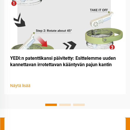
YEDI:n patenttikansi päivitetty: Esittelemme uuden
kannettavan irrotettavan kääntyvän pajun kantin
Näytä lisää