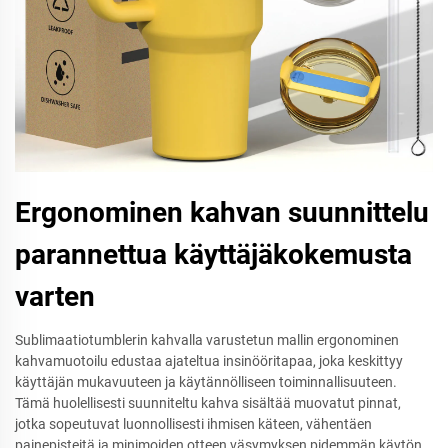
Ergonominen kahvan suunnittelu
parannettua käyttäjäkokemusta
varten
Sublimaatiotumblerin kahvalla varustetun mallin ergonominen
kahvamuotoilu edustaa ajateltua insinööritapaa, joka keskittyy
käyttäjän mukavuuteen ja käytännölliseen toiminnallisuuteen.
Tämä huolellisesti suunniteltu kahva sisältää muovatut pinnat,
jotka sopeutuvat luonnollisesti ihmisen käteen, vähentäen
painepisteitä ja minimoiden otteen väsymyksen pidemmän käytön