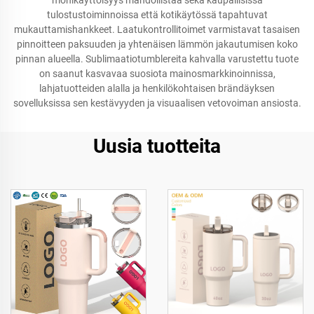
monikäyttöisyys mahdollistaa sekä kaupallisissa
tulostustoiminnoissa että kotikäytössä tapahtuvat
mukauttamishankkeet. Laatukontrollitoimet varmistavat tasaisen
pinnoitteen paksuuden ja yhtenäisen lämmön jakautumisen koko
pinnan alueella. Sublimaatiotumblereita kahvalla varustettu tuote
on saanut kasvavaa suosiota mainosmarkkinoinnissa,
lahjatuotteiden alalla ja henkilökohtaisen brändäyksen
sovelluksissa sen kestävyyden ja visuaalisen vetovoiman ansiosta.
Uusia tuotteita