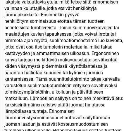
toimistolahjapakettiin
lukuisia vakuuttavia etuja, mikä tekee siitä erinomaisen
valinnan kuluttajille, jotka etsivät henkilöityjä
juomapikakkeita. Ensinnäkin pysyvä
henkilöitymisominaisuus erottaa tämän tuotteen
perinteisistä tumblereista. Toisin kuin muovikalvojen tai
maalattujen kuvien tapauksessa, jotka voivat irrota tai
himmetä ajan myötä, sublimaatiomenetelmä luo kuvioita,
jotka ovat osa itse tumblerin materiaalia, mikä takaa
kestävyyden ja ammattimaisen ulkoasun. Ergonominen
kahva tarjoaa merkittäviä mukavuusetuja: se vähentää
käden väsymystä pidemmissä käyttötilanteissa ja
parantaa hallintaa kuumien tai kylmien juomien
kantamisessa. Tämä suunnittelutoiminto tekee kahvalla
varustetun sublimaatiotumblerin erityisen soveltuvaksi
toimistoympäristöihin, ulkoiluun ja päivittäiseen
matkailuun. Lämpötilan säilytys on toinen merkittävä etu:
kaksiseinämäinen eristys pitää juomat halutussa
lämpötilassa tunteja. Erinomaiset
lämmöneristysominaisuudet auttavat säilyttämään
juoman laadun ja estävät kosteusmuodostumisen
tumblerin ulkopinnalle. Helppohoitavuus erottaa tuotteen