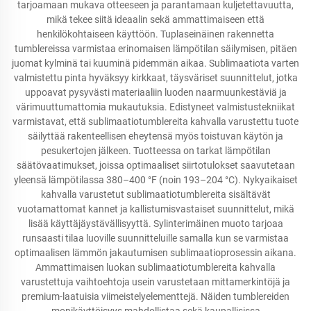
tarjoamaan mukava otteeseen ja parantamaan kuljetettavuutta,
mikä tekee siitä ideaalin sekä ammattimaiseen että
henkilökohtaiseen käyttöön. Tuplaseinäinen rakennetta
tumblereissa varmistaa erinomaisen lämpötilan säilymisen, pitäen
juomat kylminä tai kuuminä pidemmän aikaa. Sublimaatiota varten
valmistettu pinta hyväksyy kirkkaat, täysväriset suunnittelut, jotka
uppoavat pysyvästi materiaaliin luoden naarmuunkestäviä ja
värimuuttumattomia mukautuksia. Edistyneet valmistustekniikat
varmistavat, että sublimaatiotumblereita kahvalla varustettu tuote
säilyttää rakenteellisen eheytensä myös toistuvan käytön ja
pesukertojen jälkeen. Tuotteessa on tarkat lämpötilan
säätövaatimukset, joissa optimaaliset siirtotulokset saavutetaan
yleensä lämpötilassa 380–400 °F (noin 193–204 °C). Nykyaikaiset
kahvalla varustetut sublimaatiotumblereita sisältävät
vuotamattomat kannet ja kallistumisvastaiset suunnittelut, mikä
lisää käyttäjäystävällisyyttä. Sylinterimäinen muoto tarjoaa
runsaasti tilaa luoville suunnitteluille samalla kun se varmistaa
optimaalisen lämmön jakautumisen sublimaatioprosessin aikana.
Ammattimaisen luokan sublimaatiotumblereita kahvalla
varustettuja vaihtoehtoja usein varustetaan mittamerkintöjä ja
premium-laatuisia viimeistelyelementtejä. Näiden tumblereiden