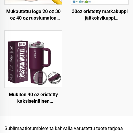
Mukautettu logo 20 oz 30
30oz eristetty matkakuppi
oz 40 oz ruostumaton
jääkohvikuppi
teräksinen
patenttikannella
kaksinkertainen seinämä
uudelleenkäytettävä
tyhjiömetallimatkakuppi
ruostumaton teräksinen
20oz 30oz 40oz tölppä
vesipullo tölppä kahvalla
kahvalla
ja pilleellä
Mukiton 40 oz eristetty
kaksiseinäinen
ruostumaton
teräspohjainen patentoitu
kantinen tumbler
matkakahvimuki
Sublimaatiotumblereita kahvalla varustettu tuote tarjoaa