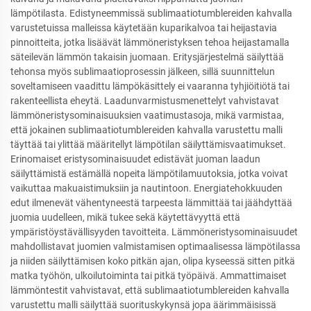
lämpötilasta. Edistyneemmissä sublimaatiotumblereiden kahvalla
varustetuissa malleissa käytetään kuparikalvoa tai heijastavia
pinnoitteita, jotka lisäävät lämmöneristyksen tehoa heijastamalla
säteilevän lämmön takaisin juomaan. Eritysjärjestelmä säilyttää
tehonsa myös sublimaatioprosessin jälkeen, sillä suunnittelun
soveltamiseen vaadittu lämpökäsittely ei vaaranna tyhjiöitiötä tai
rakenteellista eheytä. Laadunvarmistusmenettelyt vahvistavat
lämmöneristysominaisuuksien vaatimustasoja, mikä varmistaa,
että jokainen sublimaatiotumblereiden kahvalla varustettu malli
täyttää tai ylittää määritellyt lämpötilan säilyttämisvaatimukset.
Erinomaiset eristysominaisuudet edistävät juoman laadun
säilyttämistä estämällä nopeita lämpötilamuutoksia, jotka voivat
vaikuttaa makuaistimuksiin ja nautintoon. Energiatehokkuuden
edut ilmenevät vähentyneestä tarpeesta lämmittää tai jäähdyttää
juomia uudelleen, mikä tukee sekä käytettävyyttä että
ympäristöystävällisyyden tavoitteita. Lämmöneristysominaisuudet
mahdollistavat juomien valmistamisen optimaalisessa lämpötilassa
ja niiden säilyttämisen koko pitkän ajan, olipa kyseessä sitten pitkä
matka työhön, ulkoilutoiminta tai pitkä työpäivä. Ammattimaiset
lämmöntestit vahvistavat, että sublimaatiotumblereiden kahvalla
varustettu malli säilyttää suorituskykynsä jopa äärimmäisissä