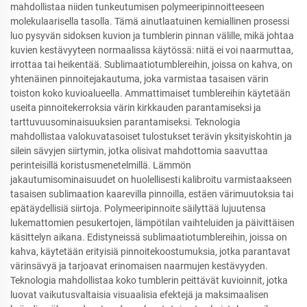
mahdollistaa niiden tunkeutumisen polymeeripinnoitteeseen
molekulaarisella tasolla. Tämä ainutlaatuinen kemiallinen prosessi
luo pysyvän sidoksen kuvion ja tumblerin pinnan välille, mikä johtaa
kuvien kestävyyteen normaalissa käytössä: niitä ei voi naarmuttaa,
irrottaa tai heikentää. Sublimaatiotumblereihin, joissa on kahva, on
yhtenäinen pinnoitejakautuma, joka varmistaa tasaisen värin
toiston koko kuvioalueella. Ammattimaiset tumblereihin käytetään
useita pinnoitekerroksia värin kirkkauden parantamiseksi ja
tarttuvuusominaisuuksien parantamiseksi. Teknologia
mahdollistaa valokuvatasoiset tulostukset terävin yksityiskohtin ja
silein sävyjen siirtymin, jotka olisivat mahdottomia saavuttaa
perinteisillä koristusmenetelmillä. Lämmön
jakautumisominaisuudet on huolellisesti kalibroitu varmistaakseen
tasaisen sublimaation kaarevilla pinnoilla, estäen värimuutoksia tai
epätäydellisiä siirtoja. Polymeeripinnoite säilyttää lujuutensa
lukemattomien pesukertojen, lämpötilan vaihteluiden ja päivittäisen
käsittelyn aikana. Edistyneissä sublimaatiotumblereihin, joissa on
kahva, käytetään erityisiä pinnoitekoostumuksia, jotka parantavat
värinsävyä ja tarjoavat erinomaisen naarmujen kestävyyden.
Teknologia mahdollistaa koko tumblerin peittävät kuvioinnit, jotka
luovat vaikutusvaltaisia visuaalisia efektejä ja maksimaalisen