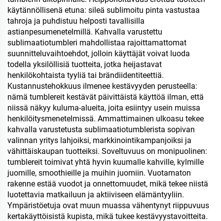
käytännöllisenä etuna: sileä sublimoitu pinta vastustaa
tahroja ja puhdistuu helposti tavallisilla
astianpesumenetelmillä. Kahvalla varustettu
sublimaatiotumbleri mahdollistaa rajoittamattomat
suunnitteluvaihtoehdot, jolloin käyttäjät voivat luoda
todella yksilöllisiä tuotteita, jotka heijastavat
henkilökohtaista tyyliä tai brändiidentiteettiä.
Kustannustehokkuus ilmenee kestävyyden perusteella:
nämä tumblereit kestävät päivittäistä käyttöä ilman, että
niissä näkyy kuluma-alueita, joita esiintyy usein muissa
henkilöitysmenetelmissä. Ammattimainen ulkoasu tekee
kahvalla varustetusta sublimaatiotumblerista sopivan
valinnan yritys lahjoiksi, markkinointikampanjoiksi ja
vähittäiskaupan tuotteiksi. Soveltuvuus on monipuolinen:
tumblereit toimivat yhtä hyvin kuumalle kahville, kylmille
juomille, smoothieille ja muihin juomiin. Vuotamaton
rakenne estää vuodot ja onnettomuudet, mikä tekee niistä
luotettavia matkailuun ja aktiiviseen elämäntyyliin.
Ympäristöetuja ovat muun muassa vähentynyt riippuvuus
kertakäyttöisistä kupista, mikä tukee kestävyystavoitteita.