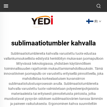
FI
sublimaatiotumbler kahvalla
Sublimaatiotumblereita kahvalla varustettu tuote edustaa
vallankumouksellista edistystä henkilöityn mukavaan juomapulloon
liittyvässä teknologiassa, yhdistäen käytännöllisen
toiminnallisuuden rajattomiin mukauttamismahdollisuuksiin. Tämä
innovatiivinen juomapullo on varustettu erityisellä pinnoitteella, joka
mahdollistaa korkealaatuisen kuvansiirron
sublimaatiotulostusprosessin avulla. Sublimaatiotumblereita
kahvalla varustettu tuote valmistetaan polyesteeripohjaisista
materiaaleista tai erityisesti pinnoitetuista pintoista, jotka
muodostavat pysyvän sidoksen sublimaatiovärien kanssa lämmön
ja paineen vaikutuksesta. Ergonominen kahva suunniteltiin