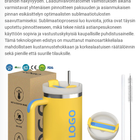
brändin näkyvyyden. Laadunvalvontatoimet valmistuksen aikana
varmistavat yhtenäisen pinnoitteen paksuuden ja asianmukaisen
pinnan esikäsittelyn optimaalisten sublimaatiotulosten
saavuttamiseksi. Sublimaatioprosessi luo kuvioita, jotka ovat täysin
upotettu pinnoitteeseen, mikä tekee niistä astianpesukoneen
käyttöön sopivia ja vastustuskykyisiä kaupallisille puhdistusaineille.
Tämä teknologinen edistys on muuttanut mainosartikkelialaa
mahdollistaen kustannustehokkaan ja korkealaatuisen räätälöinnin
sekä pienille että suurille tilauksille.