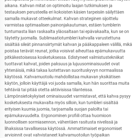
aikana. Kahvan mitat on optimoitu laajan tutkimuksen ja
testauksen perusteella eri kokoisten käsien tarpeisiin säilyttäen
samalla mukavat otteekulmat. Kahvan strateginen sijoittelu
varmistaa optimaalisen painonjakautuman, estäen tumblerin
tuntumasta liian raskaalta yläosaltaan tai epävakaalta, kun se on
täytetty juomalla. Sublimaatiotumbleri kahvalla varustettuna
sisältää sileät pinnansiirtymät kahvan ja pääkappaleen välillä, mikä
poistaa terävät reunat, jotka voisivat aiheuttaa epämukavuutta
pitkäkestoisessa kosketuksessa. Edistyneet valmistustekniikat
tuottavat kahvat, joiden paksuus ja lujuusominaisuudet ovat
yhtenäisiä, mikä takaa luotettavan suorituskyvyn normaalissa
käytössä. Kahvamuotoilu mahdollistaa mukavan yksikätisen
käytön, jolloin käyttäjä voi juoda samalla, kun hän suorittaa muita
tehtäviä tai pitää otetta aktiivisissa tilanteissa.
Lämpönsietokykyiset ominaisuudet varmistavat, että kahva pysyy
kosketuksesta mukavalta myös silloin, kun tumbleri sisältää
erityisen kuumia juomia, tarjoamalla suojan paloilta tai
epämukavuudelta. Ergonominen profiili ottaa huomioon
luonnollisen sormiasennon, vähentäen rasitusta nivelissä ja
lihaksissa tavallisessa käytössä. Ammattimaiset ergonomiset
arvioinnit ovat vahvistaneet kahvamuotoilun työpaikan