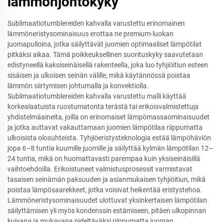
lämmönjohtokyky
Sublimaatiotumblereiden kahvalla varustettu erinomainen
lämmöneristysominaisuus erottaa ne premium-luokan
juomapulloina, jotka säilyttävät juomien optimaaliset lämpötilat
pitkäksi aikaa. Tämä poikkeuksellinen suorituskyky saavutetaan
edistyneellä kaksiseinäisellä rakenteella, joka luo tyhjiöitiun esteen
sisäisen ja ulkoisen seinän välille, mikä käytännössä poistaa
lämmön siirtymisen johtumalla ja konvektiolla.
Sublimaatiotumblereiden kahvalla varustettu malli käyttää
korkealaatuista ruostumatonta terästä tai erikoisvalmistettuja
yhdistelmäaineita, joilla on erinomaiset lämpömassaominaisuudet
ja jotka auttavat vakauttamaan juomien lämpötilaa riippumatta
ulkoisista olosuhteista. Tyhjiöeristysteknologia estää lämpöhäviön
jopa 6–8 tuntia kuumille juomille ja säilyttää kylmän lämpötilan 12–
24 tuntia, mikä on huomattavasti parempaa kuin yksiseinäisillä
vaihtoehdoilla. Erikoistuneet valmistusprosessit varmistavat
tasaisen seinämän paksuuden ja asianmukaisen tyhjiöitiun, mikä
poistaa lämpösaarekkeet, jotka voisivat heikentää eristystehoa.
Lämmöneristysominaisuudet ulottuvat yksinkertaisen lämpötilan
säilyttämisen yli myös kondenssin estämiseen, pitäen ulkopinnan
kuivana ja mukavana pideltäväksi riippumatta juoman