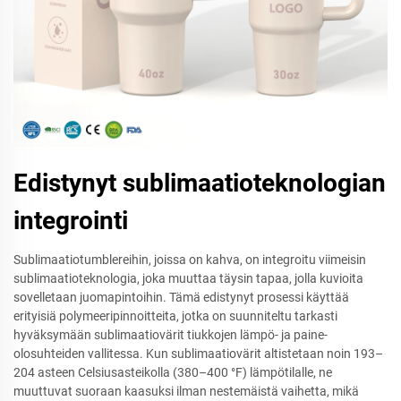
Edistynyt sublimaatioteknologian
integrointi
Sublimaatiotumblereihin, joissa on kahva, on integroitu viimeisin
sublimaatioteknologia, joka muuttaa täysin tapaa, jolla kuvioita
sovelletaan juomapintoihin. Tämä edistynyt prosessi käyttää
erityisiä polymeeripinnoitteita, jotka on suunniteltu tarkasti
hyväksymään sublimaatiovärit tiukkojen lämpö- ja paine-
olosuhteiden vallitessa. Kun sublimaatiovärit altistetaan noin 193–
204 asteen Celsiusasteikolla (380–400 °F) lämpötilalle, ne
muuttuvat suoraan kaasuksi ilman nestemäistä vaihetta, mikä