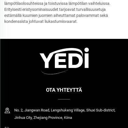
lämpötilaolosuhteissa ja toistuvissa lämpötilan vaihteluissa.
Erityisesti eristysominaisuudet tarjoavat turvallisuusetuja
estämällä kuumien juomien aiheuttamat palovammat sekä
kondenssista johtuvat liukastumisvaarat.
OTA YHTEYTTÄ
No. 2, Jiangwan Road, Lengshukeng Village, Shuxi Sub-district,
Jinhua City, Zhejiang Province, Kiina