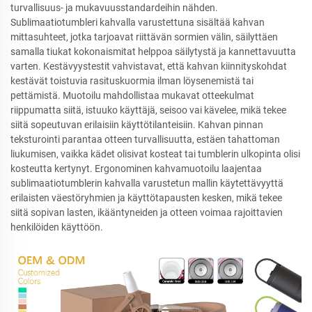
turvallisuus- ja mukavuusstandardeihin nähden.
Sublimaatiotumbleri kahvalla varustettuna sisältää kahvan
mittasuhteet, jotka tarjoavat riittävän sormien välin, säilyttäen
samalla tiukat kokonaismitat helppoa säilytystä ja kannettavuutta
varten. Kestävyystestit vahvistavat, että kahvan kiinnityskohdat
kestävät toistuvia rasituskuormia ilman löysenemistä tai
pettämistä. Muotoilu mahdollistaa mukavat otteekulmat
riippumatta siitä, istuuko käyttäjä, seisoo vai kävelee, mikä tekee
siitä sopeutuvan erilaisiin käyttötilanteisiin. Kahvan pinnan
teksturointi parantaa otteen turvallisuutta, estäen tahattoman
liukumisen, vaikka kädet olisivat kosteat tai tumblerin ulkopinta olisi
kosteutta kertynyt. Ergonominen kahvamuotoilu laajentaa
sublimaatiotumblerin kahvalla varustetun mallin käytettävyyttä
erilaisten väestöryhmien ja käyttötapausten kesken, mikä tekee
siitä sopivan lasten, ikääntyneiden ja otteen voimaa rajoittavien
henkilöiden käyttöön.