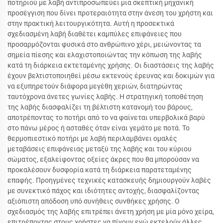
ποτηριού με λαβή αντιπροσωπεύει μια σκεπτική μηχανική
προσέγγιση που δίνει προτεραιότητα στην άνεση του χρήστη και
στην πρακτική λειτουργικότητα. Αυτή η προσεκτικά
σχεδιασμένη λαβή διαθέτει καμπύλες επιφάνειες που
προσαρμόζονται φυσικά στο ανθρώπινο χέρι, μειώνοντας τα
σημεία πίεσης και ελαχιστοποιώντας την κόπωση της λαβής
κατά τη διάρκεια εκτεταμένης χρήσης. Οι διαστάσεις της λαβής
έχουν βελτιστοποιηθεί μέσω εκτενούς έρευνας και δοκιμών για
να εξυπηρετούν διάφορα μεγέθη χεριών, διατηρώντας
ταυτόχρονα άνετες γωνίες λαβής. Η στρατηγική τοποθέτηση
της λαβής διασφαλίζει τη βέλτιστη κατανομή του βάρους,
αποτρέποντας το ποτήρι από το να φαίνεται υπερβολικά βαρύ
στο πάνω μέρος ή ασταθές όταν είναι γεμάτο με ποτά. Το
θερμοπιεστικό ποτήρι με λαβή περιλαμβάνει ομαλές
μεταβάσεις επιφάνειας μεταξύ της λαβής και του κύριου
σώματος, εξαλείφοντας οξείες άκρες που θα μπορούσαν να
προκαλέσουν δυσφορία κατά τη διάρκεια παρατεταμένης
επαφής. Προηγμένες τεχνικές κατασκευής δημιουργούν λαβές
με συνεκτικό πάχος και ιδιότητες αντοχής, διασφαλίζοντας
αξιόπιστη απόδοση υπό συνήθεις συνθήκες χρήσης. Ο
σχεδιασμός της λαβής επιτρέπει άνετη χρήση με μία μόνο χείρα,
επιτρέποντας στους χρήστες να πίνουν ενώ εκτελούν άλλες