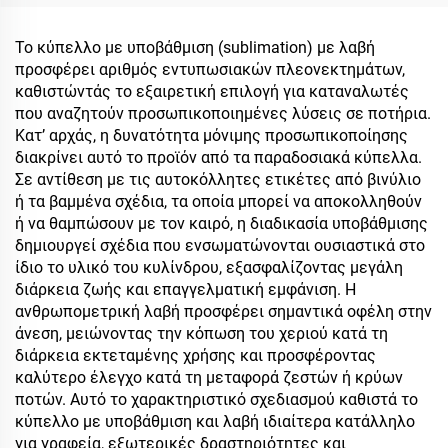
Διπλωμένο Καπάκι με
Λαβή Ταξιδιωτικό Κύπελο
Το κύπελλο με υποβάθμιση (sublimation) με λαβή
Καφέ για Γραφείο Δωρο
προσφέρει αριθμός εντυπωσιακών πλεονεκτημάτων,
Σετ
καθιστώντάς το εξαιρετική επιλογή για καταναλωτές
που αναζητούν προσωπικοποιημένες λύσεις σε ποτήρια.
Κατ’ αρχάς, η δυνατότητα μόνιμης προσωπικοποίησης
διακρίνει αυτό το προϊόν από τα παραδοσιακά κύπελλα.
Σε αντίθεση με τις αυτοκόλλητες ετικέτες από βινύλιο
ή τα βαμμένα σχέδια, τα οποία μπορεί να αποκολληθούν
ή να θαμπώσουν με τον καιρό, η διαδικασία υποβάθμισης
δημιουργεί σχέδια που ενσωματώνονται ουσιαστικά στο
ίδιο το υλικό του κυλίνδρου, εξασφαλίζοντας μεγάλη
διάρκεια ζωής και επαγγελματική εμφάνιση. Η
ανθρωπομετρική λαβή προσφέρει σημαντικά οφέλη στην
άνεση, μειώνοντας την κόπωση του χεριού κατά τη
διάρκεια εκτεταμένης χρήσης και προσφέροντας
καλύτερο έλεγχο κατά τη μεταφορά ζεστών ή κρύων
ποτών. Αυτό το χαρακτηριστικό σχεδιασμού καθιστά το
κύπελλο με υποβάθμιση και λαβή ιδιαίτερα κατάλληλο
για γραφεία, εξωτερικές δραστηριότητες και