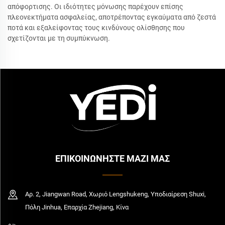
απόφορτισης. Οι ιδιότητες μόνωσης παρέχουν επίσης
πλεονεκτήματα ασφαλείας, αποτρέποντας εγκαύματα από ζεστά
ποτά και εξαλείφοντας τους κινδύνους ολίσθησης που
σχετίζονται με τη συμπύκνωση.
ΕΠΙΚΟΙΝΩΝΗΣΤΕ ΜΑΖΙ ΜΑΣ
Αρ. 2, Jiangwan Road, Χωριό Lengshukeng, Υποδιαίρεση Shuxi,
Πόλη Jinhua, Επαρχία Zhejiang, Κίνα