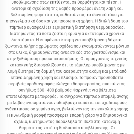
υποβλίμανσης όταν εκτίθενται σε θερμότητα και πίεση. Η
ανατομική σχεδίαση της λαβής προσφέρει άνετη λαβή και
βελτιωμένη φορητότητα, καθιστώντάς το ιδανικό τόσο για
επαγγελματική όσο και για προσωπική χρήση. Η διπλή δομή του
τάμπλερ εξασφαλίζει εξαιρετική διατήρηση θερμοκρασίας,
διατηρώντας τα ποτά ζεστά ή κρύα για εκτεταμένα χρονικά
διαστήματα. Η επιφάνεια έτοιμη για υποβλίμανση δέχεται
ζωντανά, πλήρης χρώματος σχέδια που ενσωματώνονται μόνιμα
στο υλικό, δημιουργώντας ανθεκτικές στο γρατσούνισμα και
στην ξεθώριαση προσωπικοποιήσεις. Οι προηγμένες τεχνικές
κατασκευής διασφαλίζουν ότι το τάμπλερ υποβλίμανσης με
λαβή διατηρεί τη δομική του ακεραιότητα ακόμη και μετά από
επανειλημμένη χρήση και πλύσιμο. Το προϊόν προϋποθέτει
ακριβείς προδιαγραφές ελέγχου θερμοκρασίας, απαιτώντας
συνήθως 380–400 βαθμούς Φαρενάιτ για βέλτιστα
αποτελέσματα μεταφοράς. Τα σύγχρονα τάμπλερ υποβλίμανσης
με λαβές ενσωματώνουν αδιάβροχα καπάκια και σχεδιασμούς
ανθεκτικούς σε χυμένα υγρά, βελτιώνοντας την ευκολία χρήσης.
Η κυλινδρική μορφή προσφέρει επαρκή χώρο για δημιουργικά
σχέδια, διατηρώντας παράλληλα τη βέλτιστη κατανομή
θερμότητας κατά τη διαδικασία υποβλίμανσης. Οι