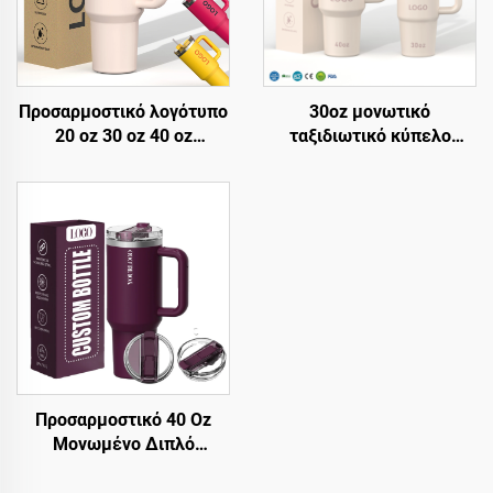
Προσαρμοστικό λογότυπο
30oz μονωτικό
20 oz 30 oz 40 oz
ταξιδιωτικό κύπελο
Ανοξείδωτο χάλυβας
κύπελο για παγωμένο
διπλή τοιχώμα κενού
καφέ με καπάκι με
μεταλλικό ταξιδιωτικό
δίκαιωμα
κύπελο καφέ 20oz 30oz
επαναχρηστοποιούμενο
40oz κύπελο με λαβή
ανοξείδωτο χάλυβα
μπουκάλι νερού κύπελο
με λαβή και straw
Προσαρμοστικό 40 Oz
Μονωμένο Διπλό
Τοιχώμα Ανοξείδωτο
Χάλυβα Κύπελο με