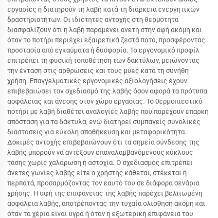
εργασίες ή διατηρούν τη λαβή κατά τη διάρκεια ενεργητικών
δραστηριοτήτων. Οι ιδιότητες αντοχής στη θερμότητα
διασφαλίζουν ότι η λαβή παραμένει άνετη στην αφή ακόμη και
όταν το ποτήρι περιέχει εξαιρετικά ζεστά ποτά, προσφέροντας
προστασία από εγκαύματα ή δυσφορία. Το εργονομικό προφίλ
επιτρέπει τη φυσική τοποθέτηση των δακτύλων, μειώνοντας
την ένταση στις αρθρώσεις και τους μύες κατά τη συνήθη
χρήση. Επαγγελματικές εργονομικές αξιολογήσεις έχουν
επιβεβαιώσει τον σχεδιασμό της λαβής όσον αφορά τα πρότυπα
ασφάλειας και άνεσης στον χώρο εργασίας. Το θερμοπιεστικό
ποτήρι με λαβή διαθέτει αναλογίες λαβής που παρέχουν επαρκή
απόσταση για τα δάκτυλα, ενώ διατηρεί συμπαγείς συνολικές
διαστάσεις για εύκολη αποθήκευση και μεταφορικότητα.
Δοκιμές αντοχής επιβεβαιώνουν ότι τα σημεία σύνδεσης της
λαβής μπορούν να αντέξουν επαναλαμβανόμενους κύκλους
τάσης χωρίς χαλάρωση ή αστοχία. Ο σχεδιασμός επιτρέπει
άνετες γωνίες λαβής είτε ο χρήστης κάθεται, στέκεται ή
περπατά, προσαρμόζοντας τον εαυτό του σε διάφορα σενάρια
χρήσης. Η υφή της επιφάνειας της λαβής παρέχει βελτιωμένη
ασφάλεια λαβής, αποτρέποντας την τυχαία ολίσθηση ακόμη και
όταν τα χέρια είναι υγρά ή όταν η εξωτερική επιφάνεια του