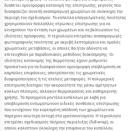
διαθέτει ομοιόμορφη κατανομή της επίστρωσης, γεγονός που
διασφαλίζει συνεπή αναπαραγωγή χρωμάτων σε ολόκληρη την
περιοχή του σχεδιασμού. Τα κύπελλα επαγγελματικής ποιότητας
χρησιμοποιούν πολλαπλές στρώσεις επίστρωσης για να
ενισχύσουν την ένταση των χρωμάτων και να βελτιώσουν τις
ιδιότητες πρόσφυσης. Η τεχνολογία επιτρέπει αναπαραγωγές
φωτογραφικής ποιότητας με ακριβή λεπτομέρεια και ομαλές
χρωματικές μεταβάσεις, οι οποίες θα ήταν αδύνατο να
επιτευχθούν με παραδοσιακές μεθόδους διακόσμησης. Οι
ιδιότητες κατανομής της θερμότητας έχουν ρυθμιστεί
προσεκτικά για να διασφαλίσουν ομοιόμορφη υποβλίμανση σε
καμπύλες επιφάνειες, αποτρέποντας τις χρωματικές
διαφοροποιήσεις ή τις ατελείς μεταφορές. Η πολυμερική
επίστρωση διατηρεί την ακεραιότητά της μέσω αμέτρητων
κύκλων πλύσιμος, αλλαγών θερμοκρασίας και καθημερινής
χρήσης. Τα προηγμένα μοντέλα κυπέλλων με λαβή για
υποβλίμανση ενσωματώνουν ειδικές συνθέσεις επίστρωσης
που ενισχύουν την κορεσμένη απόδοση των χρωμάτων και
παρέχουν ανώτερη αντοχή στα γρατσουνίσματα. Η τεχνολογία
επιτρέπει σχεδιασμούς πλήρους περιέλιξης (full-wrap), οι
οποίοι καλύπτουν ολόκληρη την επιφάνεια του κυπέλλου,