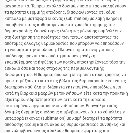
ακεραιότητα. Τα πρωτόκολλα δοκιμών ποιότητας επαληθεύουν
τα πρότυπα θερμικής απόδοσης, διασφαλίζοντας ότι κάθε
κύπελλο με μεταφορά εικόνας (sublimation) με λαβή πληροί ή
υπερβαίνει τους καθορισμένους στόχους διατήρησης της
θερμοκρασίας. Οι ανώτερες ιδιότητες μόνωσης συμβάλλουν
στη διατήρηση της ποιότητας των ποτών, αποτρέποντας τις
απότομες αλλαγές θερμοκρασίας που μπορούν να επηρεάσουν
τη γεύση και την απόλαυση. Πλεονεκτήματα ενεργειακής
απόδοσης προκύπτουν από τη μειωμένη ανάγκη
επαναθέρμανσης ή ψύξης των ποτών, υποστηρίζοντας τόσο την
ευκολία όσο και τους στόχους της περιβαλλοντικής
βιωσιμότητας. Η θερμική απόδοση επιτρέπει στους χρήστες να
προετοιμάζουν τα ποτά στις βέλτιστες θερμοκρασίες και να τις
διατηρούν καθ’ όλη τη διάρκεια εκτεταμένων περιόδων, είτε
κατά τη διάρκεια μακρών μετακινήσεων, είτε κατά την πρακτική
εξωτερικών δραστηριοτήτων, είτε κατά τη διάρκεια
εκτεταμένων εργασιακών συνεδριάσεων. Επαγγελματικές
δοκιμές θερμικής απόδοσης επιβεβαιώνουν ότι το κύπελλο με
μεταφορά εικόνας (sublimation) με λαβή διατηρεί τα πρότυπα
απόδοσης ακόμη και σε ακραίες θερμοκρασιακές συνθήκες και
επαναλαμβανόμενους κύκλους θερμικής φόρτισης και