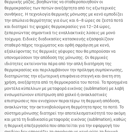
θερμικής μάζας, βοηθώντας να σταθεροποιηθούν οι
θερμοκρασίες των ποτών ανεξάρτητα από τις εξωτερικές
συνθήκες. Η τεχνολογία θερμικής μόνωσης με κενό εμποδίζει
την απώλεια θερμότητας για έως και 6–8 ώρες σε ζεστά ποτά
και διατηρεί τις ψυχρές θερμοκρασίες για 12–24 ώρες,
ξεπερνώντας σημαντικά τις εναλλακτικές λύσεις με μονό
τοίχωμα. Ειδικές διαδικασίες κατασκευής εξασφαλίζουν
σταθερό πάχος τοιχώματος και ορθή σφράγιση με κενό,
εξαλείφοντας τις θερμικές γέφυρες που θα μπορούσαν να
υπονομεύσουν την απόδοση της μόνωσης. Οι θερμικές
ιδιότητες εκτείνονται πέρα από την απλή διατήρηση της
θερμοκρασίας και περιλαμβάνουν την πρόληψη συμπύκνωσης,
διατηρώντας την εξωτερική επιφάνεια στεγνή και άνετη στη
χρήση, ανεξάρτητα από τη θερμοκρασία του ποτού. Τα προηγμένα
μοντέλα κύπελλων με μεταφορά εικόνας (sublimation) με λαβή
ενσωματώνουν επίστρωση από χαλκό ή ανακλαστικές
επιστρώσεις που ενισχύουν περαιτέρω τη θερμική απόδοση,
ανακλώντας την ακτινοβολούμενη θερμότητα προς το ποτό. Το
σύστημα μόνωσης διατηρεί την αποτελεσματικότητά του ακόμη
και μετά τη διαδικασία μεταφοράς εικόνας (sublimation), καθώς
η θερμική επεξεργασία που απαιτείται για την εφαρμογή του
σχεδίου δεν επηρεάζει τη σφράγιση με κενό ούτε τη δομική