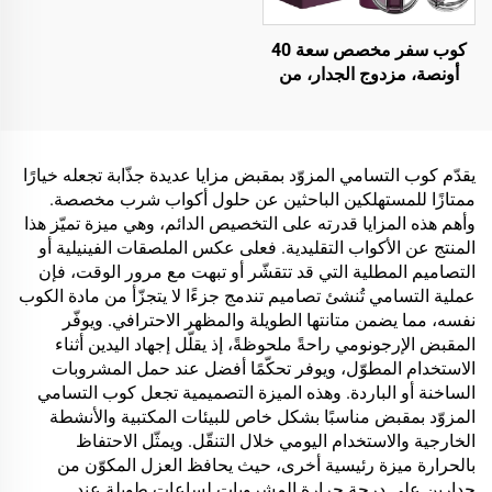
كوب سفر مخصص سعة 40
أونصة، مزدوج الجدار، من
الستانلس ستيل، بغطاء براءة
اختراع مع مقبض، كوب قهوة
للهدايا المكتبية
يقدّم كوب التسامي المزوّد بمقبض مزايا عديدة جذّابة تجعله خيارًا
ممتازًا للمستهلكين الباحثين عن حلول أكواب شرب مخصصة.
وأهم هذه المزايا قدرته على التخصيص الدائم، وهي ميزة تميّز هذا
المنتج عن الأكواب التقليدية. فعلى عكس الملصقات الفينيلية أو
التصاميم المطلية التي قد تتقشّر أو تبهت مع مرور الوقت، فإن
عملية التسامي تُنشئ تصاميم تندمج جزءًا لا يتجزّأ من مادة الكوب
نفسه، مما يضمن متانتها الطويلة والمظهر الاحترافي. ويوفّر
المقبض الإرجونومي راحةً ملحوظةً، إذ يقلّل إجهاد اليدين أثناء
الاستخدام المطوّل، ويوفر تحكّمًا أفضل عند حمل المشروبات
الساخنة أو الباردة. وهذه الميزة التصميمية تجعل كوب التسامي
المزوّد بمقبض مناسبًا بشكل خاص للبيئات المكتبية والأنشطة
الخارجية والاستخدام اليومي خلال التنقّل. ويمثّل الاحتفاظ
بالحرارة ميزة رئيسية أخرى، حيث يحافظ العزل المكوّن من
جدارين على درجة حرارة المشروبات لساعاتٍ طويلةٍ عند