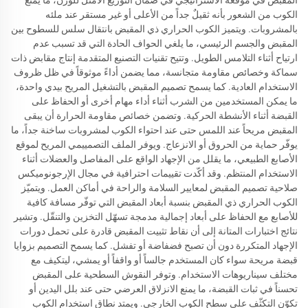
المقبض في موقعه الاستراتيجي في ضمان التوزيع الأمثل للوزن، ما يمنع
الكوب من الشعور بأنه ثقيلٌ جداً من الأعلى أو غير مستقر عند ملئه
بالمشروبات. ويتميز الكوب الحراري ذي المقبض بانتقال سلس للسطوح بين
المقبض والجسم الرئيسي، ما يلغي الحواف الحادة التي قد تسبب عدم
ارتياح أثناء التلامس الطويل. وتتيح تقنيات التصنيع المتقدمة إنتاج مقابض ذات
سماكة وخصائص مقاومة متجانسة، مما يضمن أداءً موثوقاً في ظل ظروف
الاستخدام العادية. كما يسمح تصميم المقبض بالتشغيل المريح بيدي واحدة،
ما يمكن المستخدمين من الشرب أثناء أداء مهام أخرى أو الحفاظ على
القبضة أثناء الأنشطة الحركية. وتضمن خصائص مقاومة الحرارة أن يبقى
المقبض مريحاً عند اللمس حتى عند احتواء الكوب لمشروبات ساخنة جداً، ما
يوفّر حماية من الحروق أو الانزعاج. ويوفر الملف التصمييمي المريح لموقع
الأصابع الطبيعي، ما يقلل من الإجهاد الواقع على المفاصل والعضلات أثناء
الاستخدام المنتظم. وقد أكّدت تقييمات احترافية في مجال الإرجونوميكس
صلاحية تصميم المقبض لمعايير السلامة والراحة في أماكن العمل. ويتميّز
الكوب الحراري ذي المقبض بنسبة أبعاد المقبض التي توفّر مسافة كافية
للأصابع مع الحفاظ على أبعاد إجمالية مدمجة تسهّل التخزين والتنقّل. وتشير
نتائج اختبارات المتانة إلى أن نقاط تثبيت المقبض قادرة على تحمل دورات
الإجهاد المتكررة دون أن تصبح فضفاضة أو تفشل. كما يسمح التصميم بزوايا
قبضة مريحة سواء كان المستخدم جالساً أو واقفاً أو يمشي، ليتكيف مع
مختلف سيناريوهات الاستخدام. وتوفر النقوش السطحية على المقبض
تحسناً في ثبات القبضة، ما يمنع الانزلاق العرضي حتى عند بلل اليدين أو
تكوّن التكثّف على سطح الكوب الخارجي. ويمتد نطاق استخدام الكوب