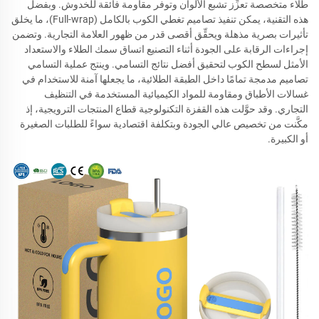
طلاء متخصصة تعزِّز تشبع الألوان وتوفر مقاومة فائقة للخدوش. وبفضل
هذه التقنية، يمكن تنفيذ تصاميم تغطي الكوب بالكامل (Full-wrap)، ما يخلق
تأثيرات بصرية مذهلة ويحقِّق أقصى قدر من ظهور العلامة التجارية. وتضمن
إجراءات الرقابة على الجودة أثناء التصنيع اتساق سمك الطلاء والاستعداد
الأمثل لسطح الكوب لتحقيق أفضل نتائج التسامي. وينتج عملية التسامي
تصاميم مدمجة تمامًا داخل الطبقة الطلائية، ما يجعلها آمنة للاستخدام في
غسالات الأطباق ومقاومة للمواد الكيميائية المستخدمة في التنظيف
التجاري. وقد حوَّلت هذه القفزة التكنولوجية قطاع المنتجات الترويجية، إذ
مكَّنت من تخصيص عالي الجودة وبتكلفة اقتصادية سواءً للطلبات الصغيرة
أو الكبيرة.