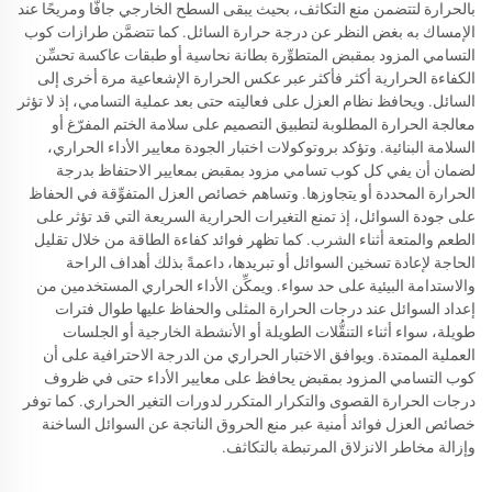
بالحرارة لتتضمن منع التكاثف، بحيث يبقى السطح الخارجي جافًّا ومريحًا عند
الإمساك به بغض النظر عن درجة حرارة السائل. كما تتضمَّن طرازات كوب
التسامي المزود بمقبض المتطوِّرة بطانة نحاسية أو طبقات عاكسة تحسِّن
الكفاءة الحرارية أكثر فأكثر عبر عكس الحرارة الإشعاعية مرة أخرى إلى
السائل. ويحافظ نظام العزل على فعاليته حتى بعد عملية التسامي، إذ لا تؤثر
معالجة الحرارة المطلوبة لتطبيق التصميم على سلامة الختم المفرّغ أو
السلامة البنائية. وتؤكد بروتوكولات اختبار الجودة معايير الأداء الحراري،
لضمان أن يفي كل كوب تسامي مزود بمقبض بمعايير الاحتفاظ بدرجة
الحرارة المحددة أو يتجاوزها. وتساهم خصائص العزل المتفوِّقة في الحفاظ
على جودة السوائل، إذ تمنع التغيرات الحرارية السريعة التي قد تؤثر على
الطعم والمتعة أثناء الشرب. كما تظهر فوائد كفاءة الطاقة من خلال تقليل
الحاجة لإعادة تسخين السوائل أو تبريدها، داعمةً بذلك أهداف الراحة
والاستدامة البيئية على حد سواء. ويمكِّن الأداء الحراري المستخدمين من
إعداد السوائل عند درجات الحرارة المثلى والحفاظ عليها طوال فترات
طويلة، سواء أثناء التنقُّلات الطويلة أو الأنشطة الخارجية أو الجلسات
العملية الممتدة. ويوافق الاختبار الحراري من الدرجة الاحترافية على أن
كوب التسامي المزود بمقبض يحافظ على معايير الأداء حتى في ظروف
درجات الحرارة القصوى والتكرار المتكرر لدورات التغير الحراري. كما توفر
خصائص العزل فوائد أمنية عبر منع الحروق الناتجة عن السوائل الساخنة
وإزالة مخاطر الانزلاق المرتبطة بالتكاثف.