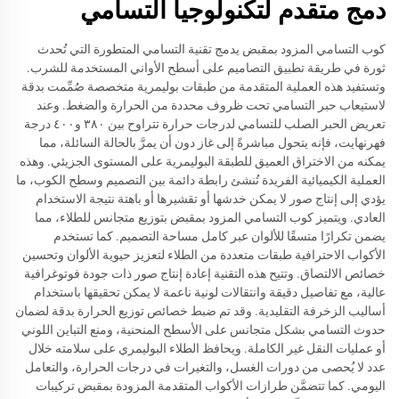
دمج متقدم لتكنولوجيا التسامي
كوب التسامي المزود بمقبض يدمج تقنية التسامي المتطورة التي تُحدث
ثورة في طريقة تطبيق التصاميم على أسطح الأواني المستخدمة للشرب.
وتستفيد هذه العملية المتقدمة من طبقات بوليمرية متخصصة صُمِّمت بدقة
لاستيعاب حبر التسامي تحت ظروف محددة من الحرارة والضغط. وعند
تعريض الحبر الصلب للتسامي لدرجات حرارة تتراوح بين ٣٨٠ و٤٠٠ درجة
فهرنهايت، فإنه يتحول مباشرةً إلى غاز دون أن يمرَّ بالحالة السائلة، مما
يمكنه من الاختراق العميق للطبقة البوليمرية على المستوى الجزيئي. وهذه
العملية الكيميائية الفريدة تُنشئ رابطة دائمة بين التصميم وسطح الكوب، ما
يؤدي إلى إنتاج صور لا يمكن خدشها أو تقشيرها أو باهتة نتيجة الاستخدام
العادي. ويتميز كوب التسامي المزود بمقبض بتوزيع متجانس للطلاء، مما
يضمن تكرارًا متسقًا للألوان عبر كامل مساحة التصميم. كما تستخدم
الأكواب الاحترافية طبقات متعددة من الطلاء لتعزيز حيوية الألوان وتحسين
خصائص الالتصاق. وتتيح هذه التقنية إعادة إنتاج صور ذات جودة فوتوغرافية
عالية، مع تفاصيل دقيقة وانتقالات لونية ناعمة لا يمكن تحقيقها باستخدام
أساليب الزخرفة التقليدية. وقد تم ضبط خصائص توزيع الحرارة بدقة لضمان
حدوث التسامي بشكل متجانس على الأسطح المنحنية، ومنع التباين اللوني
أو عمليات النقل غير الكاملة. ويحافظ الطلاء البوليمري على سلامته خلال
عدد لا يُحصى من دورات الغسل، والتغيرات في درجات الحرارة، والتعامل
اليومي. كما تتضمَّن طرازات الأكواب المتقدمة المزودة بمقبض تركيبات