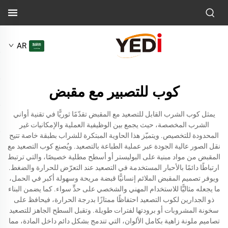
AR
كوب للتصبير مع مقبض
يمثل كوب الشرب القابل للتصعيد مع المقبض تقدّمًا ثوريًّا في تقنية أواني
الشرب المخصصة، حيث يجمع بين الوظيفية العملية والإمكانيات غير
المحدودة للتخصيص. ويتميّز هذا الحاوية المبتكرة للشراب بطبقة خاصة تتيح
نقل الصور عالية الجودة عبر عملية الطباعة بالتصعيد. ويُصنع كوب التصعيد مع
المقبض من مواد مبنية على البوليستر أو أسطح مطلية خصيصًا، والتي ترتبط
ارتباطًا دائمًا بالأحبار المستخدمة في التصعيد عند التعرّض للحرارة والضغط.
ويوفر تصميم المقبض الملائم إنسانيًّا قبضة مريحة وسهولة أكبر في الحمل،
ما يجعله مثاليًّا للاستخدام المهني والشخصي على حدٍّ سواء. كما يضمن البناء
ذو الجدارين لكوب التصعيد احتفاظًا ممتازًا بدرجة الحرارة، فيحافظ على
سخونة المشروبات أو برودتها لفترات طويلة. وتقبل السطح الجاهز للتصعيد
تصاميم ملونة زاهية بكامل الألوان، التي تندمج بشكل دائم داخل المادة، مما