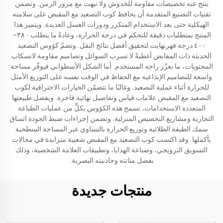
ينتج عنه تخصيصات مقاومة للخدوش ولا تبهت مع مرور الزمن. وتضمن
تقنيات التصنيع المتقدمة أن يحافظ كوب التصعيد مع المقبض على سلامته
الهيكلية حتى بعد الاستخدام المتكرر ودورات الغسل العديدة. ويتميز هذا
المنتج بمتطلبات دقيقة للتحكم في درجة الحرارة، وعادةً ما يتطلب ٣٨٠–
٤٠٠ درجة فهرنهايت لتحقيق أفضل نتائج النقل. وتضمّ كؤوس التصعيد
الحديثة ذات المقابض أغطيةً لا تسرب السوائل وتصاميم مقاومة لانسكاب
المحتويات، ما يعزّز راحة المستخدم. أما الشكل الأسطواني فيوفّر مساحة
واسعة للتصاميم الإبداعية مع الحفاظ في الوقت نفسه على التوزيع الأمثل
للحرارة أثناء عملية التصعيد. وغالبًا ما تتضمّن الخيارات الاحترافية لكوب
التصعيد مع المقبض علامات قياس وتفاصيل نهائية فاخرة. وبفضل طبيعتها
المتعددة الاستخدامات، تسمح هذه الكؤوس بكلٍّ من عمليات الطباعة
التجارية ومشاريع التخصيص المنزلية. وتضمن إجراءات ضبط الجودة اتساق
سمك الطبقة الطلائية وتوزيع الحرارة بالتساوي عبر المساحة السطحية
بأكملها. وقد اكتسب كوب التصعيد مع المقبض شعبية متزايدة في مجالات
التسويق الترويجي، وصناعة الهدايا، وتطبيقات العلامة الشخصية، وذلك
بفضل متانته وجاذبيته البصرية.
منتجات جديدة