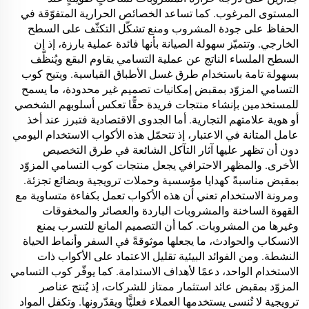
المستوى المرغوب. كما تساعد الخصائص الحرارية المتفوّقة في
الحفاظ على جودة المشروب ومنع تشكّل التكثّف على السطح
الخارجي. وتتميّز سهولة الصيانة بأنها فائدة عملية بارزة، إذ إن
السطح الملساء الناتج عن عملية التسامي يقاوم البقع ويُنظّف
بسهولة تامة باستخدام طرق غسل الأطباق القياسية. ويتيح كوب
التسامي المزوّد بمقبض إمكانيات تصميم غير محدودة، ما يسمح
للمستخدمين بإنشاء منتجات فريدة حقًّا تعكس أسلوبهم الشخصي
أو هوية علامتهم التجارية. أما الجدوى الاقتصادية فتبرز عند أخذ
عامل المتانة في الاعتبار، إذ تتحمّل هذه الأكواب الاستخدام اليومي
دون أن تظهر عليها آثار التآكل الشائعة في طرق التخصيص
الأخرى. والمظهر الاحترافي يجعل منتجات كوب التسامي المزوّد
بمقبض مناسبةً كهدايا مؤسسية وحملات ترويجية وبضائع تجزئة.
ومرونة الاستخدام تعني أن هذه الأكواب تعمل بكفاءة متساوية مع
القهوة الساخنة والمشروبات الباردة والعصائر والمخفوقات
وغيرها من المشروبات. كما أن التصميم المانع للتسرب يمنع
الانسكاب والحوادث، ما يجعلها موثوقةً في السفر وأنماط الحياة
النشطة. ومن الفوائد البيئية تقليل الاعتماد على الأكواب ذات
الاستخدام الواحد، دعمًا لأهداف الاستدامة. كما يوفّر كوب التسامي
المزوّد بمقبض عائد استثمار ممتاز للشركات، إذ يُنتج عناصر
ترويجية لا تُنسى يستخدمها العملاء فعليًّا ويقدّرونها. وتكفل المواد