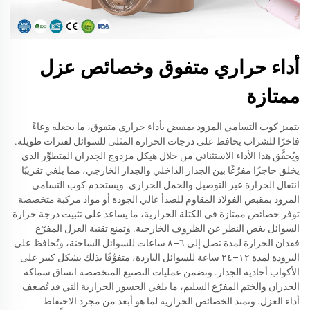
أداء حراري متفوق وخصائص عزل
ممتازة
يتميز كوب التسامي المزود بمقبض بأداء حراري متفوق، ما يجعله وعاءً
فاخرًا للشراب يحافظ على درجات الحرارة المثلى للسوائل لفترات طويلة.
ويُحقَّق هذا الأداء الاستثنائي من خلال هيكل مزدوج الجدران المتطوِّر الذي
يخلق حاجزًا مفرّغًا بين الجدار الداخلي والجدار الخارجي، مما يلغي تقريبًا
انتقال الحرارة عبر التوصيل والحمل الحراري. ويستخدم كوب التسامي
المزود بمقبض الفولاذ المقاوم للصدأ عالي الجودة أو مواد مركبة متخصصة
توفر خصائص ممتازة في الكتلة الحرارية، ما يساعد على تثبيت درجة حرارة
السوائل بغض النظر عن الظروف الخارجية. وتمنع تقنية العزل المفرّغ
فقدان الحرارة لمدة تصل إلى ٦–٨ ساعات للسوائل الساخنة، وتُحافظ على
البرودة لمدة ١٢–٢٤ ساعة للسوائل الباردة، متفوِّقًا بذلك بشكل كبير على
الأكواب أحادية الجدار. وتضمن عمليات التصنيع المتخصصة اتساق سماكة
الجدران والختم المفرّغ السليم، ما يلغي الجسور الحرارية التي قد تُضعف
أداء العزل. وتمتد الخصائص الحرارية لما هو أبعد من مجرد الاحتفاظ