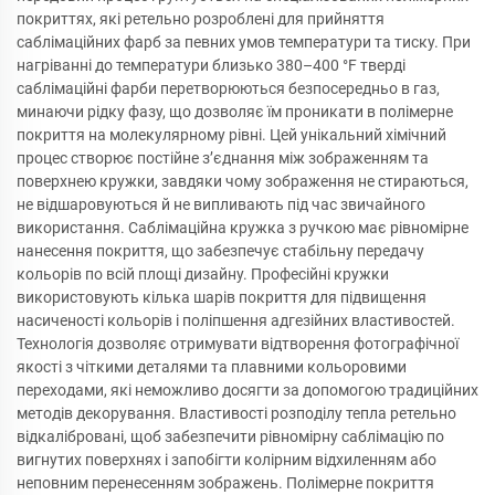
покриттях, які ретельно розроблені для прийняття
саблімаційних фарб за певних умов температури та тиску. При
нагріванні до температури близько 380–400 °F тверді
саблімаційні фарби перетворюються безпосередньо в газ,
минаючи рідку фазу, що дозволяє їм проникати в полімерне
покриття на молекулярному рівні. Цей унікальний хімічний
процес створює постійне з’єднання між зображенням та
поверхнею кружки, завдяки чому зображення не стираються,
не відшаровуються й не випливають під час звичайного
використання. Саблімаційна кружка з ручкою має рівномірне
нанесення покриття, що забезпечує стабільну передачу
кольорів по всій площі дизайну. Професійні кружки
використовують кілька шарів покриття для підвищення
насиченості кольорів і поліпшення адгезійних властивостей.
Технологія дозволяє отримувати відтворення фотографічної
якості з чіткими деталями та плавними кольоровими
переходами, які неможливо досягти за допомогою традиційних
методів декорування. Властивості розподілу тепла ретельно
відкалібровані, щоб забезпечити рівномірну саблімацію по
вигнутих поверхнях і запобігти колірним відхиленням або
неповним перенесенням зображень. Полімерне покриття