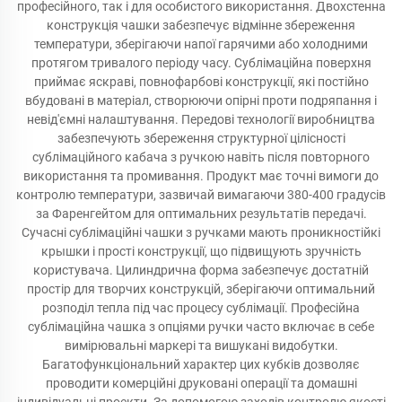
професійного, так і для особистого використання. Двохстенна
конструкція чашки забезпечує відмінне збереження
температури, зберігаючи напої гарячими або холодними
протягом тривалого періоду часу. Сублімаційна поверхня
приймає яскраві, повнофарбові конструкції, які постійно
вбудовані в матеріал, створюючи опірні проти подряпання і
невід'ємні налаштування. Передові технології виробництва
забезпечують збереження структурної цілісності
сублімаційного кабача з ручкою навіть після повторного
використання та промивання. Продукт має точні вимоги до
контролю температури, зазвичай вимагаючи 380-400 градусів
за Фаренгейтом для оптимальних результатів передачі.
Сучасні сублімаційні чашки з ручками мають проникностійкі
крышки і прості конструкції, що підвищують зручність
користувача. Цилиндрична форма забезпечує достатній
простір для творчих конструкцій, зберігаючи оптимальний
розподіл тепла під час процесу сублімації. Професійна
сублімаційна чашка з опціями ручки часто включає в себе
вимірювальні маркері та вишукані видобутки.
Багатофункціональний характер цих кубків дозволяє
проводити комерційні друковані операції та домашні