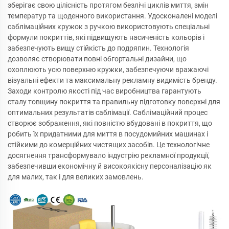
зберігає свою цілісність протягом безлічі циклів миття, змін
температур та щоденного використання. Удосконалені моделі
саблімаційних кружок з ручкою використовують спеціальні
формули покриттів, які підвищують насиченість кольорів і
забезпечують вищу стійкість до подряпин. Технологія
дозволяє створювати повні обгортальні дизайни, що
охоплюють усю поверхню кружки, забезпечуючи вражаючі
візуальні ефекти та максимальну рекламну видимість бренду.
Заходи контролю якості під час виробництва гарантують
сталу товщину покриття та правильну підготовку поверхні для
оптимальних результатів саблімації. Саблімаційний процес
створює зображення, які повністю вбудовані в покриття, що
робить їх придатними для миття в посудомийних машинах і
стійкими до комерційних чистящих засобів. Це технологічне
досягнення трансформувало індустрію рекламної продукції,
забезпечивши економічну й високоякісну персоналізацію як
для малих, так і для великих замовлень.