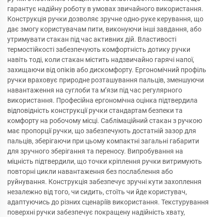
гарантує надійну роботу в умовах звичайного використання.
Конструкція ручки дозволяє зручне одно-руке керування, що
дає змогу користувачам пити, виконуючи інші завдання, або
утримувати стакан під час активних дій. Властивості
термостійкості забезпечують комфортність дотику ручки
навіть тоді, коли стакан містить надзвичайно гарячі напої,
захищаючи від опіків або дискомфорту. Ергономічний профіль
ручки враховує природне розташування пальців, зменшуючи
навантаження на суглоби та м’язи під час регулярного
використання. Професійна ергономічна оцінка підтвердила
відповідність конструкції ручки стандартам безпеки та
комфорту на робочому місці. Саблімаційний стакан з ручкою
має пропорції ручки, що забезпечують достатній зазор для
пальців, зберігаючи при цьому компактні загальні габарити
для зручного зберігання та переносу. Випробування на
міцність підтвердили, що точки кріплення ручки витримують
повторні цикли навантаження без послаблення або
руйнування. Конструкція забезпечує зручні кути захоплення
незалежно від того, чи сидить, стоїть чи йде користувач,
адаптуючись до різних сценаріїв використання. Текстурування
поверхні ручки забезпечує покращену надійність хвату,