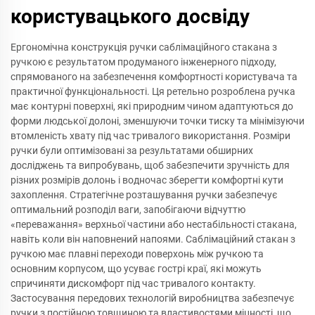
користувацького досвіду
Ергономічна конструкція ручки саблімаційного стакана з
ручкою є результатом продуманого інженерного підходу,
спрямованого на забезпечення комфортності користувача та
практичної функціональності. Ця ретельно розроблена ручка
має контурні поверхні, які природним чином адаптуються до
форми людської долоні, зменшуючи точки тиску та мінімізуючи
втомленість хвату під час тривалого використання. Розміри
ручки були оптимізовані за результатами обширних
досліджень та випробувань, щоб забезпечити зручність для
різних розмірів долонь і водночас зберегти комфортні кути
захоплення. Стратегічне розташування ручки забезпечує
оптимальний розподіл ваги, запобігаючи відчуттю
«переважання» верхньої частини або нестабільності стакана,
навіть коли він наповнений напоями. Саблімаційний стакан з
ручкою має плавні переходи поверхонь між ручкою та
основним корпусом, що усуває гострі краї, які можуть
спричиняти дискомфорт під час тривалого контакту.
Застосування передових технологій виробництва забезпечує
ручки з постійною товщиною та властивостями міцності, що