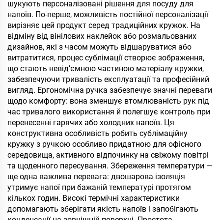
набір-подарунок
шукують персоналізовані рішення для посуду для
напоїв. По-перше, можливість постійної персоналізації
вирізняє цей продукт серед традиційних кружок. На
відміну від вінілових наклейок або розмальованих
дизайнов, які з часом можуть відшаруватися або
витратитися, процес сублімації створює зображення,
що стають невід’ємною частиною матеріалу кружки,
забезпечуючи тривалість експлуатації та професійний
вигляд. Ергономічна ручка забезпечує значні переваги
щодо комфорту: вона зменшує втомлюваність рук під
час тривалого використання й полегшує контроль при
перенесенні гарячих або холодних напоїв. Ця
конструктивна особливість робить сублімаційну
кружку з ручкою особливо придатною для офісного
середовища, активного відпочинку на свіжому повітрі
та щоденного пересування. Збереження температури —
ще одна важлива перевага: двошарова ізоляція
утримує напої при бажаній температурі протягом
кількох годин. Високі термічні характеристики
допомагають зберігати якість напоїв і запобігають
конденсації на зовнішній поверхні. Простота