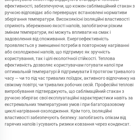
ефективності, забезпечуючи, що кожен саблімаційний стакан з
ручкою відповідає або перевершує встановлені нормативи
зберігання температури. Високоякісні ізоляційні властивості
сприяють збереженню якості напоїв, запобігаючи різким
змінам температури, які можуть впливати на смак і
задоволення від споживання. Енергоефективність
проявляється у зменшенні потреби в повторному нагріванні
або охолодженні напоїв, що підтримує як зручність
користування, так і цілі екологічної стійкості. Теплова
ефективність дозволяє користувачам готувати напої при
оптимальній температурі й підтримувати її протягом тривалого
часу — чи то під час тривалих поїздок, активного відпочинку на
свіжому повітрі, чи тривалих робочих сесій. Професійні теплові
випробування підтверджують, що саблімаційний стакан з
ручкою зберігає свої експлуатаційні характеристики навіть за
екстремальних температурних умов і при багаторазовому
циклі нагрівання-охолодження. Крім того, ізоляційні
властивості забезпечують безпеку: запобігають опікам від
гарячих напоїв і усувають ризики ковзання через конденсат.