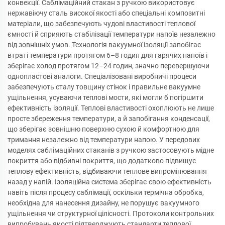
конвекції. Саблімаційний стакан з ручкою використовує
нержавіючу сталь високої якості або спеціальні композитні
матеріали, що забезпечують чудові властивості теплової
ємності й сприяють стабілізації температури напоїв незалежно
від зовнішніх умов. Технологія вакуумної ізоляції запобігає
втраті температури протягом 6–8 годин для гарячих напоїв і
зберігає холод протягом 12–24 годин, значно перевершуючи
однопластові аналоги. Спеціалізовані виробничі процеси
забезпечують сталу товщину стінок і правильне вакуумне
ущільнення, усуваючи теплові мости, які могли б погіршити
ефективність ізоляції. Теплові властивості охоплюють не лише
просте збереження температури, а й запобігання конденсації,
що зберігає зовнішню поверхню сухою й комфортною для
тримання незалежно від температури напою. У передових
моделях саблімаційних стаканів з ручкою застосовують мідне
покриття або відбивні покриття, що додатково підвищує
теплову ефективність, відбиваючи теплове випромінювання
назад у напій. Ізоляційна система зберігає свою ефективність
навіть після процесу саблімації, оскільки термічна обробка,
необхідна для нанесення дизайну, не порушує вакуумного
ущільнення чи структурної цілісності. Протоколи контрольних
випробувань якості підтверджують стандарти теплової