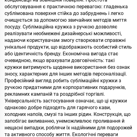
обслуговування є практичною перевагою: гладенька
сублімована поверхня стійка до забруднень і легко
очищується за допомогою звичайних методів миття
посуду. Сублімаційна кружка з ручкою дозволяє
реалізувати необмежені дизайнерські можливості,
надаючи користувачам змогу створювати справжні
унікальні продукти, що відображають особистий стиль
або ідентичність бренду. Економічна вигода стає
очевидною, якщо врахувати довговічність: такі
кружки витримують щоденне використання без ознак
зносу, характерних для інших методів персоналізації.
Професійний вигляд робить сублімаційні кружки з
ручкою придатними для корпоративних подарунків,
рекламних кампаній та роздрібної торгівлі.
Універсальність застосування означає, що ці кружки
однаково добре підходять для гарячого кави,
холодних напоїв, смузі та інших рідин. Конструкція, що
запобігає виливанню, унеможливлює проливання й
нещасні випадки, роблячи їх надійними для подорожей
та активного способу життя. Екологічні переваги