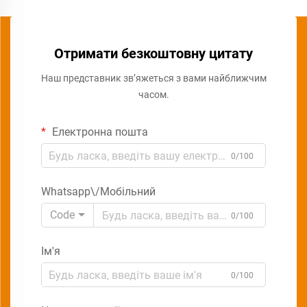
Отримати безкоштовну цитату
Наш представник зв’яжеться з вами найближчим
часом.
Електронна пошта
0/100
Whatsapp\/Мобільний
Code
0/100
Ім'я
0/100