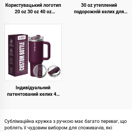
Користувацький логотип
30 oz утеплений
20 oz 30 oz 40 oz
подорожній келих для
Нержавіюча сталь
кави з льодом з
подвійні стіни вакуумний
патентованою кришкою
металевий подорожній
багаторазове
кавовий келих 20 oz 30
використання
oz 40 oz Тумблер з
нержавіюча сталь
ручкою
пляшка для води
тумблер з ручкою
соломінкою
Індивідуальний
патентований келих 40
унцій з подвійною
стінкою з нержавіючої
сталі з кришкою, з
ручкою, подорожній
Сублімаційна кружка з ручкою має багато переваг, що
кавовий келих для офісу,
роблять її чудовим вибором для споживачів, які