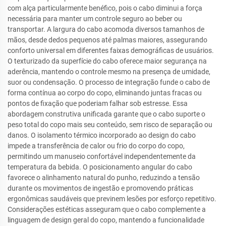
com alça particularmente benéfico, pois o cabo diminui a força
necessária para manter um controle seguro ao beber ou
transportar. A largura do cabo acomoda diversos tamanhos de
mãos, desde dedos pequenos até palmas maiores, assegurando
conforto universal em diferentes faixas demográficas de usuários.
O texturizado da superfície do cabo oferece maior segurança na
aderência, mantendo o controle mesmo na presença de umidade,
suor ou condensação. O processo de integração funde o cabo de
forma contínua ao corpo do copo, eliminando juntas fracas ou
pontos de fixação que poderiam falhar sob estresse. Essa
abordagem construtiva unificada garante que o cabo suporte o
peso total do copo mais seu conteúdo, sem risco de separação ou
danos. O isolamento térmico incorporado ao design do cabo
impede a transferência de calor ou frio do corpo do copo,
permitindo um manuseio confortável independentemente da
temperatura da bebida. O posicionamento angular do cabo
favorece o alinhamento natural do punho, reduzindo a tensão
durante os movimentos de ingestão e promovendo práticas
ergonômicas saudáveis que previnem lesões por esforço repetitivo.
Considerações estéticas asseguram que o cabo complemente a
linguagem de design geral do copo, mantendo a funcionalidade