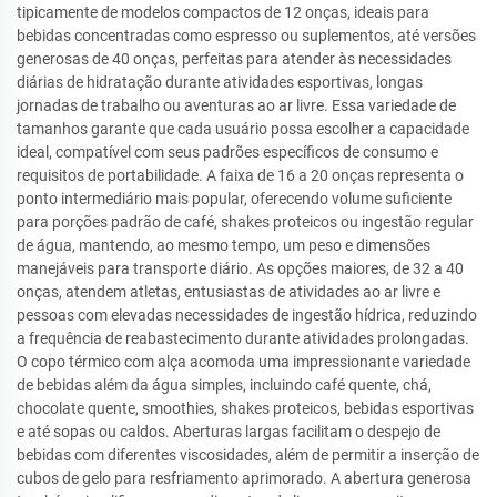
tipicamente de modelos compactos de 12 onças, ideais para
bebidas concentradas como espresso ou suplementos, até versões
generosas de 40 onças, perfeitas para atender às necessidades
diárias de hidratação durante atividades esportivas, longas
jornadas de trabalho ou aventuras ao ar livre. Essa variedade de
tamanhos garante que cada usuário possa escolher a capacidade
ideal, compatível com seus padrões específicos de consumo e
requisitos de portabilidade. A faixa de 16 a 20 onças representa o
ponto intermediário mais popular, oferecendo volume suficiente
para porções padrão de café, shakes proteicos ou ingestão regular
de água, mantendo, ao mesmo tempo, um peso e dimensões
manejáveis para transporte diário. As opções maiores, de 32 a 40
onças, atendem atletas, entusiastas de atividades ao ar livre e
pessoas com elevadas necessidades de ingestão hídrica, reduzindo
a frequência de reabastecimento durante atividades prolongadas.
O copo térmico com alça acomoda uma impressionante variedade
de bebidas além da água simples, incluindo café quente, chá,
chocolate quente, smoothies, shakes proteicos, bebidas esportivas
e até sopas ou caldos. Aberturas largas facilitam o despejo de
bebidas com diferentes viscosidades, além de permitir a inserção de
cubos de gelo para resfriamento aprimorado. A abertura generosa