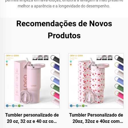
permite limpeza em lava-louças, embora a lavagem à mão preserve
melhor a aparência e a longevidade do desempenho.
Recomendações de Novos
Produtos
Tumbler personalizado de
Tumbler Personalizado de
20 oz, 32 oz e 40 oz com
20oz, 32oz e 40oz com
tampa e canudo, em aço
Alça, Copo Isotérmico com