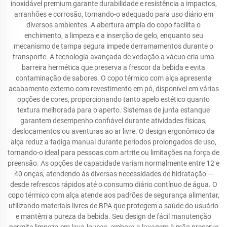
inoxidável premium garante durabilidade e resistência a impactos,
arranhões e corrosão, tornando-o adequado para uso diário em
diversos ambientes. A abertura ampla do copo facilita o
enchimento, a limpeza e a inserção de gelo, enquanto seu
mecanismo de tampa segura impede derramamentos durante o
transporte. A tecnologia avançada de vedação a vácuo cria uma
barreira hermética que preserva a frescor da bebida e evita
contaminação de sabores. O copo térmico com alça apresenta
acabamento externo com revestimento em pó, disponível em várias
opções de cores, proporcionando tanto apelo estético quanto
textura melhorada para o aperto. Sistemas de junta estanque
garantem desempenho confiável durante atividades físicas,
deslocamentos ou aventuras ao ar livre. O design ergonômico da
alça reduz a fadiga manual durante períodos prolongados de uso,
tornando-o ideal para pessoas com artrite ou limitações na força de
preensão. As opções de capacidade variam normalmente entre 12 e
40 onças, atendendo às diversas necessidades de hidratação —
desde refrescos rápidos até o consumo diário contínuo de água. O
copo térmico com alça atende aos padrões de segurança alimentar,
utilizando materiais livres de BPA que protegem a saúde do usuário
e mantêm a pureza da bebida. Seu design de fácil manutenção