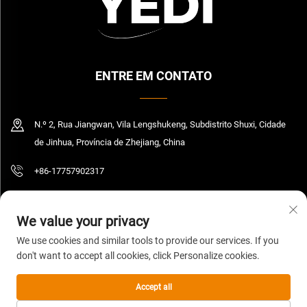
ENTRE EM CONTATO
N.º 2, Rua Jiangwan, Vila Lengshukeng, Subdistrito Shuxi, Cidade
de Jinhua, Província de Zhejiang, China
+86-17757902317
[email protected]
We value your privacy
We use cookies and similar tools to provide our services. If you
don't want to accept all cookies, click Personalize cookies.
Direitos autorais © 2026 Zhejiang Yedi Industry And Trade Co., Ltd. Todos os
direitos reservados.
Política de Privacidade
Accept all