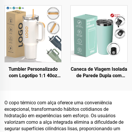
inoxidável com isolamento
Tampa com Canudo Flip,
a vácuo, reutilizável, com
Caneca de Aço Inoxidável
alça superior e tampa com
para Viagem com Alça,
canudo
para Bebidas Quentes e
Frias
Tumbler Personalizado
Caneca de Viagem Isolada
com Logotipo 1:1 40oz
de Parede Dupla com
H2.0, Caneca Térmica de
Logotipo Personalizado de
Aço Inoxidável a Vácuo
Fábrica e Tampa 20oz
com Canudo para Dia dos
Canecas de Aço Inoxidável
Namorados e Camping
O copo térmico com alça oferece uma conveniência
excepcional, transformando hábitos cotidianos de
hidratação em experiências sem esforço. Os usuários
valorizam como a alça integrada elimina a dificuldade de
segurar superfícies cilíndricas lisas, proporcionando um