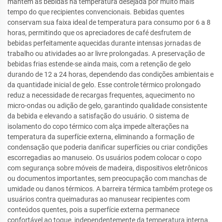
mantém as bebidas na temperatura desejada por muito mais
tempo do que recipientes convencionais. Bebidas quentes
conservam sua faixa ideal de temperatura para consumo por 6 a 8
horas, permitindo que os apreciadores de café desfrutem de
bebidas perfeitamente aquecidas durante intensas jornadas de
trabalho ou atividades ao ar livre prolongadas. A preservação de
bebidas frias estende-se ainda mais, com a retenção de gelo
durando de 12 a 24 horas, dependendo das condições ambientais e
da quantidade inicial de gelo. Esse controle térmico prolongado
reduz a necessidade de recargas frequentes, aquecimento no
micro-ondas ou adição de gelo, garantindo qualidade consistente
da bebida e elevando a satisfação do usuário. O sistema de
isolamento do copo térmico com alça impede alterações na
temperatura da superfície externa, eliminando a formação de
condensação que poderia danificar superfícies ou criar condições
escorregadias ao manuseio. Os usuários podem colocar o copo
com segurança sobre móveis de madeira, dispositivos eletrônicos
ou documentos importantes, sem preocupação com manchas de
umidade ou danos térmicos. A barreira térmica também protege os
usuários contra queimaduras ao manusear recipientes com
conteúdos quentes, pois a superfície externa permanece
confortável ao toque, independentemente da temperatura interna.