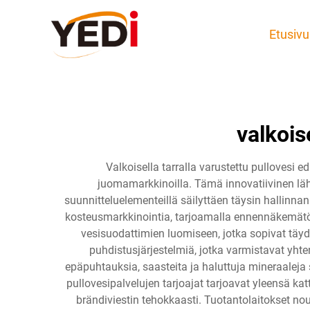
Etusivu
valkois
Valkoisella tarralla varustettu pullovesi 
juomamarkkinoilla. Tämä innovatiivinen lä
suunnitteluelementeillä säilyttäen täysin hallinnan 
kosteusmarkkinointia, tarjoamalla ennennäkemätönt
vesisuodattimien luomiseen, jotka sopivat täyde
puhdistusjärjestelmiä, jotka varmistavat yht
epäpuhtauksia, saasteita ja haluttuja mineraaleja s
pullovesipalvelujen tarjoajat tarjoavat yleensä kat
brändiviestin tehokkaasti. Tuotantolaitokset no