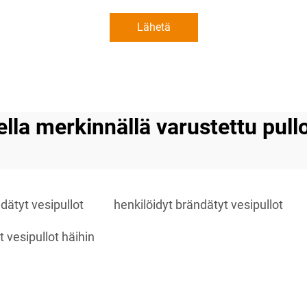
Lähetä
ella merkinnällä varustettu pullo
ätyt vesipullot
henkilöidyt brändätyt vesipullot
t vesipullot häihin