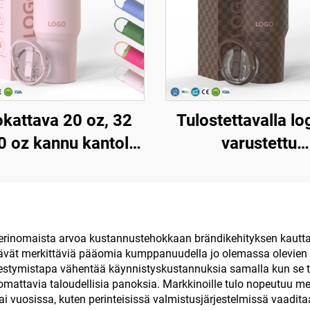
kattava 20 oz, 32
Tulostettavalla lo
0 oz kannu kantolla
varustettu
julla, ruostumatonta
kaksinkertais
stä, tyhjiöeristetty,
seinämän omaa
elleenkäytettävä
kannella varuste
annu kääntyvällä
matkapullo,
aa erinomaista arvoa kustannustehokkaan brändikehityksen kautta,
ästävät merkittäviä pääomia kumppanuudella jo olemassa olevien 
lisella kantokahvalla
ruostumatonta ter
hestymistapa vähentää käynnistyskustannuksia samalla kun se t
20 unssia, 32 unss
attavia taloudellisia panoksia. Markkinoille tulo nopeutuu merki
ai vuosissa, kuten perinteisissä valmistusjärjestelmissä vaaditaan
unssia, matkatu