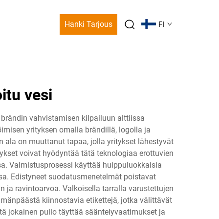
Hanki Tarjous
FI
itu vesi
 brändin vahvistamisen kilpailuun alttiissa
sen yrityksen omalla brändillä, logolla ja
en ala on muuttanut tapaa, jolla yritykset lähestyvät
ykset voivat hyödyntää tätä teknologiaa erottuvien
insa. Valmistusprosessi käyttää huippuluokkaisia
issa. Edistyneet suodatusmenetelmät poistavat
 ja ravintoarvoa. Valkoisella tarralla varustettujen
lmänpäästä kiinnostavia etikettejä, jotka välittävät
tä jokainen pullo täyttää sääntelyvaatimukset ja