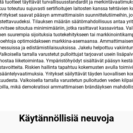
ä tuotteet täyttävät turvallisuusstandardit ja merkintävaatimukset
kansi katissa lämp
 toteutuu sujuvasti sertifioitujen laitosten kanssa tehtävien 
Yritykset saavat pääsyn ammattimaisiin suunnittelutiimeihin, jo
ja kylmille juomi
nistettavuudeksi. Tilauksen määrän säätömahdollisuus antaa yri
itsee sitoutua minimimääriin, jotka rasittavat kassavirtaa. Valko
suurempia sijoituksia tuotekehitykseen tai markkinointikampanj
aihtoehtoja optimoidakseen markkina-asemaansa. Ammattimaisen 
ssuissa ja edistämistilaisuuksissa. Jakelu helpottuu vakiintune
alkoisella tarralla varustetut pulloittujat tarjoavat usein lisäpal
ostaa liiketoimintaa. Ympäristöhyödyt sisältävät pääsyn kestäv
stavoitteita. Riskien hallinta tapahtuu kokemusten avulla toim
äntelyvaatimuksia. Yritykset säilyttävät täyden luovallisen ko
uudesta. Valkoisella tarralla varustetun pulloituden veden kilp
titasoilla, mikä demokratisoi ammattimaisen brändäyksen mahdolli
Käytännöllisiä neuvoja