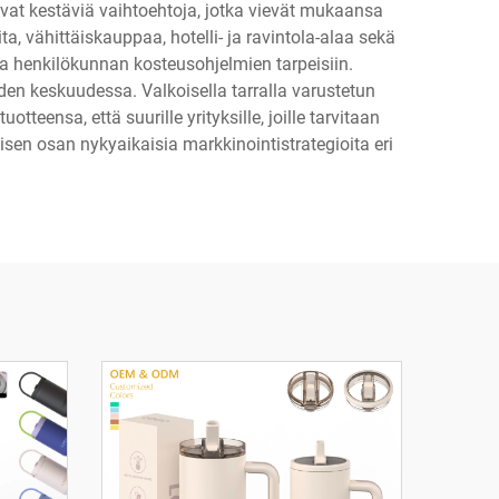
vat kestäviä vaihtoehtoja, jotka vievät mukaansa
, vähittäiskauppaa, hotelli- ja ravintola-alaa sekä
 ja henkilökunnan kosteusohjelmien tarpeisiin.
iden keskuudessa. Valkoisella tarralla varustetun
teensa, että suurille yrityksille, joille tarvitaan
sen osan nykyaikaisia markkinointistrategioita eri