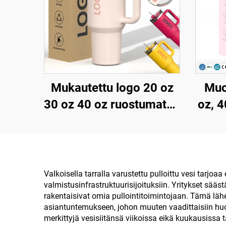
Mukautettu logo 20 oz
Muo
30 oz 40 oz ruostumaton
oz, 4
teräksinen
ja pa
kaksinkertainen seinämä
terä
tyhjiömetallimatkakuppi
uud
20oz 30oz 40oz tölppä
k
Valkoisella tarralla varustettu pulloittu vesi tarjo
valmistusinfrastruktuurisijoituksiin. Yritykset sä
kahvalla
pajul
rakentaisivat omia pullointitoimintojaan. Tämä lä
asiantuntemukseen, johon muuten vaadittaisiin huom
merkittyjä vesisiitänsä viikoissa eikä kuukausissa t