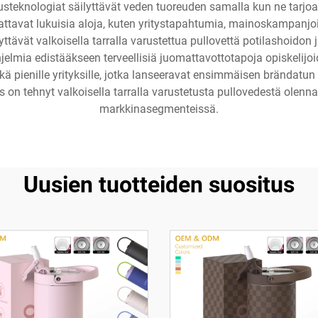
usteknologiat säilyttävät veden tuoreuden samalla kun ne tarjoa
attavat lukuisia aloja, kuten yritystapahtumia, mainoskampanjoita
ttävät valkoisella tarralla varustettua pullovettä potilashoidon
jelmia edistääkseen terveellisiä juomattavottotapoja opiskelijo
pienille yrityksille, jotka lanseeravat ensimmäisen brändatun tuot
on tehnyt valkoisella tarralla varustetusta pullovedestä olennai
markkinasegmenteissä.
Uusien tuotteiden suositus