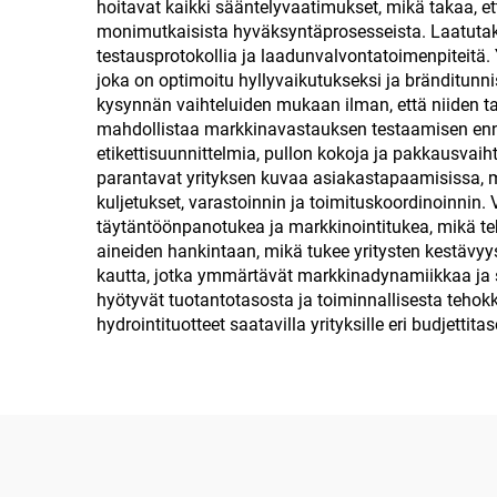
hoitavat kaikki sääntelyvaatimukset, mikä takaa, ett
monimutkaisista hyväksyntäprosesseista. Laatutakuu
testausprotokollia ja laadunvalvontatoimenpiteitä. 
joka on optimoitu hyllyvaikutukseksi ja bränditun
kysynnän vaihteluiden mukaan ilman, että niiden tarv
mahdollistaa markkinavastauksen testaamisen ennen 
etikettisuunnittelmia, pullon kokoja ja pakkausv
parantavat yrityksen kuvaa asiakastapaamisissa, me
kuljetukset, varastoinnin ja toimituskoordinoinnin. V
täytäntöönpanotukea ja markkinointitukea, mikä teh
aineiden hankintaan, mikä tukee yritysten kestävyy
kautta, jotka ymmärtävät markkinadynamiikkaa ja sä
hyötyvät tuotantotasosta ja toiminnallisesta tehokk
hydrointituotteet saatavilla yrityksille eri budjet