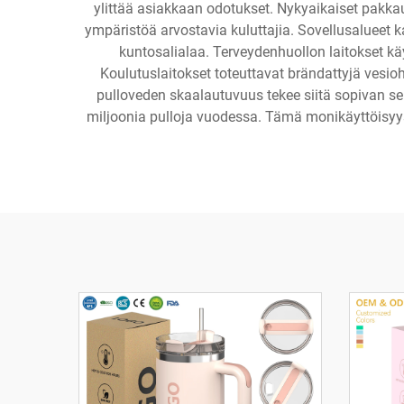
ylittää asiakkaan odotukset. Nykyaikaiset pakka
ympäristöä arvostavia kuluttajia. Sovellusalueet k
kuntosalialaa. Terveydenhuollon laitokset käy
Koulutuslaitokset toteuttavat brändattyjä vesioh
pulloveden skaalautuvuus tekee siitä sopivan sekä 
miljoonia pulloja vuodessa. Tämä monikäyttöisyys 