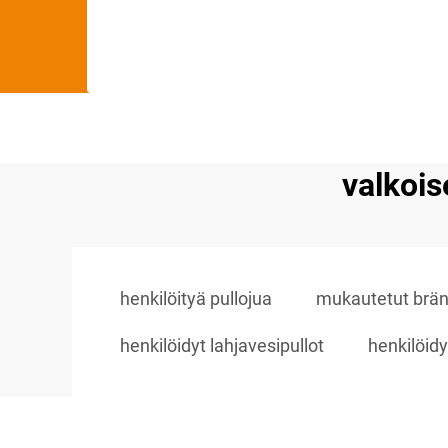
valkois
henkilöityä pullojua
mukautetut bränd
henkilöidyt lahjavesipullot
henkilöidy