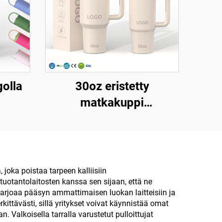
golla
30oz eristetty
matkakuppi
en
jääkohvikuppi
va,
patenttikannella
ttu
uudelleenkäytettävä
ruostumaton teräksinen
 joka poistaa tarpeen kalliisiin
tuotantolaitosten kanssa sen sijaan, että ne
ästä,
vesipullo tölppä kahvalla
arjoaa pääsyn ammattimaisen luokan laitteisiin ja
ia, 40
ja pilleellä
ttävästi, sillä yritykset voivat käynnistää omat
. Valkoisella tarralla varustetut pulloittujat
oppi