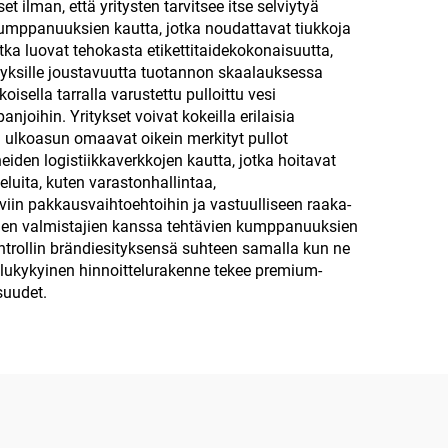
 ilman, että yritysten tarvitsee itse selviytyä
imille
kumppanuuksien kautta, jotka noudattavat tiukkoja
tka luovat tehokasta etikettitaidekokonaisuutta,
lle
tyksille joustavuutta tuotannon skaalauksessa
isella tarralla varustettu pulloittu vesi
oihin. Yritykset voivat kokeilla erilaisia
ulkoasun omaavat oikein merkityt pullot
iden logistiikkaverkkojen kautta, jotka hoitavat
veluita, kuten varastonhallintaa,
iin pakkausvaihtoehtoihin ja vastuulliseen raaka-
ivien valmistajien kanssa tehtävien kumppanuuksien
ntrollin brändiesityksensä suhteen samalla kun ne
ailukykyinen hinnoittelurakenne tekee premium-
suudet.