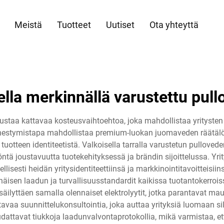
Meistä
Tuotteet
Uutiset
Ota yhteyttä
ella merkinnällä varustettu pullo
edustaa kattavaa kosteusvaihtoehtoa, joka mahdollistaa yritysten
hestymistapa mahdollistaa premium-luokan juomaveden räätälöimi
tuotteen identiteetistä. Valkoisella tarralla varustetun pulloved
ä joustavuutta tuotekehityksessä ja brändin sijoittelussa. Yrit
llisesti heidän yritysidentiteettiinsä ja markkinointitavoitteisi
enäisen laadun ja turvallisuusstandardit kaikissa tuotantokerro
äilyttäen samalla olennaiset elektrolyytit, jotka parantavat maun
tavaa suunnittelukonsultointia, joka auttaa yrityksiä luomaan si
udattavat tiukkoja laadunvalvontaprotokollia, mikä varmistaa, et