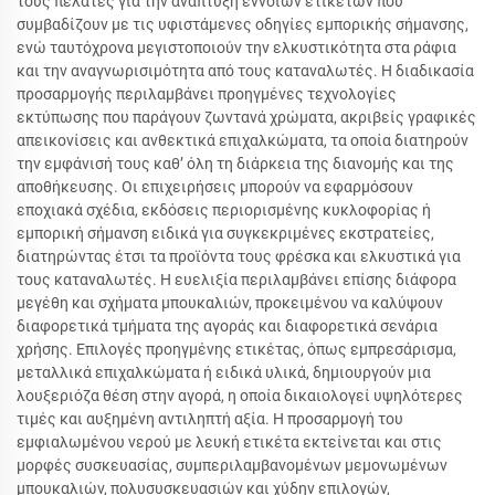
τους πελάτες για την ανάπτυξη εννοιών ετικετών που
συμβαδίζουν με τις υφιστάμενες οδηγίες εμπορικής σήμανσης,
ενώ ταυτόχρονα μεγιστοποιούν την ελκυστικότητα στα ράφια
και την αναγνωρισιμότητα από τους καταναλωτές. Η διαδικασία
προσαρμογής περιλαμβάνει προηγμένες τεχνολογίες
εκτύπωσης που παράγουν ζωντανά χρώματα, ακριβείς γραφικές
απεικονίσεις και ανθεκτικά επιχαλκώματα, τα οποία διατηρούν
την εμφάνισή τους καθ’ όλη τη διάρκεια της διανομής και της
αποθήκευσης. Οι επιχειρήσεις μπορούν να εφαρμόσουν
εποχιακά σχέδια, εκδόσεις περιορισμένης κυκλοφορίας ή
εμπορική σήμανση ειδικά για συγκεκριμένες εκστρατείες,
διατηρώντας έτσι τα προϊόντα τους φρέσκα και ελκυστικά για
τους καταναλωτές. Η ευελιξία περιλαμβάνει επίσης διάφορα
μεγέθη και σχήματα μπουκαλιών, προκειμένου να καλύψουν
διαφορετικά τμήματα της αγοράς και διαφορετικά σενάρια
χρήσης. Επιλογές προηγμένης ετικέτας, όπως εμπρεσάρισμα,
μεταλλικά επιχαλκώματα ή ειδικά υλικά, δημιουργούν μια
λουξεριόζα θέση στην αγορά, η οποία δικαιολογεί υψηλότερες
τιμές και αυξημένη αντιληπτή αξία. Η προσαρμογή του
εμφιαλωμένου νερού με λευκή ετικέτα εκτείνεται και στις
μορφές συσκευασίας, συμπεριλαμβανομένων μεμονωμένων
μπουκαλιών, πολυσυσκευασιών και χύδην επιλογών,