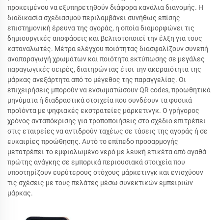
προκειμένου να εξυπηρετηθούν διάφορα κανάλια διανομής. Η
διαδικασία σχεδιασμού περιλαμβάνει συνήθως επίσης
επιστημονική έρευνα της αγοράς, η οποία διαμορφώνει τις
δημιουργικές αποφάσεις και βελτιστοποιεί την έλξη για τους
καταναλωτές. Μέτρα ελέγχου ποιότητας διασφαλίζουν συνεπή
αναπαραγωγή χρωμάτων και ποιότητα εκτύπωσης σε μεγάλες
παραγωγικές σειρές, διατηρώντας έτσι την ακεραιότητα της
μάρκας ανεξάρτητα από το μέγεθος της παραγγελίας. Οι
επιχειρήσεις μπορούν να ενσωματώσουν QR codes, προωθητικά
μηνύματα ή διαδραστικά στοιχεία που συνδέουν τα φυσικά
προϊόντα με ψηφιακές εκστρατείες μάρκετινγκ. Ο γρήγορος
χρόνος ανταπόκρισης για τροποποιήσεις στο σχέδιο επιτρέπει
στις εταιρείες να αντιδρούν ταχέως σε τάσεις της αγοράς ή σε
ευκαιρίες προώθησης. Αυτό το επίπεδο προσαρμογής
μετατρέπει το εμφιαλωμένο νερό με λευκή ετικέτα από αγαθά
πρώτης ανάγκης σε εμπορικά περιουσιακά στοιχεία που
υποστηρίζουν ευρύτερους στόχους μάρκετινγκ και ενισχύουν
τις σχέσεις με τους πελάτες μέσω συνεκτικών εμπειριών
μάρκας.