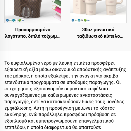
Προσαρμοσμένο
30oz μονωτικό
λογότυπο, διπλό τοίχωμα,
ταξιδιωτικό κύπελο
μονωμένο με κενό,
κύπελο για παγωμένο
φορητό φλιτζάνι με λαβή
καφέ με καπάκι με
από ανοξείδωτο χάλυβα
δίκαιωμα
20oz 32oz 40oz, τάμπλερ
επαναχρηστοποιούμενο
Το εμφιαλωμένο νερό με λευκή ετικέτα προσφέρει
ταξιδίου με καπάκι για
ανοξείδωτο χάλυβα
εξαιρετική αξία μέσω οικονομικά αποδοτικής ανάπτυξης
ζεστά και κρύα ποτά
μπουκάλι νερού κύπελο
της μάρκας, η οποία εξαλείφει την ανάγκη για ακριβά
με λαβή και straw
επενδυτικά προγράμματα σε υποδομές παραγωγής. Οι
επιχειρήσεις εξοικονομούν σημαντικό κεφάλαιο
συνεργαζόμενες με καθιερωμένες εγκαταστάσεις
παραγωγής, αντί να κατασκευάσουν δικές τους μονάδες
εμφιάλωσης. Αυτή η προσέγγιση μειώνει το κόστος
εκκίνησης, ενώ παράλληλα προσφέρει πρόσβαση σε
εξοπλισμό και εμπειρογνωμοσύνη επαγγελματικού
επιπέδου, η οποία διαφορετικά θα απαιτούσε