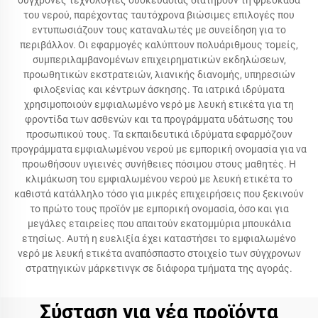
σύγχρονες τεχνολογίες συσκευασίας διατηρούν τη φρεσκάδα
του νερού, παρέχοντας ταυτόχρονα βιώσιμες επιλογές που
εντυπωσιάζουν τους καταναλωτές με συνείδηση για το
περιβάλλον. Οι εφαρμογές καλύπτουν πολυάριθμους τομείς,
συμπεριλαμβανομένων επιχειρηματικών εκδηλώσεων,
προωθητικών εκστρατειών, λιανικής διανομής, υπηρεσιών
φιλοξενίας και κέντρων άσκησης. Τα ιατρικά ιδρύματα
χρησιμοποιούν εμφιαλωμένο νερό με λευκή ετικέτα για τη
φροντίδα των ασθενών και τα προγράμματα υδάτωσης του
προσωπικού τους. Τα εκπαιδευτικά ιδρύματα εφαρμόζουν
προγράμματα εμφιαλωμένου νερού με εμπορική ονομασία για να
προωθήσουν υγιεινές συνήθειες πόσιμου στους μαθητές. Η
κλιμάκωση του εμφιαλωμένου νερού με λευκή ετικέτα το
καθιστά κατάλληλο τόσο για μικρές επιχειρήσεις που ξεκινούν
το πρώτο τους προϊόν με εμπορική ονομασία, όσο και για
μεγάλες εταιρείες που απαιτούν εκατομμύρια μπουκάλια
ετησίως. Αυτή η ευελιξία έχει καταστήσει το εμφιαλωμένο
νερό με λευκή ετικέτα αναπόσπαστο στοιχείο των σύγχρονων
στρατηγικών μάρκετινγκ σε διάφορα τμήματα της αγοράς.
Σύσταση για νέα προϊόντα