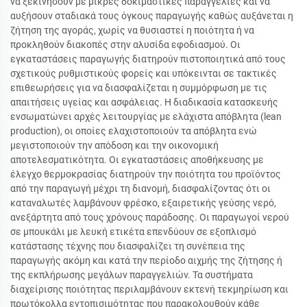
να ξεκινήσουν με μικρές δοκιμαστικές παραγγελίες και να
αυξήσουν σταδιακά τους όγκους παραγωγής καθώς αυξάνεται η
ζήτηση της αγοράς, χωρίς να θυσιαστεί η ποιότητα ή να
προκληθούν διακοπές στην αλυσίδα εφοδιασμού. Οι
εγκαταστάσεις παραγωγής διατηρούν πιστοποιητικά από τους
σχετικούς ρυθμιστικούς φορείς και υπόκεινται σε τακτικές
επιθεωρήσεις για να διασφαλίζεται η συμμόρφωση με τις
απαιτήσεις υγείας και ασφάλειας. Η διαδικασία κατασκευής
ενσωματώνει αρχές λειτουργίας με ελάχιστα απόβλητα (lean
production), οι οποίες ελαχιστοποιούν τα απόβλητα ενώ
μεγιστοποιούν την απόδοση και την οικονομική
αποτελεσματικότητα. Οι εγκαταστάσεις αποθήκευσης με
έλεγχο θερμοκρασίας διατηρούν την ποιότητα του προϊόντος
από την παραγωγή μέχρι τη διανομή, διασφαλίζοντας ότι οι
καταναλωτές λαμβάνουν φρέσκο, εξαιρετικής γεύσης νερό,
ανεξάρτητα από τους χρόνους παράδοσης. Οι παραγωγοί νερού
σε μπουκάλι με λευκή ετικέτα επενδύουν σε εξοπλισμό
κατάστασης τέχνης που διασφαλίζει τη συνέπεια της
παραγωγής ακόμη και κατά την περίοδο αιχμής της ζήτησης ή
της εκπλήρωσης μεγάλων παραγγελιών. Τα συστήματα
διαχείρισης ποιότητας περιλαμβάνουν εκτενή τεκμηρίωση και
πρωτόκολλα εντοπισιμότητας που παρακολουθούν κάθε