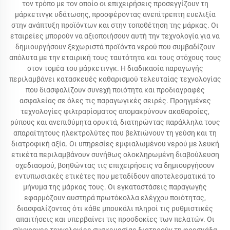
τον τρόπο με τον οποίο οι επιχειρήσεις προσεγγίζουν τη
μάρκετινγκ υδάτωσης, προσφέροντας ανεπίτρεπτη ευελιξία
στην ανάπτυξη προϊόντων και στην τοποθέτηση της μάρκας. Οι
εταιρείες μπορούν να αξιοποιήσουν αυτή την τεχνολογία για να
δημιουργήσουν ξεχωριστά προϊόντα νερού που συμβαδίζουν
απόλυτα με την εταιρική τους ταυτότητα και τους στόχους τους
στον τομέα του μάρκετινγκ. Η διαδικασία παραγωγής
περιλαμβάνει κατασκευές καθαρισμού τελευταίας τεχνολογίας
που διασφαλίζουν συνεχή ποιότητα και προδιαγραφές
ασφαλείας σε όλες τις παραγωγικές σειρές. Προηγμένες
τεχνολογίες φιλτραρίσματος απομακρύνουν ακαθαρσίες,
ρύπους και ανεπιθύμητα ορυκτά, διατηρώντας παράλληλα τους
απαραίτητους ηλεκτρολύτες που βελτιώνουν τη γεύση και τη
διατροφική αξία. Οι υπηρεσίες εμφιαλωμένου νερού με λευκή
ετικέτα περιλαμβάνουν συνήθως ολοκληρωμένη διαβούλευση
σχεδιασμού, βοηθώντας τις επιχειρήσεις να δημιουργήσουν
εντυπωσιακές ετικέτες που μεταδίδουν αποτελεσματικά το
μήνυμα της μάρκας τους. Οι εγκαταστάσεις παραγωγής
εφαρμόζουν αυστηρά πρωτόκολλα ελέγχου ποιότητας,
διασφαλίζοντας ότι κάθε μπουκάλι πληροί τις ρυθμιστικές
απαιτήσεις και υπερβαίνει τις προσδοκίες των πελατών. Οι