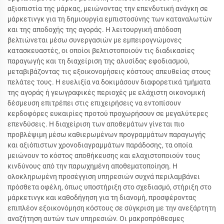
αξιοπιστία της μάρκας, μειώνοντας την επενδυτική ανάγκη σε
μάρκετινγκ για τη δημιουργία εμπιστοσύνης των καταναλωτών
και της αποδοχής της αγοράς. Η λειτουργική απόδοση
βελτιώνεται μέσω συνεργασιών με εμπειρογνώμονες
κατασκευαστές, οι οποίοι βελτιστοποιούν τις διαδικασίες
παραγωγής και τη διαχείριση της αλυσίδας εφοδιασμού,
μεταβιβάζοντας τις εξοικονομήσεις κόστους απευθείας στους
πελάτες τους. Η ευελιξία να δοκιμάσουν διαφορετικά τμήματα
της αγοράς ή γεωγραφικές περιοχές με ελάχιστη οικονομική
δέσμευση επιτρέπει στις επιχειρήσεις να εντοπίσουν
κερδοφόρες ευκαιρίες προτού προχωρήσουν σε μεγαλύτερες
επενδύσεις. Η διαχείριση των αποθεμάτων γίνεται πιο
προβλέψιμη μέσω καθιερωμένων προγραμμάτων παραγωγής
και αξιόπιστων χρονοδιαγραμμάτων παράδοσης, τα οποία
μειώνουν το κόστος αποθήκευσης και ελαχιστοποιούν τους
κινδύνους από την παρωχημένη αποθεματοποίηση. Η
ολοκληρωμένη προσέγγιση υπηρεσιών συχνά περιλαμβάνει
πρόσθετα οφέλη, όπως υποστήριξη στο σχεδιασμό, στήριξη στο
μάρκετινγκ και καθοδήγηση για τη διανομή, προσφέροντας
επιπλέον εξοικονόμηση κόστους σε σύγκριση με την ανεξάρτητη
αναζήτηση αυτών των υπηρεσιών. Οι μακροπρόθεσμες