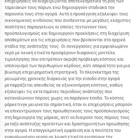
επιχειρήσεις να διαχειρίζονται αποτελεσματικά τη ροή των
ταμειακών τους πόρων, ενώ δημιουργούν σταδιακά την
παρουσία τους στην αγορά. Αυτή η προσέγγιση εξαλείφει τους
οικονομικούς κινδύνους που συνδέονται με μεγάλες ελάχιστες
ποσότητες παραγγελιών, οι οποίες τεντώνουν τους
προϋπολογισμούς και δημιουργούν προκλήσεις στη διαχείριση
αποθεμάτων για τις επιχειρήσεις που βρίσκονται στα αρχικά
στάδια της ανάπτυξής τους. Οι συνεργασίες για εμφιαλωμένο
νερό με λευκή ετικέτα προσφέρουν διαφανείς μοντέλα
τιμολόγησης που επιτρέπουν ακριβή πρόβλεψη κόστους και
υπολογισμό των περιθωρίων κέρδους, κάτι απαραίτητο για μια
βιώσιμη επιχειρηματική στρατηγική. Το πλεονέκτημα της
μειωμένης χρονικής διάρκειας για την είσοδο στην αγορά
μεταφράζεται απευθείας σε εξοικονόμηση κόστους, καθώς
εξαλείφει τις εκτεταμένες περιόδους ανάπτυξης που
καταναλώνουν πόρους χωρίς να παράγουν έσοδα. Το κόστος
μάρκετινγκ μειώνεται σημαντικά, όταν οι επιχειρήσεις μπορούν
να επικεντρώσουν τους προωθητικούς τους προϋπολογισμούς
στη δημιουργία της μάρκας, αντί να διαιρούν τους πόρους τους
μεταξύ ανάπτυξης προϊόντων και δραστηριοτήτων προώθησης
στην αγορά. Η επαγγελματική εμφάνιση και η ποιότητα του
εμφιαλωμένου νερού με λευκή ετικέτα ενισχύουν την