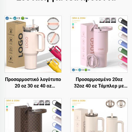
Προσαρμοστικό λογότυπο
Προσαρμοσμένο 20oz
20 oz 30 oz 40 oz
32oz 40 oz Τάμπλερ με
Ανοξείδωτο χάλυβας
Κάλυψη και Άγκιστρο
διπλή τοιχώμα κενού
Ανοξείδωτο Ατσάλινο
μεταλλικό ταξιδιωτικό
Κενού με Μόνωση
κύπελο καφέ 20oz 30oz
Επαναχρησιμοποιούμενα
40oz κύπελο με λαβή
Τάμπλερ με Άγκιστρο
Αναδίπλωσης και Λαβή