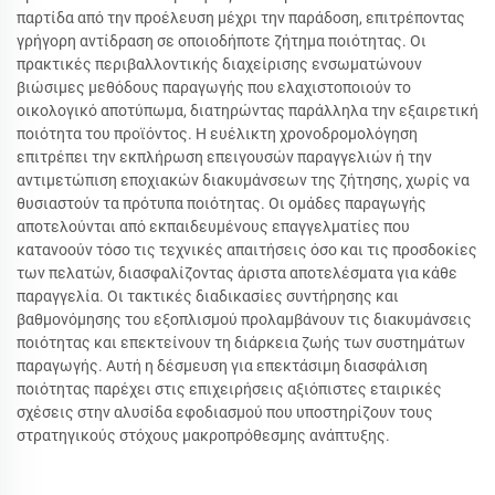
παρτίδα από την προέλευση μέχρι την παράδοση, επιτρέποντας
γρήγορη αντίδραση σε οποιοδήποτε ζήτημα ποιότητας. Οι
πρακτικές περιβαλλοντικής διαχείρισης ενσωματώνουν
βιώσιμες μεθόδους παραγωγής που ελαχιστοποιούν το
οικολογικό αποτύπωμα, διατηρώντας παράλληλα την εξαιρετική
ποιότητα του προϊόντος. Η ευέλικτη χρονοδρομολόγηση
επιτρέπει την εκπλήρωση επειγουσών παραγγελιών ή την
αντιμετώπιση εποχιακών διακυμάνσεων της ζήτησης, χωρίς να
θυσιαστούν τα πρότυπα ποιότητας. Οι ομάδες παραγωγής
αποτελούνται από εκπαιδευμένους επαγγελματίες που
κατανοούν τόσο τις τεχνικές απαιτήσεις όσο και τις προσδοκίες
των πελατών, διασφαλίζοντας άριστα αποτελέσματα για κάθε
παραγγελία. Οι τακτικές διαδικασίες συντήρησης και
βαθμονόμησης του εξοπλισμού προλαμβάνουν τις διακυμάνσεις
ποιότητας και επεκτείνουν τη διάρκεια ζωής των συστημάτων
παραγωγής. Αυτή η δέσμευση για επεκτάσιμη διασφάλιση
ποιότητας παρέχει στις επιχειρήσεις αξιόπιστες εταιρικές
σχέσεις στην αλυσίδα εφοδιασμού που υποστηρίζουν τους
στρατηγικούς στόχους μακροπρόθεσμης ανάπτυξης.