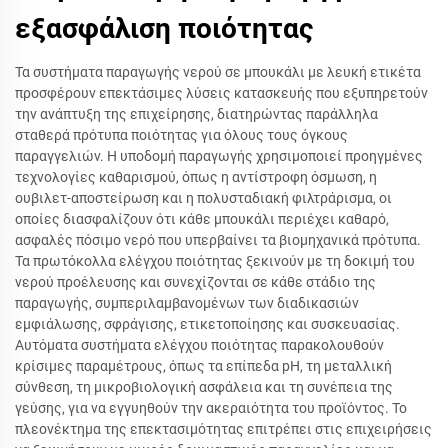
εξασφάλιση ποιότητας
Τα συστήματα παραγωγής νερού σε μπουκάλι με λευκή ετικέτα
προσφέρουν επεκτάσιμες λύσεις κατασκευής που εξυπηρετούν
την ανάπτυξη της επιχείρησης, διατηρώντας παράλληλα
σταθερά πρότυπα ποιότητας για όλους τους όγκους
παραγγελιών. Η υποδομή παραγωγής χρησιμοποιεί προηγμένες
τεχνολογίες καθαρισμού, όπως η αντίστροφη όσμωση, η
ουβιλετ-αποστείρωση και η πολυσταδιακή φιλτράρισμα, οι
οποίες διασφαλίζουν ότι κάθε μπουκάλι περιέχει καθαρό,
ασφαλές πόσιμο νερό που υπερβαίνει τα βιομηχανικά πρότυπα.
Τα πρωτόκολλα ελέγχου ποιότητας ξεκινούν με τη δοκιμή του
νερού προέλευσης και συνεχίζονται σε κάθε στάδιο της
παραγωγής, συμπεριλαμβανομένων των διαδικασιών
εμφιάλωσης, σφράγισης, ετικετοποίησης και συσκευασίας.
Αυτόματα συστήματα ελέγχου ποιότητας παρακολουθούν
κρίσιμες παραμέτρους, όπως τα επίπεδα pH, τη μεταλλική
σύνθεση, τη μικροβιολογική ασφάλεια και τη συνέπεια της
γεύσης, για να εγγυηθούν την ακεραιότητα του προϊόντος. Το
πλεονέκτημα της επεκτασιμότητας επιτρέπει στις επιχειρήσεις