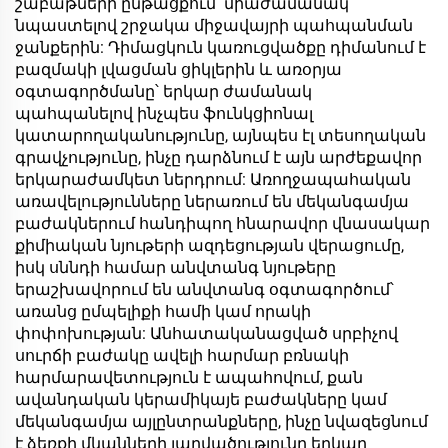
շաբաթների ընթացքում՝ միաժամանակ
նպաստելով շրջակա միջավայրի պահպանման
ջանքերին: Դիմացկուն կառուցվածքը դիմանում է
բազմակի լվացման ցիկլերին և առօրյա
օգտագործմանը՝ երկար ժամանակ
պահպանելով ինչպես ֆունկցիոնալ
կատարողականությունը, այնպես էլ տեսողական
գրավչությունը, ինչը դարձնում է այն արժեքավոր
երկարաժամկետ ներդրում: Առողջապահական
առավելությունները ներառում են մեկանգամյա
բաժակներում հանդիպող հնարավոր վնասակար
քիմիական նյութերի ազդեցության վերացումը,
իսկ սննդի համար անվտանգ նյութերը
երաշխավորում են անվտանգ օգտագործում՝
առանց ըմպելիքի համի կամ որակի
փոփոխության: Անհատականացված սրբիչով
սուրճի բաժակը ավելի հարմար բռնակի
հարմարավետություն է ապահովում, քան
ավանդական կերամիկայե բաժակները կամ
մեկանգամյա այլընտրանքները, ինչը նվազեցնում
է ձեռքի մկանների լարվածությունը երկար