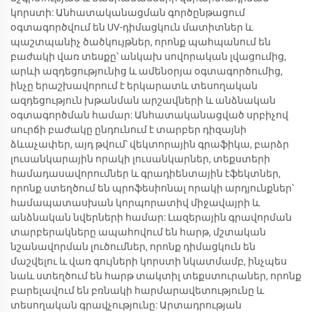
կորստի: Անհատականացման գործընթացում
օգտագործվում են UV-դիմացկուն մատիտներ և
պաշտպանիչ ծածկույթներ, որոնք պահպանում են
բաժակի վառ տեսքը՝ անկախ սովորական լվացումից,
արևի ազդեցությունից և ամենօրյա օգտագործումից,
ինչը երաշխավորում է երկարատև տեսողական
ազդեցություն խթանման արշավների և անձնական
օգտագործման համար: Անհատականացված սրբիչով
սուրճի բաժակը ընդունում է տարբեր դիզայնի
ձևաչափեր, այդ թվում՝ վեկտորային գրաֆիկա, բարձր
լուսանկարային որակի լուսանկարներ, տեքստերի
համադասավորումներ և գրադիենտային էֆեկտներ,
որոնք ստեղծում են պրոֆեսիոնալ որակի արդյունքներ՝
համապատասխան կորպորատիվ միջավայրի և
անձնական նվերների համար: Լազերային գրավորման
տարբերակները ապահովում են հարթ, մշտական
նշանավորման լուծումներ, որոնք դիմացկուն են
մաշվելու և վառ գույների կորստի նկատմամբ, ինչպես
նաև ստեղծում են հարթ տակտիլ տեքստուրաներ, որոնք
բարելավում են բռնակի հարմարավետությունը և
տեսողական գրավչությունը: Արտադրության