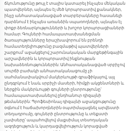
ճկունությունը թույլ է տալիս կատարել ինչպես մեկական
պատվերներ, այնպես էլ մեծ կորպորատիվ քանակներ,
ինչը անհատականացված տարբերակները հասանելի
դարձնում է ինչպես առանձին սպառողների, այնպես էլ
փոքր ձեռնարկությունների և խոշոր կորպորացիաների
համար: Գույների համապատասխանեցման
ծառայությունները երաշխավորում են բրենդի
համատեղելիությունը բազմաթիվ պատվերների
շարքում՝ աջակցելով շարունակական մարքեթինգային
արշավներին և կորպորատիվ ինքնության
նախաձեռնություններին: Անհատականացված սրբիչով
սուրճի բաժակի անհատականացումը չի
սահմանափակվում մակերևույթի գրաֆիկայով, այլ
ընդգրկում է նաև սրբիչի մասերի, հիմքի ակցենտների և
ներքին մակերևույթի գույների ընտրությունը՝
համապատասխանելով ընդհանուր դիզայնի
թեմաներին: Պրոֆեսիոնալ դիզայնի աջակցությունը
օգնում է հաճախորդներին օպտիմալացնել արվեստի
տեղադրումը, գույների ընտրությունը և տեքստի
չափսերը՝ ապահովելով մաքսիմալ տեսողական
ազդեցություն և կարդացվելիություն կորացված