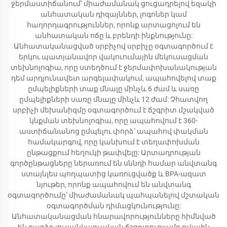
ջերմաստիճանում՝ միաժամանակ ցուցադրելով եզակի
անհատական դիզայններ, լոգոներ կամ
հաղորդագրություններ, որոնք արտացոլում են
անհատական ոճը և բրենդի ինքնությունը:
Անհատականացված սրբիչով սրբիչը օգտագործում է
երկու պատյանավոր վակուումային մեկուսացման
տեխնոլոգիա, որը ստեղծում է ջերմափոխանակության
դեմ արդյունավետ արգելափակում, ապահովելով տաք
ըմպելիքների տաք մնալը մինչև 6 ժամ և սառը
ըմպելիքների սառը մնալը մինչև 12 ժամ: Չհատվող
սրբիչի մեխանիզմը օգտագործում է ճշգրիտ մշակված
կնքման տեխնոլոգիա, որը ապահովում է 360-
աստիճանանոց ըմպելու փորձ՝ ապահով փակման
համակարգով, որը կանխում է տեղափոխման
ընթացքում հեղուկի թափվելը: Արտադրության
գործընթացները ներառում են սննդի համար անվտանգ
ստայնլես պողպատից կառուցվածք և BPA-ազատ
նյութեր, որոնք ապահովում են անվտանգ
օգտագործումը՝ միաժամանակ պահպանելով մշտական
օգտագործման դիմացկունությունը:
Անհատականացման հնարավորությունները հիմնված