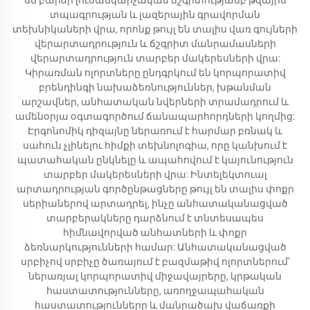
են բարձր լուսանկարչական ճշգրտությամբ թվային
տպագրության և լազերային գրավորման
տեխնիկաների վրա, որոնք թույլ են տալիս վառ գույների
վերարտադրություն և ճշգրիտ մանրամասների
վերարտադրություն տարբեր մակերեսների վրա:
Կիրառման ոլորտները ընդգրկում են կորպորատիվ
բրենդինգի նախաձեռնություններ, խթանման
արշավներ, անհատական նվերների տրամադրում և
ամենօրյա օգտագործում ճանապարհորդների կողմից:
Էրգոնոմիկ դիզայնը ներառում է հարմար բռնակ և
սահուն չլինելու հիմքի տեխնոլոգիա, որը կանխում է
պատահական ընկնելը և ապահովում է կայունություն
տարբեր մակերեսների վրա: Ինտելեկտուալ
արտադրության գործընթացները թույլ են տալիս փոքր
սերիաներով արտադրել, ինչը անհատականացված
տարբերակները դարձնում է տնտեսապես
հիմնավորված անհատների և փոքր
ձեռնարկությունների համար: Անհատականացված
սրբիչով սրբիչը ծառայում է բազմաթիվ ոլորտներում՝
ներառյալ կորպորատիվ միջավայրերը, կրթական
հաստատությունները, առողջապահական
հաստատությունները և մանրածախ վաճառքի