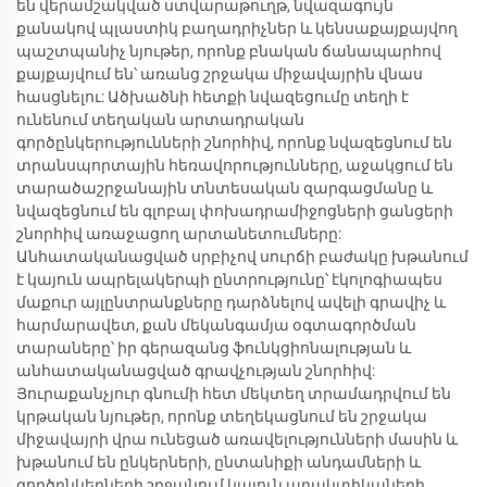
են վերամշակված ստվարաթուղթ, նվազագույն
քանակով պլաստիկ բաղադրիչներ և կենսաքայքայվող
պաշտպանիչ նյութեր, որոնք բնական ճանապարհով
քայքայվում են՝ առանց շրջակա միջավայրին վնաս
հասցնելու: Ածխածնի հետքի նվազեցումը տեղի է
ունենում տեղական արտադրական
գործընկերությունների շնորհիվ, որոնք նվազեցնում են
տրանսպորտային հեռավորությունները, աջակցում են
տարածաշրջանային տնտեսական զարգացմանը և
նվազեցնում են գլոբալ փոխադրամիջոցների ցանցերի
շնորհիվ առաջացող արտանետումները:
Անհատականացված սրբիչով սուրճի բաժակը խթանում
է կայուն ապրելակերպի ընտրությունը՝ էկոլոգիապես
մաքուր այլընտրանքները դարձնելով ավելի գրավիչ և
հարմարավետ, քան մեկանգամյա օգտագործման
տարաները՝ իր գերազանց ֆունկցիոնալության և
անհատականացված գրավչության շնորհիվ:
Յուրաքանչյուր գնումի հետ մեկտեղ տրամադրվում են
կրթական նյութեր, որոնք տեղեկացնում են շրջակա
միջավայրի վրա ունեցած առավելությունների մասին և
խթանում են ընկերների, ընտանիքի անդամների և
գործընկերների շրջանում կայուն պրակտիկաների