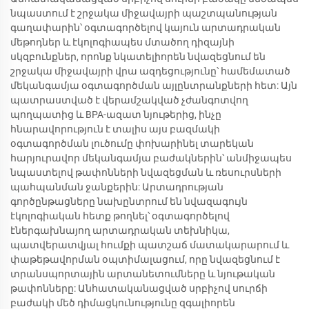
նպաստում է շրջակա միջավայրի պաշտպանության
գաղափարին՝ օգտագործելով կայուն արտադրական
մեթոդներ և էկոլոգիապես մտածող դիզայնի
սկզբունքներ, որոնք նկատելիորեն նվազեցնում են
շրջակա միջավայրի վրա ազդեցությունը՝ համեմատած
մեկանգամյա օգտագործման այլընտրանքների հետ: Այն
պատրաստված է վերամշակված չժանգոտվող
պողպատից և BPA-ազատ նյութերից, ինչը
հնարավորություն է տալիս այս բազմակի
օգտագործման լուծումը փոխարինել տարեկան
հարյուրավոր մեկանգամյա բաժակներին՝ անմիջապես
նպաստելով թափոնների նվազեցման և ռեսուրսների
պահպանման ջանքերին: Արտադրության
գործընթացները նախընտրում են նվազագույն
էկոլոգիական հետք թողնել՝ օգտագործելով
էներգախնայող արտադրական տեխնիկա,
պատվերատվյալ հումքի պատշաճ մատակարարում և
փաթեթավորման օպտիմալացում, որը նվազեցնում է
տրանսպորտային արտանետումները և նյութական
թափոնները: Անհատականացված սրբիչով սուրճի
բաժակի մեծ դիմացկունությունը զգալիորեն