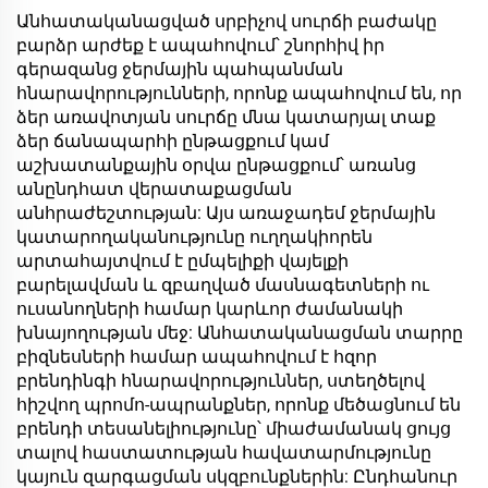
Վակուումային
Անհատականացված սրբիչով սուրճի բաժակը
Ճաշասենյակի Սուրճի
բարձր արժեք է ապահովում՝ շնորհիվ իր
Բաժակ՝ Շիշիկով,
գերազանց ջերմային պահպանման
Վաղնջական Օրերի և
հնարավորությունների, որոնք ապահովում են, որ
Քայլերի համար
ձեր առավոտյան սուրճը մնա կատարյալ տաք
ձեր ճանապարհի ընթացքում կամ
աշխատանքային օրվա ընթացքում՝ առանց
անընդհատ վերատաքացման
անհրաժեշտության: Այս առաջադեմ ջերմային
կատարողականությունը ուղղակիորեն
արտահայտվում է ըմպելիքի վայելքի
բարելավման և զբաղված մասնագետների ու
ուսանողների համար կարևոր ժամանակի
խնայողության մեջ: Անհատականացման տարրը
բիզնեսների համար ապահովում է հզոր
բրենդինգի հնարավորություններ, ստեղծելով
հիշվող պրոմո-ապրանքներ, որոնք մեծացնում են
բրենդի տեսանելիությունը՝ միաժամանակ ցույց
տալով հաստատության հավատարմությունը
կայուն զարգացման սկզբունքներին: Ընդհանուր