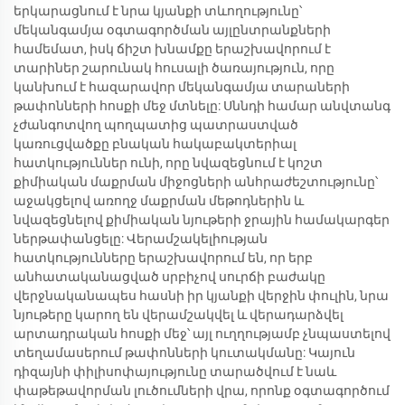
երկարացնում է նրա կյանքի տևողությունը՝
մեկանգամյա օգտագործման այլընտրանքների
համեմատ, իսկ ճիշտ խնամքը երաշխավորում է
տարիներ շարունակ հուսալի ծառայություն, որը
կանխում է հազարավոր մեկանգամյա տարաների
թափոնների հոսքի մեջ մտնելը: Սննդի համար անվտանգ
չժանգոտվող պողպատից պատրաստված
կառուցվածքը բնական հակաբակտերիալ
հատկություններ ունի, որը նվազեցնում է կոշտ
քիմիական մաքրման միջոցների անհրաժեշտությունը՝
աջակցելով առողջ մաքրման մեթոդներին և
նվազեցնելով քիմիական նյութերի ջրային համակարգեր
ներթափանցելը: Վերամշակելիության
հատկությունները երաշխավորում են, որ երբ
անհատականացված սրբիչով սուրճի բաժակը
վերջնականապես հասնի իր կյանքի վերջին փուլին, նրա
նյութերը կարող են վերամշակվել և վերադարձվել
արտադրական հոսքի մեջ՝ այլ ուղղությամբ չնպաստելով
տեղամասերում թափոնների կուտակմանը: Կայուն
դիզայնի փիլիսոփայությունը տարածվում է նաև
փաթեթավորման լուծումների վրա, որոնք օգտագործում