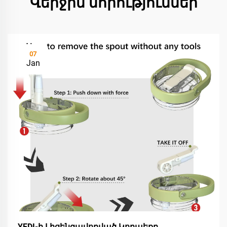
Վերջին նորություններ
07
Jan
YEDI-ի Լիցենզավորված Կողպեքը