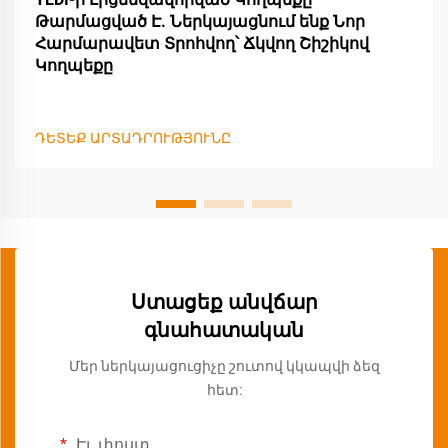
Թարմացված Է. Ներկայացնում ենք Նոր
Հարմարավետ Տրոհվող՝ Ճկվող Շիշիկով
Կողպեքը
ԴԵՏԵՔ ԱՐՏԱԴՐՈՒԹՅՈՒՆԸ
Ստացեք անվճար
գնահատական
Մեր ներկայացուցիչը շուտով կկապվի ձեզ
հետ:
Էլ. փոստ