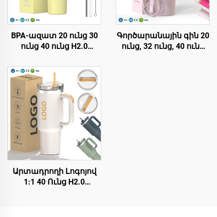
BPA-ազատ 20 ունց 30
Գործարանային գին 20
ունց 40 ունց H2.0
ունց, 32 ունց, 40 ունց
թամբլեր՝ կափույրով և
Թամբլեր՝ թափանցիկ
խողովակով, 3
և խողովակի հետ,
դիրքային կափույրով՝
մեկուսացված մածուկ՝
ճանապարհորդության
կրկնակի
համար, մեկուսացված
օգտագործելի ստենդի
ստենային պողպատե
պողպատե
թաս
սուբլիմացիոն
ճամփորդական
թամբլեր
Արտադրողի Լոգոյով
1:1 40 Ունց H2.0
Թափահավ՝
Տաքացման
Դիմացկուն Եղեգնյա