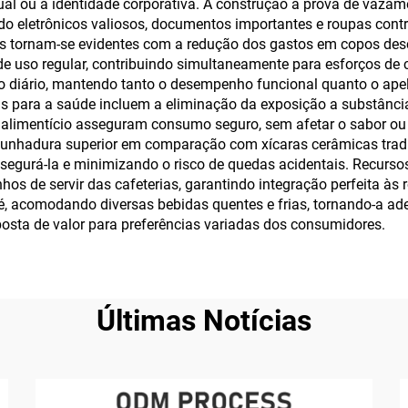
dual ou a identidade corporativa. A construção à prova de vazam
o eletrônicos valiosos, documentos importantes e roupas cont
os tornam-se evidentes com a redução dos gastos em copos desc
uso regular, contribuindo simultaneamente para esforços de c
io diário, mantendo tanto o desempenho funcional quanto o apel
ns para a saúde incluem a eliminação da exposição a substânc
 alimentício asseguram consumo seguro, sem afetar o sabor ou
nhadura superior em comparação com xícaras cerâmicas tradici
segurá-la e minimizando o risco de quedas acidentais. Recurs
 de servir das cafeterias, garantindo integração perfeita às rot
afé, acomodando diversas bebidas quentes e frias, tornando-a a
osta de valor para preferências variadas dos consumidores.
Últimas Notícias