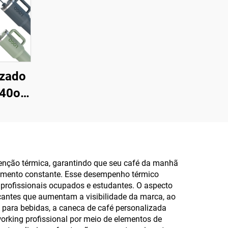
izado
 40oz
mica
l a
 para
os e
tenção térmica, garantindo que seu café da manhã
cimento constante. Esse desempenho térmico
profissionais ocupados e estudantes. O aspecto
cantes que aumentam a visibilidade da marca, ao
para bebidas, a caneca de café personalizada
rking profissional por meio de elementos de