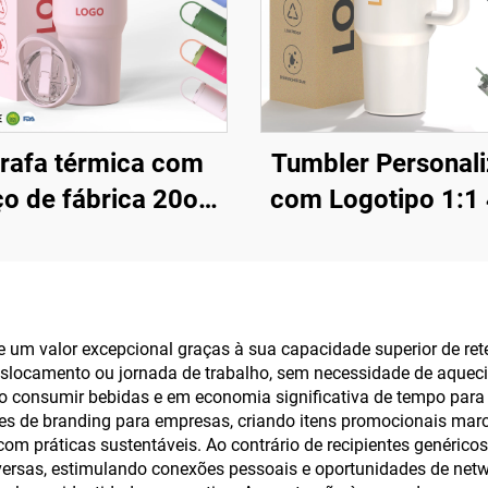
rafa térmica com
Tumbler Personal
ço de fábrica 20oz
com Logotipo 1:1
z 40oz com alça e
H2.0, Caneca Tér
mpa com canudo,
de Aço Inoxidáve
isolado, reutilizável
Vácuo com Canudo
 aço inoxidável,
Dia dos Namorad
 um valor excepcional graças à sua capacidade superior de re
eslocamento ou jornada de trabalho, sem necessidade de aque
fa para sublimação
Camping
o consumir bebidas e em economia significativa de tempo para 
es de branding para empresas, criando itens promocionais mar
ráticas sustentáveis. Ao contrário de recipientes genéricos 
ersas, estimulando conexões pessoais e oportunidades de netwo