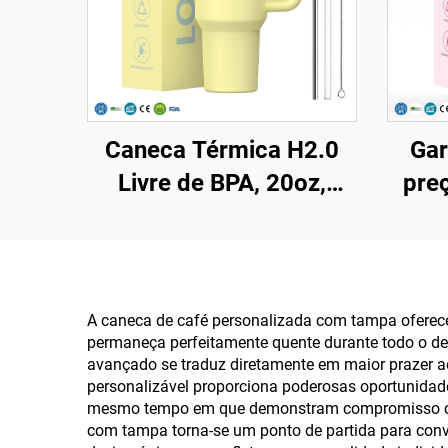
Caneca Térmica H2.0
Gar
Livre de BPA, 20oz,
pre
30oz, 40oz, com Alça e
32o
Canudo, Tampa com 3
ta
Posições para Viagem,
copo 
Copo de Aço Inoxidável
em
A caneca de café personalizada com tampa oferece
permaneça perfeitamente quente durante todo o d
Isolado
garra
avançado se traduz diretamente em maior prazer a
personalizável proporciona poderosas oportunidad
mesmo tempo em que demonstram compromisso com p
com tampa torna-se um ponto de partida para conv