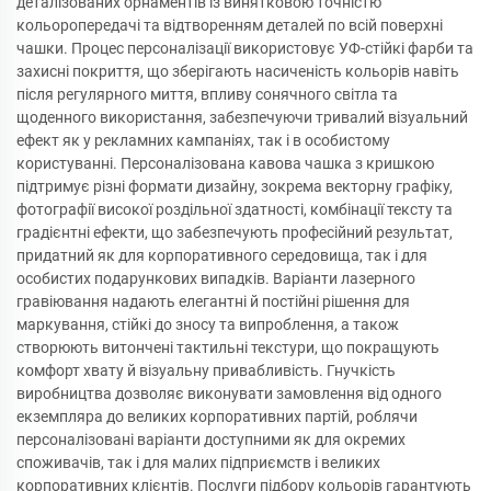
деталізованих орнаментів із винятковою точністю
кольоропередачі та відтворенням деталей по всій поверхні
чашки. Процес персоналізації використовує УФ-стійкі фарби та
захисні покриття, що зберігають насиченість кольорів навіть
після регулярного миття, впливу сонячного світла та
щоденного використання, забезпечуючи тривалий візуальний
ефект як у рекламних кампаніях, так і в особистому
користуванні. Персоналізована кавова чашка з кришкою
підтримує різні формати дизайну, зокрема векторну графіку,
фотографії високої роздільної здатності, комбінації тексту та
градієнтні ефекти, що забезпечують професійний результат,
придатний як для корпоративного середовища, так і для
особистих подарункових випадків. Варіанти лазерного
гравіювання надають елегантні й постійні рішення для
маркування, стійкі до зносу та випроблення, а також
створюють витончені тактильні текстури, що покращують
комфорт хвату й візуальну привабливість. Гнучкість
виробництва дозволяє виконувати замовлення від одного
екземпляра до великих корпоративних партій, роблячи
персоналізовані варіанти доступними як для окремих
споживачів, так і для малих підприємств і великих
корпоративних клієнтів. Послуги підбору кольорів гарантують