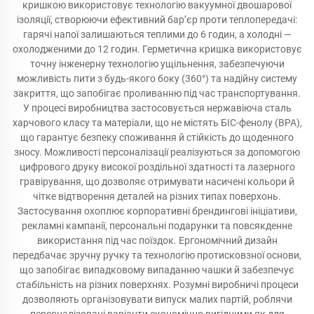
кришкою використовує технологію вакуумної двошарової
ізоляції, створюючи ефективний бар’єр проти теплопередачі:
гарячі напої залишаються теплими до 6 годин, а холодні —
охолодженими до 12 годин. Герметична кришка використовує
точну інженерну технологію ущільнення, забезпечуючи
можливість пити з будь-якого боку (360°) та надійну систему
закриття, що запобігає проливанню під час транспортування.
У процесі виробництва застосовується нержавіюча сталь
харчового класу та матеріали, що не містять БІС-фенолу (BPA),
що гарантує безпеку споживання й стійкість до щоденного
зносу. Можливості персоналізації реалізуються за допомогою
цифрового друку високої роздільної здатності та лазерного
гравірування, що дозволяє отримувати насичені кольори й
чітке відтворення деталей на різних типах поверхонь.
Застосування охоплює корпоративні брендингові ініціативи,
рекламні кампанії, персональні подарунки та повсякденне
використання під час поїздок. Ергономічний дизайн
передбачає зручну ручку та технологію протисковзної основи,
що запобігає випадковому випаданню чашки й забезпечує
стабільність на різних поверхнях. Розумні виробничі процеси
дозволяють організовувати випуск малих партій, роблячи