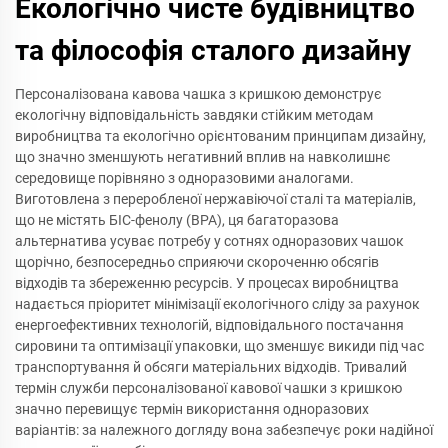
Екологічно чисте будівництво
та філософія сталого дизайну
Персоналізована кавова чашка з кришкою демонструє
екологічну відповідальність завдяки стійким методам
виробництва та екологічно орієнтованим принципам дизайну,
що значно зменшують негативний вплив на навколишнє
середовище порівняно з одноразовими аналогами.
Виготовлена з переробленої нержавіючої сталі та матеріалів,
що не містять БІС-фенолу (BPA), ця багаторазова
альтернатива усуває потребу у сотнях одноразових чашок
щорічно, безпосередньо сприяючи скороченню обсягів
відходів та збереженню ресурсів. У процесах виробництва
надається пріоритет мінімізації екологічного сліду за рахунок
енергоефективних технологій, відповідального постачання
сировини та оптимізації упаковки, що зменшує викиди під час
транспортування й обсяги матеріальних відходів. Тривалий
термін служби персоналізованої кавової чашки з кришкою
значно перевищує термін використання одноразових
варіантів: за належного догляду вона забезпечує роки надійної