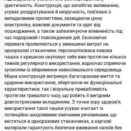
ідентичність. Конструкція, що запобігає виливанню,
усуває роздратування й незручність, пов’язані з
випадковими пролиттями, захищаючи цінну
електроніку, важливі документи та одяг від
пошкодження, а також забезпечуючи впевненість під
час подорожей і повсякденних дій. Економічні
переваги проявляються у зменшенні витрат на
одноразові стаканчики: персоналізована кавова
чашка з кришкою окуповує себе вже протягом кількох
тижнів регулярного використання, водночас сприяючи
зусиллям із збереження навколишнього середовища.
Міцна конструкція витримує багаторазове миття та
щоденне використання, зберігаючи як функціональні
характеристики, так і візуальну привабливість
протягом тривалого часу, що робить її вигідним
довгостроковим вкладенням. З точки зору здоров’я,
використання такої чашки усуває контакт із
потенційно шкідливими хімічними речовинами, що
містяться в одноразових стаканчиках, а харчові
матеріали гарантують безпечне вживання напоїв без