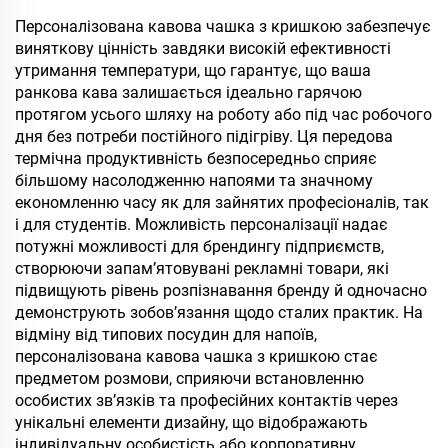
подорожня кружка для
кави з соломинкою на
Персоналізована кавова чашка з кришкою забезпечує
День Святого Валентина
виняткову цінність завдяки високій ефективності
та для кемпінгу
утримання температури, що гарантує, що ваша
ранкова кава залишається ідеально гарячою
протягом усього шляху на роботу або під час робочого
дня без потреби постійного підігріву. Ця передова
термічна продуктивність безпосередньо сприяє
більшому насолодженню напоями та значному
економленню часу як для зайнятих професіоналів, так
і для студентів. Можливість персоналізації надає
потужні можливості для брендингу підприємств,
створюючи запам’ятовувані рекламні товари, які
підвищують рівень розпізнавання бренду й одночасно
демонструють зобов’язання щодо сталих практик. На
відміну від типових посудин для напоїв,
персоналізована кавова чашка з кришкою стає
предметом розмови, сприяючи встановленню
особистих зв’язків та професійних контактів через
унікальні елементи дизайну, що відображають
індивідуальну особистість або корпоративну