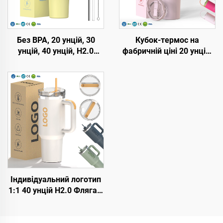
Без BPA, 20 унцій, 30
Кубок-термос на
унцій, 40 унцій, H2.0
фабричній ціні 20 унцій,
кружка-термос з ручкою
32 унції, 40 унцій з
та соломинкою, кришка
ручкою та кришкою з
з 3 положеннями,
трубочкою, ізольований
подорожній утеплений
кубок, багаторазовий
стакан з нержавіючої
термос з нержавіючої
сталі
сталі для сублімації
Індивідуальний логотип
1:1 40 унцій H2.0 Фляга з
утепленою нержавіючою
сталлю, вакуумна