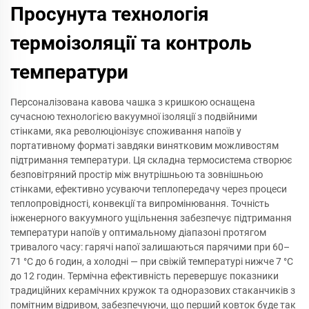
Просунута технологія
термоізоляції та контроль
температури
Персоналізована кавова чашка з кришкою оснащена
сучасною технологією вакуумної ізоляції з подвійними
стінками, яка революціонізує споживання напоїв у
портативному форматі завдяки винятковим можливостям
підтримання температури. Ця складна термосистема створює
безповітряний простір між внутрішньою та зовнішньою
стінками, ефективно усуваючи теплопередачу через процеси
теплопровідності, конвекції та випромінювання. Точність
інженерного вакуумного ущільнення забезпечує підтримання
температури напоїв у оптимальному діапазоні протягом
тривалого часу: гарячі напої залишаються парячими при 60–
71 °C до 6 годин, а холодні — при свіжій температурі нижче 7 °C
до 12 годин. Термічна ефективність перевершує показники
традиційних керамічних кружок та одноразових стаканчиків з
помітним відривом, забезпечуючи, що перший ковток буде так