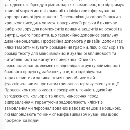
узгодженість бренду в різних партіях замовлень, що підтримує
тривалі маркетингові кампанії та ініціативи з формування
корпоративної ідентичності. Персоналізація кавової чашки з
кришкою виходить за межі поверхневої графіки й включає
вибір кольору для компонентів кришки, акцентів на основі та
внутрішнього покриття, що гармонійно доповнює загальну
дизайн-концепцію. Професійна допомога у дизайні допомагає
клієнтам оптимізувати розміщення графіки, підбір кольорів та
розмір тексту для максимальної візуальної впливовості та
читабельності на вигнутих поверхнях. Стійкість
персоналізованих елементів відповідає структурній міцності
базового продукту, забезпечуючи, що індивідуальні
характеристики залишаються привабливими й
функціональними протягом тривалого терміну експлуатації.
Процеси контролю якості перевіряють точність дизайну,
узгодженість кольорів та якість нанесення перед
відправленням, гарантуючи задоволеність клієнтів
замовленнями персоналізованих кавових чашок з кришкою,
які відповідають точним специфікаціям і очікуванням щодо
професійної подачі.