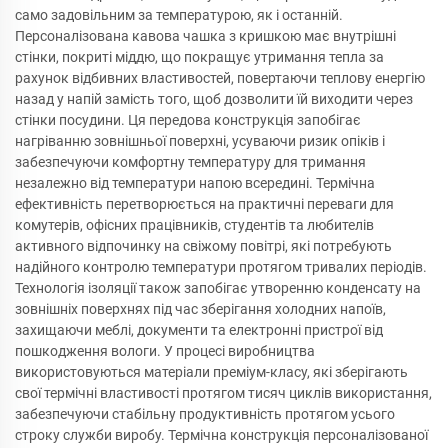
само задовільним за температурою, як і останній.
Персоналізована кавова чашка з кришкою має внутрішні
стінки, покриті міддю, що покращує утримання тепла за
рахунок відбивних властивостей, повертаючи теплову енергію
назад у напій замість того, щоб дозволити їй виходити через
стінки посудини. Ця передова конструкція запобігає
нагріванню зовнішньої поверхні, усуваючи ризик опіків і
забезпечуючи комфортну температуру для тримання
незалежно від температури напою всередині. Термічна
ефективність перетворюється на практичні переваги для
комутерів, офісних працівників, студентів та любителів
активного відпочинку на свіжому повітрі, які потребують
надійного контролю температури протягом тривалих періодів.
Технологія ізоляції також запобігає утворенню конденсату на
зовнішніх поверхнях під час зберігання холодних напоїв,
захищаючи меблі, документи та електронні пристрої від
пошкодження вологи. У процесі виробництва
використовуються матеріали преміум-класу, які зберігають
свої термічні властивості протягом тисяч циклів використання,
забезпечуючи стабільну продуктивність протягом усього
строку служби виробу. Термічна конструкція персоналізованої