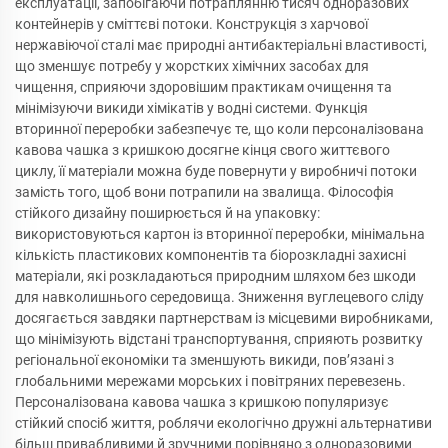
експлуатації, запобігаючи потраплянню тисяч одноразових
контейнерів у сміттєві потоки. Конструкція з харчової
нержавіючої сталі має природні антибактеріальні властивості,
що зменшує потребу у жорстких хімічних засобах для
чищення, сприяючи здоровішим практикам очищення та
мінімізуючи викиди хімікатів у водні системи. Функція
вторинної переробки забезпечує те, що коли персоналізована
кавова чашка з кришкою досягне кінця свого життєвого
циклу, її матеріали можна буде повернути у виробничі потоки
замість того, щоб вони потрапили на звалища. Філософія
стійкого дизайну поширюється й на упаковку:
використовуються картон із вторинної переробки, мінімальна
кількість пластикових компонентів та біорозкладні захисні
матеріали, які розкладаються природним шляхом без шкоди
для навколишнього середовища. Зниження вуглецевого сліду
досягається завдяки партнерствам із місцевими виробниками,
що мінімізують відстані транспортування, сприяють розвитку
регіональної економіки та зменшують викиди, пов’язані з
глобальними мережами морських і повітряних перевезень.
Персоналізована кавова чашка з кришкою популяризує
стійкий спосіб життя, роблячи екологічно дружні альтернативи
більш привабливими й зручними порівняно з одноразовими