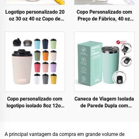
Logotipo personalizado 20
Copo Personalizado com
oz 30 oz 40 oz Copo de
Preço de Fábrica, 40 oz,
Café em Metal, Aço
Isolado, Reutilizável, em
Inoxidável, Dupla Parede,
Aço Inoxidável, Dupla
a Vácuo, 20oz 30oz 40oz
Parede, Copo Térmico de
Copo com Alça
Viagem com Alça e Tampa
com Canudo
Copo personalizado com
Caneca de Viagem Isolada
logotipo isolado 8oz 12oz
de Parede Dupla com
16oz em aço inoxidável,
Logotipo Personalizado de
xícaras portáteis para café
Fábrica e Tampa 20oz
com dupla parede e vácuo,
Canecas de Aço Inoxidável
com tampa à prova de
A principal vantagem da compra em grande volume de