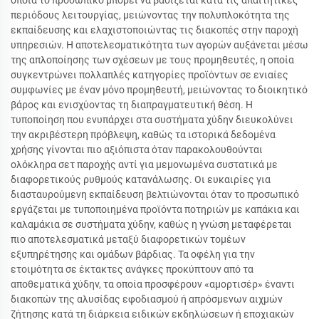
οποία το προσωπικό μπορεί να βασίζεται κατά τις απαιτητικές
περιόδους λειτουργίας, μειώνοντας την πολυπλοκότητα της
εκπαίδευσης και ελαχιστοποιώντας τις διακοπές στην παροχή
υπηρεσιών. Η αποτελεσματικότητα των αγορών αυξάνεται μέσω
της απλοποίησης των σχέσεων με τους προμηθευτές, η οποία
συγκεντρώνει πολλαπλές κατηγορίες προϊόντων σε ενιαίες
συμφωνίες με έναν μόνο προμηθευτή, μειώνοντας το διοικητικό
βάρος και ενισχύοντας τη διαπραγματευτική θέση. Η
τυποποίηση που ενυπάρχει στα συστήματα χύδην διευκολύνει
την ακριβέστερη πρόβλεψη, καθώς τα ιστορικά δεδομένα
χρήσης γίνονται πιο αξιόπιστα όταν παρακολουθούνται
ολόκληρα σετ παροχής αντί για μεμονωμένα συστατικά με
διαφορετικούς ρυθμούς κατανάλωσης. Οι ευκαιρίες για
διασταυρούμενη εκπαίδευση βελτιώνονται όταν το προσωπικό
εργάζεται με τυποποιημένα προϊόντα ποτηριών με καπάκια και
καλαμάκια σε συστήματα χύδην, καθώς η γνώση μεταφέρεται
πιο αποτελεσματικά μεταξύ διαφορετικών τομέων
εξυπηρέτησης και ομάδων βάρδιας. Τα οφέλη για την
ετοιμότητα σε έκτακτες ανάγκες προκύπτουν από τα
αποθεματικά χύδην, τα οποία προσφέρουν «αμορτισέρ» έναντι
διακοπών της αλυσίδας εφοδιασμού ή απρόσμενων αιχμών
ζήτησης κατά τη διάρκεια ειδικών εκδηλώσεων ή εποχιακών