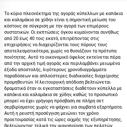
Καφέ, Φορητά Δίτοιχα
με καπάκι 20oz, κούπες
Κενού Μαγκιούρια για
από ανοξείδωτο ατσάλι
Το κύριο πλεονέκτημα της αγοράς κύπελλων με καπάκια
Καφέ με Αδιάρρηκτο
και καλαμάκια σε χύδην είναι η σημαντική μείωση του
Καπάκι
κόστους σε σύγκριση με την αγορά των επιμέρους
συστατικών. Οι εκπτώσεις όγκου κυμαίνονται συνήθως
από 20 έως 40 τοις εκατό, επιτρέποντας στις
επιχειρήσεις να διαχειρίζονται τους πόρους τους
αποτελεσματικότερα, χωρίς να θυσιάζουν τα πρότυπα
ποιότητας. Αυτό το οικονομικό όφελος εκτείνεται πέρα
από την αρχική τιμή αγοράς και περιλαμβάνει μειωμένα
έξοδα αποστολής, λιγότερους χρονοδιαγράμματα
παραδόσεων και απλούστερες διαδικασίες διαχείρισης
προμηθευτών. Η λειτουργική απόδοση βελτιώνεται
δραματικά όταν οι εγκαταστάσεις διαθέτουν κύπελλα με
καπάκια και καλαμάκια σε χύδην, καθώς το προσωπικό
μπορεί να έχει γρήγορη πρόσβαση σε πλήρη σετ
σερβιρίσματος χωρίς να ψάχνει για συμβατά εξαρτήματα.
Αυτή η ρευστή προσέγγιση μειώνει τον χρόνο
προετοιμασίας κατά τις ώρες αιχμής της εξυπηρέτησης,
βελτιώνοντας τελικά την ικανοποίηση των πελατών