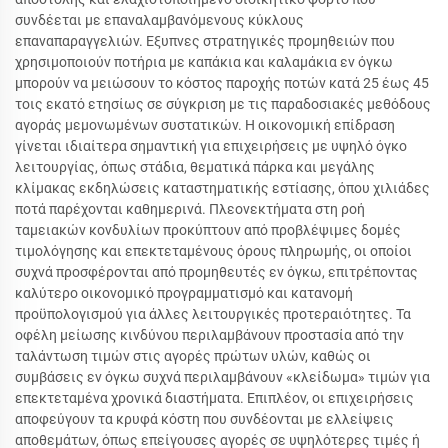
συνδέεται με επαναλαμβανόμενους κύκλους
επαναπαραγγελιών. Εξυπνες στρατηγικές προμηθειών που
χρησιμοποιούν ποτήρια με καπάκια και καλαμάκια εν όγκω
μπορούν να μειώσουν το κόστος παροχής ποτών κατά 25 έως 45
τοις εκατό ετησίως σε σύγκριση με τις παραδοσιακές μεθόδους
αγοράς μεμονωμένων συστατικών. Η οικονομική επίδραση
γίνεται ιδιαίτερα σημαντική για επιχειρήσεις με υψηλό όγκο
λειτουργίας, όπως στάδια, θεματικά πάρκα και μεγάλης
κλίμακας εκδηλώσεις καταστηματικής εστίασης, όπου χιλιάδες
ποτά παρέχονται καθημερινά. Πλεονεκτήματα στη ροή
ταμειακών κονδυλίων προκύπτουν από προβλέψιμες δομές
τιμολόγησης και επεκτεταμένους όρους πληρωμής, οι οποίοι
συχνά προσφέρονται από προμηθευτές εν όγκω, επιτρέποντας
καλύτερο οικονομικό προγραμματισμό και κατανομή
προϋπολογισμού για άλλες λειτουργικές προτεραιότητες. Τα
οφέλη μείωσης κινδύνου περιλαμβάνουν προστασία από την
ταλάντωση τιμών στις αγορές πρώτων υλών, καθώς οι
συμβάσεις εν όγκω συχνά περιλαμβάνουν «κλείδωμα» τιμών για
επεκτεταμένα χρονικά διαστήματα. Επιπλέον, οι επιχειρήσεις
αποφεύγουν τα κρυφά κόστη που συνδέονται με ελλείψεις
αποθεμάτων, όπως επείγουσες αγορές σε υψηλότερες τιμές ή