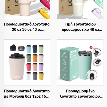
Προσαρμοστικό λογότυπο
Τιμή εργοστασίου
20 oz 30 oz 40 oz
προσαρμοστικό 40 oz
Ανοξείδωτο χάλυβας
κύπελο με μονωτικά,
διπλή τοιχώμα κενού
επαναχρηστοποιούμενο,
μεταλλικό ταξιδιωτικό
από ανοξείδωτο χάλυβα,
κύπελο καφέ 20oz 30oz
διπλή τοιχώμα,
40oz κύπελο με λαβή
ταξιδιωτικό κύπελο
μπουκάλι με λαβή και
καπάκι με straw
Προσαρμοστικό Λογότυπο
Προσαρμοσμένο
με Μόνωση 8oz 12oz 16oz
λογότυπο εργοστασίου,
Ταξιδιωτική Κούπα από
διπλού τοίχου, μονωμένο
Ανοξείδητο Χάλυβα για
φλιτζάνι καφέ ταξιδίου