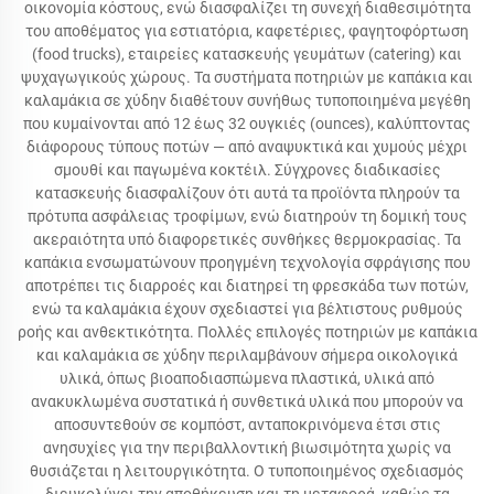
οικονομία κόστους, ενώ διασφαλίζει τη συνεχή διαθεσιμότητα
του αποθέματος για εστιατόρια, καφετέριες, φαγητοφόρτωση
(food trucks), εταιρείες κατασκευής γευμάτων (catering) και
ψυχαγωγικούς χώρους. Τα συστήματα ποτηριών με καπάκια και
καλαμάκια σε χύδην διαθέτουν συνήθως τυποποιημένα μεγέθη
που κυμαίνονται από 12 έως 32 ουγκιές (ounces), καλύπτοντας
διάφορους τύπους ποτών — από αναψυκτικά και χυμούς μέχρι
σμουθί και παγωμένα κοκτέιλ. Σύγχρονες διαδικασίες
κατασκευής διασφαλίζουν ότι αυτά τα προϊόντα πληρούν τα
πρότυπα ασφάλειας τροφίμων, ενώ διατηρούν τη δομική τους
ακεραιότητα υπό διαφορετικές συνθήκες θερμοκρασίας. Τα
καπάκια ενσωματώνουν προηγμένη τεχνολογία σφράγισης που
αποτρέπει τις διαρροές και διατηρεί τη φρεσκάδα των ποτών,
ενώ τα καλαμάκια έχουν σχεδιαστεί για βέλτιστους ρυθμούς
ροής και ανθεκτικότητα. Πολλές επιλογές ποτηριών με καπάκια
και καλαμάκια σε χύδην περιλαμβάνουν σήμερα οικολογικά
υλικά, όπως βιοαποδιασπώμενα πλαστικά, υλικά από
ανακυκλωμένα συστατικά ή συνθετικά υλικά που μπορούν να
αποσυντεθούν σε κομπόστ, ανταποκρινόμενα έτσι στις
ανησυχίες για την περιβαλλοντική βιωσιμότητα χωρίς να
θυσιάζεται η λειτουργικότητα. Ο τυποποιημένος σχεδιασμός