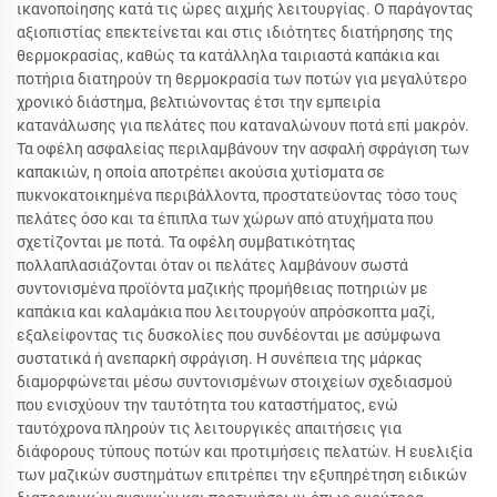
ικανοποίησης κατά τις ώρες αιχμής λειτουργίας. Ο παράγοντας
αξιοπιστίας επεκτείνεται και στις ιδιότητες διατήρησης της
θερμοκρασίας, καθώς τα κατάλληλα ταιριαστά καπάκια και
ποτήρια διατηρούν τη θερμοκρασία των ποτών για μεγαλύτερο
χρονικό διάστημα, βελτιώνοντας έτσι την εμπειρία
κατανάλωσης για πελάτες που καταναλώνουν ποτά επί μακρόν.
Τα οφέλη ασφαλείας περιλαμβάνουν την ασφαλή σφράγιση των
καπακιών, η οποία αποτρέπει ακούσια χυτίσματα σε
πυκνοκατοικημένα περιβάλλοντα, προστατεύοντας τόσο τους
πελάτες όσο και τα έπιπλα των χώρων από ατυχήματα που
σχετίζονται με ποτά. Τα οφέλη συμβατικότητας
πολλαπλασιάζονται όταν οι πελάτες λαμβάνουν σωστά
συντονισμένα προϊόντα μαζικής προμήθειας ποτηριών με
καπάκια και καλαμάκια που λειτουργούν απρόσκοπτα μαζί,
εξαλείφοντας τις δυσκολίες που συνδέονται με ασύμφωνα
συστατικά ή ανεπαρκή σφράγιση. Η συνέπεια της μάρκας
διαμορφώνεται μέσω συντονισμένων στοιχείων σχεδιασμού
που ενισχύουν την ταυτότητα του καταστήματος, ενώ
ταυτόχρονα πληρούν τις λειτουργικές απαιτήσεις για
διάφορους τύπους ποτών και προτιμήσεις πελατών. Η ευελιξία
των μαζικών συστημάτων επιτρέπει την εξυπηρέτηση ειδικών