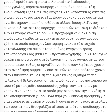
γραμμή προϊόντων, η οποία απλοποιεί τις διαδικασίες
παραγγελίας, παρακολούθησης και αποθήκευσης. Αυτή η
ενσωμάτωση εξαλείφει τις ενοχλητικές καταστάσεις κατά τις
οποίες οι εγκαταστάσεις εξαντλούν συγκεκριμένα συστατικά
ενώ διατηρούν επαρκή αποθέματα άλλων, διασφαλίζοντας
συνεπείς δυνατότητες παροχής υπηρεσιών καθ’ όλη τη διάρκεια
των λειτουργικών περιόδων. Η προχωρημένη διαχείριση
αποθεμάτων καθίσταται εφικτή μέσω συστημάτων αγοράς
χύδην, τα οποία παρέχουν λεπτομερή αναλυτικά στοιχεία
κατανάλωσης και αυτοματοποιημένες ενεργοποιήσεις
επαναπαραγγελίας βάσει των προτύπων χρήσης. Τα λειτουργικά
οφέλη επεκτείνονται στη βελτίωση της παραγωγικότητας του
προσωπικού, καθώς οι εργαζόμενοι δαπανούν λιγότερο χρόνο
στην αναζήτηση συμβατών συστατικών και περισσότερο χρόνο
στην επίκεντρη επίβλεψη της εξαιρετικής εξυπηρέτησης
πελατών. Η βελτιστοποίηση της αποθήκευσης πραγματοποιείται
φυσικά με τα σχέδια συσκευασίας χύδην των ποτηριών με
καπάκια και καλαμάκια, τα οποία μεγιστοποιούν την πυκνότητα
του αποθηκευτικού χώρου ενώ παρέχουν εύκολη πρόσβαση για
επιχειρήσεις με υψηλή στροφή. Η συνέπεια στην ποιότητα όλων
των συστατικών διασφαλίζει αξιόπιστα πρότυπα απόδοσης, στα