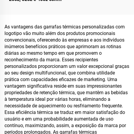
Alça, Copo Isotérmico com
Tampa com Canudo Flip,
Caneca de Aço Inoxidável
para Viagem com Alça,
As vantagens das garrafas térmicas personalizadas com
para Bebidas Quentes e
logotipo vão muito além dos produtos promocionais
Frias
convencionais, oferecendo às empresas e aos indivíduos
inúmeros benefícios práticos que aprimoram as rotinas
diárias ao mesmo tempo em que promovem o
reconhecimento da marca. Esses recipientes
personalizados proporcionam um valor excepcional graças
ao seu design multifuncional, que combina utilidade
prática com capacidades eficazes de marketing. Uma
vantagem significativa reside em suas impressionantes
propriedades de retenção térmica, que mantêm as bebidas
à temperatura ideal por várias horas, eliminando a
necessidade de aquecimento ou resfriamento frequente.
Essa eficiência térmica se traduz em maior satisfação do
usuário e em uma probabilidade aumentada de uso
contínuo, maximizando, assim, a exposição da marca por
períodos prolongados. As garrafas térmicas