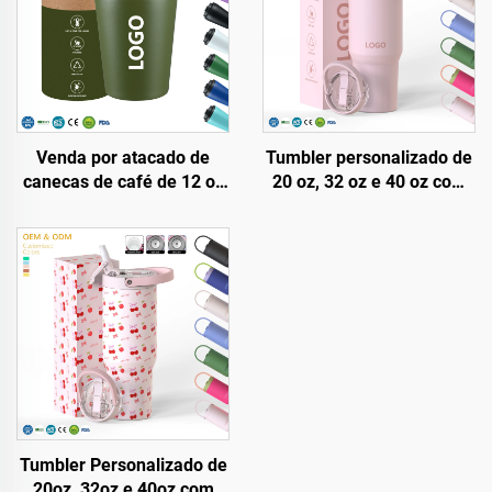
Venda por atacado de
Tumbler personalizado de
canecas de café de 12 oz
20 oz, 32 oz e 40 oz com
sem BPA, parede dupla
tampa e canudo, em aço
isolada, aço inoxidável,
inoxidável com isolamento
tumbler a vácuo com
a vácuo, reutilizável, com
logotipo personalizado
alça superior e tampa com
canudo
Tumbler Personalizado de
20oz, 32oz e 40oz com