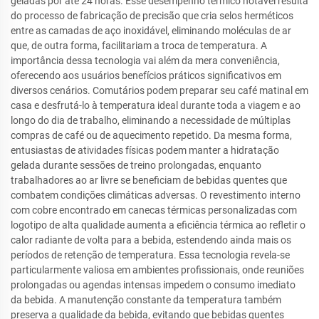
geladas por até 24 horas. Esse desempenho térmico notável resulta
do processo de fabricação de precisão que cria selos herméticos
entre as camadas de aço inoxidável, eliminando moléculas de ar
que, de outra forma, facilitariam a troca de temperatura. A
importância dessa tecnologia vai além da mera conveniência,
oferecendo aos usuários benefícios práticos significativos em
diversos cenários. Comutários podem preparar seu café matinal em
casa e desfrutá-lo à temperatura ideal durante toda a viagem e ao
longo do dia de trabalho, eliminando a necessidade de múltiplas
compras de café ou de aquecimento repetido. Da mesma forma,
entusiastas de atividades físicas podem manter a hidratação
gelada durante sessões de treino prolongadas, enquanto
trabalhadores ao ar livre se beneficiam de bebidas quentes que
combatem condições climáticas adversas. O revestimento interno
com cobre encontrado em canecas térmicas personalizadas com
logotipo de alta qualidade aumenta a eficiência térmica ao refletir o
calor radiante de volta para a bebida, estendendo ainda mais os
períodos de retenção de temperatura. Essa tecnologia revela-se
particularmente valiosa em ambientes profissionais, onde reuniões
prolongadas ou agendas intensas impedem o consumo imediato
da bebida. A manutenção constante da temperatura também
preserva a qualidade da bebida, evitando que bebidas quentes