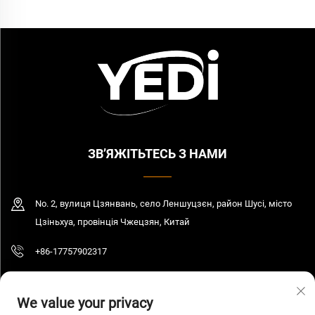
ЗВ’ЯЖІТЬТЕСЬ З НАМИ
No. 2, вулиця Цзянвань, село Леншуцзєн, район Шусі, місто
Цзіньхуа, провінція Чжецзян, Китай
+86-17757902317
[email protected]
We value your privacy