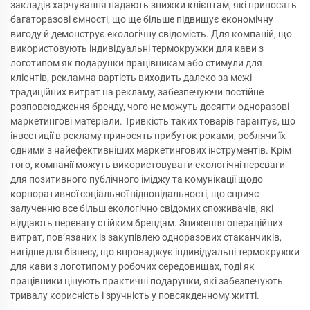
закладів харчування надають знижки клієнтам, які приносять
багаторазові ємності, що ще більше підвищує економічну
вигоду й демонструє екологічну свідомість. Для компаній, що
використовують індивідуальні термокружки для кави з
логотипом як подарунки працівникам або стимули для
клієнтів, рекламна вартість виходить далеко за межі
традиційних витрат на рекламу, забезпечуючи постійне
розповсюдження бренду, чого не можуть досягти одноразові
маркетингові матеріали. Тривкість таких товарів гарантує, що
інвестиції в рекламу приносять прибуток роками, роблячи їх
одними з найефективніших маркетингових інструментів. Крім
того, компанії можуть використовувати екологічні переваги
для позитивного публічного іміджу та комунікації щодо
корпоративної соціальної відповідальності, що сприяє
залученню все більш екологічно свідомих споживачів, які
віддають перевагу стійким брендам. Зниження операційних
витрат, пов’язаних із закупівлею одноразових стаканчиків,
вигідне для бізнесу, що впроваджує індивідуальні термокружки
для кави з логотипом у робочих середовищах, тоді як
працівники цінують практичні подарунки, які забезпечують
тривалу корисність і зручність у повсякденному житті.