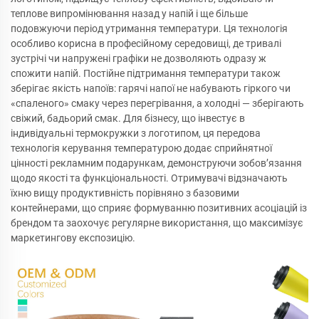
теплове випромінювання назад у напій і ще більше
подовжуючи період утримання температури. Ця технологія
особливо корисна в професійному середовищі, де тривалі
зустрічі чи напружені графіки не дозволяють одразу ж
спожити напій. Постійне підтримання температури також
зберігає якість напоїв: гарячі напої не набувають гіркого чи
«спаленого» смаку через перегрівання, а холодні — зберігають
свіжий, бадьорий смак. Для бізнесу, що інвестує в
індивідуальні термокружки з логотипом, ця передова
технологія керування температурою додає сприйнятної
цінності рекламним подарункам, демонструючи зобов’язання
щодо якості та функціональності. Отримувачі відзначають
їхню вищу продуктивність порівняно з базовими
контейнерами, що сприяє формуванню позитивних асоціацій із
брендом та заохочує регулярне використання, що максимізує
маркетингову експозицію.