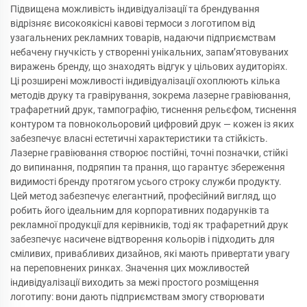
Підвищена можливість індивідуалізації та брендування
відрізняє високоякісні кавові термоси з логотипом від
узагальнених рекламних товарів, надаючи підприємствам
небачену гнучкість у створенні унікальних, запам’ятовуваних
виражень бренду, що знаходять відгук у цільових аудиторіях.
Ці розширені можливості індивідуалізації охоплюють кілька
методів друку та гравірування, зокрема лазерне гравіювання,
трафаретний друк, тампографію, тиснення рельєфом, тиснення
контуром та повнокольоровий цифровий друк — кожен із яких
забезпечує власні естетичні характеристики та стійкість.
Лазерне гравіювання створює постійні, точні позначки, стійкі
до випинання, подряпин та прання, що гарантує збереження
видимості бренду протягом усього строку служби продукту.
Цей метод забезпечує елегантний, професійний вигляд, що
робить його ідеальним для корпоративних подарунків та
рекламної продукції для керівників, тоді як трафаретний друк
забезпечує насичене відтворення кольорів і підходить для
сміливих, привабливих дизайнов, які мають привертати увагу
на переповнених ринках. Значення цих можливостей
індивідуалізації виходить за межі простого розміщення
логотипу: вони дають підприємствам змогу створювати