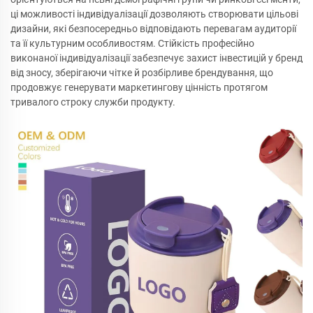
ці можливості індивідуалізації дозволяють створювати цільові
дизайни, які безпосередньо відповідають перевагам аудиторії
та її культурним особливостям. Стійкість професійно
виконаної індивідуалізації забезпечує захист інвестицій у бренд
від зносу, зберігаючи чітке й розбірливе брендування, що
продовжує генерувати маркетингову цінність протягом
тривалого строку служби продукту.