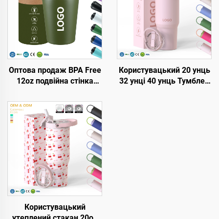
Оптова продаж BPA Free
Користувацький 20 унць
12oz подвійна стінка
32 унці 40 унць Тумблер
ізольовані дорожні
з кришкою та соломкою,
кавові кружки з
нержавійка, вакуумне
нержавіючої сталі,
утеплення, багаторазові
вакуумний термос з
тумблери з відкидною
індивідуальним
соломкою, з ручкою
логотипом
Користувацький
утеплений стакан 20oz