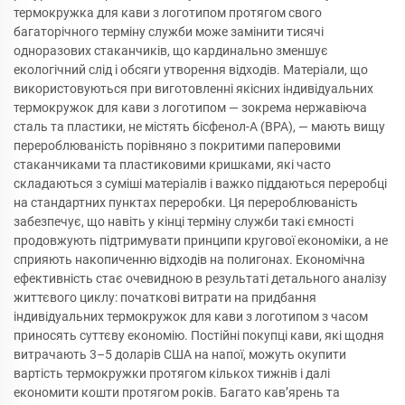
термокружка для кави з логотипом протягом свого
багаторічного терміну служби може замінити тисячі
одноразових стаканчиків, що кардинально зменшує
екологічний слід і обсяги утворення відходів. Матеріали, що
використовуються при виготовленні якісних індивідуальних
термокружок для кави з логотипом — зокрема нержавіюча
сталь та пластики, не містять бісфенол-А (BPA), — мають вищу
перероблюваність порівняно з покритими паперовими
стаканчиками та пластиковими кришками, які часто
складаються з суміші матеріалів і важко піддаються переробці
на стандартних пунктах переробки. Ця перероблюваність
забезпечує, що навіть у кінці терміну служби такі ємності
продовжують підтримувати принципи кругової економіки, а не
сприяють накопиченню відходів на полигонах. Економічна
ефективність стає очевидною в результаті детального аналізу
життєвого циклу: початкові витрати на придбання
індивідуальних термокружок для кави з логотипом з часом
приносять суттєву економію. Постійні покупці кави, які щодня
витрачають 3–5 доларів США на напої, можуть окупити
вартість термокружки протягом кількох тижнів і далі
економити кошти протягом років. Багато кав’ярень та