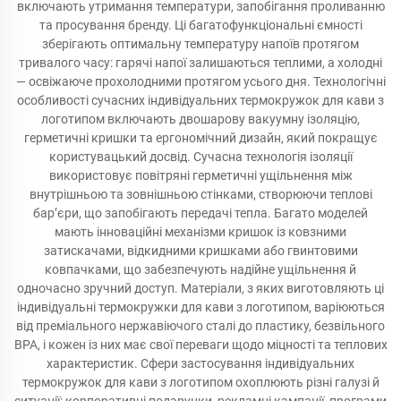
включають утримання температури, запобігання проливанню
та просування бренду. Ці багатофункціональні ємності
зберігають оптимальну температуру напоїв протягом
тривалого часу: гарячі напої залишаються теплими, а холодні
— освіжаюче прохолодними протягом усього дня. Технологічні
особливості сучасних індивідуальних термокружок для кави з
логотипом включають двошарову вакуумну ізоляцію,
герметичні кришки та ергономічний дизайн, який покращує
користувацький досвід. Сучасна технологія ізоляції
використовує повітряні герметичні ущільнення між
внутрішньою та зовнішньою стінками, створюючи теплові
бар’єри, що запобігають передачі тепла. Багато моделей
мають інноваційні механізми кришок із ковзними
затискачами, відкидними кришками або гвинтовими
ковпачками, що забезпечують надійне ущільнення й
одночасно зручний доступ. Матеріали, з яких виготовляють ці
індивідуальні термокружки для кави з логотипом, варіюються
від преміального нержавіючого сталі до пластику, безвільного
BPA, і кожен із них має свої переваги щодо міцності та теплових
характеристик. Сфери застосування індивідуальних
термокружок для кави з логотипом охоплюють різні галузі й