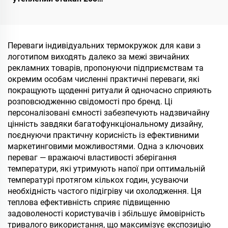
32oz 40oz із ручкою,
кришкою з відкидною
соломинкою,
нержавіюча подорожня
Переваги індивідуальних термокружок для кави з
кружка з ручкою для
логотипом виходять далеко за межі звичайних
гарячих і холодних
рекламних товарів, пропонуючи підприємствам та
напоїв
окремим особам численні практичні переваги, які
покращують щоденні ритуали й одночасно сприяють
розповсюдженню свідомості про бренд. Ці
персоналізовані ємності забезпечують надзвичайну
цінність завдяки багатофункціональному дизайну,
поєднуючи практичну корисність із ефективними
маркетинговими можливостями. Одна з ключових
переваг — вражаючі властивості зберігання
температури, які утримують напої при оптимальній
температурі протягом кількох годин, усуваючи
необхідність частого підігріву чи охолодження. Ця
теплова ефективність сприяє підвищенню
задоволеності користувачів і збільшує ймовірність
тривалого використання, що максимізує експозицію