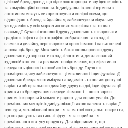
цілісний бренд-досвід, що підсилює корпоративну ідентичність
та комунікаційні послання. Індивідуальні кавові термоси з
логотипом можуть використовувати колірні схеми, що
відповідають бренд-гайдлайнам, забезпечуючи візуальну
узгодженість у всіх маркетингових матеріалах та точках
взаємодії. Сучасні технології друку дозволяють створювати
градієнтні ефекти, фотографічні зображення та складні
елементи дизайну, перетворюючи прості ємності на витончені
«посланці» бренду. Можливість багатокольорового друку
дозволяє відтворювати складні логотипи, деталізований
художній контент та рекламні повідомлення, що ефективно
передають цінності та особистість бренду. Гнучкість
розміщення, яку забезпечують ці можливості індивідуалізації,
дозволяє брендам оптимізувати видимість та вплив: доступні
варіанти обгортального дизайну, друку на дні, індивідуалізації
кришки та брендування всередині ємності — що створює
приємні сюрпризи й моменти радості для користувачів. До
преміальних методів індивідуалізації також належать варіації
текстури, металізовані покриття та матові спеціальні покриття,
що покращують тактильні відчуття та сприйняття
преміального статусу продукту. Для підприємств, що
орієнтуються на певні демографічні групи чи ринкові сегменти,