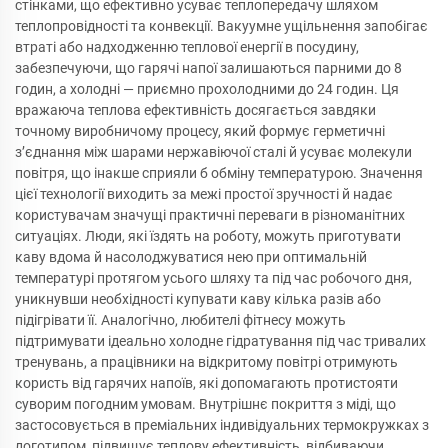
стінками, що ефективно усуває теплопередачу шляхом
теплопровідності та конвекції. Вакуумне ущільнення запобігає
втраті або надходженню теплової енергії в посудину,
забезпечуючи, що гарячі напої залишаються парними до 8
годин, а холодні — приємно прохолодними до 24 годин. Ця
вражаюча теплова ефективність досягається завдяки
точному виробничому процесу, який формує герметичні
з’єднання між шарами нержавіючої сталі й усуває молекули
повітря, що інакше сприяли б обміну температурою. Значення
цієї технології виходить за межі простої зручності й надає
користувачам значущі практичні переваги в різноманітних
ситуаціях. Люди, які їздять на роботу, можуть приготувати
каву вдома й насолоджуватися нею при оптимальній
температурі протягом усього шляху та під час робочого дня,
уникнувши необхідності купувати каву кілька разів або
підігрівати її. Аналогічно, любителі фітнесу можуть
підтримувати ідеально холодне гідратування під час тривалих
тренувань, а працівники на відкритому повітрі отримують
користь від гарячих напоїв, які допомагають протистояти
суворим погодним умовам. Внутрішнє покриття з міді, що
застосовується в преміальних індивідуальних термокружках з
логотипом, підвищує теплову ефективність, відбиваючи