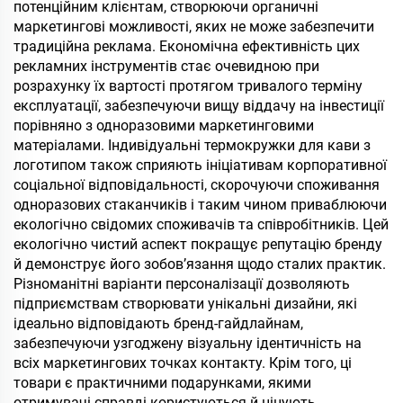
потенційним клієнтам, створюючи органичні
маркетингові можливості, яких не може забезпечити
традиційна реклама. Економічна ефективність цих
рекламних інструментів стає очевидною при
розрахунку їх вартості протягом тривалого терміну
експлуатації, забезпечуючи вищу віддачу на інвестиції
порівняно з одноразовими маркетинговими
матеріалами. Індивідуальні термокружки для кави з
логотипом також сприяють ініціативам корпоративної
соціальної відповідальності, скорочуючи споживання
одноразових стаканчиків і таким чином приваблюючи
екологічно свідомих споживачів та співробітників. Цей
екологічно чистий аспект покращує репутацію бренду
й демонструє його зобов’язання щодо сталих практик.
Різноманітні варіанти персоналізації дозволяють
підприємствам створювати унікальні дизайни, які
ідеально відповідають бренд-гайдлайнам,
забезпечуючи узгоджену візуальну ідентичність на
всіх маркетингових точках контакту. Крім того, ці
товари є практичними подарунками, якими
отримувачі справді користуються й цінують,