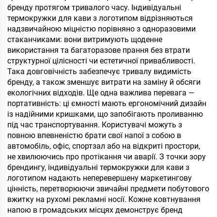
бренду протягом тривалого часу. Індивідуальні
термокружки для кави з логотипом відрізняються
надзвичайною міцністю порівняно з одноразовими
стаканчиками: вони витримують щоденне
використання та багаторазове прання без втрати
структурної цілісності чи естетичної привабливості.
Така довговічність забезпечує тривалу видимість
бренду, а також зменшує витрати на заміну й обсяги
екологічних відходів. Ще одна важлива перевага —
портативність: ці ємності мають ергономічний дизайн
із надійними кришками, що запобігають проливанню
під час транспортування. Користувачі можуть з
повною впевненістю брати свої напої з собою в
автомобіль, офіс, спортзал або на відкриті простори,
не хвилюючись про протікання чи аварії. З точки зору
брендингу, індивідуальні термокружки для кави з
логотипом надають неперевершену маркетингову
цінність, перетворюючи звичайні предмети побутового
вжитку на рухомі рекламні носії. Кожне ковтнування
напою в громадських місцях демонструє бренд