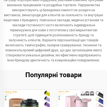
ситуації: корпоративні подарунки, рекламні кампанії, програми
визнання працівників та роздрібна торгівля. Підприємства
використовують ці брендовані ємності як роздачі на
виставках, винагороди для клієнтів за лояльність та внутрішні
ініціативи з брендингу. Навчальні заклади, медичні установи та
заклади гостинності часто включають індивідуальні
термокружки для кави з логотипом у свої маркетингові
стратегії, щоб підвищити розпізнаваність бренду та
залученість клієнтів. Варіанти персоналізації цих товарів
включають тампографію, лазерне гравірування, тиснення та
повнокольоровий цифровий друк, що дає організаціям змогу
створювати унікальні дизайни, які ефективно відображають
їхню брендову ідентичність та комунікаційні повідомлення.
Популярні товари