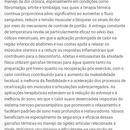
manejo da dor crônica, especialmente em condições como
fibromialgia, artrite e lombalgia, nas quais a terapia térmica
contínua proporciona alívio significativo ao aumentar o fluxo
sanguíneo, reduzir a tensão muscular e bloquear os sinais de dor
por meio do mecanismo de controle de portão. A entrega constante
de temperatura revela-se particularmente eficaz no alívio das
cólicas menstruais, em que a aplicação prolongada de calor na
região inferior do abdômen e nas costas ajuda a relaxar os
músculos uterinos e a reduzir as respostas inflamatórias que
contribuem para o desconforto. Atletas e entusiastas da atividade
física utilizam garrafas térmicas para água quente tanto na
preparação pré-treino quanto na recuperação pós-exercício, com o
calor contínuo contribuindo para o aumento da maleabilidade
tecidual, a melhoria da flexibilidade e a aceleração dos processos de
cicatrização em músculos e articulações sobrecarregados. As
aplicações terapêuticas estendem-se à redução do estresse e à
melhoria do sono, em que o calor suave desencadeia respostas do
sistema nervoso parassimpático que promovem o relaxamento e
facilitam padrões de sono mais profundos e restauradores. Idosos
beneficiam-se especialmente da segurança e eficácia dessas
garrafas térmicas no manejo da rigidez articular relacionada à
idade, distúrbios circulatórios e dificuldades na regulação da