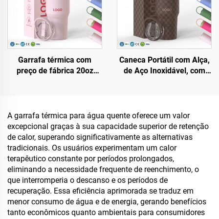
Garrafa térmica com
Caneca Portátil com Alça,
preço de fábrica 20oz
de Aço Inoxidável, com
32oz 40oz com alça e
Dupla Parede e Vácuo,
tampa com canudo, copo
20oz 32oz 40oz, com
isolado, reutilizável em
Tampa, para Bebidas
aço inoxidável, garrafa
Quentes e Frias, com
A garrafa térmica para água quente oferece um valor
para sublimação
Logotipo Personalizado
excepcional graças à sua capacidade superior de retenção
de calor, superando significativamente as alternativas
tradicionais. Os usuários experimentam um calor
terapêutico constante por períodos prolongados,
eliminando a necessidade frequente de reenchimento, o
que interromperia o descanso e os períodos de
recuperação. Essa eficiência aprimorada se traduz em
menor consumo de água e de energia, gerando benefícios
tanto econômicos quanto ambientais para consumidores