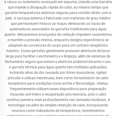
a vácuo ou isolamento avançado em espuma, criando uma barreira
que impede a dissipação rápida do calor, ao mesmo tempo que
garante temperaturas externas seguras para contato direto com a
pele. A carcaça externa é fabricada com materiais de grau médico
que permanecem frescos ao toque, eliminando os riscos de
queimaduras associados às garrafas tradicionais para água
quente. Mecanismos avançados de vedação impedem vazamentos
e mantêm a pressão interna, enquanto designs ergonômicos se
adaptam às curvaturas do corpo para um contato terapêutico
máximo. Essas garrafas geralmente possuem aberturas de boca
larga para facilitar o enchimento e a limpeza, além de sistemas de
fechamento seguro que evitam a abertura acidental durante o uso.
A garrafa térmica para água quente tem múltiplas aplicações,
incluindo alívio da dor causada por dores musculares, rigidez
articular e cólicas menstruais, bem como fornecimento de calor
terapêutico para condições como artrite e fibromialgia. Atletas
frequentemente utilizam esses dispositivos para preparação
muscular pré-treino e recuperação pós-exercício, pois o calor
contínuo penetra mais profundamente nas camadas teciduais. A
tecnologia vai além da simples retenção de calor, incorporando
recursos como indicadores de temperatura, revestimentos