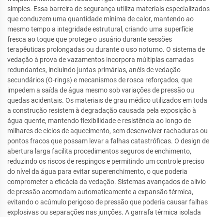
simples. Essa barreira de segurança utiliza materiais especializados
que conduzem uma quantidade mínima de calor, mantendo ao
mesmo tempo a integridade estrutural, criando uma superfície
fresca ao toque que protege o usuário durante sessões
terapêuticas prolongadas ou durante o uso noturno. O sistema de
vedação à prova de vazamentos incorpora múltiplas camadas
redundantes, incluindo juntas primárias, anéis de vedação
secundários (O-rings) e mecanismos de rosca reforçados, que
impedem a saída de água mesmo sob variações de pressão ou
quedas acidentais. Os materiais de grau médico utilizados em toda
a construção resistem à degradação causada pela exposição à
água quente, mantendo flexibilidade e resistência ao longo de
milhares de ciclos de aquecimento, sem desenvolver rachaduras ou
pontos fracos que possam levar a falhas catastróficas. O design de
abertura larga facilita procedimentos seguros de enchimento,
reduzindo os riscos de respingos e permitindo um controle preciso
do nível da água para evitar superenchimento, o que poderia
comprometer a eficácia da vedação. Sistemas avançados de alívio
de pressão acomodam automaticamente a expansão térmica,
evitando o acúmulo perigoso de pressão que poderia causar falhas
explosivas ou separações nas junções. A garrafa térmica isolada