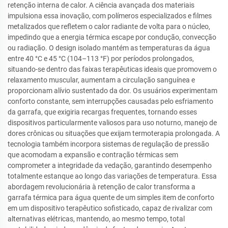
retenção interna de calor. A ciência avançada dos materiais
impulsiona essa inovação, com polímeros especializados e filmes
metalizados que refletem o calor radiante de volta para o núcleo,
impedindo que a energia térmica escape por condução, convecção
ou radiação. O design isolado mantém as temperaturas da água
entre 40 °C e 45 °C (104–113 °F) por períodos prolongados,
situando-se dentro das faixas terapêuticas ideais que promovem o
relaxamento muscular, aumentam a circulação sanguínea e
proporcionam alívio sustentado da dor. Os usuários experimentam
conforto constante, sem interrupções causadas pelo esfriamento
da garrafa, que exigiria recargas frequentes, tornando esses
dispositivos particularmente valiosos para uso noturno, manejo de
dores crônicas ou situações que exijam termoterapia prolongada. A
tecnologia também incorpora sistemas de regulação de pressão
que acomodam a expansão e contração térmicas sem
comprometer a integridade da vedação, garantindo desempenho
totalmente estanque ao longo das variações de temperatura. Essa
abordagem revolucionária à retenção de calor transforma a
garrafa térmica para água quente de um simples item de conforto
em um dispositivo terapêutico sofisticado, capaz de rivalizar com
alternativas elétricas, mantendo, ao mesmo tempo, total