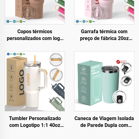
Copos térmicos
Garrafa térmica com
personalizados com logo
preço de fábrica 20oz
20oz, 24oz, 32oz, 40oz,
32oz 40oz com alça e
com tampa flip e canudo,
tampa com canudo, copo
copo portátil para viagem,
isolado, reutilizável em
copo térmico de aço
aço inoxidável, garrafa
inoxidável com isolamento
para sublimação
a vácuo e alça
Tumbler Personalizado
Caneca de Viagem Isolada
com Logotipo 1:1 40oz
de Parede Dupla com
H2.0, Caneca Térmica de
Logotipo Personalizado de
Aço Inoxidável a Vácuo
Fábrica e Tampa 20oz