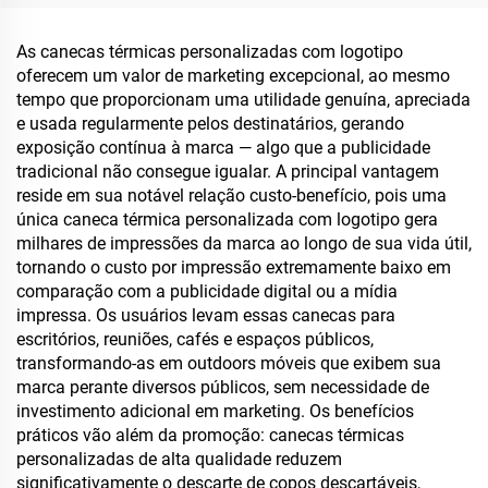
com Canudo para Dia dos
Canecas de Aço Inoxidável
Namorados e Camping
As canecas térmicas personalizadas com logotipo
oferecem um valor de marketing excepcional, ao mesmo
tempo que proporcionam uma utilidade genuína, apreciada
e usada regularmente pelos destinatários, gerando
exposição contínua à marca — algo que a publicidade
tradicional não consegue igualar. A principal vantagem
reside em sua notável relação custo-benefício, pois uma
única caneca térmica personalizada com logotipo gera
milhares de impressões da marca ao longo de sua vida útil,
tornando o custo por impressão extremamente baixo em
comparação com a publicidade digital ou a mídia
impressa. Os usuários levam essas canecas para
escritórios, reuniões, cafés e espaços públicos,
transformando-as em outdoors móveis que exibem sua
marca perante diversos públicos, sem necessidade de
investimento adicional em marketing. Os benefícios
práticos vão além da promoção: canecas térmicas
personalizadas de alta qualidade reduzem
significativamente o descarte de copos descartáveis,