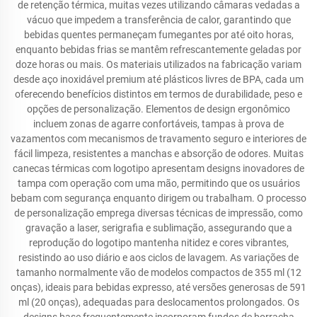
de retenção térmica, muitas vezes utilizando câmaras vedadas a
vácuo que impedem a transferência de calor, garantindo que
bebidas quentes permaneçam fumegantes por até oito horas,
enquanto bebidas frias se mantêm refrescantemente geladas por
doze horas ou mais. Os materiais utilizados na fabricação variam
desde aço inoxidável premium até plásticos livres de BPA, cada um
oferecendo benefícios distintos em termos de durabilidade, peso e
opções de personalização. Elementos de design ergonômico
incluem zonas de agarre confortáveis, tampas à prova de
vazamentos com mecanismos de travamento seguro e interiores de
fácil limpeza, resistentes a manchas e absorção de odores. Muitas
canecas térmicas com logotipo apresentam designs inovadores de
tampa com operação com uma mão, permitindo que os usuários
bebam com segurança enquanto dirigem ou trabalham. O processo
de personalização emprega diversas técnicas de impressão, como
gravação a laser, serigrafia e sublimação, assegurando que a
reprodução do logotipo mantenha nitidez e cores vibrantes,
resistindo ao uso diário e aos ciclos de lavagem. As variações de
tamanho normalmente vão de modelos compactos de 355 ml (12
onças), ideais para bebidas expresso, até versões generosas de 591
ml (20 onças), adequadas para deslocamentos prolongados. Os