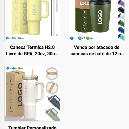
Caneca Térmica H2.0
Venda por atacado de
Livre de BPA, 20oz, 30oz,
canecas de café de 12 oz
40oz, com Alça e Canudo,
sem BPA, parede dupla
Tampa com 3 Posições
isolada, aço inoxidável,
para Viagem, Copo de Aço
tumbler a vácuo com
Inoxidável Isolado
logotipo personalizado
Tumbler Personalizado