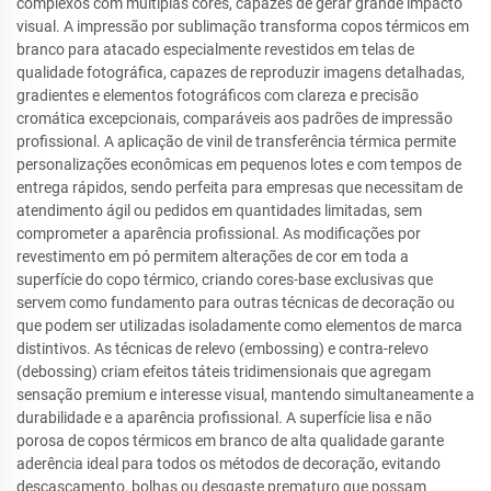
complexos com múltiplas cores, capazes de gerar grande impacto
visual. A impressão por sublimação transforma copos térmicos em
branco para atacado especialmente revestidos em telas de
qualidade fotográfica, capazes de reproduzir imagens detalhadas,
gradientes e elementos fotográficos com clareza e precisão
cromática excepcionais, comparáveis aos padrões de impressão
profissional. A aplicação de vinil de transferência térmica permite
personalizações econômicas em pequenos lotes e com tempos de
entrega rápidos, sendo perfeita para empresas que necessitam de
atendimento ágil ou pedidos em quantidades limitadas, sem
comprometer a aparência profissional. As modificações por
revestimento em pó permitem alterações de cor em toda a
superfície do copo térmico, criando cores-base exclusivas que
servem como fundamento para outras técnicas de decoração ou
que podem ser utilizadas isoladamente como elementos de marca
distintivos. As técnicas de relevo (embossing) e contra-relevo
(debossing) criam efeitos táteis tridimensionais que agregam
sensação premium e interesse visual, mantendo simultaneamente a
durabilidade e a aparência profissional. A superfície lisa e não
porosa de copos térmicos em branco de alta qualidade garante
aderência ideal para todos os métodos de decoração, evitando
descascamento, bolhas ou desgaste prematuro que possam