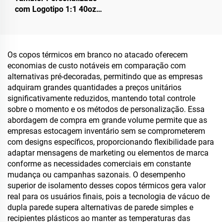
com Logotipo 1:1 40oz
H2.0, Caneca Térmica de
Aço Inoxidável a Vácuo
com Canudo para Dia dos
Namorados e Camping
Os copos térmicos em branco no atacado oferecem
economias de custo notáveis em comparação com
alternativas pré-decoradas, permitindo que as empresas
adquiram grandes quantidades a preços unitários
significativamente reduzidos, mantendo total controle
sobre o momento e os métodos de personalização. Essa
abordagem de compra em grande volume permite que as
empresas estocagem inventário sem se comprometerem
com designs específicos, proporcionando flexibilidade para
adaptar mensagens de marketing ou elementos de marca
conforme as necessidades comerciais em constante
mudança ou campanhas sazonais. O desempenho
superior de isolamento desses copos térmicos gera valor
real para os usuários finais, pois a tecnologia de vácuo de
dupla parede supera alternativas de parede simples e
recipientes plásticos ao manter as temperaturas das