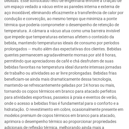
bebidas. Esse sofisticado feito de engenharia envolve a criação de
um espaço vedado a vácuo entre as paredes interna e externa de
aço inoxidável, eliminando eficazmente a transferência de calor por
condução e convecção, ao mesmo tempo que minimiza a ponte
térmica que poderia comprometer o desempenho de retenção de
temperatura. A câmara a vácuo atua como uma barreira invisível
que impede que temperaturas externas afetem o conteúdo da
bebida, mantendo temperaturas ideais de consumo por períodos
prolongados — muito além das expectativas dos clientes. Bebidas
quentes permanecem agradavelmente mornas por até 8 horas,
permitindo que apreciadores de café e chá desfrutem de suas
bebidas favoritas na temperatura ideal durante intensas jornadas
de trabalho ou atividades ao ar livre prolongadas. Bebidas frias
beneficiam-se ainda mais dramaticamente dessa tecnologia,
mantendo-se refrescantemente geladas por 24 horas ou mais,
tornando os copos térmicos em branco para atacado perfeitos
para atividades esportivas, passeios à praia e eventos de verão,
onde o acesso a bebidas frias é fundamental para o conforto e a
hidratação. O revestimento em cobre, ocasionalmente presente em
modelos premium de copos térmicos em branco para atacado,
aprimora o desempenho térmico ao proporcionar propriedades
adicionais de reflexão térmica, melhorando ainda mais a