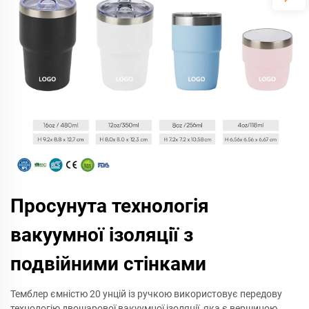
Просунута технологія
вакуумної ізоляції з
подвійними стінками
Темблер ємністю 20 унцій із ручкою використовує передову
технологію двошарової вакуумної ізоляції, яка є вершиною