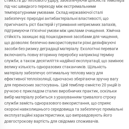
стійкість до теплового удару, забезпечуючи цілісність темблера
під час швидкого переходу між екстремальними
температурними умовами. Склад нержавіючої сталі
забезпечує природні антибактеріальні властивості, що
пригнічають ріст бактерій і утримання неприємних запахів,
підтримуючи гігієнічні умови між циклами очищення. Хімічна
стійкість захищає від пошкодження засобами для чищення,
що дозволяє безпечно використовувати різні дезінфікуючі
засоби без ризику деградації матеріалу. Екологічні переваги
включають повну вторинну переробку наприкінці терміну
служби, а також десятиліття надійної експлуатації, що замінює
велику кількість одноразових стаканчиків. Щільність
матеріалу забезпечує оптимальну теплову масу для
ефективної теплоізоляції, одночасно зберігаючи зручну вагу
для переносних застосувань. Цей темблер ємністю 20 унцій із
ручкою є прикладом сталих виробничих практик, оскільки
вибір матеріалу робиться з урахуванням тривалого строку
служби замість одноразового використання, що сприяє
охороні навколишнього середовища та забезпечує преміальні
експлуатаційні характеристики, що виправдовують його
довгострокову вартість для свідомих споживачів.