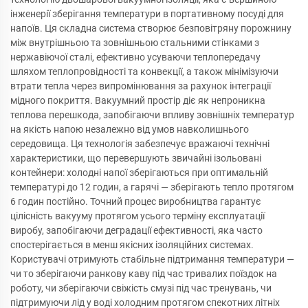
інженерії зберігання температури в портативному посуді для
напоїв. Ця складна система створює безповітряну порожнину
між внутрішньою та зовнішньою стальними стінками з
нержавіючої сталі, ефективно усуваючи теплопередачу
шляхом теплопровідності та конвекції, а також мінімізуючи
втрати тепла через випромінювання за рахунок інтеграції
мідного покриття. Вакуумний простір діє як непроникна
теплова перешкода, запобігаючи впливу зовнішніх температур
на якість напою незалежно від умов навколишнього
середовища. Ця технологія забезпечує вражаючі технічні
характеристики, що перевершують звичайні ізольовані
контейнери: холодні напої зберігаються при оптимальній
температурі до 12 годин, а гарячі — зберігають тепло протягом
6 годин постійно. Точний процес виробництва гарантує
цілісність вакууму протягом усього терміну експлуатації
виробу, запобігаючи деградації ефективності, яка часто
спостерігається в менш якісних ізоляційних системах.
Користувачі отримують стабільне підтримання температури —
чи то зберігаючи ранкову каву під час тривалих поїздок на
роботу, чи зберігаючи свіжість смузі під час тренувань, чи
підтримуючи лід у воді холодним протягом спекотних літніх