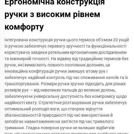
Ергономічна конструкція
ручки з високим рівнем
комфорту
Інтегрована конструкція ручки цього термоса об’ємом 20 унцій
із ручкою забезпечує перевагу зручності та функціональності
користувача завдяки ретельним ергономічним дослідженням
та інженерній точності. На відміну від традиційних термосів без
ручок, які вимагають повного охоплення долонею, ця
інноваційна конфігурація ручки зменшує втому рук і
забезпечує надійний контроль під час споживання напоїв та їх
транспортування. Розміри ручки зручно підходять для різних
розмірів рук — від невеликих пальців до великих долонь,
забезпечуючи універсальну доступність без компромісу щодо
надійності хвату. Стратегічне розташування ручки забезпечує
оптимальний розподіл ваги, що створює відчуття
збалансованості й природності під час використання й
запобігає навантаженню на зап’ястя під час тривалого
тримання. Гладка поверхня ручки не залишає відбитків