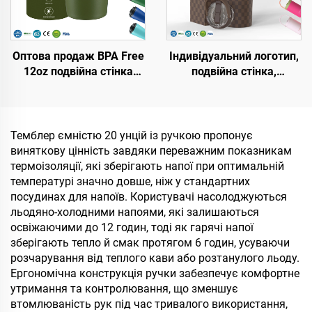
Оптова продаж BPA Free
Індивідуальний логотип,
12oz подвійна стінка
подвійна стінка,
ізольовані дорожні
вакуумна портативна
кавові кружки з
кружка з ручкою, з
нержавіючої сталі,
нержавіючої сталі, 20
вакуумний термос з
унцій, 32 унції, 40 унцій,
Темблер ємністю 20 унцій із ручкою пропонує
індивідуальним
дорожня кружка з
виняткову цінність завдяки переважним показникам
логотипом
кришкою для гарячих і
термоізоляції, які зберігають напої при оптимальній
холодних напоїв
температурі значно довше, ніж у стандартних
посудинах для напоїв. Користувачі насолоджуються
льодяно-холодними напоями, які залишаються
освіжаючими до 12 годин, тоді як гарячі напої
зберігають тепло й смак протягом 6 годин, усуваючи
розчарування від теплого кави або розтанулого льоду.
Ергономічна конструкція ручки забезпечує комфортне
утримання та контролювання, що зменшує
втомлюваність рук під час тривалого використання,