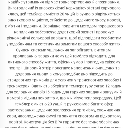
надійне утримання під час транспортування й споживання.
Виготовлений із високоякісної нержавіючої сталі харчового
класу, цей темблер ємністю 20 унцій із ручкою відрізняється
винятковою міцністю, стійкістю до щоденного зносу, корозії,
вм’ятин і подряпин. Зовнішнє покриття методом порошкового
напилення забезпечує додатковий захист і пропонує
різноманітні кольорові варіанти, щоб відповідати особистим
уподобанням та естетичним вимогам вашого способу життя.
Сучасні системи ущільнення запобігають витокам і
проливанню, завдяки чому цей темблер підходить для
активного способу життя, офісних умов і пригод на свіжому
повітрі. Широкий отвір полегшує наповнення, очищення та
додавання льоду, а конусоподібне дно підходить до
стандартних тримачів для склянок у транспортних засобах і
тренажерах. Здатність зберігати температуру сягає 12 годин
для холодних напоїв і 6 годин для гарячих завдяки вакуумній
камері з мідним покриттям, що мінімізує теплопередачу. Цей
темблер ємністю 20 унцій із ручкою має багато сфер
застосування: щоденне зволоження організму, споживання
кави, насолодження смузі та заняття спортом на відкритому
повітрі. Конструкція без BPA гарантує безпечне зберігання