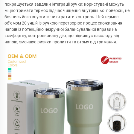
покращується завдяки інтеграції ручки: користувачі можуть
міцно тримати термос під час чищення внутрішньої поверхні, не
боячись його впустити чи втратити контроль. Цей термос
об’ємом 20 унцій із ручкою перетворює процес споживання
напоїв із потенційно незручної балансувальної вправи на
комфортну, контрольовану дію, що підвищує насолоду від
напоїв, зменшує ризики пролиття та втому від тримання.