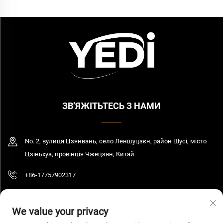
ЗВ’ЯЖІТЬТЕСЬ З НАМИ
No. 2, вулиця Цзянвань, село Леншуцзєн, район Шусі, місто
Цзіньхуа, провінція Чжецзян, Китай
+86-17757902317
[email protected]
We value your privacy