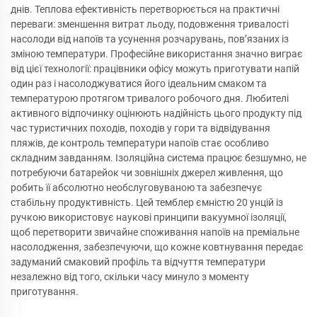
днів. Теплова ефективність перетворюється на практичні
переваги: зменшення витрат льоду, подовження тривалості
насолоди від напоїв та усунення розчарувань, пов’язаних із
зміною температури. Професійне використання значно виграє
від цієї технології: працівники офісу можуть приготувати напій
один раз і насолоджуватися його ідеальним смаком та
температурою протягом тривалого робочого дня. Любителі
активного відпочинку оцінюють надійність цього продукту під
час туристичних походів, походів у гори та відвідування
пляжів, де контроль температури напоїв стає особливо
складним завданням. Ізоляційна система працює безшумно, не
потребуючи батарейок чи зовнішніх джерел живлення, що
робить її абсолютно необслуговуваною та забезпечує
стабільну продуктивність. Цей темблер ємністю 20 унцій із
ручкою використовує наукові принципи вакуумної ізоляції,
щоб перетворити звичайне споживання напоїв на преміальне
насолодження, забезпечуючи, що кожне ковтнування передає
задуманий смаковий профіль та відчуття температури
незалежно від того, скільки часу минуло з моменту
приготування.