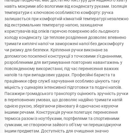
пальців і водночас має достатню текстуру для надійного хвату
навіть мокрими або вологими від конденсату руками. Ізоляція
температури є ключовою особливістю комфорту: ручка
залишається при комфортній кімнатній температурі незалежно
від екстремальних температур напою, захищаючи
користувачів від опіків гарячою поверхнею або льодяного
холоду конденсату. Це теплове розділення дозволяє впевнено
тримати киплячі напої чи заморожені напої без дискомфорту
чи ризику для безпеки. Кріплення ручки виконане за
допомогою посиленої конструкції з точковими з’єднаннями,
розробленими для витримування повторних навантажень у
повсякденному використанні, під час перенесення важких
напоїв та при випадкових ударах. Професійні бариста та
працівники сфер служб харчування особливо цінують таку
міцність у сценаріях інтенсивної підготовки та подачі напоїв.
Пасажири громадського транспорту оцінюють зручність ручки
в переповнених умовах, що дозволяє надійно тримати напій
однією рукою, зберігаючи рівновагу й одночасно керуючи
іншими речами. Конструкція ручки полегшує перенесення
термоса разом із ноутбуками, портфелями та спортивними
сумками, не створюючи зайвого об’єму чи перешкоджуючи
іншим предметам. Доступність для очищення значно