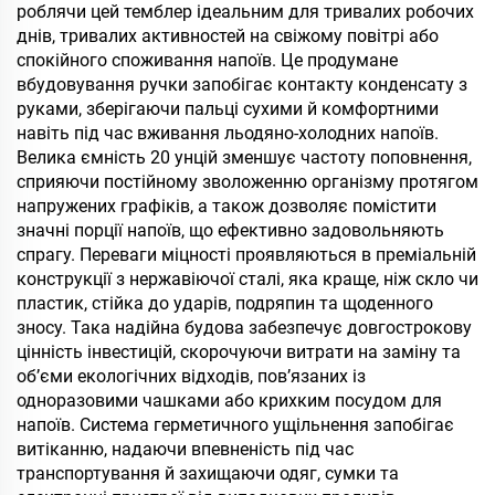
роблячи цей темблер ідеальним для тривалих робочих
днів, тривалих активностей на свіжому повітрі або
спокійного споживання напоїв. Це продумане
вбудовування ручки запобігає контакту конденсату з
руками, зберігаючи пальці сухими й комфортними
навіть під час вживання льодяно-холодних напоїв.
Велика ємність 20 унцій зменшує частоту поповнення,
сприяючи постійному зволоженню організму протягом
напружених графіків, а також дозволяє помістити
значні порції напоїв, що ефективно задовольняють
спрагу. Переваги міцності проявляються в преміальній
конструкції з нержавіючої сталі, яка краще, ніж скло чи
пластик, стійка до ударів, подряпин та щоденного
зносу. Така надійна будова забезпечує довгострокову
цінність інвестицій, скорочуючи витрати на заміну та
об’єми екологічних відходів, пов’язаних із
одноразовими чашками або крихким посудом для
напоїв. Система герметичного ущільнення запобігає
витіканню, надаючи впевненість під час
транспортування й захищаючи одяг, сумки та