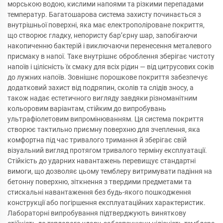
морською водою, кислими напоями та різкими перепадами
температур. Багатошарова система захисту починається з
внутрішньої поверхні, яка має електрополіроване покриття,
що створює гладку, непористу бар’єрну шар, запобігаючи
накопиченню бактерій і виключаючи перенесення металевого
присмаку в напої. Таке внутрішнє оброблення зберігає чистоту
напоїв і цілісність їх смаку для всіх рідин — від цитрусових соків
до лужних напоїв. Зовнішнє порошкове покриття забезпечує
додатковий захист від подряпин, сколів та слідів зносу, а
також надає естетичного вигляду завдяки різноманітним
кольоровим варіантам, стійким до випробувань
ультрафіолетовим випромінюванням. Ця система покриття
створює тактильно приємну поверхню для зчеплення, яка
комфортна під час тривалого тримання й зберігає свій
візуальний вигляд протягом тривалого терміну експлуатації.
Стійкість до ударних навантажень перевищує стандартні
вимоги, що дозволяє цьому темблеру витримувати падіння на
бетонну поверхню, зіткнення з твердими предметами та
стискальні навантаження без будь-якого пошкодження
конструкції або погіршення експлуатаційних характеристик.
Лабораторні випробування підтверджують виняткову