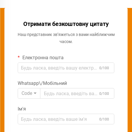
Отримати безкоштовну цитату
Наш представник зв’яжеться з вами найближчим
часом.
Електронна пошта
0/100
Whatsapp\/Мобільний
Code
0/100
Ім'я
0/100