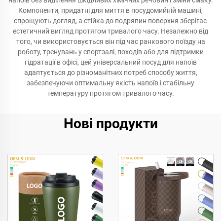
напоїв без виділення шкідливих хімічних речовин і зміни смаку.
Компоненти, придатні для миття в посудомийній машині,
спрощують догляд, а стійка до подряпин поверхня зберігає
естетичний вигляд протягом тривалого часу. Незалежно від
того, чи використовується він під час ранкового поїзду на
роботу, тренувань у спортзалі, походів або для підтримки
гідратації в офісі, цей універсальний посуд для напоїв
адаптується до різноманітних потреб способу життя,
забезпечуючи оптимальну якість напоїв і стабільну
температуру протягом тривалого часу.
Нові продукти