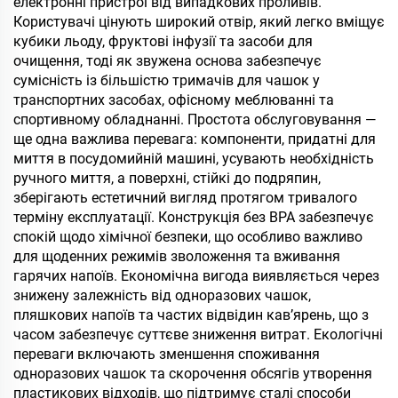
електронні пристрої від випадкових проливів.
Користувачі цінують широкий отвір, який легко вміщує
кубики льоду, фруктові інфузії та засоби для
очищення, тоді як звужена основа забезпечує
сумісність із більшістю тримачів для чашок у
транспортних засобах, офісному меблюванні та
спортивному обладнанні. Простота обслуговування —
ще одна важлива перевага: компоненти, придатні для
миття в посудомийній машині, усувають необхідність
ручного миття, а поверхні, стійкі до подряпин,
зберігають естетичний вигляд протягом тривалого
терміну експлуатації. Конструкція без BPA забезпечує
спокій щодо хімічної безпеки, що особливо важливо
для щоденних режимів зволоження та вживання
гарячих напоїв. Економічна вигода виявляється через
знижену залежність від одноразових чашок,
пляшкових напоїв та частих відвідин кав’ярень, що з
часом забезпечує суттєве зниження витрат. Екологічні
переваги включають зменшення споживання
одноразових чашок та скорочення обсягів утворення
пластикових відходів, що підтримує сталі способи