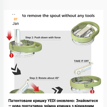
07
Jan
Патентоване кришку YEDI оновлено: Знайомтеся
— нова портативна знімна кришка з відкидним