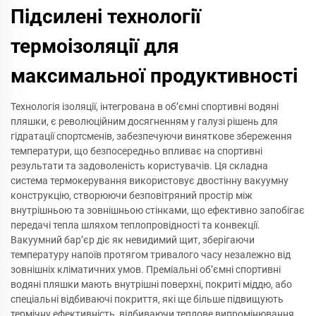
Підсилені технології
термоізоляції для
максимальної продуктивності
Технологія ізоляції, інтегрована в об’ємні спортивні водяні
пляшки, є революційним досягненням у галузі рішень для
гідратації спортсменів, забезпечуючи виняткове збереження
температури, що безпосередньо впливає на спортивні
результати та задоволеність користувачів. Ця складна
система термокерування використовує двостінну вакуумну
конструкцію, створюючи безповітряний простір між
внутрішньою та зовнішньою стінками, що ефективно запобігає
передачі тепла шляхом теплопровідності та конвекції.
Вакуумний бар’єр діє як невидимий щит, зберігаючи
температуру напоїв протягом тривалого часу незалежно від
зовнішніх кліматичних умов. Преміальні об’ємні спортивні
водяні пляшки мають внутрішні поверхні, покриті міддю, або
спеціальні відбиваючі покриття, які ще більше підвищують
термічну ефективність, відбиваючи теплове випромінювання