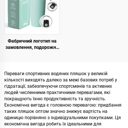
Фабричний логотип на
замовлення, подорожня
кавова кружка з
подвійним утепленням із
кришкою, 20 унцій, чаші-
тремблери з
Переваги спортивних водяних пляшок у великій
нержавіючої сталі
кількості виходять далеко за межі базових потреб у
гідратації, забезпечуючи спортсменів та активних
людей численними практичними перевагами, які
покращують їхню продуктивність та зручність.
Економічна вигода є головною перевагою: придбання
таких пляшок оптом значно знижує вартість на
одиницю порівняно з індивідуальними покупками. Ця
економічна вигода робить їх ідеальними для