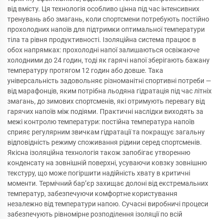
від вмісту. Ця технологія особливо цінна під час інтенсивних
тренувань або змагань, коли спортсмени потребують постійно
прохолодних напоїв для підтримки оптимальної температури
тіла та рівня продуктивності. Ізоляційна система працює в
обох напрямках: прохолодні напої залишаються освіжаюче
холодними до 24 годин, тоді як гарячі напої зберігають бажану
температуру протягом 12 годин або довше. Така
універсальність задовольняє різноманітні спортивні потреби —
від марафонців, яким потрібна льодяна гідратація під час літніх
змагань, до зимових спортсменів, які отримують перевагу від
гарячих напоїв між подіями. Практичні наслідки виходять за
межі контролю температури: постійна температура напоїв
сприяє регулярним звичкам гідратації та покращує загальну
відповідність режиму споживання рідини серед спортсменів.
Якісна ізоляційна технологія також запобігає утворенню
конденсату на зовнішній поверхні, усуваючи ковзку зовнішню
текстуру, що може погіршити надійність хвату в критичні
моменти. Термічний бар’єр захищає долоні від екстремальних
температур, забезпечуючи комфортне користування
незалежно від температури напою. Сучасні виробничі процеси
забезпечують рівномірне розподілення ізоляції по всій