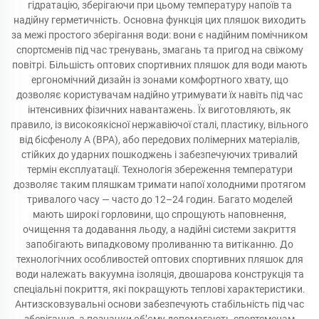
гідратацію, зберігаючи при цьому температуру напоїв та
надійну герметичність. Основна функція цих пляшок виходить
за межі простого зберігання води: вони є надійним помічником
спортсменів під час тренувань, змагань та пригод на свіжому
повітрі. Більшість оптових спортивних пляшок для води мають
ергономічний дизайн із зонами комфортного хвату, що
дозволяє користувачам надійно утримувати їх навіть під час
інтенсивних фізичних навантажень. Їх виготовляють, як
правило, із високоякісної нержавіючої сталі, пластику, вільного
від бісфенолу А (BPA), або передових полімерних матеріалів,
стійких до ударних пошкоджень і забезпечуючих тривалий
термін експлуатації. Технологія збереження температури
дозволяє таким пляшкам тримати напої холодними протягом
тривалого часу — часто до 12–24 годин. Багато моделей
мають широкі горловини, що спрощують наповнення,
очищення та додавання льоду, а надійні системи закриття
запобігають випадковому проливанню та витіканню. До
технологічних особливостей оптових спортивних пляшок для
води належать вакуумна ізоляція, двошарова конструкція та
спеціальні покриття, які покращують теплові характеристики.
Антизсковзувальні основи забезпечують стабільність під час