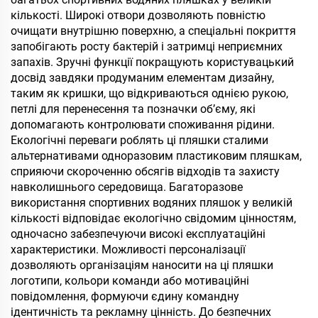
кількості. Широкі отвори дозволяють повністю
очищати внутрішню поверхню, а спеціальні покриття
запобігають росту бактерій і затримці неприємних
запахів. Зручні функції покращують користувацький
досвід завдяки продуманим елементам дизайну,
таким як кришки, що відкриваються однією рукою,
петлі для перенесення та позначки об’єму, які
допомагають контролювати споживання рідини.
Екологічні переваги роблять ці пляшки сталими
альтернативами одноразовим пластиковим пляшкам,
сприяючи скороченню обсягів відходів та захисту
навколишнього середовища. Багаторазове
використання спортивних водяних пляшок у великій
кількості відповідає екологічно свідомим цінностям,
одночасно забезпечуючи високі експлуатаційні
характеристики. Можливості персоналізації
дозволяють організаціям наносити на ці пляшки
логотипи, кольори команди або мотиваційні
повідомлення, формуючи єдину командну
ідентичність та рекламну цінність. До безпечних