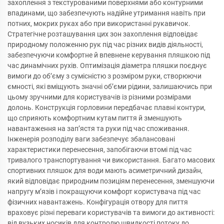
захоплення з текстурованими поверхнями або контурними
впадинами, що забезпечують надійне утримання навіть при
потних, мокрих руках або при використанні рукавичок.
Стратегічне розташування цих зон захоплення відповідає
природному положенню рук під час різних видів діяльності,
забезпечуючи комфортне й впевнене керування пляшкою під
час динамічних рухів. Оптимізація діаметра пляшки поєднує
вимоги до об’єму з сумісністю з розміром руки, створюючи
ємності, які вміщують значні об’єми рідини, залишаючись при
цьому зручними для користувачів із різними розмірами
долонь. Конструкція горловини передбачає плавні контури,
що сприяють комфортним кутам пиття й зменшують
навантаження на зап’ястя та руки під час споживання.
Інженерія розподілу ваги забезпечує збалансовані
характеристики перенесення, запобігаючи втомі під час
тривалого транспортування чи використання. Багато масових
спортивних пляшок для води мають асиметричний дизайн,
який відповідає природним позиціям перенесення, зменшуючи
напругу м’язів і покращуючи комфорт користувача під час
фізичних навантажень. Конфігурація отвору для пиття
враховує різні переваги користувачів та вимоги до активності:
від вузьких носиків для контролю швидкості потоку до