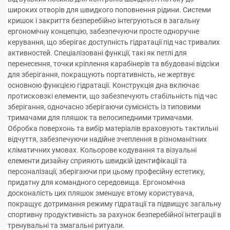
широких отворів для швидкого поповнення рідини. Системи
кришок і закриття безперебійно інтегруються в загальну
ергономічну концепцію, забезпечуючи просте одноручне
керування, що зберігає доступність гідратації під час тривалих
активностей. Спеціалізовані функції, такі як петлі для
перенесення, точки кріплення карабінерів та вбудовані відсіки
для зберігання, покращують портативність, не жертвує
основною функцією гідратації. Конструкція дна включає
протисковзкі елементи, що забезпечують стабільність під час
зберігання, одночасно зберігаючи сумісність із типовими
тримачами для пляшок та велосипедними тримачами.
Обробка поверхонь та вибір матеріалів враховують тактильні
відчуття, забезпечуючи надійне зчеплення в різноманітних
кліматичних умовах. Кольорове кодування та візуальні
елементи дизайну сприяють швидкій ідентифікації та
персоналізації, зберігаючи при цьому професійну естетику,
придатну для командного середовища. Ергономічна
досконалість цих пляшок зменшує втому користувача,
покращує дотримання режиму гідратації та підвищує загальну
спортивну продуктивність за рахунок безперебійної інтеграції в
тренувальні та змагальні ритуали.