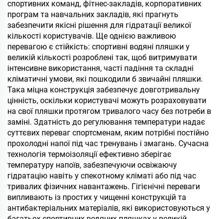
спортивних команд, фітнес-закладів, корпоративних
програм та навчальних закладів, які прагнуть
забезпечити якісні рішення для гідратації великої
кількості користувачів. Ще однією важливою
перевагою є стійкість: спортивні водяні пляшки у
великій кількості розроблені так, щоб витримувати
інтенсивне використання, часті падіння та складні
кліматичні умови, які пошкодили б звичайні пляшки.
Така міцна конструкція забезпечує довготривальну
цінність, оскільки користувачі можуть розраховувати
на свої пляшки протягом тривалого часу без потреби в
заміні. Здатність до регулювання температури надає
суттєвих переваг спортсменам, яким потрібні постійно
прохолодні напої під час тренувань і змагань. Сучасна
технологія термоізоляції ефективно зберігає
температуру напоїв, забезпечуючи освіжаючу
гідратацію навіть у спекотному кліматі або під час
тривалих фізичних навантажень. Гігієнічні переваги
випливають із простих у чищенні конструкцій та
антибактеріальних матеріалів, які використовуються у
багатьох спортивних водяних пляшках у великій