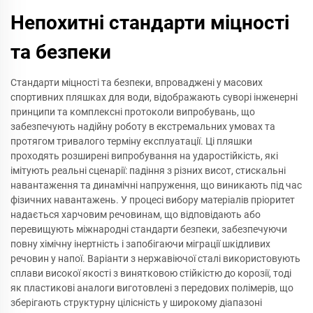
Непохитні стандарти міцності
та безпеки
Стандарти міцності та безпеки, впроваджені у масових
спортивних пляшках для води, відображають суворі інженерні
принципи та комплексні протоколи випробувань, що
забезпечують надійну роботу в екстремальних умовах та
протягом тривалого терміну експлуатації. Ці пляшки
проходять розширені випробування на ударостійкість, які
імітують реальні сценарії: падіння з різних висот, стискальні
навантаження та динамічні напруження, що виникають під час
фізичних навантажень. У процесі вибору матеріалів пріоритет
надається харчовим речовинам, що відповідають або
перевищують міжнародні стандарти безпеки, забезпечуючи
повну хімічну інертність і запобігаючи міграції шкідливих
речовин у напої. Варіанти з нержавіючої сталі використовують
сплави високої якості з винятковою стійкістю до корозії, тоді
як пластикові аналоги виготовлені з передових полімерів, що
зберігають структурну цілісність у широкому діапазоні