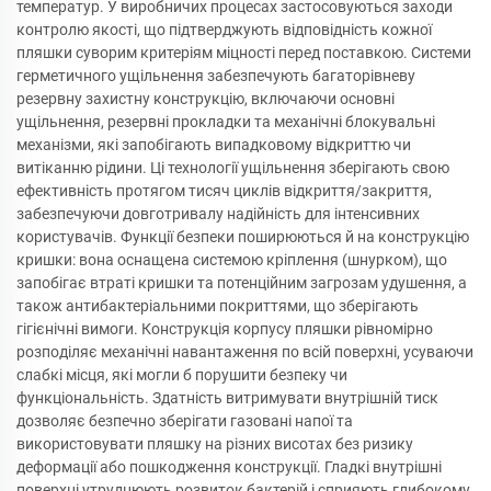
температур. У виробничих процесах застосовуються заходи
контролю якості, що підтверджують відповідність кожної
пляшки суворим критеріям міцності перед поставкою. Системи
герметичного ущільнення забезпечують багаторівневу
резервну захистну конструкцію, включаючи основні
ущільнення, резервні прокладки та механічні блокувальні
механізми, які запобігають випадковому відкриттю чи
витіканню рідини. Ці технології ущільнення зберігають свою
ефективність протягом тисяч циклів відкриття/закриття,
забезпечуючи довготривалу надійність для інтенсивних
користувачів. Функції безпеки поширюються й на конструкцію
кришки: вона оснащена системою кріплення (шнурком), що
запобігає втраті кришки та потенційним загрозам удушення, а
також антибактеріальними покриттями, що зберігають
гігієнічні вимоги. Конструкція корпусу пляшки рівномірно
розподіляє механічні навантаження по всій поверхні, усуваючи
слабкі місця, які могли б порушити безпеку чи
функціональність. Здатність витримувати внутрішній тиск
дозволяє безпечно зберігати газовані напої та
використовувати пляшку на різних висотах без ризику
деформації або пошкодження конструкції. Гладкі внутрішні
поверхні утруднюють розвиток бактерій і сприяють глибокому