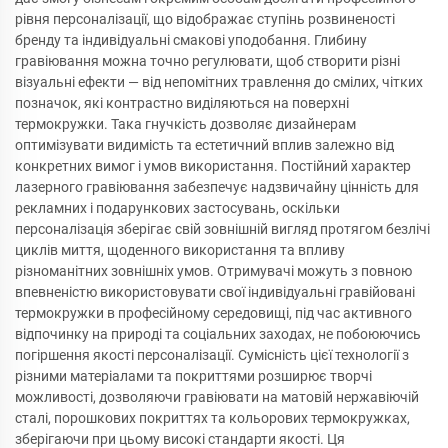
рівня персоналізації, що відображає ступінь розвиненості
бренду та індивідуальні смакові уподобання. Глибину
гравіювання можна точно регулювати, щоб створити різні
візуальні ефекти — від непомітних травлення до смілих, чітких
позначок, які контрастно виділяються на поверхні
термокружки. Така гнучкість дозволяє дизайнерам
оптимізувати видимість та естетичний вплив залежно від
конкретних вимог і умов використання. Постійний характер
лазерного гравіювання забезпечує надзвичайну цінність для
рекламних і подарункових застосувань, оскільки
персоналізація зберігає свій зовнішній вигляд протягом безлічі
циклів миття, щоденного використання та впливу
різноманітних зовнішніх умов. Отримувачі можуть з повною
впевненістю використовувати свої індивідуальні гравійовані
термокружки в професійному середовищі, під час активного
відпочинку на природі та соціальних заходах, не побоюючись
погіршення якості персоналізації. Сумісність цієї технології з
різними матеріалами та покриттями розширює творчі
можливості, дозволяючи гравіювати на матовій нержавіючій
сталі, порошкових покриттях та кольорових термокружках,
зберігаючи при цьому високі стандарти якості. Ця