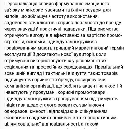
Персоналізація сприяє формуванню емоційного
зв’язку між користувачами та їхнім посудом для
напоїв, що збільшує частоту використання,
задоволеність клієнтів і сприяє лояльності до бренду
через значущі й практичні подарунки. Підприємства
отримують вигоду від ефективних за вартістю промо-
стратегій, оскільки індивідуальні кружки з
гравіруванням мають тривалий маркетинговий термін
експлуатації й досягають нової аудиторії, коли
отримувачі використовують їх у різноманітних
соціальних та професійних середовищах. Преміальний
зовнішній вигляд і тактильні відчуття таких товарів
підвищують сприйняття бренду, позиціонуючи
компанії як організації, що роблять акцент на якості й
інвестують у продумані, корисні промо-товари.
Індивідуальні кружки з гравіруванням підтримують
ініціативи щодо сталого розвитку, замінюючи
одноразові ємності, відповідаючи очікуванням
екологічно свідомих споживачів та корпоративним
цілям соціальної відповідальності, а також