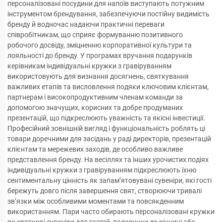
персоналізовані посудини для напоїв виступають потужним
інструментом брендування, забезпечуючи постійну видимість
бренду й водночас надаючи практичні переваги
співробітникам, що сприяє формуванню позитивного
робочого досвіду, зміцненню корпоративної культури та
лояльності до бренду. У програмах вручання подарунків
керівникам індивідуальні кружки з гравіруванням
використовують для визнання досягнень, святкування
важливих етапів та висловлення подяки ключовим клієнтам,
партнерам і високопродуктивним членам команди за
допомогою значущих, корисних та добре продуманих
презентацій, що підкреслюють уважність та якісні інвестиції.
Професійний зовнішній вигляд і функціональність роблять ці
товари доречними для засідань у раді директорів, презентацій
клієнтам та мережевих заходів, де особливо важливе
представлення бренду. На весіллях та інших урочистих подіях
індивідуальні кружки з гравіруванням підкреслюють їхню
сентиментальну цінність як запам’ятовувані сувеніри, які гості
бережуть довго після завершення свят, створюючи тривалі
зв’язки між особливими моментами та повсякденним
використанням. Пари часто обирають персоналізовані кружки