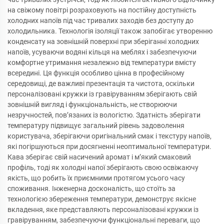
на свіжому повітрі розраховують на постійну доступність
холодних напоїв під час тривалих заходів без доступу до
холодильника. Технологія ізоляції також запобігає утворенню
конденсату на зовнішній поверхні при зберіганні холодних
напоїв, усуваючи водяні кільця на меблях і забезпечуючи
комфортне утримання незалежно від температури вмісту
всередині. Ця функція особливо цінна в професійному
середовищі, де важливі презентація та чистота, оскільки
персоналізовані кружки із гравіруванням зберігають свій
зовнішній вигляд і функціональність, не створюючи
незручностей, пов’язаних із вологістю. Здатність зберігати
температуру підвищує загальний рівень задоволення
користувача, зберігаючи оригінальний смак і текстуру напоїв,
які погіршуються при досягненні неоптимальної температури.
Кава зберігає свій насичений аромат і м’який смаковий
профіль, тоді як холодні напої зберігають свою освіжаючу
якість, що робить їх приємними протягом усього часу
споживання. Інженерна досконалість, що стоїть за
технологією збереження температури, демонструє якісне
вкладення, яке представляють персоналізовані кружки із
гравіруванням, забезпечуючи функціональні переваги, що