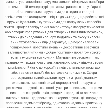
температури: двостінна вакуумна ізоляція підтримує напої при
оптимальній температурі протягом тривалого часу. Гарячі
напої залишаються паруючими до 8 годин, а холодні —
освіжаючо прохолодними — від 12 до 24 годин, що робить такі
кружки ідеальними супутниками для напружених способів
життя. Процес гравірування використовує лазерну технологію
або роторне гравірування для створення постійних позначок,
стійких до випадання кольору, подряпин та зносу з часом.
Такий технологічний підхід гарантує, що персоналізовані
повідомлення, логотипи, імена чи декоративні візерунки
залишаються чіткими й добре помітними протягом усього
терміну експлуатації кружки. Матеріал виготовлення, як
правило, — нержавіюча сталь харчового класу, відома своєю
міцністю, стійкістю до корозії та нейтральним смаком, що
зберігає смак напоїв без металевих присмаків. Сфери
застосування індивідуальних кружок з гравіруванням
охоплюють численні галузі: корпоративні подарунки,
рекламна продукція, святкові сувеніри на весілля, програми
визнання співробітників, роздрібні продажі та особисте
використання. Підприємства використовують ці товари для
посилення видимості бренду, одночасно надаючи практичну