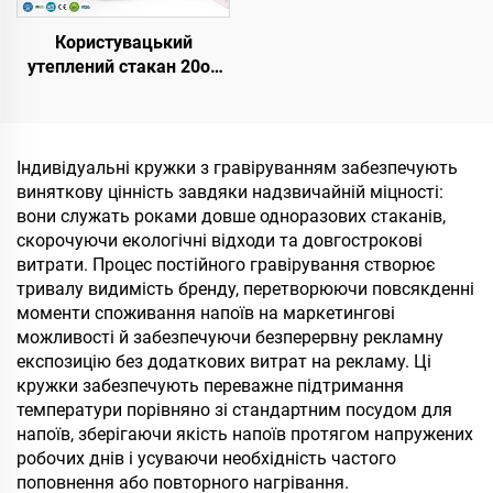
Користувацький
утеплений стакан 20oz
32oz 40oz із ручкою,
кришкою з відкидною
соломинкою,
нержавіюча подорожня
Індивідуальні кружки з гравіруванням забезпечують
кружка з ручкою для
виняткову цінність завдяки надзвичайній міцності:
гарячих і холодних
вони служать роками довше одноразових стаканів,
напоїв
скорочуючи екологічні відходи та довгострокові
витрати. Процес постійного гравірування створює
тривалу видимість бренду, перетворюючи повсякденні
моменти споживання напоїв на маркетингові
можливості й забезпечуючи безперервну рекламну
експозицію без додаткових витрат на рекламу. Ці
кружки забезпечують переважне підтримання
температури порівняно зі стандартним посудом для
напоїв, зберігаючи якість напоїв протягом напружених
робочих днів і усуваючи необхідність частого
поповнення або повторного нагрівання.