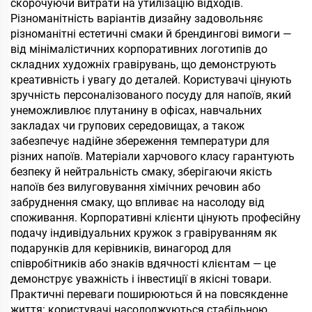
скорочуючи витрати на утилізацію відходів.
Різноманітність варіантів дизайну задовольняє
різноманітні естетичні смаки й брендингові вимоги —
від мінімалістичних корпоративних логотипів до
складних художніх гравірувань, що демонструють
креативність і увагу до деталей. Користувачі цінують
зручність персоналізованого посуду для напоїв, який
унеможливлює плутанину в офісах, навчальних
закладах чи групових середовищах, а також
забезпечує надійне збереження температури для
різних напоїв. Матеріали харчового класу гарантують
безпеку й нейтральність смаку, зберігаючи якість
напоїв без вилуговування хімічних речовин або
забруднення смаку, що впливає на насолоду від
споживання. Корпоративні клієнти цінують професійну
подачу індивідуальних кружок з гравіруванням як
подарунків для керівників, винагород для
співробітників або знаків вдячності клієнтам — це
демонструє уважність і інвестиції в якісні товари.
Практичні переваги поширюються й на повсякденне
життя: користувачі насолоджуються стабільною