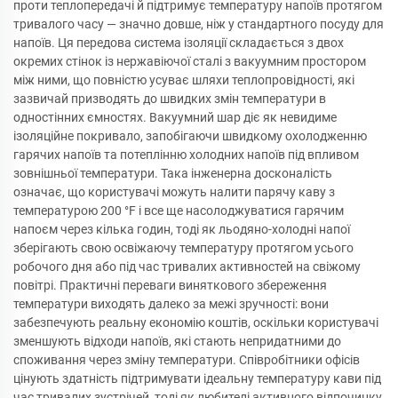
проти теплопередачі й підтримує температуру напоїв протягом
тривалого часу — значно довше, ніж у стандартного посуду для
напоїв. Ця передова система ізоляції складається з двох
окремих стінок із нержавіючої сталі з вакуумним простором
між ними, що повністю усуває шляхи теплопровідності, які
зазвичай призводять до швидких змін температури в
одностінних ємностях. Вакуумний шар діє як невидиме
ізоляційне покривало, запобігаючи швидкому охолодженню
гарячих напоїв та потеплінню холодних напоїв під впливом
зовнішньої температури. Така інженерна досконалість
означає, що користувачі можуть налити парячу каву з
температурою 200 °F і все ще насолоджуватися гарячим
напоєм через кілька годин, тоді як льодяно-холодні напої
зберігають свою освіжаючу температуру протягом усього
робочого дня або під час тривалих активностей на свіжому
повітрі. Практичні переваги виняткового збереження
температури виходять далеко за межі зручності: вони
забезпечують реальну економію коштів, оскільки користувачі
зменшують відходи напоїв, які стають непридатними до
споживання через зміну температури. Співробітники офісів
цінують здатність підтримувати ідеальну температуру кави під
час тривалих зустрічей, тоді як любителі активного відпочинку