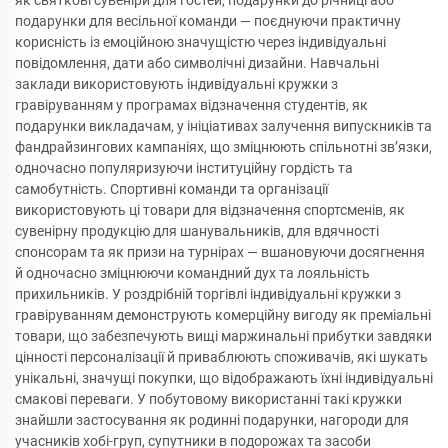
як святкові сувеніри для гостей, подарунки до річниці або
подарунки для весільної команди — поєднуючи практичну
корисність із емоційною значущістю через індивідуальні
повідомлення, дати або символічні дизайни. Навчальні
заклади використовують індивідуальні кружки з
гравіруванням у програмах відзначення студентів, як
подарунки викладачам, у ініціативах залучення випускників та
фандрайзингових кампаніях, що зміцнюють спільнотні зв’язки,
одночасно популяризуючи інституційну гордість та
самобутність. Спортивні команди та організації
використовують ці товари для відзначення спортсменів, як
сувенірну продукцію для шанувальників, для вдячності
спонсорам та як призи на турнірах — вшановуючи досягнення
й одночасно зміцнюючи командний дух та лояльність
прихильників. У роздрібній торгівлі індивідуальні кружки з
гравіруванням демонструють комерційну вигоду як преміальні
товари, що забезпечують вищі маржинальні прибутки завдяки
цінності персоналізації й приваблюють споживачів, які шукать
унікальні, значущі покупки, що відображають їхні індивідуальні
смакові переваги. У побутовому використанні такі кружки
знайшли застосування як родинні подарунки, нагороди для
учасників хобі-груп, супутники в подорожах та засоби