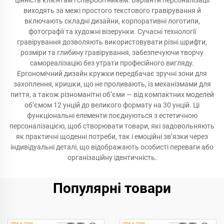
цінність клієнтам і співробітникам. Варіанти персоналізації
виходять за межі простого текстового гравірування й
включають складні дизайни, корпоративні логотипи,
фотографії та художні візерунки. Сучасні технології
гравірування дозволяють використовувати різні шрифти,
розміри та глибину гравірування, забезпечуючи творчу
самореалізацію без утрати професійного вигляду.
Ергономічний дизайн кружки передбачає зручні зони для
захоплення, кришки, що не проливають, із механізмами для
пиття, а також різноманітні об’єми — від компактних моделей
об’ємом 12 унцій до великого формату на 30 унцій. Ці
функціональні елементи поєднуються з естетичною
персоналізацією, щоб створювати товари, які задовольняють
як практичні щоденні потреби, так і емоційні зв’язки через
індивідуальні деталі, що відображають особисті переваги або
організаційну ідентичність.
Популярні товари