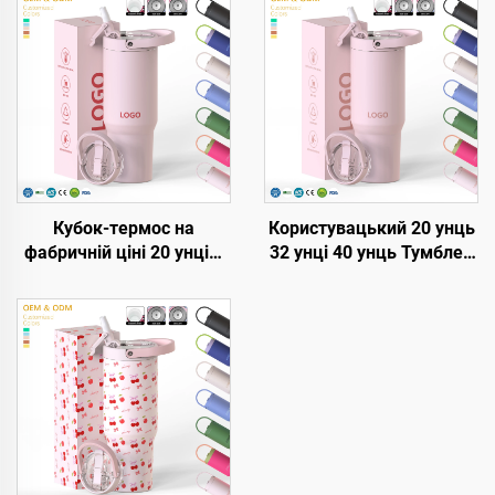
Кубок-термос на
Користувацький 20 унць
фабричній ціні 20 унцій,
32 унці 40 унць Тумблер
32 унції, 40 унцій з
з кришкою та соломкою,
ручкою та кришкою з
нержавійка, вакуумне
трубочкою, ізольований
утеплення, багаторазові
кубок, багаторазовий
тумблери з відкидною
термос з нержавіючої
соломкою, з ручкою
сталі для сублімації