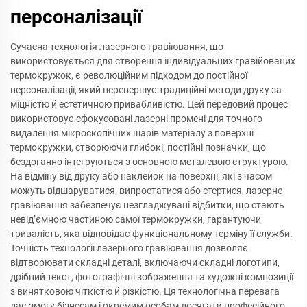
персоналізації
Сучасна технологія лазерного гравіювання, що
використовується для створення індивідуальних гравійованих
термокружок, є революційним підходом до постійної
персоналізації, який перевершує традиційні методи друку за
міцністю й естетичною привабливістю. Цей передовий процес
використовує сфокусовані лазерні промені для точного
видалення мікроскопічних шарів матеріалу з поверхні
термокружки, створюючи глибокі, постійні позначки, що
бездоганно інтегруються з основною металевою структурою.
На відміну від друку або наклейок на поверхні, які з часом
можуть відшаруватися, випростатися або стертися, лазерне
гравіювання забезпечує незгладжувані відбитки, що стають
невід’ємною частиною самої термокружки, гарантуючи
тривалість, яка відповідає функціональному терміну її служби.
Точність технології лазерного гравіювання дозволяє
відтворювати складні деталі, включаючи складні логотипи,
дрібний текст, фотографічні зображення та художні композиції
з винятковою чіткістю й різкістю. Ця технологічна перевага
дає змогу бізнесам і окремим особам досягати професійного